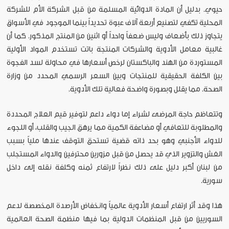
حيوي. بدليل أن المادة الدوائية المسلمة من قبل الشركة الأم للشركة
المحلية تكفي لتصنيع أربعة آلاف عبوة تحديداً بينما الموجود في الأسواق
يتجاوز ذلك بأضعاف وليس ضعفاً واحداً أو اثنين من المنتج المذكور. كما أن
غالبية معامل الأدوية والشركات المنتجة باتت تستخدم المواد الأولية
المستوردة من الهند والباكستان لرخص أسعارها في محاولة لسد الفجوة
بين الكلفة الحقيقية للمنتجات وبين السعر الرسمي المحدد من وزارة
الصحة. مما يقلل وبصورة واضحة فعالية تلك الأدوية.
وتتعاظم حاجة المرضى لشراء إما دواء داعم لتوفير قيم العلاج المحددة
والمطلوبة للتعافي أو مضاعفة الكمية مما يرهق الجيب والقلب، أو اللجوء
للدواء الأجنبي وهو بحد ذاته قضية تستحق التوقف عندها ملياً بسبب
الغش والتزوير الذي قد يحصل من قبل مزورين محترفين والدواء المستجلب
من لبنان أكبر دليل على ذلك نظراً لارتفاع ثمنه وكلفة نقله إلى داخل
سورية.
هذا وقد أثر ارتفاع أسعار الأدوية عالمياً وانخفاض الأرصدة المخصصة لدعم
السوريين من قبل المنظمات الدولية بما فيها منظمة الصحة العالمية