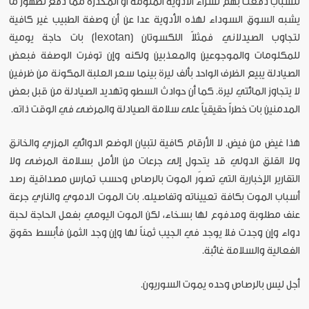
للشباب دفعت بهم لشراء الأدوية المنومة أو المخدرة مما دفع لظهور ما
يشبه السوق السوداء لهذه الأدوية عدا عن أن وصفة الطبيب غير كافية
لتجاوب الصيدلاني فمثلاً اللكسوتان (lexotan) بات حاجة يومية
للمكلومات والموجوعين والمعذبين ولكنه وإن توفرت الوصفة فبعض
الصيادلة يبيع الظرف الواحد بألف ليرة بينما سعر العلبة المكونة من ظرفين
لا يتجاوز المائتي ليرة. كما أن حوادث السطو وتهديد الصيادلة من قبل بعض
المدمنين بات خطراً حقيقياً على سلامة الصيادلة والمرضى في الوقت ذاته.
هذا غيض من فيض. لا الأرقام كافية لتبيان الوضع الدوائي المزري والخانق
ولا القلق الدولي قد يتحول إلى جرعات من الأمل بسلامة المرضى ولا
التقارير الإخبارية التي تصوّر الموت بالرصاص وحسب تمارس مصداقية رصد
أسباب الموت بكافة تعييناته وتفاصيله. بات الموت الدموي والناري جرعة
عنف مطلوبة ومدفوع لها بسخاء، لكن الموت اليومي بفعل الحاجة لحبة
دواء وإن وجدت فلا يوجد في الجيب ثمناً لها وإن وجد الثمن فأبسط حقوق
الفعالية والسلامة غائبة.
أجل ليس بالرصاص وحده يموت السوريون.