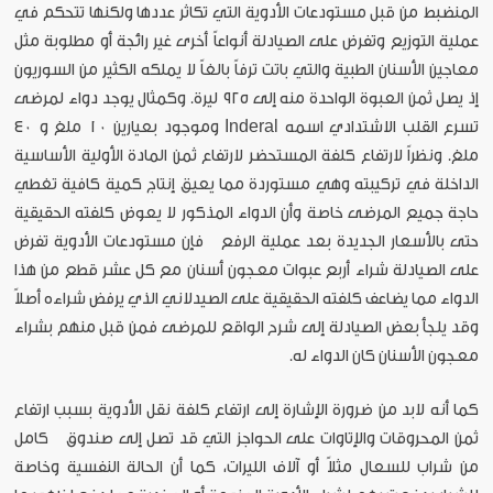
المنضبط من قبل مستودعات الأدوية التي تكاثر عددها ولكنها تتحكم في
عملية التوزيع وتفرض على الصيادلة أنواعاً أخرى غير رائجة أو مطلوبة مثل
معاجين الأسنان الطبية والتي باتت ترفاً بالغاً لا يملكه الكثير من السوريون
إذ يصل ثمن العبوة الواحدة منه إلى ٩٢٥ ليرة. وكمثال يوجد دواء لمرضى
تسرع القلب الاشتدادي اسمه Inderal وموجود بعيارين ١٠ ملغ و ٤٠
ملغ. ونظراً لارتفاع كلفة المستحضر لارتفاع ثمن المادة الأولية الأساسية
الداخلة في تركيبته وهي مستوردة مما يعيق إنتاج كمية كافية تغطي
حاجة جميع المرضى خاصة وأن الدواء المذكور لا يعوض كلفته الحقيقية
حتى بالأسعار الجديدة بعد عملية الرفع فإن مستودعات الأدوية تفرض
على الصيادلة شراء أربع عبوات معجون أسنان مع كل عشر قطع من هذا
الدواء مما يضاعف كلفته الحقيقية على الصيدلاني الذي يرفض شراءه أصلاً
وقد يلجأ بعض الصيادلة إلى شرح الواقع للمرضى فمن قبل منهم بشراء
معجون الأسنان كان الدواء له.
كما أنه لابد من ضرورة الإشارة إلى ارتفاع كلفة نقل الأدوية بسبب ارتفاع
ثمن المحروقات والإتاوات على الحواجز التي قد تصل إلى صندوق كامل
من شراب للسعال مثلاً أو آلاف الليرات، كما أن الحالة النفسية وخاصة