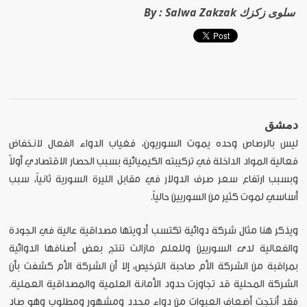
Salwa Zakzak سلوى زكزك
By :
دمشق
ليس بالرصاص وحده يموت السوريون، فغياب الدواء الفعال لانخفاض
فعالية المواد الداخلة في تركيبته الكيميائية بسبب الحصار الاقتصادي أولاً
وبسبب ارتفاع سعر صرف الدولار في مقابل الليرة السورية ثانياً، سبب
أساسي لموت كثير من السوريين حالياً.
ويذكر هنا مثال شركة دوائية تكتسب أدويتها مصداقية عالية في الجودة
والفعالية لدى السوريين وللعلم مازالت تنتج بعض أصنافها الدوائية
بمراقبة من الشركة الأم صاحبة الترخيص، إلا أن الشركة الأم كشفت بأن
الشركة المحلية قد تجاوزت حدود الأمانة العلمية والمصداقية العملية.
فقد أنتجت أضعاف العبوات من دواء محدد ومشهور ومطلوب وهو صاد