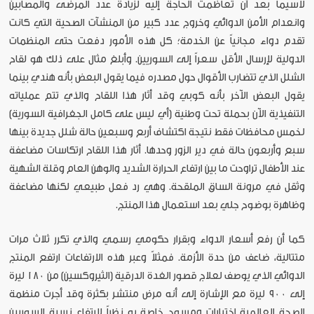
لاسيما بعد أن تعاظمت الحاجة إليه لزيادة عدد المرضى والمصابين
وانعدام الأمن الدوائي وخروج عدد كبير من المنشآت الصحية التي كانت
تقدم دواء مجانياً عن الخدمة؛ كل هذه الأمور دفعت حتى المنظمات
الدولية لإرسال الأقل سعراً إلى السوريين. وأبلغ مثال على ذلك هو لقاح
الشلل الذي تتضارب الأقوال حول مصدره فيما يقول البعض بأنه هندي بينما
يقول البعض الآخر بأنه كوبي وقد أثار هذا اللقاح والذي تتم عملياته
التنفيذية الآن بحملة تحت وطنية (أي ليس على كامل الجغرافية السورية)
لخمس محافظات فقط نتيجة اكتشاف أربع وسبعين حالة شلل جديدة بينها
سبع وأربعون حالة في دير الزور وحدها. أثار هذا اللقاح ارتكاسات مضاعفة
عند الأطفال تراوحت ما بين ارتفاع الحرارة الشديد والوهن العام وقلة الشهية
وثقل في مرونة الساق الملقحة. وهي رد فعل طبيعي لكنها مضاعفة
وظاهرة بوضوح جلي بعد استعمال هذا المنتج.
كما أن رفع أسعار الدواء وبقرار حكومي رسمي والذي تكرر ثلاث مرات
متتالية، ضاعف من حدة الأزمة. فمثلاً وعبر هذه الارتفاعات ارتفع المنتج
الدوائي الذي يوصف لعلاج قصور الغدة الدرقية (الثيروكسين) من ١٨٠ ليرة
إلى ٩٠٠ ليرة مع الإشارة إلى أنه مرض منتشر بكثرة وقد أجرت منظمة
الصحة العالمية اختبارات ومسوح خاصة به نظراً لارتفاع نسبة السوريين