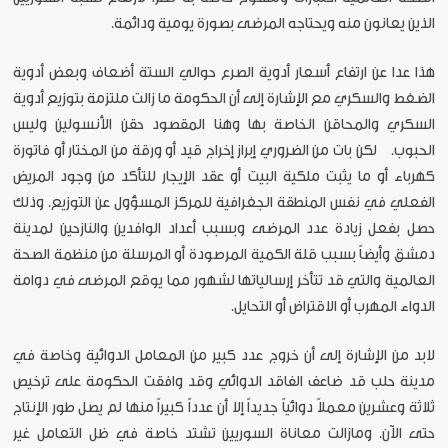
الذين يعانون منه ويحتاجه المرضى بصورة يومية ودائمة.
هذا عدا عن ارتفاع أسعار أدوية الصرع حوالي الستة أضعاف وبعض أدوية
الضغط والسكري مع الإشارة إلى أن الحكومة ما زالت ملتزمة بتوزيع أدوية
السكري والمحاقن الخاصة بها وهنا المقصود حقن الأنسولين وليس
الحبوب. لكن بات من الضروري إبراز إخراج قيد أو ورقة من المختار أو فاتورة
كهرباء أو ما يثبت ملكية البيت أو عقد الإيجار للتأكد من وجود المريض
الفعلي في نفس المنطقة الجغرافية للمركز المسؤول عن التوزيع. وذلك
حصل بفعل زيادة عدد المرضى وبسبب أعداد الوافدين والنازحين لمدينة
دمشق وأيضاً بسبب قلة الكمية المرصودة أو المرسلة من منظمة الصحة
العالمية والتي قد تتأخر إرسالياتها لشهور مما يوقع المرضى في دوامة
الدواء المهرب أو الاقتراض أو التحايل.
لابد من الإشارة إلى أن خروج عدد كبير من المعامل الدوائية وخاصة في
مدينة حلب قد ضاعف الفاقد الدوائي وقد وافقت الحكومة على ترخيص
ثلاثة وعشرين معملاً دوائياً جديداً إلا أن عدداً كبيراً منها لم يصل طور الإنتاج
حتى الآن. ومازالت معاناة السوريين تشتد خاصة في ظل التعامل غير