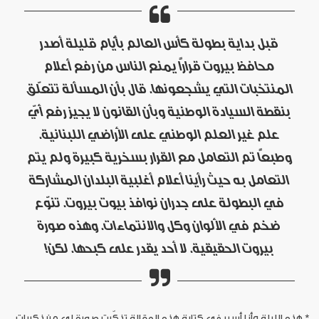
قبل بداية بطولة كأس العالم بأيّام قليلة أصدر
محافظ بيروت قراراً يمنع الناس من رفع أعلام
المنتخبات التي يشجعونها. قال بأن المسألة تتعلّق
بنقطة السيادة الوطنية وبأن القانون لا يجيز رفع أيّ
علم غير العلم الوطني على الأراضي اللبنانية.
وطبعاً تم التعامل مع القرار بسخرية كبيرة ولم يتم
التعامل به حيث رأينا أعلام أغلبية البلدان المشاركة
في البطولة على جدران نوافذ بيوت بيروت. تنوّع
ضخم في الألوان وكل والانتماءات. وهذه صورة
بيروت الحقيقية. لا أحد يقدر على كبحها. لكن!
*
هذه الليلة وأنا أسير في كتابة هذه المقالة تذكّرت صورة لي من ذكريات