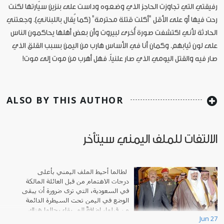
رفيقتي التي تجاوزت الحاجز الذي وضعوه وداست على بنزين سيّارتها لكنت
رحت فيها أو على الأقل "أكلت قتلة محترمة" (كما يُقال باللبناني). وجعتني
الحادثة لأني اكتشفت صورة أُخرى لبيروت وأن بعض أهلها يحاكمون الناس
على لون ثيابهم. وكمان أنا في الأساس هارب من اليمن بسبب القلق الذي
صار فيه والقتل اليومي الذي صار علنياً. فهل أهرب من موت إلى موت!
ALSO BY THIS AUTHOR
الالتفات للملف اليمني سيتأخر
لطالما أحيط الملف اليمني بأعلى
درجات الاهتمام من قبل العائلة المالكة
في السعودية، التي ترى ضرورة أن يبقى
الوضع في اليمن تحت السيطرة الدائمة
من قبلها، إضافةً إلى بقاء رجالها هناك
Jun 27
متأهبين لمواجهة