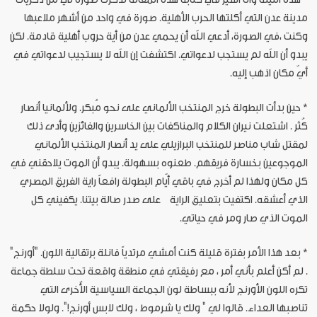
مدينة عدن التي أكلتها الحرب الأهلية. صورة في واحد من أشهر ملاعبها
وكنت ،في الصورة، أدعي الله أن يحمي عدن من أية حروب أهلية قادمة. لكن
يبدو أن الله لم يستجب لدعواتي. اكتشفت إن الله لا يستجيب لدعواتي في
أيّ مكان اذهب إليه.
* حين بدأت البطولة خرج المنتخب الألماني على نحو مُبكر. ولألمانيا أنصار
كُثر . اشتعلت نيران الكلام والمناكفات بين الخاسرين والفائزين وأدى ذلك
لمقتل شاب مناصر للمنتخب البرازيلي على يد أنصار المنتخب الألماني
الموجوعين بخسارة فريقهم. طعنوه بسهولة. يبدو أن الموت يلاحقني في
كل مكان ولهذا لم أخرج في باقي أيّام البطولة رافعاً راية الفريق المصري
الذي أعشقه. اكتفيت بتعليق الراية
على صدر صالة بيتنا. يكفيني كل
الموت الذي صار ومر في حياتي.
*
بعد هذا الأمر بفترة قليلة كنت أمشي مرتدياً فانلة برتقالية اللون. "أورنج"
. لم أكن أعلم بأني أمر ، مع رفيقتي في منطقة واقعة تحت سلطة جماعة
تكره اللون الأورنج لأنه ببساطة لون الجماعة السياسية الأُخرى التي
تناصبها العداء. قالوا لي " ولك يا شرموط ، ولك لابس أورنج!". ولولا حكمة