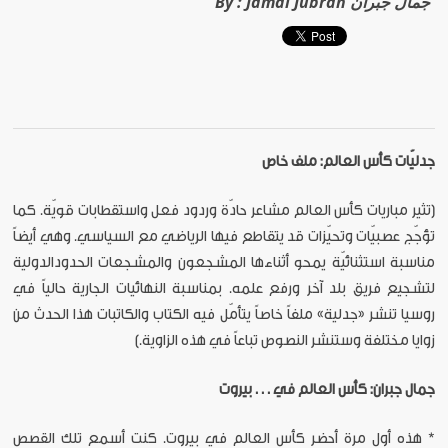
Jamal Jubran جمال جبران
By :
جدليّات كأس العالم: ملف خاص
[تثير مباريات كأس العالم مشاعر حادّة وردود فعل واستقطابات قويّة. كما
تؤجّج عصبيّات وتحيّزات قد يتقاطع فيها الرياضي مع السياسي. وهي أيضاً
مناسبة استثنائيّة يمحو أثناءها المشجعون والمشجعات الحدودالدولية
لتشجيع فريق بلد آخر ورفع علمه. بمناسبة النهائيات الجارية حالياً في
روسيا تنشر «جدلية» ملفاً خاصاً يتأمّل فيه الكتاب والكاتبات هذا الحدث من
زوايا مختلفة وستنشر النصوص تباعاً في هذه الزاوية.]
جمال جبران: كأس العالم في . . . بيروت
*
هذه أول مرة أحضر كأس العالم في بيروت. كنت أسمع تلك القصص