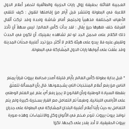
العجيبة القائلة بحقيقة زوال رايات الحزبية والطائفية لتحضر أعلام الدول
اللاعبة في البطولة وتنتشر قبل أيّام من إقامتها لتقول : كيف تلتقي
الأطياف المُختلفة مذهبياً وتجتمع أمام شاشة واحدة وقد تركت أثقال
الفُرقة خلف ظهرها حين يُقال : لقد بدأت كأس العالم!. ليس سهلاً أن تأخذ
ذلك الكلام على محمل الجد لو لم تشاهده بعينيك. أن تكون في الحدث
وتقبض عليه فلا يبدو على هيئة كلام لا أكثر. حين تجد أغلبية محلّات المدينة
وقد علّقت على أبوابها رايات الدول المُشاركة في البطولة.
*
قبل بداية بطولة كأس العالم بأيّام قليلة أصدر محافظ بيروت قراراً يمنع
الناس من رفع أعلام المنتخبات التي يشجعونها. قال بأن المسألة تتعلّق
بنقطة السيادة الوطنية وبأن القانون لا يجيز رفع أيّ علم غير العلم الوطني
على الأراضي اللبنانية. وطبعاً تم التعامل مع القرار بسخرية كبيرة ولم يتم
التعامل به حيث رأينا أعلام أغلبية البلدان المشاركة في البطولة على جدران
نوافذ بيوت بيروت. تنوّع ضخم في الألوان وكل والانتماءات. وهذه صورة
بيروت الحقيقية. لا أحد يقدر على كبحها. لكن!