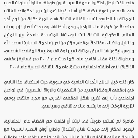
فني لافت لرجال احتكروا مهمة السرد لقرون طويلة؛ متناولاً سنوات الحرب
في بلاده عبر توريةٍ ذكية، كان أسند فيها (عمران) دور الحكواتي الغائب
للممثلة ربا الحلبي؛ لتسرد الفنانة الشابة هذه المرة حكاية من نوعٍ آخر؛
مبتعدةً عن قرقرة ماء النراجيل، وجمر أدخنتها، وصيحات أنصار الزير ودياب
الغانم. الحكواتية الشابة تلت نبوءاتها المتعددة دامجةً بين التمثيل
والترتيل والغناء، مفتتحةً بمقطعٍ مؤثر من نص (ملحمة السراب) لسعد الله
ونوس، ليكون هذا العرض بمثابة تغيير لوظائف وطبيعة المقهى الشعبي،
ومحاولة لخلق فضاء ثقافي منه، كما حدث عام 2008 مع فعالية (مقهى
الذاكرة) الذي أطلقته احتفالية دمشق عاصمة للثقافة العربية عام 2008.
كان ذلك قبل اندلاع الأحداث الدامية في سورية، حيث استضاف هذا النادي
في (مقهى الروضة) العديد من الشخصيات والرواة الشعبيين، في تواصل
اجتماعي دأب إلى تغيير شكل المقهى القديم، من مجرد ملتقى يومي
لتزجية الوقت، إلى ما يشبه منتدى ثقافي وسياسي.
ظاهرة لم تستمر طويلاً، فما لبثت أن اختفت مع انقضاء عام الاحتفالية،
ليعود المكان إلى صيحات شلل (الشدّة) وتطاير أوراق اللعب، لاسيما من
شريحة ممثلي التلفزيون الذين ما يزال من بقي منهم يحافظ على بطولات