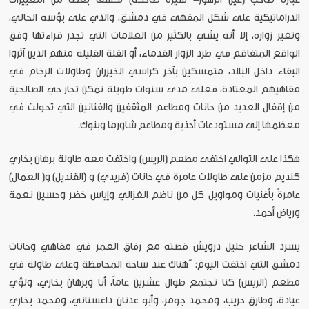
الدراماتيكية على شكل المقهى في دمشق، والذي على بؤسه الحالي،
وتغير زواره، إلا أنه يشي بالكثير من العلامات التي تجدر قراءتها وفق
الواقع المتفاقم في طرد الزوار القدماء، أو القلة القليلة منهم الذين آثروا
البقاء داخل البلاد، متمسكين بآخر كراسي الخيزران وطاولات الرخام في
مقاهيهم المعتادة، فعلى مدى سنوات طويلة تمكن تجار حي الصالحية
من إقفال العديد من حانات ومطاعم المثقفين والفنانين التي تحولت في
معظمها إلى مستودعات أحذية ومطاعم شاورما وبنوك.
هكذا على التوالي اختفى مطعم (الريس) واختفت معه طاولة برهان بخاري
كنديم مزمن على طاولات عامرة في حانات (فريدي) و (القنديل) و( العمال)
عامرةً بأغنيات ومواويل كل من ناظم الغزالي وإياس خضر وحسين نعمة
ورياض أحمد.
يسرد الشاعر خليل درويش قصته مع رفاق العمر في مقاهي وحانات
دمشق التي اختفت اليوم: “هناك عند ساحة المحافظة وعلى طاولة في
مطعم (الريس) كنا نجتمع طوال عشرين عاماً، أنا وبرهان بخاري، ولؤي
عيادة، وطارق حريب، ومحمد جومر، وأبو عدنان داغستاني، ومحمد بخاري