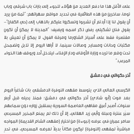
على الأقل هذا ما دفع العديد من هؤلاء للجوء إلى بارات باب شرقي وباب
توما، ساخرين من هذه الطائفية في تحديد مواقع سهراتهم: “ثمة من يريد
أن يقول لنا إذا أردتم أن تشربوا وتسكروا عليكم بالذهاب إلى (حي الكفار)”-
يقول فنان تشكيلي رفض ذكر اسمه ويضيف: “المدينة لا يمكن أن تكون
مقتصرة فقط على أسياخ الشاورما ومرقة الفول، لا يمكن أن تعيش بلا
مكتبات وحانات ومسارح وصالات سينما، لا أراها اليوم إلا تذبل وتضمحل
تحت وقع ما تريده وزارة الأوقاف ودار الإفتاء، ليتدخل أحد ويوقف هذا الخواء
المرعب.”
آخر حكواتي في دمشق
الكرسي العالي الذي يتوسط مقهى النوفرة الدمشقي بات شاغراً اليوم
بعد موت (أبو شادي) آخر حكواتي في دمشق؛ فمنذ رحيله قبل أربع
سنوات، أصبح أعرق مقاهي العاصمة السورية يستقبل زواره دون سماعهم
سيَر عنترة وعبلة وأبي زيد الهلالي، إلا أن ذلك لم يمنع المخرج المسرحي
سامر عمران في عرضه (نبوءة) من اختيار (مقهى الشام القديمة) المواجه
مباشرةً لمقهى (النوفرة) ليكون مكاناً بديلاً لعرضه المسرحي، في تحدٍ