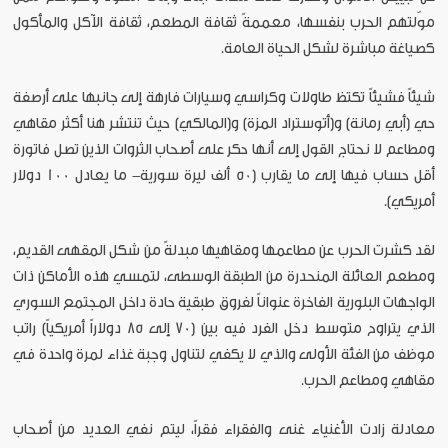
موّلتهم الحرب بنفسها، معممةً ثقافة المطعم، ثقافة الآكل والمأكول
كصياغة مباشرة لشكل الحياة العامة.
شيئاً فشيئاً تكتظ طاولات وكراسي وسيارات فارهة إلى جانبها على أرصفة
حي (أبي رمانة) و(أتوستراد المزة) و(المالكي) حيث تنتشر هنا أكثر مقاهي
ومطاعم لا نحتاج القول إلى أنها حكر على أصحاب الثروات الذين تصل فاتورة
أقل حساب فيها إلى ما يقارب (50 ألف ليرة سورية- ما يعادل 100 دولار
أمريكي).
لقد كشرت الحرب عن مطاعمها ومقاهيها مبدلةً من شكل المقهى القديم،
ومطعم العائلة المنحدرة من الطبقة الوسطى، لتمسي هذه الأماكن ذات
الواجهات البلورية الفاخرة عنواناً لفروق طبقية حادة داخل المجتمع السوري
الذي يتراوح متوسط دخل الفرد فيه بين (70 إلى 85 دولاراً أمريكياً) راتب
موظف من الفئة الأولى والذي لا يكفي لتناول وجبة غذاء لمرة واحدة في
مقاهي ومطاعم الحرب.
معادلة زادت الأغنياء غنى والفقراء فقراً، ليتم نفي العديد من أصحاب