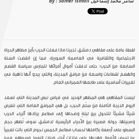
Samer Ismail سامر محمد إسماعيل
By :
لقطة عامة على مقاهي دمشق، تخبرنا ماذا فعلت الحرب بأبرز مظاهر الحياة
الاجتماعية والثقافية في العاصمة السورية، فما إن انقضت السنة
السابعة من الحرب؛ حتى تدفقت أموال أمرائها لتمارس سياسة القضم
والهضم لقطاعات واسعة من مرافق المدينة، والتي يبدو أنها ذاهبة في
تغييرات أساسية على طابعها العمراني العام.
ليست المقاهي هي المظهر الوحيد في قياس نبض المدينة التي تصعد
اليوم الدرجة الثامنة من سلّم الحرب، بل هي المرافق العامة التي تنقرض
شيئاً فشيئاً لتتحول بين ليلةٍ وضحاها إلى مطاعم يرتادها أثرياء الحرب
وصبيتها. جولة قصيرة بين الأحياء الرئيسية لدمشق، سوف تُظهر حجم
السطو على أرصفة بكاملها لحساب مطاعم الخمس نجوم التي باتت تعبيراً
عن تبييض الأموال وهدرها على ملذات أبناء وبنات النفوذ وسواهم ممن