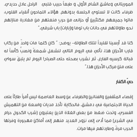
الموريتاني وعاشق الشام الأول، و طبعاً حبيب قلبي الراحل عادل حديدي.
ظرفاء كانت لا تستوي الجلسة بدونهم. هؤلاء اللماحون أنقياء القلوب،
ماتوا جميعهم مكتئبين أو حزانى من حربٍ منعتهم من مغادرة منازلهم
نحو طاولاتهم في حانات باب توما و(بارات) باب شرقي.”
كنا قد أرسينا تقليداً لتلك الطاولة- يوضح: ” كان كلما مات واحدٌ من ركاب
قارب الأحزان هذا، نأتي في اليوم التالي لنشعل شمعةً ونصبُّ كأساً له
قبالة كرسيه الفارغ، ثم نشرب بصحته حتى الصباح! اليوم لم يتبقَ سواي
على متن مركب الأحزان هذا.”
حيّ الكفار
إقصاء المثقفين والفنانين والظرفاء عن وسط العاصمة ليس أمراً طارئاً على
الحياة الاجتماعية في دمشق، فالحكاية تأخذ مديات واسعة من التهميش
القسري، وتحت ضغط من بعض الغلاة الذين يعتبرون (شرب الكحول حرام
في الشرع) مما أدى إلى نزوح العديد منهم إلى أماكن مهجورة وفرتها
الحرب مرةً، وطاردتهم فيها مرات.