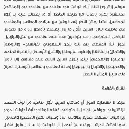
موقع (زكربرغ) ثلاثة أرباع الوقت في مقهى من مقاهي حي (المالكي)
المنتشرة بكثرة بالقرب من حديقة الجاحظ، أو ما يصطلح عليه بــ (دوار
المطاعم). هكذا يمكن النظر إلى فريقين من مرتادي المطاعم والمقاهي
في عاصمة البلاد: الفريق الأول ما يزال يعتصم بأماكن نادرة من طقوس
التواصل الاجتماعي، وهم يتوزعون عادةً على مقاهي من مثل:(البرازيل)-
تحول ثلثا المقهى إلى بنك بيمو السعودي الفرنسي- و(الروضة)
و(الكمال) و(الهافانا) و(قهوة مزبوطة) و(الشرق الأوسط) و (قهوة المتحف
الوطني) و(العجمي) بينما يتوزع الفريق الثاني على مقاهي (آب تاون)
و(الجميني) و(الكوخ) و(البوليفار) إضافةً لمقاهي ومطاعم (أتوستراد المزة)
على سبيل المثال لا الحصر.
انقراض القراءة
طبعاً لا نستطيع القول أن مقاهي الفريق الأول صافية من لوثة التصفح
الإلكتروني لمواقع التواصل الاجتماعي، فهذه المقاهي أيضاً حاولت الجمع
بين ميزات المقهى القديم بطاولات النرد وخلوات بعض المثقفين والفنانين،
فيما اختفت الجرائد الورقية من أيدي زوار الفريقين، إلا ما ندر. يقول فاضل