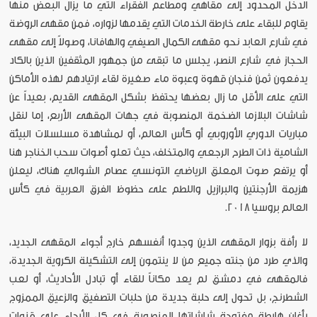
الدخل المحدود إلى مقاهي ومطاعم الفقراء التي ما يزال البعض منها
يقاوم للبقاء على خارطة الخدمات التي يقدمها لزواره، فمن مقهى الروضة
في شارع العابد نحو مقهى الكمال الصيفي والهافانا، وصولاً إلى مقهى
الحجاز في شارع النصر، يجلس ما تبقى من جمهور المثقفين الذين بالكاد
يدفعون ثمن فنجان قهوة وعبوة ماء صغيرة لقاء ارتيادهم لهذه الأماكن
التي على الأقل ما زال بعضها يحتفظ بشكل المقهى القديم، بعيداً عن
شاشات البلازما الضخمة المنصوبة في جهات المقهى الأربع، إما لنقل
مباريات الدوري الأوروبي أو كأس العالم، أو لمشاهدة مسلسلات البيئة
الشامية ذات الطرح الرجعي والمتخلف، حيث تعلو أصوات سحب الخناجر هنا
أو يرتفع صوت المعلق الرياضي التونسي عصام الشوالي هناك، ليعلن
هزيمة الأرجنتين والبرازيل واللطم على حظوظ الفرق العربية في كأس
العالم بروسيا 2018.
لا رأفة بزوار المقهى الذين وجدوا أنفسهم خارج أجواء المقهى الجديد،
والذي طرد من جنته جميع من لا ينتمون إلى التشكيلة الكروية الجديدة،
فالمقهى في دمشق لم يعد مكاناً للقاء أو تبادل الأحاديث، أو لعب
الشطرنج، بل تحول إلى حلبة جديدة من حلبات التصفيق والزعيق الممزوج
بأغانٍ هابطة مفتوحة شاشاتها المنصوبة في كل الأرجاء على قنوات