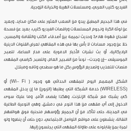
الفيديو كليب العربي، ومسلسلات الهيبة والخيانة الزوجية.
في هذا الجحيم المطبق يبدو من الصعب العثور على مكان محايد، وبعيد
عن لوثة الكرة ونجوم المسلسلات وراقصات الفيديو كليب، بعيد عن فسحة
لفنجان قهوة هادئ وحديث نميمة بين أصدقاء الكتب والثقافة والمسرح،
خلا عن وجود مساحات لا بأس بها في هذه المقاهي لعرض القنوات الدينية
الراديكالية، أو بث نشرات الأخبار الدموية على مدار الساعة، لتصبح
الموسيقى –إن وجدت- نوعاً من الضجيج العام، ولتصبح كراسي المقهى
منصات للتعذيب وتصديع الرؤوس بكل ما هو سطحي وتافه ومبتذل.
الشكل المعمم اليوم للمقهى الحداثي هو وجود ( Wi- Fi) أو
(WIRELESS) خدمة الشبكة التي يطلبها (الزبون) ما إن يدخل المقهى
كي يشبك مع شبكة الإنترنت، وهكذا يقضى الأمر، وما عليكَ سوى
الدخول إلى أي مقهى من هذا النوع في دمشق، وهي النوعية الطاغية
في المدينة، حتى تتأكد من أن الجميع رؤوسهم منحنية فوق هواتفهم
النقالة، ينشطون على مواقع التواصل الاجتماعي، دون حتى أن ينظروا ولو
لمرة بمن يقابلونه على طاولة المقهى التي يجلسون إليها.