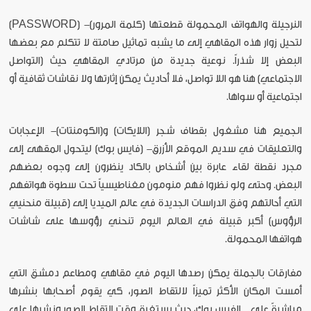
النرجيلة والهواتف المحمولة قطعتها (كلمة المرور)- (PASSWORD)
لتحيل زوار هذه المقاهي إلى ما يشبه تماثيل صامتة لا تتكلم مع بعضها
البعض إلا شذراً. نوعية جديدة من مرتادي المقاهي حيث (التواصل
الاجتماعي) هنا هو اللا تواصل، فلا أحاديث يمكن إثارتها ولا نقاشات ثقافية أو
اجتماعية أو سواها.
الجميع هنا مشغول بقطاف شجر (اللايكات) و(الكومنتات)- الإعجابات
والتعليقات في سديم الموقع الأزرق- (فايس بوك) ليتحول المقهى إلى
مجرد نقطة لقاء عابرة بين أشخاص بالكاد ينظرون إلى وجوه بعضهم
البعض. وحتى ولو نظروا فهم منومون مغناطيسياً تحت سطوة هواتفهم
التي أحالتهم وفق الدراسات الجديدة في عالم الميديا إلى (قبيلة منحنيي
الرؤوس) أكبر قبيلة في العالم اليوم تنحني رؤوسها على شاشات
هواتفها المحمولة.
مفارقات بالجملة يمكن رصدها اليوم في مقاهي ومطاعم دمشق التي
أمست المكان الأكثر تميزاً لالتقاط الصور، كي يقوم أصحابها بنشرها
مباشرةً على الفيس بوك، حيث يستغرق وقت التقاط الصور ونشرها على