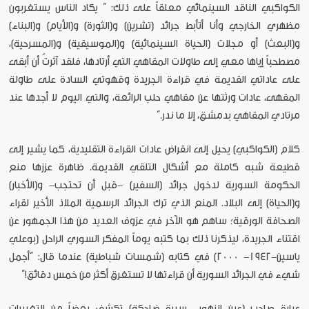
الكواكبي الناقد السينمائي معلقاً على ذلك: ” يكاد الناس يستغربون
مظهري الخارجي وأنا أتأبط جرائد (تشرين) و(الثورة) و(الأيام) و(البناء)
و(البعث) أو مجلات (الحياة السينمائية) و(الموسيقية) و(المسرحية)،
مصطحباً إياها معي إلى طاولات المقاهي التي أرتادها، فلقد آثرتُ أن أبقى
على عاداتي القديمة في قراءة الجريدة وقهوتي السادة على طاولة
المقهى، عادات ورثتها عن مقاهي حلب الرائعة، والتي اليوم لا أجدها عند
مرتادي المقاهي بدمشق، إلا ما ندر.”
كلام (الكواكبي) يحيل إلى انقراض عادات القراءة التقليدية، كما يشير إلى
قطيعة شبه كاملة مع أشكال التلقي القديمة. ظاهرة عززها منع
الحكومة السورية لدخول جرائد (السفير) -قبل أن تحتجب- و(الأخبار)
و(الحياة) إلى البلاد. المنع الذي ترك الجرائد الرسمية الملاذ الأخير لقراء
الصحافة الورقية؛ ساهم هو الآخر في عزوف العديد من هذا الجمهور عن
اقتناء الجريدة، ليذكرنا ذلك بما كتبه يوماً المفكر السوري الراحل (بوعلي
ياسين-1942- 2000) في كتابه (شمسات شباطية) عندما قال: “أجمل
شيء في الجرائد السورية أن قراءتها لا تستغرق أكثر من خمس دقائق!”
عبارة صاحب (عين الزهور- سيرة ضاحكة) تكشف بعضاً من التغييرات