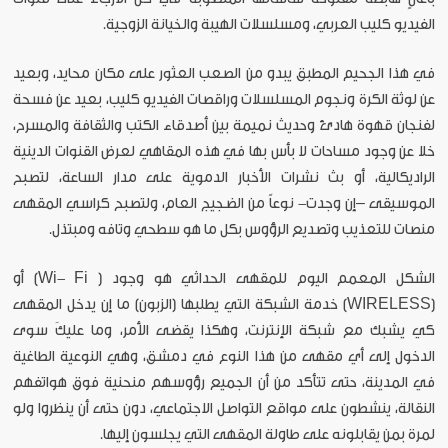
الفيديو كليب العربي، ومسلسلات الهيبة والخيانة الزوجية.
في هذا الجحيم المطبق يبدو من الصعب العثور على مكان محايد، وبعيد
عن لوثة الكرة ونجوم المسلسلات وراقصات الفيديو كليب، بعيد عن فسحة
لفنجان قهوة هادئ وحديث نميمة بين أصدقاء الكتب والثقافة والمسرح،
خلا عن وجود مساحات لا بأس بها في هذه المقاهي لعرض القنوات الدينية
الراديكالية، أو بث نشرات الأخبار الدموية على مدار الساعة، لتصبح
الموسيقى –إن وجدت- نوعاً من الضجيج العام، ولتصبح كراسي المقهى
منصات للتعذيب وتصديع الرؤوس بكل ما هو سطحي وتافه ومبتذل.
الشكل المعمم اليوم للمقهى الحداثي هو وجود ( Wi- Fi) أو
(WIRELESS) خدمة الشبكة التي يطلبها (الزبون) ما إن يدخل المقهى
كي يشبك مع شبكة الإنترنت، وهكذا يقضى الأمر، وما عليكَ سوى
الدخول إلى أي مقهى من هذا النوع في دمشق، وهي النوعية الطاغية
في المدينة، حتى تتأكد من أن الجميع رؤوسهم منحنية فوق هواتفهم
النقالة، ينشطون على مواقع التواصل الاجتماعي، دون حتى أن ينظروا ولو
لمرة بمن يقابلونه على طاولة المقهى التي يجلسون إليها.