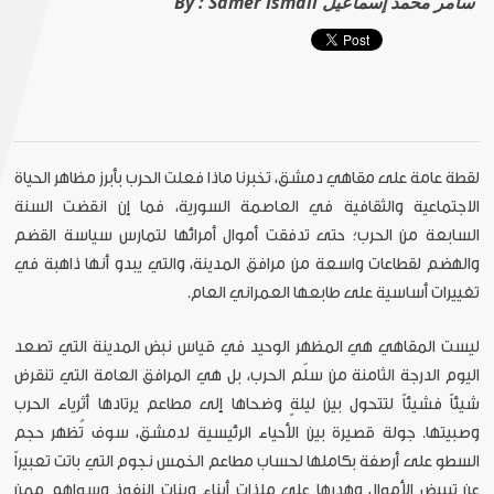
Samer Ismail سامر محمد إسماعيل
By :
لقطة عامة على مقاهي دمشق، تخبرنا ماذا فعلت الحرب بأبرز مظاهر الحياة
الاجتماعية والثقافية في العاصمة السورية، فما إن انقضت السنة
السابعة من الحرب؛ حتى تدفقت أموال أمرائها لتمارس سياسة القضم
والهضم لقطاعات واسعة من مرافق المدينة، والتي يبدو أنها ذاهبة في
تغييرات أساسية على طابعها العمراني العام.
ليست المقاهي هي المظهر الوحيد في قياس نبض المدينة التي تصعد
اليوم الدرجة الثامنة من سلّم الحرب، بل هي المرافق العامة التي تنقرض
شيئاً فشيئاً لتتحول بين ليلةٍ وضحاها إلى مطاعم يرتادها أثرياء الحرب
وصبيتها. جولة قصيرة بين الأحياء الرئيسية لدمشق، سوف تُظهر حجم
السطو على أرصفة بكاملها لحساب مطاعم الخمس نجوم التي باتت تعبيراً
عن تبييض الأموال وهدرها على ملذات أبناء وبنات النفوذ وسواهم ممن