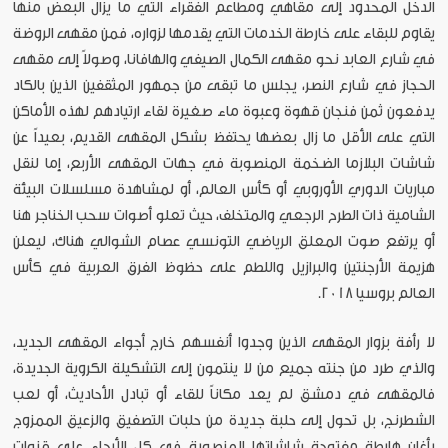
الدخل المحدود إلى مقاهي ومطاعم الفقراء التي ما يزال البعض منها
يقاوم للبقاء على خارطة الخدمات التي يقدمها لزواره، فمن مقهى الروضة
في شارع العابد نحو مقهى الكمال الصيفي والهافانا، وصولاً إلى مقهى
الحجاز في شارع النصر، يجلس ما تبقى من جمهور المثقفين الذين بالكاد
يدفعون ثمن فنجان قهوة وعبوة ماء صغيرة لقاء ارتيادهم لهذه الأماكن
التي على الأقل ما زال بعضها يحتفظ بشكل المقهى القديم، بعيداً عن
شاشات البلازما الضخمة المنصوبة في جهات المقهى الأربع، إما لنقل
مباريات الدوري الأوروبي أو كأس العالم، أو لمشاهدة مسلسلات البيئة
الشامية ذات الطرح الرجعي والمتخلف، حيث تعلو أصوات سحب الخناجر هنا
أو يرتفع صوت المعلق الرياضي التونسي عصام الشوالي هناك، ليعلن
هزيمة الأرجنتين والبرازيل واللطم على حظوظ الفرق العربية في كأس
العالم بروسيا 2018.
لا رأفة بزوار المقهى الذين وجدوا أنفسهم خارج أجواء المقهى الجديد،
والذي طرد من جنته جميع من لا ينتمون إلى التشكيلة الكروية الجديدة،
فالمقهى في دمشق لم يعد مكاناً للقاء أو تبادل الأحاديث، أو لعب
الشطرنج، بل تحول إلى حلبة جديدة من حلبات التصفيق والزعيق الممزوج
بأغانٍ هابطة مفتوحة شاشاتها المنصوبة في كل الأرجاء على قنوات