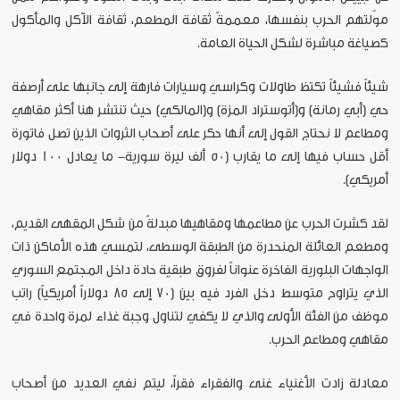
موّلتهم الحرب بنفسها، معممةً ثقافة المطعم، ثقافة الآكل والمأكول
كصياغة مباشرة لشكل الحياة العامة.
شيئاً فشيئاً تكتظ طاولات وكراسي وسيارات فارهة إلى جانبها على أرصفة
حي (أبي رمانة) و(أتوستراد المزة) و(المالكي) حيث تنتشر هنا أكثر مقاهي
ومطاعم لا نحتاج القول إلى أنها حكر على أصحاب الثروات الذين تصل فاتورة
أقل حساب فيها إلى ما يقارب (50 ألف ليرة سورية- ما يعادل 100 دولار
أمريكي).
لقد كشرت الحرب عن مطاعمها ومقاهيها مبدلةً من شكل المقهى القديم،
ومطعم العائلة المنحدرة من الطبقة الوسطى، لتمسي هذه الأماكن ذات
الواجهات البلورية الفاخرة عنواناً لفروق طبقية حادة داخل المجتمع السوري
الذي يتراوح متوسط دخل الفرد فيه بين (70 إلى 85 دولاراً أمريكياً) راتب
موظف من الفئة الأولى والذي لا يكفي لتناول وجبة غذاء لمرة واحدة في
مقاهي ومطاعم الحرب.
معادلة زادت الأغنياء غنى والفقراء فقراً، ليتم نفي العديد من أصحاب