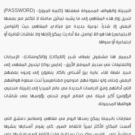
النرجيلة والهواتف المحمولة قطعتها (كلمة المرور)- (PASSWORD)
لتحيل زوار هذه المقاهي إلى ما يشبه تماثيل صامتة لا تتكلم مع بعضها
البعض إلا شذراً. نوعية جديدة من مرتادي المقاهي حيث (التواصل
الاجتماعي) هنا هو اللا تواصل، فلا أحاديث يمكن إثارتها ولا نقاشات ثقافية أو
اجتماعية أو سواها.
الجميع هنا مشغول بقطاف شجر (اللايكات) و(الكومنتات)- الإعجابات
والتعليقات في سديم الموقع الأزرق- (فايس بوك) ليتحول المقهى إلى
مجرد نقطة لقاء عابرة بين أشخاص بالكاد ينظرون إلى وجوه بعضهم
البعض. وحتى ولو نظروا فهم منومون مغناطيسياً تحت سطوة هواتفهم
التي أحالتهم وفق الدراسات الجديدة في عالم الميديا إلى (قبيلة منحنيي
الرؤوس) أكبر قبيلة في العالم اليوم تنحني رؤوسها على شاشات
هواتفها المحمولة.
مفارقات بالجملة يمكن رصدها اليوم في مقاهي ومطاعم دمشق التي
أمست المكان الأكثر تميزاً لالتقاط الصور، كي يقوم أصحابها بنشرها
مباشرةً على الفيس بوك، حيث يستغرق وقت التقاط الصور ونشرها على