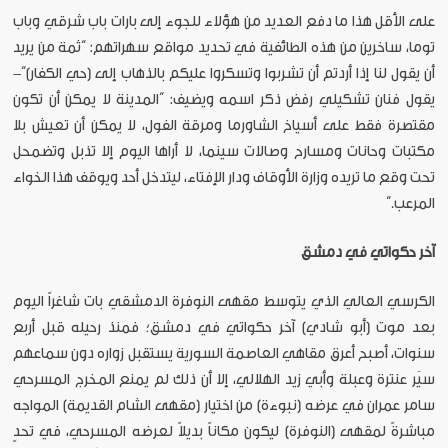
على الأقل هذا ما دفع العديد من هؤلاء للجوء إلى بارات باب شرقي وباب
توما، ساخرين من هذه الطائفية في تحديد مواقع سهراتهم: “ثمة من يريد
أن يقول لنا إذا أردتم أن تشربوا وتسكروا عليكم بالذهاب إلى (حي الكفار)”-
يقول فنان تشكيلي رفض ذكر اسمه ويضيف: “المدينة لا يمكن أن تكون
مقتصرة فقط على أسياخ الشاورما ومرقة الفول، لا يمكن أن تعيش بلا
مكتبات وحانات ومسارح وصالات سينما، لا أراها اليوم إلا تذبل وتضمحل
تحت وقع ما تريده وزارة الأوقاف ودار الإفتاء، ليتدخل أحد ويوقف هذا الخواء
المرعب.”
آخر حكواتي في دمشق
الكرسي العالي الذي يتوسط مقهى النوفرة الدمشقي بات شاغراً اليوم
بعد موت (أبو شادي) آخر حكواتي في دمشق؛ فمنذ رحيله قبل أربع
سنوات، أصبح أعرق مقاهي العاصمة السورية يستقبل زواره دون سماعهم
سيَر عنترة وعبلة وأبي زيد الهلالي، إلا أن ذلك لم يمنع المخرج المسرحي
سامر عمران في عرضه (نبوءة) من اختيار (مقهى الشام القديمة) المواجه
مباشرةً لمقهى (النوفرة) ليكون مكاناً بديلاً لعرضه المسرحي، في تحدٍ