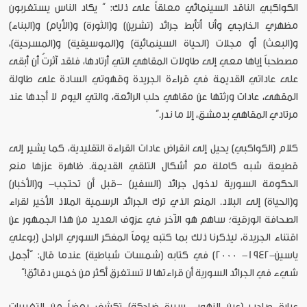
الكواكبي الناقد السينمائي معلقاً على ذلك: ” يكاد الناس يستغربون
مظهري الخارجي وأنا أتأبط جرائد (تشرين) و(الثورة) و(الأيام) و(البناء)
و(البعث) أو مجلات (الحياة السينمائية) و(الموسيقية) و(المسرحية)،
مصطحباً إياها معي إلى طاولات المقاهي التي أرتادها، فلقد آثرتُ أن أبقى
على عاداتي القديمة في قراءة الجريدة وقهوتي السادة على طاولة
المقهى، عادات ورثتها عن مقاهي حلب الرائعة، والتي اليوم لا أجدها عند
مرتادي المقاهي بدمشق، إلا ما ندر.”
كلام (الكواكبي) يحيل إلى انقراض عادات القراءة التقليدية، كما يشير إلى
قطيعة شبه كاملة مع أشكال التلقي القديمة. ظاهرة عززها منع
الحكومة السورية لدخول جرائد (السفير) -قبل أن تحتجب- و(الأخبار)
و(الحياة) إلى البلاد. المنع الذي ترك الجرائد الرسمية الملاذ الأخير لقراء
الصحافة الورقية؛ ساهم هو الآخر في عزوف العديد من هذا الجمهور عن
اقتناء الجريدة، ليذكرنا ذلك بما كتبه يوماً المفكر السوري الراحل (بوعلي
ياسين-1942- 2000) في كتابه (شمسات شباطية) عندما قال: “أجمل
شيء في الجرائد السورية أن قراءتها لا تستغرق أكثر من خمس دقائق!”
عبارة صاحب (عين الزهور- سيرة ضاحكة) تكشف بعضاً من التغييرات