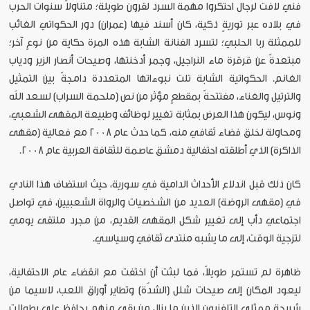
فني لافت لرجال احتكروا مهمة السرد لقرون طويلة؛ متناولاً سنوات الحرب
في بلاده عبر توريةٍ ذكية، كان أسند فيها (عمران) دور الحكواتي الغائب
للممثلة ربا الحلبي؛ لتسرد الفنانة الشابة هذه المرة حكاية من نوعٍ آخر؛
مبتعدةً عن قرقرة ماء النراجيل، وجمر أدخنتها، وصيحات أنصار الزير ودياب
الغانم. الحكواتية الشابة تلت نبوءاتها المتعددة دامجةً بين التمثيل
والترتيل والغناء، مفتتحةً بمقطعٍ مؤثر من نص (ملحمة السراب) لسعد الله
ونوس، ليكون هذا العرض بمثابة تغيير لوظائف وطبيعة المقهى الشعبي،
ومحاولة لخلق فضاء ثقافي منه، كما حدث عام 2008 مع فعالية (مقهى
الذاكرة) الذي أطلقته احتفالية دمشق عاصمة للثقافة العربية عام 2008.
كان ذلك قبل اندلاع الأحداث الدامية في سورية، حيث استضاف هذا النادي
في (مقهى الروضة) العديد من الشخصيات والرواة الشعبيين، في تواصل
اجتماعي دأب إلى تغيير شكل المقهى القديم، من مجرد ملتقى يومي
لتزجية الوقت، إلى ما يشبه منتدى ثقافي وسياسي.
ظاهرة لم تستمر طويلاً، فما لبثت أن اختفت مع انقضاء عام الاحتفالية،
ليعود المكان إلى صيحات شلل (الشدّة) وتطاير أوراق اللعب، لاسيما من
شريحة ممثلي التلفزيون الذين ما يزال من بقي منهم يحافظ على بطولات