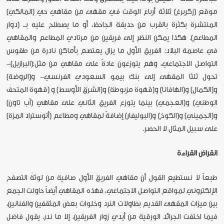
موقع (زكربرغ) ثلاثة أرباع الوقت في مقهى من مقاهي حي (المالكي)
المنتشرة بكثرة بالقرب من حديقة الجاحظ، أو ما يصطلح عليه بــ (دوار
المطاعم). هكذا يمكن النظر إلى فريقين من مرتادي المطاعم والمقاهي
في عاصمة البلاد: الفريق الأول ما يزال يعتصم بأماكن نادرة من طقوس
التواصل الاجتماعي، وهم يتوزعون عادةً على مقاهي من مثل:(البرازيل)-
تحول ثلثا المقهى إلى بنك بيمو السعودي الفرنسي- و(الروضة)
و(الكمال) و(الهافانا) و(قهوة مزبوطة) و(الشرق الأوسط) و (قهوة المتحف
الوطني) و(العجمي) بينما يتوزع الفريق الثاني على مقاهي (آب تاون)
و(الجميني) و(الكوخ) و(البوليفار) إضافةً لمقاهي ومطاعم (أتوستراد المزة)
على سبيل المثال لا الحصر.
انقراض القراءة
طبعاً لا نستطيع القول أن مقاهي الفريق الأول صافية من لوثة التصفح
الإلكتروني لمواقع التواصل الاجتماعي، فهذه المقاهي أيضاً حاولت الجمع
بين ميزات المقهى القديم بطاولات النرد وخلوات بعض المثقفين والفنانين،
فيما اختفت الجرائد الورقية من أيدي زوار الفريقين، إلا ما ندر. يقول فاضل