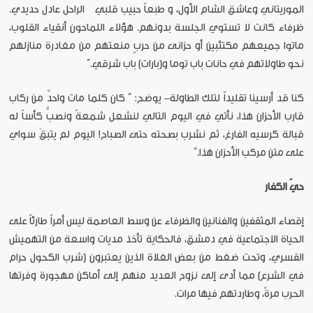
الموريتاني وعاشق الشام الأول، و طبعاً حبيب قلبي الراحل عادل حديدي.
ظرفاء كانت لا تستوي الجلسة بدونهم. هؤلاء اللماحون أنقياء القلوب،
ماتوا جميعهم مكتئبين أو حزانى من حربٍ منعتهم من مغادرة منازلهم
نحو طاولاتهم في حانات باب توما و(بارات) باب شرقي.”
كنا قد أرسينا تقليداً لتلك الطاولة- يوضح: ” كان كلما مات واحدٌ من ركاب
قارب الأحزان هذا، نأتي في اليوم التالي لنشعل شمعةً ونصبُّ كأساً له
قبالة كرسيه الفارغ، ثم نشرب بصحته حتى الصباح! اليوم لم يتبقَ سواي
على متن مركب الأحزان هذا.”
حيّ الكفار
إقصاء المثقفين والفنانين والظرفاء عن وسط العاصمة ليس أمراً طارئاً على
الحياة الاجتماعية في دمشق، فالحكاية تأخذ مديات واسعة من التهميش
القسري، وتحت ضغط من بعض الغلاة الذين يعتبرون (شرب الكحول حرام
في الشرع) مما أدى إلى نزوح العديد منهم إلى أماكن مهجورة وفرتها
الحرب مرةً، وطاردتهم فيها مرات.