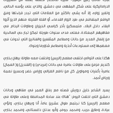
الدراماتيكية على شكل المقهى في دمشق، والذي على بؤسه الحالي،
وتغير زواره، إلا أنه يشي بالكثير من العلامات التي تجدر قراءتها وفق
الواقع المتفاقم في طرد الزوار القدماء، أو القلة القليلة منهم الذين آثروا
البقاء داخل البلاد، متمسكين بآخر كراسي الخيزران وطاولات الرخام في
مقاهيهم المعتادة، فعلى مدى سنوات طويلة تمكن تجار حي الصالحية
من إقفال العديد من حانات ومطاعم المثقفين والفنانين التي تحولت في
معظمها إلى مستودعات أحذية ومطاعم شاورما وبنوك.
هكذا على التوالي اختفى مطعم (الريس) واختفت معه طاولة برهان بخاري
كنديم مزمن على طاولات عامرة في حانات (فريدي) و (القنديل) و( العمال)
عامرةً بأغنيات ومواويل كل من ناظم الغزالي وإياس خضر وحسين نعمة
ورياض أحمد.
يسرد الشاعر خليل درويش قصته مع رفاق العمر في مقاهي وحانات
دمشق التي اختفت اليوم: “هناك عند ساحة المحافظة وعلى طاولة في
مطعم (الريس) كنا نجتمع طوال عشرين عاماً، أنا وبرهان بخاري، ولؤي
عيادة، وطارق حريب، ومحمد جومر، وأبو عدنان داغستاني، ومحمد بخاري