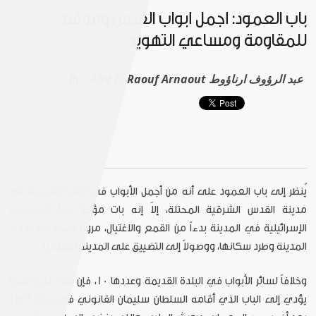
باب العمود: أجمل أبواب القدس وموقع
للمقاومة ومساعي التهويد
Abd El Raouf Arnaout عبد الرؤوف ارناؤوط
By :
يُنظر إلى باب العمود على أنه من أجمل الأبواب في البلدة القديمة في
مدينة القدس الشرقية المحتلة، إلاّ إنه بات مؤخراً رمزاً للسياسات
الإسرائيلية في المدينة بدءاً من القمع والاغتيال، مروراً بمحاولات تهويد
المدينة وطرد سكانها، ووصولاً إلى التضييق على المدينة اقتصادياً.
وخلافاً لسائر الأبواب في البلدة القديمة وعددها 10، فإن ثمة مدرجاً كبيراً
يؤدي إلى الباب الذي أقامه السلطان سليمان القانوني في سنة 1538