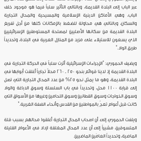
عبر الباب إلى البلدة القديمة، وبالتالي التأثير سلباً فيما هو موجود خلف
الباب، وهي الأماكن الدينية الإسلامية والمسيحية والمحال التجارية
والسكان، وبالتالي هي محاولة للضغط بالإمكانات كلها من أجل تفريغ
البلدة القديمة من سكانها الأصليين لمصلحة المستوطنين الإسرائيليين
الذي يسعون للاستيلاء على مزيد من المنازل العربية في البلدة، وتحديداً
طريق الواد."
ويضيف الحموري: "الإجراءات الإسرائيلية أثرت سلباً في الحركة التجارية في
البلدة القديمة إذ لدينا قوائم بنحو 250 ـ 260 محلاً تجارياً أغلقت أبوابها في
البلدة القديمة، وهو ما يمثل نحو 25% من عدد المحال التجارية التي تصل
إلى قرابة 1100 محل، وتحديداً في باب السلسلة وسوق الدباغة والواد
وسوق الخواجات وسوق القطانين وسوق اللحامين وغيرها من الأسواق التي
كانت قبل أعوام تعجّ بالمواطنين من القدس وأنحاء الضفة الغربية."
ويلفت الحموري إلى أن اصحاب المحال التجارية أغلقوا محالهم بسبب قلة
المتسوقين، مشيراً إلى أن عدد المحال المغلقة ازداد في الأعوام القليلة
الماضية، وتحديداً العامَين الماضيين.