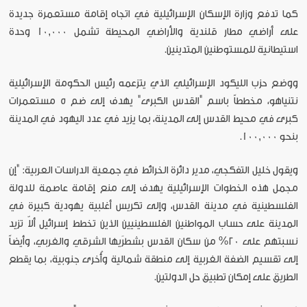
كما تدفع وزارة الإسكان الإسرائيلية في اتجاه إقامة مستعمرة جديدة
على أراضي مطار قلندية والأراضي المحيطة تشمل 10,000 وحدة
استيطانية للمستوطنين المتدينين.
ووضع حزب الليكود الإسرائيلي الذي يتزعمه رئيس الحكومة الإسرائيلية
نتنياهو، مخططاً باسم "القدس الكبرى" يهدف إلى ضم 5 مستعمرات
كبرى في محيط القدس إلى المدينة، بما يزيد في عدد اليهود في المدينة
بنحو 100,000.
ويقول خليل التفكجي، مدير دائرة الخرائط في جمعية الدراسات العربية: "إن
مجمل هذه الخطوات الإسرائيلية يهدف إلى منع إقامة عاصمة للدولة
الفلسطينية في مدينة القدس، وإلى تكريس أغلبية يهودية كبيرة في
المدينة على حساب المواطنين الفلسطينيين الذين تخطط إسرائيل ألاّ تزيد
نسبتهم على 20% من سكان القدس بشطرَيها الشرقي والغربي، وأيضاً
إلى تقسيم الضفة الغربية إلى منطقة شمالية وأُخرى جنوبية، بما يقطع
الطريق على إمكان تطبيق حل الدولتين.