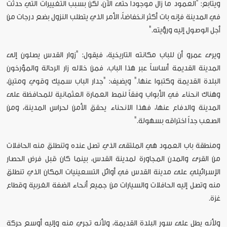
ويتابع: "العمود ما زال موجوداً حتى الآن، لكن بسبب التغييرات التي حدثت
في المدينة فإنه بات أكثر انخفاضاً، الأمر الذي يتطلب النزول بضع درجات من
أجل الوصول إليه ورؤيته."
ويرى عمرو أن للباب مكانته التاريخية، فيقول: "زوار القدس يصلون إلى
المدينة القديمة أساساً عبر هذا الباب، فمن خلاله زار الرحالة والمؤرخون
البلدة القديمة وكتبوا عنها." ويضيف: "جدار الباب سميك وقوي ومتين،
وهناك انحناء في الأبواب وفقاً لنمط العمارة العثمانية للمحافظة على
المدينة والدفاع عنها، فهذا الانحناء يحقق الأمن لحراس المدينة، ومن
الصعب جداً اختراقه بسهولة."
ومنطقة باب العمود هي الملتقى الذي تصل عنده وتنطلق منه الحافلات
من القرى والمدن المجاورة لمدينة القدس، بينما كان قبل فرض الحصار
الإسرائيلي على مدينة القدس في أوائل التسعينيات المكان الذي تنطلق
منه وتصل إليه الحافلات والسيارات من جميع أنحاء الضفة الغربية وقطاع
غزة.
ولأنه يطل على سور البلدة القديمة، ولأنه تجري منه وإليه أوسع حركة