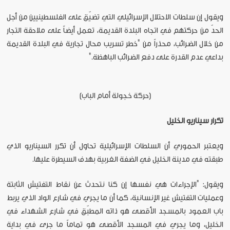
ويقول إن سلطات الاحتلال الإسرائيلي التي تضيّق على الفلسطينيين من أجل
الحدّ من حركتهم في اتجاه البلدة القديمة، تعمل أيضاً على ملاحقة التجار
من خلال الضرائب، محذراً من "خطر تسريب محال تجارية في البلدة القديمة
بداعي عدم القدرة على دفع الضرائب الباهظة."
[حركة خجولة أمام الباب]
تكرار سيناريو الخليل
ويعتبر الحموري أن السلطات الإسرائيلية تحاول أن تكرر السيناريو الذي
طبقته في مدينة الخليل في الضفة الغربية بهدف السيطرة عليها.
ويقول: "الإجراءات هي نفسها إن كنا نتحدث عن نقاط التفتيش الثابتة
وعمليات التفتيش غير الإنسانية، كما أن ما يجري في شارع الواد الذي يربط
باب العمود بالمسجد الأقصى هو ذاته المطبّق في شارع الشهداء في
الخليل، وما يجري في المسجد الأقصى هو تماماً ما جرى في بداية