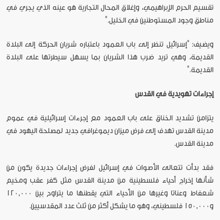
تقسيم الحرم الإبراهيمي، وإغلاق المحال التجارية هو عينه الذي يجري في
مناطق وجود المستوطنين في الخليل."
ويضيف: "إسرائيل تنظر إلى باب العمود باعتباره شريان الحركة إلى البلدة
القديمة، وهي تريد ضرب هذا الشريان بما يسهل سيطرتها على البلدة
القديمة."
إجراءات تهويدية في القدس
يتزامن تشديد الخناق على باب العمود مع إجرءات إسرائيلية في عموم
مدينة القدس تهدف إلى فرض ميزان ديموغرافي جديد لمصلحة اليهود في
مدينة القدس.
فقد بدأت تتعالى الأصوات في إسرائيل لفرض إجراءات جديدة يكون من
شأنها إخراج أحياء فلسطينية من مدينة القدس مثل كفر عقب ومخيم
شعفاط وعناتا وغيرها من الأحياء التي يقطنها ما يتراوح بين 120,000
و150,000 فلسطيني، وهو ما يشكل أكثر من ثلث عدد المقدسيين.