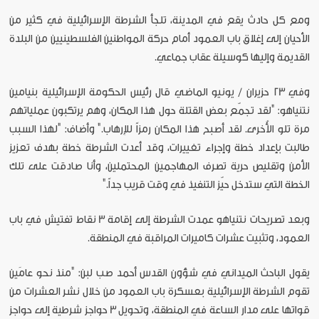
ومع كل حادث يقع في المدينة، تلجأ الشرطة الإسرائيلية في كثير من
الأحيان إلى إغلاق باب العمود أمام حركة المواطنين الفلسطينيين من البلدة
القديمة وإليها كوسيلة عقاب جماعي.
وفي 23 حزيران / يونيو الماضي قال رئيس الحكومة الإسرائيلية بنيامين
نتنياهو: "لقد تجمّع بعض القتلة حول هذا المكان، وهم يرتكبون عملياتهم
مرة تلو الأُخرى. لقد أصبح هذا المكان رمزاً للإرهاب." وأضاف: "لهذا السبب
طالبت بإعداد خطة وإجراء تغييرات، وقد أعدت الشرطة خطة بهدف تعزيز
الأمن وتقليص حرية تصرف المهاجمين المحتملين، وأنا صادقت على تلك
الخطة التي ستدخل حيّز التنفيذ في وقت قريب جداً."
وبعد تصريحات نتنياهو عمدت الشرطة إلى إقامة 3 نقاط تفتيش في باب
العمود، وتثبيت عشرات كاميرات المراقبة في المنطقة.
يقول الباحث الميداني في شؤون القدس أحمد صب لبن: "منذ نحو عامَين
تقوم الشرطة الإسرائيلية بعسكرة باب العمود من خلال نشر العشرات من
قواتها على مدار الساعة في المنطقة، وتحويل 3 حواجز شرطية إلى حواجز