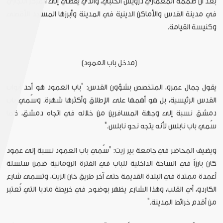
بعد أن صممه المعماري درويش الحلبي، والذي يفضي إلى المركز التجاري
في مدينة القدس والأماكن الدينية في المدينة وأبرزها المسجد الأقصى
وكنيسة القيامة.
[مدخل باب العمود]
يقول جمال عمرو، المتخصص بشؤون القدس: "باب العمود هو أحد أبواب
القدس الرئيسية، بل هو أهمها على الإطلاق وأكثرها شهرة. وسُمي باب
دمشق نسبة إلى وجهة المسافرين من خلاله في اتجاه دمشق، كما
سُمي باب نابلس لأنه يتجه نحو نابلس."
ويضيف المحاضر في جامعة بير زيت: "سُمي باب العمود نسبة إلى عمود
كان بارزاً في الساحة الداخلية للباب في الفترة الرومانية ضمن سلسلة
أعمدة ممتدة في البلدة القديمة حتى آخر طريق خان الزيت، وتسمى شارع
الكاردو، أي القلب، وهذا الشارع يظهر بوضوح في خريطة مادبا التي تُعتبر
من أقدم خرائط المدينة."