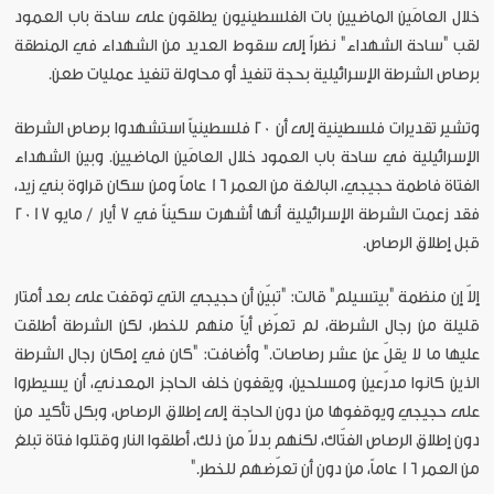
خلال العامَين الماضيين بات الفلسطينيون يطلقون على ساحة باب العمود
لقب "ساحة الشهداء" نظراً إلى سقوط العديد من الشهداء في المنطقة
برصاص الشرطة الإسرائيلية بحجة تنفيذ أو محاولة تنفيذ عمليات طعن.
وتشير تقديرات فلسطينية إلى أن 20 فلسطينياً استشهدوا برصاص الشرطة
الإسرائيلية في ساحة باب العمود خلال العامَين الماضيين. وبين الشهداء
الفتاة فاطمة حجيجي، البالغة من العمر 16 عاماً ومن سكان قراوة بني زيد،
فقد زعمت الشرطة الإسرائيلية أنها أشهرت سكيناً في 7 أيار / مايو 2017
قبل إطلاق الرصاص.
إلاّ إن منظمة "بيتسيلم" قالت: "تبيّن أن حجيجي التي توقفت على بعد أمتار
قليلة من رجال الشرطة، لم تعرّض أياً منهم للخطر، لكن الشرطة أطلقت
عليها ما لا يقلّ عن عشر رصاصات." وأضافت: "كان في إمكان رجال الشرطة
الذين كانوا مدرّعين ومسلحين، ويقفون خلف الحاجز المعدني، أن يسيطروا
على حجيجي ويوقفوها من دون الحاجة إلى إطلاق الرصاص، وبكل تأكيد من
دون إطلاق الرصاص الفتّاك، لكنهم بدلاً من ذلك، أطلقوا النار وقتلوا فتاة تبلغ
من العمر 16 عاماً، من دون أن تعرّضهم للخطر."