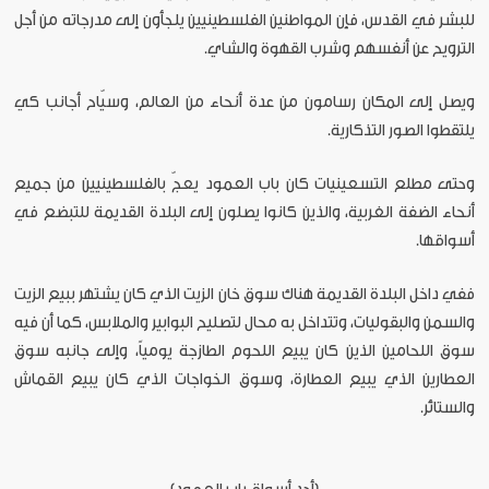
للبشر في القدس، فإن المواطنين الفلسطينيين يلجأون إلى مدرجاته من أجل
الترويح عن أنفسهم وشرب القهوة والشاي.
ويصل إلى المكان رسامون من عدة أنحاء من العالم، وسيّاح أجانب كي
يلتقطوا الصور التذكارية.
وحتى مطلع التسعينيات كان باب العمود يعجّ بالفلسطينيين من جميع
أنحاء الضفة الغربية، والذين كانوا يصلون إلى البلدة القديمة للتبضع في
أسواقها.
ففي داخل البلدة القديمة هناك سوق خان الزيت الذي كان يشتهر ببيع الزيت
والسمن والبقوليات، وتتداخل به محال لتصليح البوابير والملابس، كما أن فيه
سوق اللحامين الذين كان يبيع اللحوم الطازجة يومياً، وإلى جانبه سوق
العطارين الذي يبيع العطارة، وسوق الخواجات الذي كان يبيع القماش
والستائر.