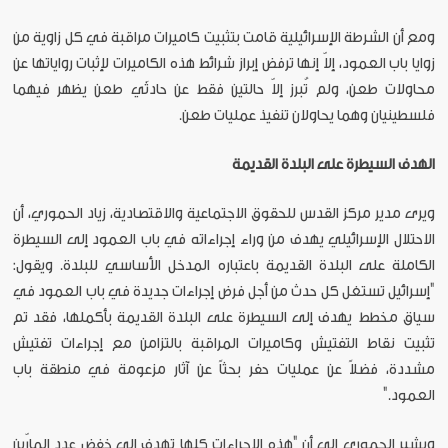
ومع أن الشرطة الإسرائيلية قامت بتثبيت كاميرات مراقبة في كل زاوية من
زوايا باب العمود، إلاّ إنها ترفض إبراز شرائط هذه الكاميرات لإثبات رواياتها عن
محاولات طعن، ولم تُبرز إلاّ حالتين فقط عن حادثَي طعن يظهر فيهما
فلسطينيان وهما يحاولان تنفيذ عمليات طعن.
الهدف السيطرة على البلدة القديمة
ويرى مدير مركز القدس للحقوق الاجتماعية والاقتصادية، زياد الحموري، أن
الاحتلال الإسرائيلي يهدف من وراء إجراءاته في باب العمود إلى السيطرة
الكاملة على البلدة القديمة باعتباره المدخل الأساسي للبلدة. ويقول:
"إسرائيل تستغل كل حدث من أجل فرض إجراءات جديدة في باب العمود في
سياق مخطط يهدف إلى السيطرة على البلدة القديمة بأكملها، فقد تم
تثبيت نقاط التفتيش وكاميرات المراقبة بالتزامن مع إجراءات تفتيش
مشددة، فضلاً عن عمليات حفر بحثاً عن آثار مزعومة في منطقة باب
العمود."
ويشير الحموري إلى أن "هذه الإجراءات كلها تهدف إلى خفض عدد المارّين