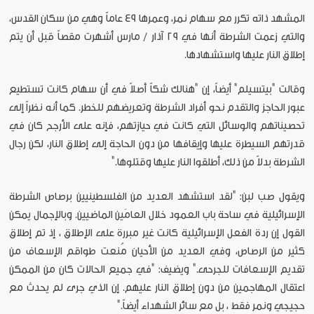
المشهد ذاته تكرر مع سهام نمر، وعمرها 49 عاماً وهي من سكان القدس،
والتي زعمت الشرطة أنها في 29 آذار / مارس أشهرت مقصاً قبل أن يتم
إطلاق النار عليها واستشهادها.
وقالت "بيتسيلم" أيضاً، إن "هنالك شكاً أصلاً في أن سهام كانت تستطيع
عبور الحاجز والتقدم نحو أفراد الشرطة وتعريضهم للخطر. كما أنه نظراً إلى
تحصيناتهم والوسائل التي كانت في حيازتهم، فإنه على الأرجح كان في
قدرتهم السيطرة عليها وإيقافها من دون الحاجة إلى إطلاق النار، لكن رجال
الشرطة بدلاً من ذلك، أطلقوا النار عليها وقتلوها."
ويقول صب لبن: "لقد استشهد العديد من الفلسطينيين برصاص الشرطة
الإسرائيلية في ساحة باب العمود خلال العامَين الماضيين. وبالإجمال يمكن
القول إن ردة الفعل الإسرائيلية كانت غير مبررة على الإطلاق ، إذ تم إطلاق
كثير من الرصاص، وفي العديد من الأحيان مُنعت طواقم الإسعاف من
تقديم الإسعافات للجرحى." ويضيف: "في جميع الحالات كان من الممكن
اعتقال المهاجمين من دون إطلاق النار عليهم. إن الذي جرى لم يحدث مع
حجيجي ونمر فقط ، بل مع سائر الشهداء أيضاً."