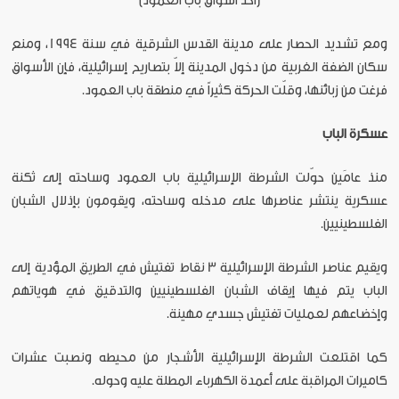
[أحد أسواق باب العمود]
ومع تشديد الحصار على مدينة القدس الشرقية في سنة 1994، ومنع
سكان الضفة الغربية من دخول المدينة إلاّ بتصاريح إسرائيلية، فإن الأسواق
فرغت من زبائنها، وقلّت الحركة كثيراً في منطقة باب العمود.
عسكرة الباب
منذ عامَين حوّلت الشرطة الإسرائيلية باب العمود وساحته إلى ثكنة
عسكرية ينتشر عناصرها على مدخله وساحته، ويقومون بإذلال الشبان
الفلسطينيين.
ويقيم عناصر الشرطة الإسرائيلية 3 نقاط تفتيش في الطريق المؤدية إلى
الباب يتم فيها إيقاف الشبان الفلسطينيين والتدقيق في هوياتهم
وإخضاعهم لعمليات تفتيش جسدي مهينة.
كما اقتلعت الشرطة الإسرائيلية الأشجار من محيطه ونصبت عشرات
كاميرات المراقبة على أعمدة الكهرباء المطلة عليه وحوله.