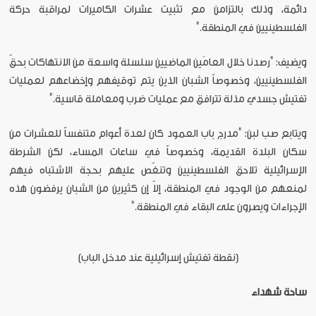
دائمة، وذلك بالتزامن مع تثبيت عشرات الكاميرات لمراقبة حركة
الفلسطينيين في المنطقة."
ويضيف: "رصدنا خلال العامَين الماضيين سلسلة واسعة من الانتهاكات بحقّ
الفلسطينيين، وخصوصاً الشبان الذين يتم توقيفهم وإخضاعهم لعمليات
تفتيش جسدي مذلة تترافق مع عمليات ضرب ومعاملة قاسية."
ويتابع صب لبن: "مدرج باب العمود كان لعدة أعوام متنفساً للعشرات من
سكان البلدة القديمة، وخصوصاً في ساعات المساء، لكن الشرطة
الإسرائيلية تلاحق الفلسطينيين وتنغّص عليهم بحجة الاشتباه فيهم
لمنعهم من الوجود في المنطقة، إلاّ إن كثيرين من الشبان يرفضون هذه
الإجراءات ويصرون على البقاء في المنطقة."
[نقطة تفتيش إسرائيلية عند مدخل الباب]
ساحة شهداء