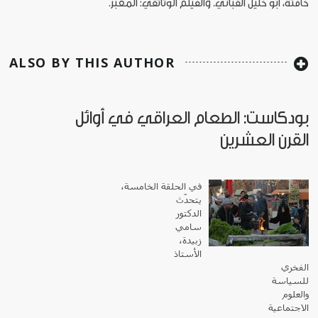
خافتة، أبو خليل القباني. والفيلم الوثائقي: المعبر.
ALSO BY THIS AUTHOR
بودكاست: الطعام العراقي في أوائل
القرن العشرين
في الحلقة الخامسة،
يتحدّث
الدكتور
سامي
زبيدة،
الأستاذ
الفخري
للسياسة
والعلوم
الاجتماعية