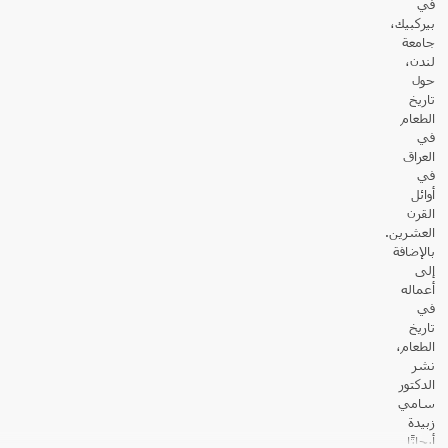
في
بيركبيك،
جامعة
لندن،
حول
تاريخ
الطعام
في
العراق
في
أوائل
القرن
العشرين.
بالإضافة
إلى
أعماله
في
تاريخ
الطعام،
نشر
الدكتور
سامي
زبيدة
أبحاثًا