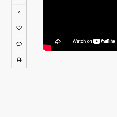
Saudi
A
Arabia
Syria
Tunisia
Turkey
Yemen
Maghreb