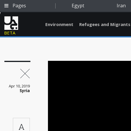
Pages
Egypt
Iran
Environment
Refugees and Migrants
BETA
Apr 10, 2019
Syria
Qatar
A