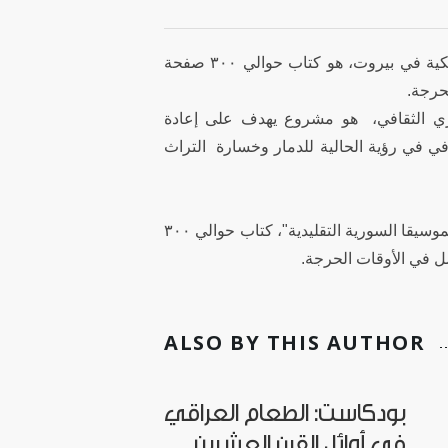
"الموسيقا التقليدية السورية" من قبل حسان عباس، باحث في الجامعة الأمريكية في بيروت، هو كتاب حوالي ٣٠٠ صفحة
لحرجة
الكتاب كتب بدعم من مؤسسة UNESCO  مشروع يهدف على إعادة
افي في رؤية الحالية للدمار وخسارة التراث
حسان عباس هو أديب سوري ومتخصص في التراث العربي السوري و كاتب "الموسيقا السورية التقليدية"، كتاب حوالي ٣٠٠
صل في الأوقات الحرجة
ALSO BY THIS AUTHOR
بودكاست: الطعام العراقي
في أوائل القرن العشرين