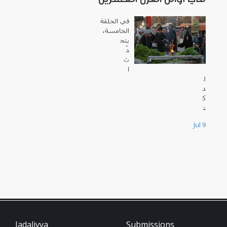
في الحلقة
الخامسة،
يتح
دّ
ث
ا
ل
د
ك
ت
و
Jul 9
ر
س
ا
م
ي
ز
ب
ي
د
ة
Jadaliyya
Submissions
،