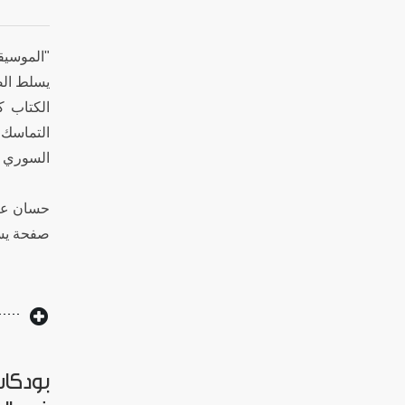
يسلط ال.
التماسك 
السوري .
صفحة يس.
بودكاس