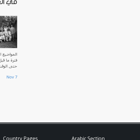
في ال
المواضيع ا
فترة ما قب
حتى الوق.
Nov 7
Country Pages
Arabic Section