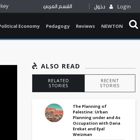
rkey
Login
دخول
القسم العربي
Political Economy
Pedagogy
Reviews
NEWTON
ALSO READ
RELATED
RECENT
STORIES
STORIES
The Planning of
Palestine: Urban
Planning under and As
Occupation with Dana
Erekat and Eyal
Weizman