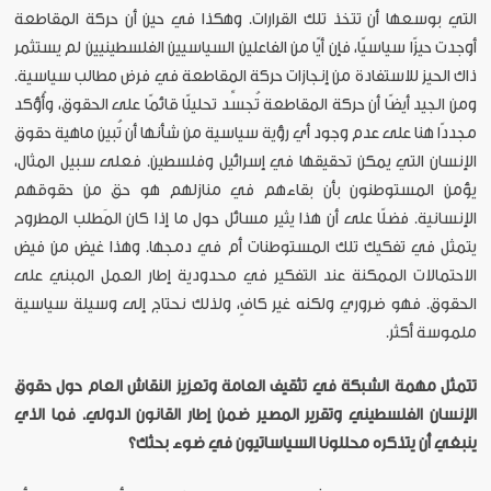
التي بوسعها أن تتخذ تلك القرارات. وهكذا في حين أن حركة المقاطعة
أوجدت حيزًا سياسيًا، فإن أيًا من الفاعلين السياسيين الفلسطينيين لم يستثمر
ذاك الحيز للاستفادة من إنجازات حركة المقاطعة في فرض مطالب سياسية.
ومن الجيد أيضًا أن حركة المقاطعة تُجسِّد تحليلًا قائمًا على الحقوق، وأُؤكد
مجددًا هنا على عدم وجود أي رؤية سياسية من شأنها أن تُبين ماهية حقوق
الإنسان التي يمكن تحقيقها في إسرائيل وفلسطين. فعلى سبيل المثال،
يؤمن المستوطنون بأن بقاءهم في منازلهم هو حق من حقوقهم
الإنسانية. فضلًا على أن هذا يثير مسائل حول ما إذا كان المَطلب المطروح
يتمثل في تفكيك تلك المستوطنات أم في دمجها. وهذا غيض من فيض
الاحتمالات الممكنة عند التفكير في محدودية إطار العمل المبني على
الحقوق. فهو ضروري ولكنه غير كافٍ، ولذلك نحتاج إلى وسيلة سياسية
ملموسة أكثر.
تتمثل مهمة الشبكة في تثقيف العامة وتعزيز النقاش العام حول حقوق
الإنسان الفلسطيني وتقرير المصير ضمن إطار القانون الدولي. فما الذي
ينبغي أن يتذكره محللونا السياساتيون في ضوء بحثك؟