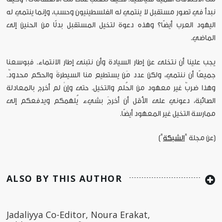
نبدأ في تصور مستقبل لا ينتمي له الفلسطينيون وحسب، وإنما ينتمي له
اليهود العرب أيضًا؟ وهذه دعوة لتخيل المستقبل بدلًا من الحنين إلى
الماضي.
يجب علينا أن نتخلى عن إطار السيادة وأن نتبنى إطار الانتماء. فبوسعنا
جميعًا أن ننتمي، ولكن عدد مَن يستطيع منا السيطرةَ والحكم محدودٌ.
وهذا ضربٌ غير معهود من الحُلم والتخيل. حتى وإنْ لم أخرج بالمعادلة
الصائبة، دعوني على الأقل أن أخرجَ بشيء يُلهمكم ويدفعكم إلى
ممارسة التخيل غير المعهود أيضًا.
[عن مجلة "
الشبكة
"]
ALSO BY THIS AUTHOR
Jadaliyya Co-Editor, Noura Erakat,