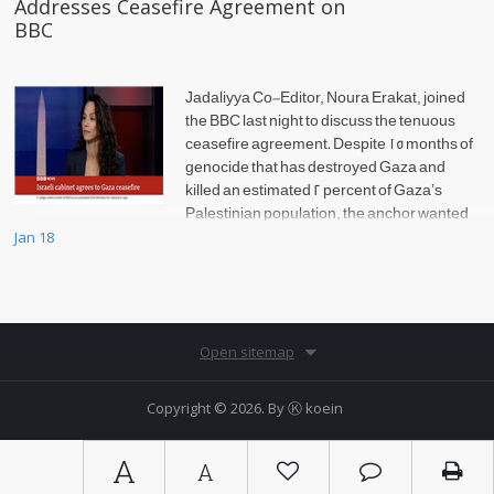
Addresses Ceasefire Agreement on
BBC
Jadaliyya Co-Editor, Noura Erakat, joined
the BBC last night to discuss the tenuous
ceasefire agreement. Despite 15 months of
genocide that has destroyed Gaza and
killed an estimated 2 percent of Gaza’s
Palestinian population, the anchor wanted
Jan 18
to scrutinize Hamas, Erakat insisted on setting the record straight.
Open sitemap
Copyright © 2026. By
Ⓚ koein
A
A