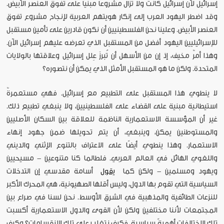
إسرائيل لأن إسرائيل كانت ولا تزال مشروعًا مبنيًا على تفوق العنصر الأبيض.
وقد اضطر اليهود العرب إلى إنكار هويتهم العربية لإنجاح مشروع تفوق
العنصر الأبيض. وعلينا نحن الفلسطينيين أن نكون قادرين على تأمين مستقبل
للإسرائيليين اليهود أفضل من المستقبل الذي تعرضه عليهم إسرائيل الآن.
وهذا أمرٌ مخيف، إذ إن من الأسهل أن تُبرزَ عِلل إسرائيل وعلاقتها بالولايات
المتحدة. ولكن ما هو المستقبل الأمثل الذي يمكن أن نتصوره؟
لا ينطوي هذا المستقبل على التطبيع مع إسرائيل. فهي مستعمرةٌ
استيطانية مبنية على القضاء على الفلسطينيين، ولا ينبغي تطبيع ذلك.
غير أن المؤسسة الاستعمارية الناظمة للعلاقة بين السكان الأصليين
والمستوطنين يمكن، وينبغي، أن يتم تحويلها ضمن جهود إنهاء
الاستعمار. وهذا ينطوي أيضًا على الاعتراف بالتنوع الإثني والديني
واللغوي الهائل في العالم العربي. فلطالما كنا متنوعين - مسيحيين
ويهود ومسلمين - ولكن كما
يقول
أسامة مقدسي إن التدخلات
السياسية التي تقوم بها الدول، وليس أقلها الصهيونية، هي المحرك الأكبر
للنزعات الطائفية والمذهبية في الشرق الأوسط. نحن لسنا في صراع بين
المجتمعات لأننا مختلفين ولكن لأن القوى والدول الاستعمارية أكسبت
تلك الاختلافات أهميةً سياسية. فكيف نتغلب على تلك الانقسامات؟ وكيف