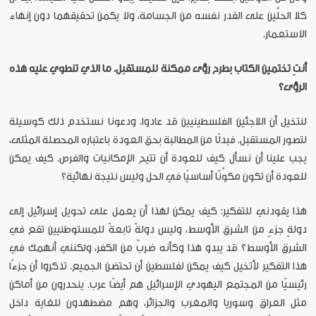
كلا الحلَّين على القدر نفسه من الجسامة، ولا يكمن تحقيقهما دون إنهاء
الاستعمار.
أنتِ تختمين الكتاب بطرح رؤى ممكنة للمستقبل. ما الذي تنطوي عليه هذه
الرؤى؟
لنتخيل أن اللاجئين الفلسطينيين قد عادوا. ودعونا نستخدم ذلك كوسيلة
لتصور المستقبل. فبدلًا من المطالبة بحق العودة باعتباره المحصلة المثلى،
يجب علينا أن نسأل كيف للعودة أن تتيح الإمكانيات والفرص. كيف يمكن
للعودة أن تكون مكوِّنًا أساسيًا في الحل وليس نتيجة نهائية؟
هذا يقودني للتفكير: كيف يمكن لهذا أن يعمل على تحويل إسرائيل إلى
دولةٍ جزءٍ من الشرق الأوسط، وليس دولةً تابعةً للمستوطنيين تقع في
الشرق الأوسط؟ قد يبدو هذا وكأنه ضربٌ من الكفر، ولكنني أنهمك في
هذا التفكير لأتخيل كيف يمكن لفلسطين أن تحتضن الجميع. تذكروا أن جزءًا
رئيسيًا من المجتمع اليهودي الإسرائيل هم أيضًا عرب. ينحدرون من أماكن
مثل العراق وسوريا والمغرب والجزائر، وهم مضطهدون للغاية داخل