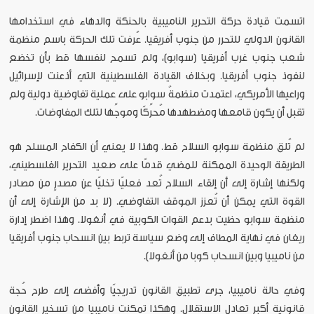
اتسمت قيادة حركة التحرير الناميبية بالحنكة والدهاء في استخدامها
القانون الدولي للتحرر من جنوب أفريقيا. عُرفت تلك الحركة باسم منظمة
شعب جنوب غرب أفريقيا (سوابو)، ولم تسمح لنفسها قط بأن تخضع
لنفوذ جنوب أفريقيا. وبخلاف القيادة الفلسطينية التي أذعنت لإسرائيل
وراعيها الأمريكي، اعتمدت منظمةُ سوابو على عملية تفاوضية دولية ولم
تقبل أن يكون قامعها ومضطهدها مُحرِّكًا وموجِّها لتلك المفاوضات.
لم تُلق منظمة سوابو السلاح قط. وهذا لا يعني أن الكفاح المسلح هو
الطريقة الوحيدة الممكنة للمضي قدمًا على صعيد التحرير الفلسطيني،
ولكنها إشارة إلى أن إلقاء السلاح تُعد فعليًا تخليًا عن مصدرٍ من مصادر
القوة التي يمكن أن تُعزز الموقف التفاوضي. (لا بد من الإشارة إلى أن
منظمة سوابو حظيت بدعم القوات الكوبية في أنغولا. وهذا اضطر إدارة
ريغان في نهاية المطاف إلى وضع سياسة تربط بين انسحاب جنوب أفريقيا
من ناميبيا وبين انسحاب كوبا من أنغولا).
وفي حالة ناميبيا، جرى تطبيق القانون تدريجيًا وأفضى إلى طرح حُجة
قانونية أكبر تعادل الاستقلال. وهكذا تمكنت ناميبيا من تسخير القانون