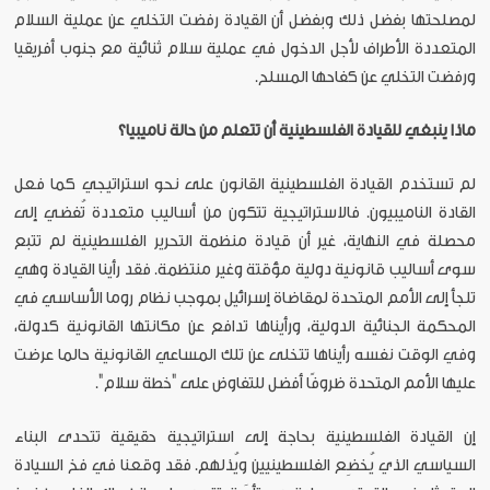
لمصلحتها بفضل ذلك وبفضل أن القيادة رفضت التخلي عن عملية السلام
المتعددة الأطراف لأجل الدخول في عملية سلام ثنائية مع جنوب أفريقيا
ورفضت التخلي عن كفاحها المسلح.
ماذا ينبغي للقيادة الفلسطينية أن تتعلم من حالة ناميبيا؟
لم تستخدم القيادة الفلسطينية القانون على نحو استراتيجي كما فعل
القادة الناميبيون. فالاستراتيجية تتكون من أساليب متعددة تُفضي إلى
محصلة في النهاية، غير أن قيادة منظمة التحرير الفلسطينية لم تتبع
سوى أساليب قانونية دولية مؤقتة وغير منتظمة. فقد رأينا القيادة وهي
تلجأ إلى الأمم المتحدة لمقاضاة إسرائيل بموجب نظام روما الأساسي في
المحكمة الجنائية الدولية، ورأيناها تدافع عن مكانتها القانونية كدولة،
وفي الوقت نفسه رأيناها تتخلى عن تلك المساعي القانونية حالما عرضت
عليها الأمم المتحدة ظروفًا أفضل للتفاوض على "خطة سلام".
إن القيادة الفلسطينية بحاجة إلى استراتيجية حقيقية تتحدى البناء
السياسي الذي يُخضِع الفلسطينيين ويُذلهم. فقد وقعنا في فخ السيادة