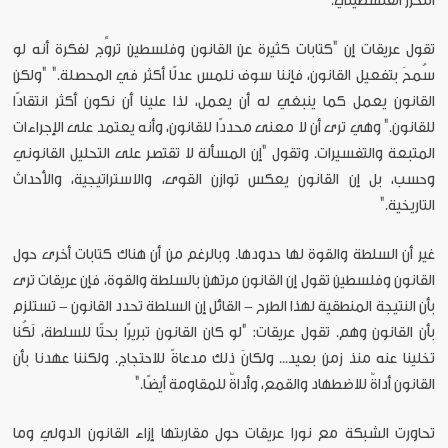
التحرر الفلسطيني.
تقول عريقات إن "كتابات كثيرة عن القانون وفلسطين تروِّج لفكرة أنه لو
سُمحَ بتفعيل القانون، فإننا سوف نلمس عدلًا أكثر في المحصلة." "ولكن
القانون يعمل كما ينبغي له أن يعمل، لذا علينا أن نكون أكثر انتقادًا
للقانون." وهي ترى أن لا معنى محددًا للقانون، وأنه يعتمد على الإجراءات
المتبعة والتفسيرات. وتقول "إن المسألة لا تقتصر على التحليل القانوني
وحسب، بل إن القانون يعكس توازن القوى، والاستراتيجية، والأحداث
التاريخية."
غير أن السلطة والقوة لها حدودها. وبالرغم من أن هناك كتابات أخرى حول
القانون وفلسطين تقول إن القانون مرتهن بالسلطة والقوة، فإن عريقات ترى
بأن النتيجة المنطقية لهذا الطرح - القائل إن السلطة تحدد القانون - تستلزم
بأن القانون وهم. تقول عريقات: "لو كان القانون تبريرًا بحتًا للسلطة، لَكُنا
تخلينا عنه منذ زمن بعيد... ولكانَ ذلك مدعاةً للاحتجاج. ولكننا عهدنا بأن
القانون أداةٌ للاضطهاد والقمع، وأداةٌ للمقاومة أيضًا."
تحاورت الشبكة مع نورا عريقات حول مقاربتها إزاء القانون الدولي وما