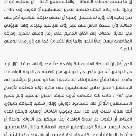
إن ما ينبغي لمحللي الشبكة - والفلسطينيين كافة - أن يفعلوه هو ألا
يركزوا على إعادة هيكلة منظمة التحرير الفلسطينية أو العودة إلى 1947.
نحن بحاجة إلى رؤية للمستقبل، وعلينا أن نضفي صبغةً سياسيةً أكثر على
مطالبنا وأن نشجع الناس على طرح رؤى سياسية جديدة. وهذا سيؤدي
في نهاية المطاف إلى اتفاق الجميع على إطار وطني للتحرير. وحركة
المقاطعة ليست إطارًا للتحرر وإنما إطار للتضامن. فما هو إذن إطارنا الوطني
للتحرر؟
الحق يُقال إن السلطة الفلسطينية واضحة جدًا في رؤيتها، حيث لا تزال تريد
حل الدولتين. أمّا مَن يرفض حلَّ الدولتين، فإن تفضيلَه حلَّ الدولة الواحدة لا
يكفي. فماذا بشأن عملية إنهاء الاستعمار؟ وما هو مصير الإسرائيليين في
المستقبل؟ فحين صادق الفلسطينيون على فكرة دولة مقطَّعة الأوصال
في 1988، كانت تلك انعطافة ثورية لحركة التحرير الوطنية. ولم يتصور
المتحمسون الأوائل لها، كمحمود دوريش وإدوار سعيد وغيرهم كثيرون،
أنها سوف تنحرف إلى هذا الحد بموجب اتفاقات أوسلو. ويمكن لهذه
المخاطر أن تشوب حل الدولة الواحدة أيضًا، فيمكن لحل الدولة الواحدة أن
ينحرف ليجسد سيادةَ المستوطنين اليهود الصهاينة وإذلالَ الفلسطينيين.
ولأن حل الدولتين أبسط بكثير، فإن تحقيقه يبدو أسهل في مخيلتنا، بَيد أن