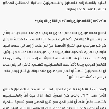
تعنيه بالنسبة إلى فلسطين والفلسطينيين، وماهية المستقبل الممكن
تخيله إذا طبقنا هذه المقاربة.
متى أحسنَ الفلسطينيون استخدامَ القانون الدولي؟
أحسنَ الفلسطينيون استخدامَ القانون الدولي في عقد السبعينات. رسَّخ
قرار مجلس الأمن التابع للأمم المتحدةرقم 242 لسنة 1967 مكانةَ إسرائيل
كواقعٍ سياسي في الشرق الأوسط حين نصَّ على أن إسرائيل سوف تُعيد
الأراضي العربية لأصحابها الشرعيين مقابل تطبيعهم العلاقات مع إسرائيل.
وهكذا ترسخت الشرعية الاستيطانية الإسرائيلية وحظيت بالحماية بموجب
القانون الدولي بينما تأكدَ محو الفلسطينيين كشعب. فالقرار لم ينص على
أن الفلسطينيين شعبٌ أو أنهم سيحصلون على دولة. بل أشار إليهم فقط
بمسمى "مشكلة اللاجئين."
وفي 1974، ساهمت منظمة التحرير الفلسطينية في صياغة قرار مجلس
الأمن رقم 3236، والذي كان تصويبًا لقرار 242، حيث أقرَّ بالفلسطينيين
كشعب، ونصَّ على أن لهم الحق في تقرير المصير وفي تسوية سلمية
دون أن تكون هذه التسوية متوقفة على الاعتراف بإسرائيل. وفي هذه