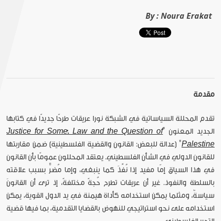
By :
Noura Erakat
مقدمة
تقدم المحللة السياساتية في الشبكة نورا عريقات طرحًا جديدًا في كتابها
الجديد المعنون "
Justice for Some: Law and the Question of
Palestine
" [عدالة للبعض: القانون والقضية الفلسطينية] ضمن مقاربتها
للقانون الدولي في الشأن الفلسطيني. يعتقد المحللون عمومًا بأن القانون
في هذا السياق إمّا مفيد إذا نُفِّذَ كما ينبغي، وإما مُضرٌّ بسبب علاقته
بالسلطة والنفوذ. غير أن عريقات تطرح حُجةً مختلفةً، إذ ترى أن القانونَ
سياسةٌ، ومثلما يمكن استخدامه كأداة هيمنة في يد الدول القوية، يمكن
استخدامه على نحو استراتيجي للنهوض بالقضايا التقدمية، بما فيها قضية