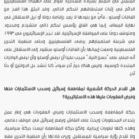
المتمثل في التمتع بسيادة مستأجَرة تقوم على انهماك الفلسطينيين
الدائم في إثبات استحقاقهم للحكم الذاتي. وقد انبثق هذا الفخ من
اتفاقات أوسلو ، فأيٌّ من بنودها لا يَعِد بإقامة دولة أو نيل الاستقلال في
نهاية المطاف. إنما هي اتفاق يؤسس لحكم ذاتي متشرذم ومحدود
ومتوقف دومًا على الموافقة الإسرائيلية. لقد نجَحَ الإسرائيليون في 1993
في شرعنة استعمارهم برضى الفلسطينيين. وحتى منظمة التحرير
الفلسطينية وصفت إيمانها بأن اتفاقات أوسلو ستقود إلى الاستقلال على
أنه مبني على "حسن النية." فيجب علينا أن نرفض أوسلو وأن نرفض الولايات
المتحدة كوسيط. وليس هناك خيارٌ آخر سواءً كنا نَنشد حل الدولتين أو حلًا
آخر.
هل تقدم الحركة الشعبية لمقاطعة إسرائيل وسحب الاستثمارات منها
وفرض العقوبات عليها هذه الاستراتيجية؟
حركة المقاطعة وسحب الاستثمارات وفرض العقوبات هي إطار عمل
يتحدى المحظورات ويحث على النقاش ويضع إسرائيل في موقف دفاعي،
وهذه كلها تطورات إيجابية. ولكن حركة المقاطعة ليست حركةً سياسية،
ولا تقدم رؤية سياسية للمستقبل. ويرى قادتها بأن منظمة التحرير فقط