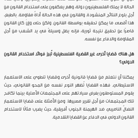
الحالة لا يملك الفلسطينيون دولة، وهم يعكفون على استخدام القانون من
أجل بلوغ النتائج المنشودة. والقانون في هذه الحالة أداةُ مقاومة. بالطبع،
هذا أقصى ما يمكن تحقيقه بواسطة القانون. ولكن حتى وإنْ كان القانون
قاصرًا عن تحقيق نتيجة ثورية، فإنه يظل وسيلةً في يد الشعب من أجل
المقاومة والدفاع عن نفسه.
هل هناك قضايا أخرى غير القضية الفلسطينية تُبرز فوائد استخدام القانون
الدولي؟
يمكننا أن نتعلم من قضايا قانونية أخرى وقضايا تنطوي على الاستعمار
الاستيطاني. فهذه القضايا تُظهر النوع نفسه من المحو القانوني، حيث
يقوم المستوطنون بفرض سيادتهم على المجتمعات الأصلية بينما تكافح
تلك المجتمعات من أجل تقرير مصيرها. ومن الأمثلة على قضايا الاستعمار
النضالُ الناميبي ضد الهيمنة الجنوب أفريقية، حيث يضرب مثالًا لاستخدام
القانون الدولي في الدفاع عن القضايا التقدمية.