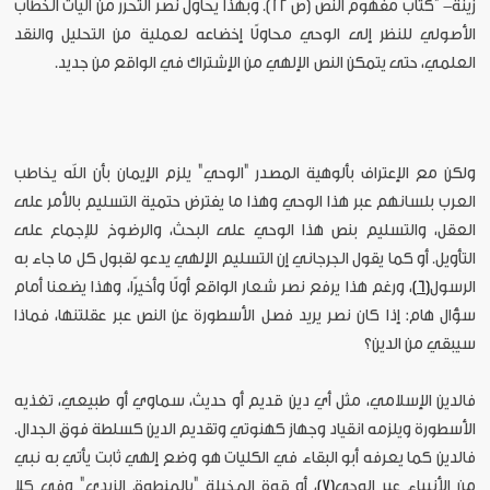
زينة- "كتاب مفهوم النص (ص 12). وبهذا يحاول نصر التحرر من آليات الخطاب
الأصولي للنظر إلى الوحي محاولًا إخضاعه لعملية من التحليل والنقد
العلمي، حتى يتمكن النص الإلهي من الإشتراك في الواقع من جديد.
ولكن مع الإعتراف بألوهية المصدر "الوحي" يلزم الإيمان بأن الله يخاطب
العرب بلسانهم عبر هذا الوحي وهذا ما يفترض حتمية التسليم بالأمر على
العقل، والتسليم بنص هذا الوحي على البحث، والرضوخ للإجماع على
التأويل. أو كما يقول الجرجاني إن التسليم الإلهي يدعو لقبول كل ما جاء به
الرسول
[6]
، ورغم هذا يرفع نصر شعار الواقع أولًا وأخيرًا، وهذا يضعنا أمام
سؤال هام: إذا كان نصر يريد فصل الأسطورة عن النص عبر عقلتنها، فماذا
سيبقي من الدين؟
فالدين الإسلامي، مثل أي دين قديم أو حديث، سماوي أو طبيعي، تغذيه
الأسطورة ويلزمه انقياد وجهاز كهنوتي وتقديم الدين كسلطة فوق الجدال.
فالدين كما يعرفه أبو البقاء في الكليات هو وضع إلهي ثابت يأتي به نبي
من الأنبياء عبر الوحي
[7]
، أو قوة المخيلة "بالمنطوق الزيدي" وفي كلا