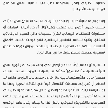
ظاهرها تجديدي ولكن بتفكيكها نصل في النهاية لنفس المنطلق
الميتافيزيقي للأصوليين.
وبتجميع هذه الإشكاليات وبالرجوع لشرطي القراءة الدينية
*
للنص القرآني
بحسب محمد أركون في منهجه وهما:أولاً: أن كل أنماط القراءات أو
مستويات الاستخدام الإيماني للقرآن مسجونة داخل السياج الدوغمائي
المغلق. وثانياً: تساهم التفاسير الإسلامية التي فرضت نفسها كأعمال
أساسية، تساهم في التطور التاريخي للتراث الحي تمارس دورها كنصوص
تفسيرية صحيحة، مجمع عليها من قبل رجال الدين.
نستطيع أن نفهم أيضًا ما دفع أركون لكي يصف قراءة نصر أبوزيد للنص
القرآني بالقراءة "العادية
[5]
" - مثلها مثل القراءات الماركسية لطيب تيزيني
وحسين مروة، والأبستيمولوجية مثل قراءة محمد عابد الجابري. والتي لم
تسطع أن تصل إلى مساحات "اللامفكر فيه" في الثقافة العربية وهذا ما
يجب الإلتفات إليه بعيدًا عن الضجة والجدل. ولعل فكرة الضجة والجدل التي
ينبه لها أركون تشير إلى أن الفكر الزيدي قد شغله في بعض الفترات الكبت
السياسي والتشويش الصوفي ولعل هذا ما جعله يقدم على الوقوف