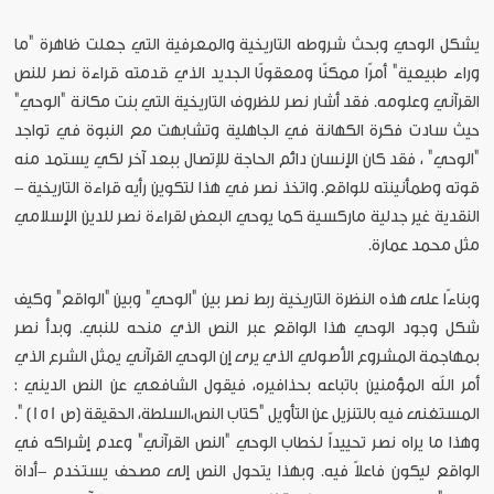
يشكل الوحي وبحث شروطه التاريخية والمعرفية التي جعلت ظاهرة "ما
وراء طبيعية" أمرًا ممكنًا ومعقولًا الجديد الذي قدمته قراءة نصر للنص
القرآني وعلومه. فقد أشار نصر للظروف التاريخية التي بنت مكانة "الوحي"
حيث سادت فكرة الكهانة في الجاهلية وتشابهت مع النبوة في تواجد
"الوحي" ، فقد كان الإنسان دائم الحاجة للإتصال ببعد آخر لكي يستمد منه
قوته وطمأنينته للواقع. واتخذ نصر في هذا لتكوين رأيه قراءة التاريخية -
النقدية غير جدلية ماركسية كما يوحي البعض لقراءة نصر للدين الإسلامي
مثل محمد عمارة.
وبناءًا على هذه النظرة التاريخية ربط نصر بين "الوحي" وبين "الواقع" وكيف
شكل وجود الوحي هذا الواقع عبر النص الذي منحه للنبي. وبدأ نصر
بمهاجمة المشروع الأصولي الذي يرى إن الوحي القرآني يمثل الشرع الذي
أمر الله المؤمنين باتباعه بحذافيره، فيقول الشافعي عن النص الديني :
المستغنى فيه بالتنزيل عن التأويل "كتاب النص،السلطة، الحقيقة (ص 151) ".
وهذا ما يراه نصر تحييداً لخطاب الوحي "النص القرآني" وعدم إشراكه في
الواقع ليكون فاعلاً فيه. وبهذا يتحول النص إلى مصحف يستخدم -أداة