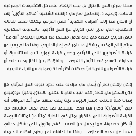
فهذا يعرض النص للإختزال بل يجب الإنفتاح على كل الكشوفات المعرفية
المتاحة. ويضيف د. إسماعيل نقاز في دراسته الشرعية "مناهج التأويل" إلى
أن ارتكان نصر إلى "القراءة اللغوية" للنص القرآني جعلها تفتقد للدلالة
المعنوية التي تميز النص الديني عن النص الأدبي. فالحمولة المعرفية
للنص الديني تضعه في حالة تفاعل مستمر مع الجانب الدنيوي "الواقع"
فيتم إنتاج المقدس بشكل مستمر في إطار الدنيوي. وهذا ما لم يغب عن
قراءة الأصوليين للنص القرآني وجعل قراءة ابوزيد تبدو استئناسية أو
محاولة لتوسع في التأويل اللغوي. ويتفق كل من النقاز وحرب على أن
قراءة الأصوليين للنص القرآني كانت أكثر أصالة وعملية من القراءة الزيدية.
وكان بإمكان نصر أن يُبقي في قراءته على فكرة نبوية النص القرآني من
دون التفكير في مصدر هذه النبوة التي لا تتعلق، بالضرور، بالدين. فإدونيس
يضرب مثلاً لاختلاف مصدر النبوءة حيث يصف نفسه في أحد الحوارات أنه
نبي "وثني".
[4]
وكان هذا الفكر سيساعد نصر على تجنب الاشتراك مع
القراءة الأصولية للنص. فالقرآن يمثل في النهاية تمثلًا من تمثلات النبوءة
أيًا كان مصدرها، مما يجعل من الصعب فهم وتأويل النص بشكل حداثي
بعيدًا عن بعده الإعجازي - وهذا ما تجاهله نصر وطرح افكاره العلمية