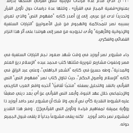
2010). الذي قدم عدة قراءات تأويلية للنص القرأني أفتتحها بدراسة
بعنوان«قضية المجاز في القرآن» ، وتلتها عدة دراسات حول تأويل القرآن
وتحديدًا لدى ابن عربي. إلى إن أصدر كتابه "مفهوم النص" والذي تعرض
بسببه نصر للمُحاكمة والهجوم من قبل الأصوليين "التيارات السلفية
والإخوانية والأزهرية" وأدى لخروجه من مصر إلى هولندا على أثر هذا النزاع
القضائي والفكري.
جاء مشروع نصر أبوزيد في وقت شهد صعود نجم التيارات السلفية في
مصر وخفوت مشاريع تنويرية مثلتها كتب محمد عبده "الإسلام دين العلم
والمدنية"، وطه حسين في كتابه "الشعر الجاهلي"، وعلي عبد الرزاق في
كتابه "الإسلام وأصول الحكم"، حيث تناول كتاب نصر "مفهوم النص" النص
القرأني بالنقد والتحليل بصفته "منتجًا ثقافيًا" أنتجه واقع العرب التاريخي
والإجتماعي خلال عهد النبوة، وأبعد النص القرأني عن أي بُعد ديني مطبقًا
عليه الشروط النقدية كأي نص أدبي، ولا شك أن مشروع نصر حامد أبوزيد ذا
روؤية عميقة لمفاهيم قراءة وتأويل النص القرآني
[1]
. ومع هذا التقدير
لمشروع نصر حامد أبوزيد لكنه يبقى مشروعاً جدلياً لا يلقى قبول الجميع
حوله.