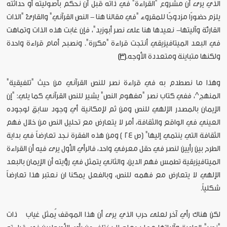
الذي يرى أن مشروع "القراءة" في ذاته قبل أن نحكم بأصوليته أو حداثته
يلزم حضورًا مزدوجًا للمقروء "في مقالنا هنا - النص القرآني" والقارئ "الذات
القارئة وآليتها- نعيدها هنا على نصر أبوزيد"، فإن غابت هذه الذات وتماهت
في البعد الميتافيزيقي أنتجت قراءة "مكررة". ونصبح أمام قراءة واحدة
ولكنها متباينة ومتعددة الأوجه.
[3]
وهذا ما نصطدم به في قراءة نصر للنص القرآني من حيث "تلفيقية"
المنهج^، ففي كتاب نصر "مفهوم النص" يشير للنص القرآني كما يلي: "إن
الإيمان بالمصدر الإلهي للنص ومن ثم لإمكانية أي وجود سابق لوجوده
العيني في الواقع والثقافة، أمر لا يتعارض مع تحليل النص من خلال فهم
الثقافة التي ينتمي إليها" (ص 24 ) ومن هذه الفقرة نجد تعارضاً في بداية
الطرح بين رأيين لنصر في حقل معرفي واحد، فالرأي الأول يرى فيه أن القراءة
الميتافيزيقية تطمس فهم الدين، والثاني يتمثل في رؤيته أن الإيمان بالبعد
الإلهي لا يتعارض مع فهمه للنص، وبالفعل يمكنا ان نعتبر هذا تعارضاً
شكلياً.
لكن هناك رأي آخر لعلى حرب الذي يرى أن هذا الموقف يُمثل غياب ذات