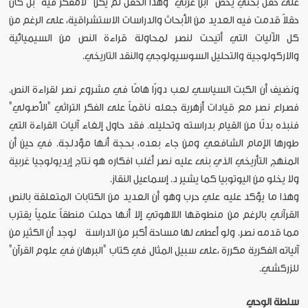
على حقل بحثي يخص "ابن عربي" وهذا الحقل لم يكن "لامفكر فيه" بل كان
حقلاً قدمت فيه العديد من الأبحاث والدراسات الاستشراقية، على الرغم من
كل الآليات التي أتيحت لنصر لمحاولة قراءة النص من السيميائية
والاركولوجية والتحليل السوسيولوجي والنقد التاريخي.
ونضيف أن الكبت السياسي لعب دورًا هامًا في مشروع نصر لقراءة النص.
فصراع نصر مع قيادات أزهرية جعله ناقماً على الفكر التراثي "الأصولي"
فنبذه بدلًا من القيام بدراسته وتحليله. فقد حاول إلغاء آليات القراءة التي
طورها الإمام الشافعي ومن جاء بعده، بحجة أنها مؤدلجة. في حين أن
المنهج التأريخي الذي بنى عليه نصر أغلب افكاره هو نتاج إيديولوجيا غربية
ولا يخلو من اليوتوبيا كما يشير د. إسماعيل النقاز.
وهذا ما يؤكد عليه علي حرب وهو أن العديد من الكتابات المتعلقة بالنص
القرآني بالرغم من منطوقها اللاهوتي إلا أنها حملت منطقاً علمياً يقترب
مما قدمه نصر. ولو أعطى لها مساحة أكبر من الدراسة لوجد أن الكثير من
آلياته الفكرية مكررة ،على سبيل المثال في كتاب "البرهان في علوم القرآن"
للزركشي.
سلطة الوحي