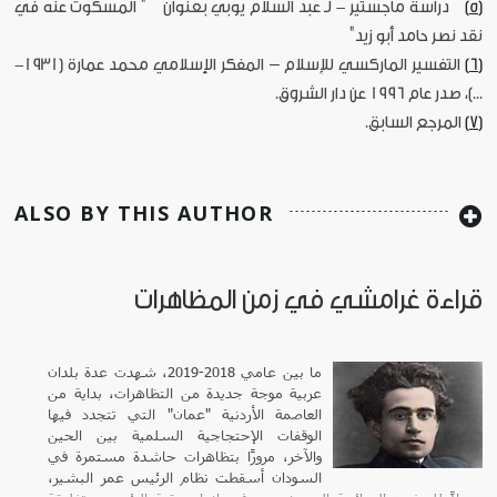
[5]
دراسة ماجستير - لـ عبد السلام يوبي بعنوان " المسكوت عنه في
نقد نصر حامد أبو زيد"
[6]
التفسير الماركسي للإسلام – المفكر الإسلامي محمد عمارة (1931-
...)، صدر عام 1996 عن دار الشروق.
[7]
المرجع السابق.
ALSO BY THIS AUTHOR
قراءة غرامشي في زمن المظاهرات
ما بين عامي 2018-2019، شهدت عدة بلدان
عربية موجة جديدة من التظاهرات، بداية من
العاصمة الأردنية "عمان" التي تتجدد فيها
الوقفات الإحتجاجية السلمية بين الحين
والآخر، مرورًا بتظاهرات حاشدة مستمرة في
السودان أسقطت نظام الرئيس عمر البشير،