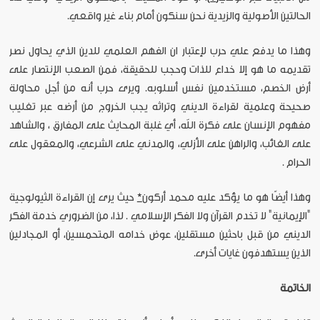
الحالتين الأصولية والزيدية نحن سنكون أمام بناء غير واقعي.
وهذا ما يدفع علي حرب لإعتبار ان الفهم العلمي للدين الذي يحاول نصر
تقديمه ما هو إلا خداع للذات وحجب للحقيقة، فمن الصعب الإنتصار على
أرض الخصم، مستخدمين نفس أسلوبه. ويرى حرب أنه من أجل محاولة
صحيحة وعلمية لقراءة الديني وتراثه يجب الخروج من أرضه عبر تغليب
مفهوم الإنسان على فكرة الله، أي غلبة المحايث على المفارق ، والشاهد
على الغائب، والراهن على الأزلي، والمدني على الشرعي، والمعقول على
الحرام .
وهذا أيضًا هو ما يؤكد عليه محمد أركون
*
حيث يرى إن القراءة الثيولوجية
"الإيمانية" لا تخدم القرآن ولا الفكر الإسلامي . لذا، من الضروري خدمة الفكر
الديني من قبل باحثين مستقلين، عوض خدامه المتحمسين، أو المجادلين
الذين يستهدفون غايات أخرى.
الخاتمة