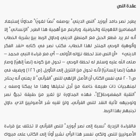
عقدة النص
يطرح نصر حامد أبوزيد "النص الديني" بوصفه "نصًا لغويًا" محاولًا إستبعاد
المضامين اللاهويتة والخرافية. وبالرغم من أهمية هذا الطرح "الإنساني" إلا
أنه لم يرد قطع الحبل مع المنطق الديني وحاول الربط بين بشرية الخطاب
وألوهية الوحي المنتج لهذا الخطاب، فكتب نصر في كتابه «نقد الفكر
الديني» «أن النص منذ لحظة نزوله الأولى – أي مع قراءة النبي محمد –
صلى الله عليه وسلم له لحظة الوحي – تحول من كونه (نصاً إلهيًا) وصار
فهمًا (نصا إنسانيًا) لأنه تحول من التنزيل إلى التأويل. (ص 126) ويضيف في
ص 206 في نفس الكتاب أن الأصل الإلهي للنص "القرآني" لا يعني أنه يحتاج
لمنهجيات ذات طبيعة خاصة من أجل تحليلها وهذا ما يمكنا وصفه بـ
"التقية المفضوحة
[2]
"، فهذه المداورة لن تغير من حقيقة تجرؤ نصر
وتوجيهه لآلية النقد للنص القرآني، ولن تقيه شر الأصوليين الذي حاول
تجنبهم بهذا الربط.
فالقراءة الزيدية "نسبة إلى نصر أبوزيد" للنص القرآني لا تختلف عن قراءة
الأصوليين للنص. ولكي نفسر هذا الرأي نشير أولًا إلى الكاتب على مبروك