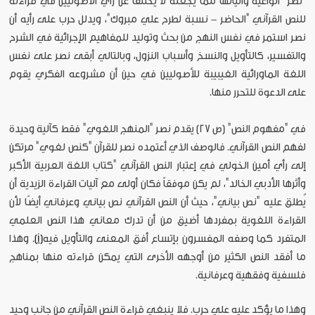
"نصر" الواعية وآلياتها مما يجعله لا يختلف عن رأي الأصوليين في قراءته
للنص القرآني "الحاضر - نسبة لطرح علي مبروك"، ويدلل حرب على رأيه أن
نصر استمر في نفس النهج من بحث وتوليد للمفاهيم الإجرائية في الشرح
والتفسير، كالتأويل والنسخ وأسباب النزول، وبالتالي أبقى نصر على نفس
اللغة الماورائية الغيبيبة للأصوليين في حين أن مشروعه الفكري يقوم
على الدعوة للتحرر منها.
في "مفهوم النص" (ص 27) يقدم نصر "المنهج اللغوي" فقط كآلية وحيدة
لفهم النص القرآني. فالوصف الذي أعتمده نصر للقرآن "كنص لغوي" مرتكن
إلى رأي أمين الخولي في إعتبار النص القرآني "كتاب اللغة العربية الأكبر
وأثرها الأدبي الخالد"، لم يكن موفقاً فكان أولى مع آليات القراءة الزيدية أن
يُطلق عليه "نص بياني"، حيث أن النص القرآني نص بياني وعرفاني أيضًا لأن
القراءة اللغوية بمفردها أضيق من أن تدرك معاني هذا النص العلمي
المتفرد كما وصفه المفسرون بإتساع أفق المعنى والتأويل فيه
[i]
. وهذا
ما أفقد النص الكثير من أوجهه الأخرى التي يمكن قراءته منها بمناهج
فلسفية وفقهية وعرفانية.
وهذا ما يؤكد عليه علي حرب. فلا ينبغي قراءة النص القرآني من جانب وحيد