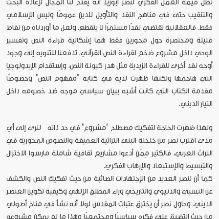
تظل قيمة العمل الفكري لنصر أبوزيد أنه يفتح لنا المجال لإعادة البحث
والتنقيب حتى في مناهج النقد والتأويل للدين عمومًا وليس الإسلامي
فقط. فالعقلانية تقتضي نقدًا مستمرًا لا ينقطع. ولعل ما أوردناه من نقاط
قليلة ومختصرة حول محورين فقط هما إشكالية قراءة النص وتفسير
الوحي داخل مشروع ضخم لقراءة النص القرآني، تدفعنا للتنويه إلى وجود
أوجه نقد أخرى للقراءة الزيدية مثل هدر كيونة النص، وإستقدام الإيدولوجيا
التي هاجمها ولكنها ظهرت لديه في كتابه "مفهوم النص" وخصوصًا
مقدمة الكتاب التي كانت أشبه ببيان سياسي موجه ضد خصومه داخل
التيار الديني.
ولهذا ظهرت الحاجة لتفكيك مصطلح "مشروع" في حد ذاته لنرى إلى أي
مدى اقترب نصر من خلخلة البنى التراثية العميقة والنصوص المحورية في
التراث العربي، فالكثير مِمَن أدعوا مشاريع ثقافية شاملة مارسوا الاختزال
والتبسيط والإستبعاد والإرهاب الفكري.
كما أن لنصر العديد من الإجتهادات الصائبة من حيث تفكيك النص والكشف
عن النسبي والدنيوي والتاريخي وراء المطلق الإلهي وكيفية تكوين العنصر
الديني. وحاول نصر أن يخترق عتبات المقدس لولا أنه نشأ في مناخ أصولي
من حيث التضيق على فكره سياسيًا ومجتمعيًا وهذا ما لم يمكن مشروعه