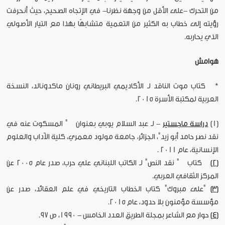
من التحرك -على الأقل من وجهة نظرنا- في الإتجاه الصحيح، حيث أنحرفت
رؤيته إلى خطاب به الكثير من التعمية متشابهًا بهذا مع التيار الأصولي
الذي يحاربه.
هوامش
* كتاب موت الناقد لـ الأكاديمي البريطاني رونان ماكدونالد، النسخة
العربية لمكتبة الأسرة 2015.
[1]
دراسة ماجستير
- لـ عبد السلام يوبي بعنوان " المسكوت عنه في
نقد نصر حامد أبو زيد"، الجزائر، جامعة مولود معمري، كلية الآداب والعلوم
الإنسانية، عام 2011 .
[2]
كتاب " نقد النص" لـ الكاتب اللبناني علي حرب، صدر عام 2005 عن
المركز الثقافي العربي.
[3]
"على مبروك" كتاب الخطاب التاريخي في علم العقائد، صدر عن
مؤسسة مؤمنون بلا حدود، عام 2015.
[4]
حوار مع الشاعر بمجلة الطريق العدد الخامس - 1990، ص 97.