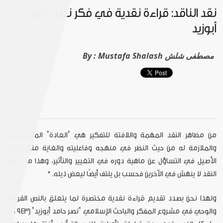
نقد الناقد: قراءة نقدية في فكر نصر حامد
أبوزيد
Mustafa Shalash مصطفى شلش
By :
من مظاهر النقد المهمة واللافتة للتفكير هي "العادة" المستحكمة
والملازمة له من حيث النظر في منهجه وفاعليته والغاية منه ودوره
الأصيل في التساؤل عن ماهية دوره في التغيير والتأثير، وهذا ما يجعل
النقد لا ينهش في الآخرين فحسب بل يلتف أيضًا ليعض ذيله. *
ولهذا نحن بصدد تقديم قراءة نقدية مختصرة لما يتعلق بالنص القرآني
والوحي في مشروع المفكر والباحث الإسلامي "نصر حامد أبوزيد" (1943 -