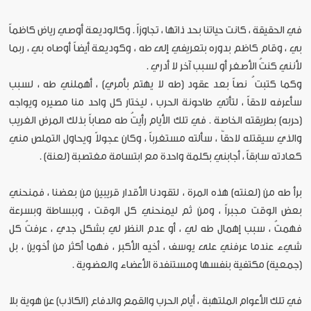
في الحقيقة ، كانت حياتنا بحد ذاتها ، تجاوزاً . وكالوديعة أوصي رياض كاظماً
بي ، وقام كاظم بدوره بتعريفي إلى طه ، وكوديعة أيضاً أوصاه بي ، ربما
لأنني كنتُ الأصغر أو لسبب آخر لا أدري .
وكما كتبت ُ نصاً بعد عقود (طه لا يهتم بأمري) ، أهملني طه ، لسبب
سأعرفه لاحقاً ، لتأتي طاحونة الحرب ، ليختار كل واحد منا مصيره ويواجه
(حربه) بطريقته الخاصة . في تلك الأيام رأيتُ طه مصاباً بذلك المرض الغريب
والذي سيقتله لاحقاٌ ، سألته مستغرباً ، وكان عجولاً ويحاول التملص مني
كعادته سابقاً ، أجابني بكلمة واحدة مع ابتسامة مغتصبة (لعنة) .
برأ طه من (لعنته) هذه المرة ، لتقودنا الأقدار قريبين من بعضنا ، فمنحني
بعض الوقت مجبراً ، ومن ثم ليمنحني كل الوقت ، وببساطة وبسرعة
فهمتُ ، سبب إهمال طه لي ، أو عدم النظر لي بشكل جدي ، عرفتُ كل
شيء عندما عرفني على يوسف ، أخيه الأكبر ، فهما أكثر من أخوين ، بل
(جمعية) مكتفية بنفسها ومستنفدة الأعضاء والعضوية .
في تلك الأعوام الملتهبة ، أيام الحرب والقمع والدفاع (الكاذب) عن هوية بلا