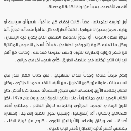
أقصى الأقصى ، بعيداً عن نواة الكذبة المحصنة .
أول توليفة اعتمدتها ، غضاً ، كانت إخضاع كل ما أقرأ ، شعراً أو سياسة أو
رواية ، ضمن بعدين لا غيرهما ، فكنتُ أنظر إلى كل ما أقرأ على أنه تجاوزٌ ، أما
تجاوزٌ لفكرة الموت ، أو تجاوزٌ للموقع الطبقي الذي يكون فيه الإنسان ،
وبكل ما تعنيه كلمة (الموقع الطبقي) ، فبدأتُ أسجل النصوص المتناثرة
من شعر ورواية ونظريات للثورة وحتى نصوصاً مقدسة ، وكانت من أهم
البدايات التي تركتها في منتصف الطريق ، كأي شيء آخر في حياتي .
وكم فرحتُ عندما وجدتُ صدى لمنهجي ، في كتاب مهم صدر في
السبعينات ، عنوانه (ويكون التجاوز) ، من تأليف الناقد محمد الجزائري ، وكان
الكتاب بغلافه الأزرق وصفحاته التي تتجاوز الستمائة صفحة كما أتذكر ، كان
الكتاب الوحيد الذي حملته زاداً ، عند رحلتي الثورية إلى بيروت عام 1975 ، لكن
اللون الرمادي لمحمد الجزائري وانتماءه لدوائر النظام ، جعلتني أفقد
اهتمامي بالكتاب ، أما (نظريتي) ، وبسبب تحول اللعبة إلى جد ، وخسارة
أصدقاء لي ورفاق وتصاعد (الأدرنالين) الثوري ، كنوع من غريزة البقاء ،
جعلتني أكسر ثنائية (التجاوز) لأفتح الباب للحياة .