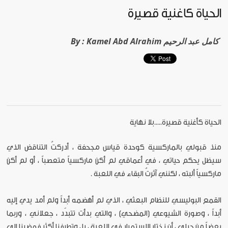
الحياة كأغنية قصيرة
Kamel Abd Alrahim كامل عبد الرحيم
By :
الحياة كأغنية قصيرة.....بلا نهاية
منذ قبولي بالماركسية كوحدة قياس مجحفة ، أدركتُ التناقض الذي
سيظل يحكم حياتي ، في أعماقي لم أكن ماركسياً متعصباً ، أو لم أكن
ماركسياً ألبته ، لكنني آثرتُ البقاء في اللعبة .
القمع البوليسي للنظام البعثي ، الذي لم أهضمه أبداً ولم أمد يدي إليه
أبداً ، وصورة الشيوعي (المضحي) ، والتي بدأت تتبدّد ، جعلاني ، وربما
بعضاً من جيلي ، أن نختار الاستمرار في اللعبة ، بل وتطرفنا أكثر فمضينا إلى