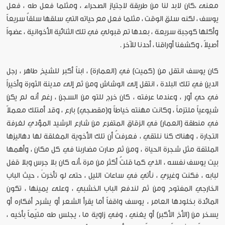
معنى ،كان لابد لنا من طريقة لاجتياز الصحراء ، ومثلما فعل طه ، فعل
يوسف ، لكنه سلق الوقت ، مثلما فعل مع حياته التي سلقها سلقاُ سريعاً
وأكلها كوجبة سريعة ، بعدها تم قبولي في تلك الثنائية الأخوانية ، عضواً
أصيلاً ، وكشفنا أوراقنا ، أحدنا للآخر .
كان يوسف انتقل من (كميت) في (العمارة) ، ابناً أكبر للشيخ طاهر ، رجل
الدين في تلك البلدة ، انتقل إلى الوشاش ومن ثم إلى مدينة الثورة وأخيراً
في حي أور ، وعندما عرفته ، كان خرج للتو من السجن ، رغم أنه لم يكن
شيوعياً ملتزماً ، وكانت مهنته خياطاً و(مقصجي) بارع ، وقد أمتلك معملاً
في منطقة (العمار) في الزقاق المتفرع من شارع الرشيد المؤدي لغرفة
التجارة ، وهناك كنا نلتقي ، فعرفتُ أن تلك الأخوية المغلقة لها دهاليزها
الملتفة مثل شجرة الحياة ، ومن ثم صارت مضاربنا في كل مكان ، وأهمها
بيت يوسف نفسه ، الذي كما قلتُ أكثر من مرة ،أنه كان بلا جرس وبلا قفل
لبابه ، فكنت وغيري ، نأتي في ساعات الليل ، حتى لو تأخرتْ ، حيث الباب
الخارجي المفتوح ومن ثم لندفع الباب الخشبي ، وعلى يمينها ، تكون
المائدة بخلودها العامر ، يوسف واقفاً أما يقرأ الشعر أو يشرح أفكاره أو
يسخر من (الأخ الأكبر) أو يغني ، وفي زاوية ما ، يجلس طه متيّماً بأخيه ،