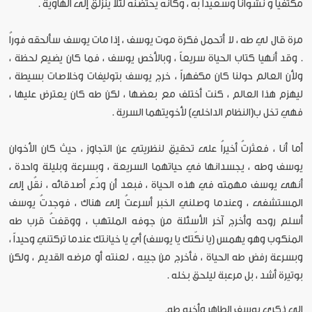
مكتفياً و نشواناً وسعيداً به ، وكأنه يحتضنه لئلا ينزلق إلى الهاوية .
مرة قال لي طه ، لا أتحمل فكرة موت يوسف ، إذا مات يوسف سألحقه فوراُ
. وقد أنهيا كتاب الحياة سريعاً ، وبالأخص يوسف ، فما كان يضيع لحظة ،
ولأن العالم حولنا كان مكفهراً ، خرج يوسف بتوليفات وخلاصات بسيطة ،
ليهزم هذا العالم ، كنت أختلف مع بعضها ، لكن طه كان يعترض عليها ،
فهي تخل ب(النظام الداخلي) لأخويتهما السرية .
أما أنا ، فعثرتُ أخيراُ على تحقيق لنظريتي عن التجاوز ، حيث كان الأخوان
يوسف وطه ، يجسدانها في حياتهما السريعة ، وبسرعة وبليلة واحدة ،
أنهى يوسف مهمته في هذه الحياة ، فبعد أن ودّع أصدقائه ، نقُل إلى
المستشفى ، وعندما وصلني الخبر أسرعتُ إلى هناك ، فوجدتُ يوسف
أسلم روحه وأخرج آخر الأسئلة من جوفه الملتهب ، ووقفتُ قرب طه
المنكوب وهو يهمس (يا نكّتك يا يوسف) أي يا خيانتك عندما تركتني وحيداً ،
وبسرعة رفض طه الحياة ، فأخرج من جيبه ، لعنته أو مرضه القديم ، ولكن
بوتيرة أشد ، بل مرعبة ليلحق بخله .
إلى ذكرى يوسف الطاهر وأخيه طه.