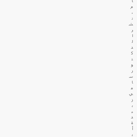
ا
م
،
ن
ش
ر
ا
ل
د
ك
ت
و
ر
س
ا
م
ي
ز
ب
ي
د
ة
أ
ب