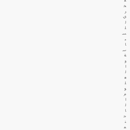
خ
ر
ي
ل
ل
س
ي
ا
س
ة
و
ا
ل
ع
ل
و
م
ا
ل
ا
ج
ت
م