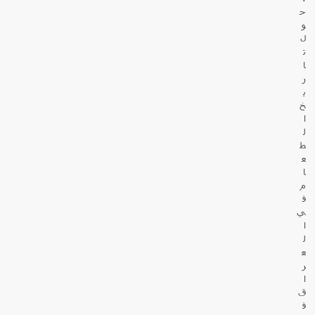
ح
و
ل
ت
ا
ر
ي
خ
ا
ل
ط
ع
ا
م
ف
ي
ا
ل
ع
ر
ا
ق
ف