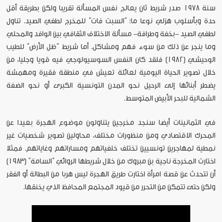
سنة 1978 صدر شريط ثان يعالج نفس المسألة تقريبا ولكن بطريقة أقل
حدة وبأسلوب هزلي نوعا ما: “السبت فات” للمخرج لطفي الصيد. تناول
لطفي الصيد -بخفة وطرافة- مسألة الاختلاف الثقافي بين الوافد والمحلي
وما ينجر عن ذلك من سوء فهم ومشاكل. أما شريط “ظل الأرض” للطيب
الوحيشي (1982) فلقد كان النفس السوسيولوجي فيه قويا وجليا، من
خلال تصوير الحياة اليومية لعائلة تعيش في منطقة فقيرة ومهمشة
يضطر أبنائها إلى الرحيل نحو المدن التونسية الكبرى أو نحو الضفة
الشمالية للبحر الأبيض المتوسط.
في الثمانينات أيضا سنجد مخرجين يتناولون موضوع الهجرة بعيدا عن
المحرك الاقتصادي ومن منظورات مختلف، محاولين تصوير شخصيات غير
نمطية لمهاجرين تونسيين تختلف خلفياتهم ومساراتهم وغاياتهم. فمثلا
اختارت المخرجة ناجية بن مبروك من خلال شريطها الروائي “السامة” (1983)
أن تتحدث عن قصة امرأة اختارت طريق الهجرة ليس هربا من البطالة أو الفقر
ولكن حتى تتمكن من التحرر من قيود المجتمع المحافظ الذي يخنقها.