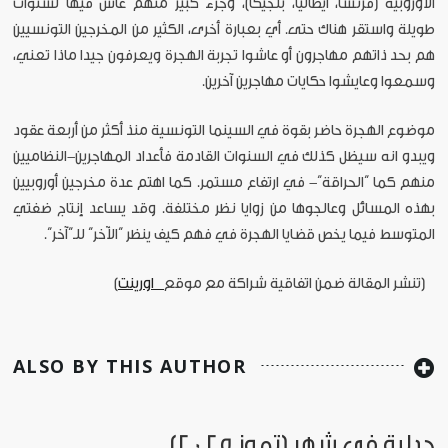
الأوروبية (فرنسا، ايطاليا، بلجيكا)، وجزء كبير منهم عاش فيها لسنوات
طويلة واستقر هناك حتى. أي بعبارة أخرى، الكثير من المخرجين التونسيين
هم بحد ذاتهم مهاجرون أو عاشوا تجربة الهجرة ويعرفون جيدا ماذا تعني،
وسمعوا وعايشوا حكايات مهاجرين آخرين.
موضوع الهجرة حاضر بقوة في السينما التونسية منذ أكثر من أربعة عقود
ويبدو انه سيظل كذلك في السنوات القادمة فأعداد المهاجرين-النظاميين
منهم كما “الحراقة”- في ارتفاع مستمر. كما اهتم عدة مخرجين أوروبيين
بهذه المسائل وعالجوها من زوايا نظر مختلفة. وقد يساعد إنتاج ضفتي
المتوسط فيما يخص قضايا الهجرة في فهم كيف ينظر “الآخر” للـ“آخر”.
[تنشر المقالة ضمن اتفاقية شراكة مع موقع
اورينت
]
ALSO BY THIS AUTHOR
جدلية في شهر (تموز 2025)