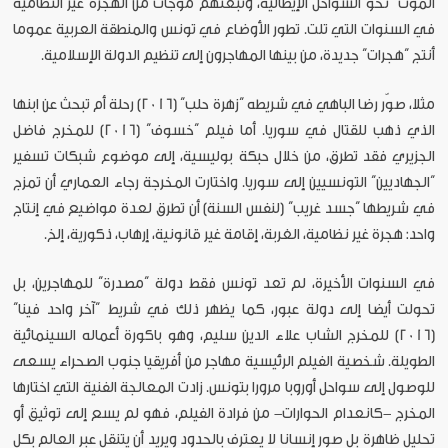
الموت” نحو السواحل الإيطالية، وتبعتهم موجات من الهجرة غير النظامية
في السنوات التي تلت. تطور الأوضاع في تونس والمنطقة العربية عموما
أنتج “هجرات” جديدة، من بينها المهاجرون إلى تنظيم الدولة الإسلامية.
مثلا، صوّر رضا الباهي في شريطه “زهرة حلب” (2016) رحلة أم تبحث عن ابنها
الذي ذهب للقتال في سوريا. أما فيلم “خسوف” (2016) للمخرج فاضل
الجزيري فقد تطرق، من خلال حبكة بوليسية، إلى موضوع شبكات تسفير
“الجهاديين” التونسيين إلى سوريا. واختارت المخرجة رجاء العماري أن تمزج
في شريطها “جسد غريب” (لنفس السنة) أن تطرق لعدة مواضيع في إنتاج
واحد: هجرة غير نظامية، الغربة، إقامة غير قانونية، إرهاب، ذكورية، إلخ.
في السنوات الأخيرة، لم تعد تونس فقط دولة “مصدرة” للمهاجرين، بل
تحولت أيضا إلى دولة عبور، كما يظهر ذلك في شريط “آخر واحد فينا”
(2016) للمخرج الشاب علاء الدين سليم، وهو باكورة أعماله السينمائية
الطويلة. شخصية الفيلم الرئيسية مهاجر من أفريقيا جنوب الصحراء يسعى
للوصول إلى سواحل أوروبا مرورا بتونس. زادت المعالجة الفنية التي اختارها
المخرج -كانعدام الحوارات- من فرادة الفيلم، فهو لم يسع إلى توثيق أو
تحليل ظاهرة بل صور إنسانا لا يعترف بالحدود ويريد أن يتنقل عبر العالم بكل