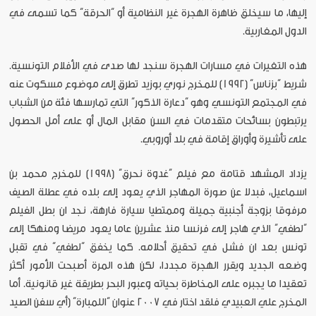
إليها، ما سيخلق ظاهرة الهجرة غير النظامية أو “الحرقة” كما تسمى في
الدول المغاربية.
هذه التغيرات في مسارات الهجرة سنجد لها صدى في الأفلام التونسية.
شريط “بزناس” (1992) للمخرج نوري بوزيد تطرق إلى موضوع مسكوت عنه
في المجتمع التونسي وهو “دعارة الذكور” التي تمارسها فئة من الشباب
يرتبطون بسائحات متقدمات في السن مقابل المال أو على أمل الحصول
على تأشيرة وأوراق إقامة في بلد أوروبي.
يزداد المشهد قتامة مع فيلم “غدوة نحرق” (1998) للمخرج محمد بن
اسماعيل، فبدلا عن صورة المهاجر الذي يعود إلى بلده في عطلة الصيف
مرفوقا بزوجة أجنبية جميلة وممتطيا سيارة فارهة، نجد ان بطل الفيلم
“لطفي” الذي هاجر إلى فرنسا منذ عشرين عاما يعود مريضا ومنهكا إلى
تونس بعد ان فشل في تحقيق أحلامه. كما يخفق “لطفي” في تقبل
وضعه الجديد ويقرر الهجرة مجددا، لكن هذه المرة أصبحت الأمور أكثر
تعقيدا ما يجبره على المخاطرة بحياته وعبور البحر بطريقة غير قانونية. أما
المخرج علي العبيدي فلقد اختار في 2007 عنوان “اللمبارة” (أي سفن الصيد