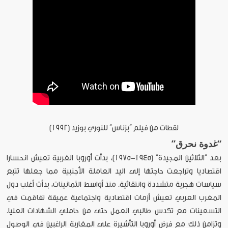
لقطات من فيلم “بزناس” للنوري بوزيد (1992)
“غدوة نحرق”
بعد “الثلاثين المجيدة” (1945-1975)، بدأت أوروبا الغربية تعيش انحسارا
اقتصاديا وتراجعت حاجتها إلى اليد العاملة الأجنبية مما جعلها تتبع
سياسات هجرية متشددة وانتقائية. منذ أواسط الثمانينات، بدأت أغلب دول
المغرب العربي تعيش أزمات اقتصادية واجتماعية عميقة تفاقمت في
التسعينات مع تكدس طالبي العمل حتى من حاملي الشهادات العليا.
وتزامن ذلك مع فرض أوروبا التأشيرة على المغاربة الراغبين في الوصول