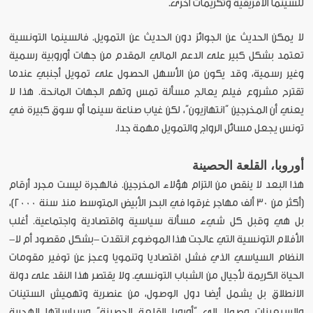
للسينما الأفريقية وتكريمات أخرى.
لا يمكن الحديث عن الجوائز دون الحديث عن التمويل. فالسينما التونسية
تعتمد بشكل كبير على الدعم المالي المقدم من جهات أوروبية رسمية
وغير رسمية، وقد يكون من الأسهل الحصول على تمويل أجنبي عندما
تقترح مشروع فيلم يعالج مسألة تمس وتهم الجهات المانحة. هذا لا
يعني أن المخرجين “انتهازيون”، لكن غياب صناعة سينما أو سوق كبيرة في
تونس يجعل مسائل الرواج والتمويل مهمة جدا.
أوروبا، القلعة الحصينة
هذا البعد لا ينقص من التزام هؤلاء المخرجين. فالهجرة ليست مجرد أرقام
(أكثر من 30 ألف مهاجر غرقوا في البحر الأبيض المتوسط منذ سنة 2000)،
بل هي وقبل كل شيء مسألة سياسية واقتصادية واجتماعية. أغلب
الأفلام التونسية التي عالجت هذا الموضوع انتقدت -بشكل مقصود أم لا-
النظام السياسي الذي فشل اقتصاديا وتنمويا وعجز عن توفير مقومات
الحياة الكريمة لأجيال من الشباب التونسي. ولا يقتصر هذا النقد على دولة
الانطلاق بل يشمل أيضا دول الوصول، من عنصرية وتهميش الستينات
والسبعينات وصولا إلى “أوروبا القلعة الحصينة” وسياساتها الهجرية