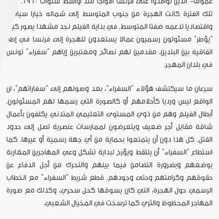
عموما- الذين توافدوا على فرنسا أفواجا منذ أواسط سنوات 1960. خلال
تلك الفترة كانت الهجرة من جنوب المتوسط إلى شماله خيارا سياسيا
واقتصاديا تدعمه ضفتا المتوسط. في بداية الفيلم نجد مشهدا يصور كيف
“يؤطر” مسئولون رسميون عمالا يستعدون للهجرة إلى فرنسا في إطار
اتفاقية بين البلدين، مقدمين لهم نصائح ومعتبرين إياهم “سفراء” تونس
في بلدان المهجر.
سرعان ما سيكتشف هؤلاء “السفراء”، بعد وصولهم إلى “سفاراتهم”، ان
الواقع ليس ورديا كأحلامهم أو كالصورة التي رسمها لهم المسئولون.
أبطال الفيلم وهم من ذوي المستوى التعليمي المتدني يكلفون بأعمال
شاقة مقابل أجر ضعيف ويتعرضون لممارسات عنصرية تصل إلى حدود
القتل. كل هذا دون أن يتمتعوا بحماية من أي جهة رسمية أو غيرها. كما
استطاع “السفراء” أن يلتقط ويؤرخ لبداية تشكل وعي المهاجرين المغاربة
بوضعهم وبضرورة التضامن فيما بينهم والتحرك من أجل الدفاع عن
حقوقهم وكرامتهم وحتى وجودهم. قطع شريط “السفراء” مع الخطاب
الرسمي حول الهجرة، التي كان يسوقها كحل سحري، وكذلك مع صورة
المهاجر المحظوظ والثري كما ترسخت في المخيال الشعبي.