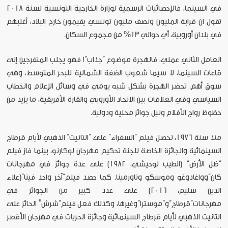
في السينما، فالإحصائيات الرسمية لوزارة الخارجية التونسية لسنة 2018
تقول ان قرابة المليون ونصف مليون تونسي يقيمون خارج البلاد، أغلبهم
في بلدان أوروبية، أي حوالي 13% من مجموع السكان.
العامل الثاني عملي، فالهجرة موضوع “جذاب”! فهو يجلب المتفرجين إلى
قاعات السينما، لا سيما شعوب الضفة الشمالية للبحر المتوسط، وهي
سوق أهم. تحضر الهجرة بشكل شبه يومي في وسائل الإعلام والخطاب
السياسي وفي العلاقات بين الاتحاد الأوروبي والقارة الأفريقية، ما يزيد من
حظوظ رواج الأفلام ونيل جوائز محلية ودولية.
منذ سنة 1976، تحصل فيلم “السفراء” على “التانيت” الذهبي لأيام قرطاج
السينمائية والجائزة الخاصة للجنة تحكيم مهرجان لوكارنو، بينما فاز فيلم
“ظل الأرض” (الطيب لوحيشي، 1982) على عدة جوائز في مهرجانات
كان“وواغادوغو وموسكو وتاورمينا. كما حصد فيلم”آخر واحد فينا“(علاء
الدين سليم، 2016) على عدد كبير من الجوائز في
مهرجانات”قرطاج“و”موسترا“وغيرها، وكذلك فعل فيلم”شرش" الحائز على
التانيت الذهبي لأيام قرطاج السينمائية وجائزة الحريات في مهرجان الأقصر