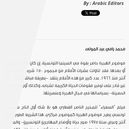
By :
Arabic Editors
محمد رامي عبد المولى
موضوع الهجرة حاضر بقوة في السينما التونسية، إن كان ذلك قبل الثورة
أو بعدها. فقد تناولت عشرات الأفلام من مجموع 150 شريط روائي طويل
أنتج منذ 1966. عدد كبير من هذه الأفلام ينتقد -بطريقة مباشرة أم لا- بلدا
غير قادر على توفير مقومات الحياة الكريمة لشبابه، وكذلك أوروبا -القلعة
الحصينة- بسياساتها في مجال الهجرة وعنصريتها.
فيلم “السفراء” للمخرج الناصر القطاري هو بلا شك أول انتاج سينمائي
تونسي يطرح موضوع الهجرة كموضوع مركزي. هذا الشريط الطويل الذي
أنتج وعرض سنة 1975 صور حياة وأوضاع المهاجرين التونسيين- والمغاربة