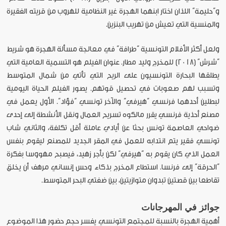
و“حليمة” اللذان اختار ابنهما الهجرة غير النظامية للهروب من قريته الفقيرة
والمنسية التي تعيش من تهريب البنزين.
ولعل أكثر الأفلام التونسية “طرافة” في معالجة مسألة الهجرة هو شريط
“شرش” (2018) للمخرج وليد مطار. عنوان الفيلم هو التسمية العامية التي
يطلقها البحارة التونسيون على الريح التي تأتي من شمال المتوسط
وتسبب لهم صعوبات في تحصيل قوتهم. يصور الفيلم الحياة اليومية
لبطلين أحدهما فرنسي “هيرفي” والآخر تونسي “فؤاد”. الأول يعمل في
مصنع أحذية فرنسي يقرر مالكوه تسريح العمال ونقل الأنشطة إلى إحدى
ضواحي العاصمة تونس بحثا عن أيادي عاملة أقل تكلفة، والثاني شاب
تونسي فقير يتم انتدابه للعمل في المقر الجديد للمصنع ليقوم بنفس
العمل الذي كان يقوم به “هيرفي” لكن بأجر زهيد، فيصبح مهووسا بفكرة
“الحرقة” إلى فرنسا. استطاع المخرج بذكاء وحس إنساني مرهف أن يخلق
تقاطعا بين قصتين تبدوان متوازيتين، بين ضفتي البحر المتوسط.
جوائز في المهرجانات
أهمية الهجرة بالنسبة للمجتمع التونسي يفسر حجم حضور هذا الموضوع