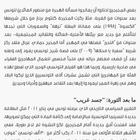
بعض المخرجين اختاروا أن يعالجوا مسألة الهجرة من منظور العائدين لتونس
بعد سنوات من الغربة. مثلا ركزت المخرجة كلثوم برناز من خلال شريطها
“الكسوة” (1998) على معاناة البطلة “نزهة” والصعوبات التي تجدها
للتأقلم من جديد مع بيئتها الأصلية-العائلة والتقاليد المجتمعية- بعد
سنوات من “التحرر” قضتها في المهجر. أما المخرج حمادي غربال فلقد ركز
شريط “سفرة يا محلاها” (2009) على قصة شيخ تونسي يعود إلى وطنه
بعد أن قضى معظم حياته في ملجأ مخصص للعمال المهاجرين الفقراء
في ضاحية باريسية. وربما هذا هو الفيلم التونسي الوحيد الذي تفطن لهذه
الفئة من المهاجرين التي تشمل عشرات آلاف التونسيين الذين تركوا البلاد
وهم في زهرة العمر ليعودوا إليها بعد التقاعد مرهقين وأحيانا وحيدين.
ما بعد الثورة: “جسد غريب”
التغيير السياسي التاريخي الذي عرفته تونس في يناير 2011 مثل انطلاقة
جديدة للسينما التونسية فبالإضافة إلى كثافة المادة التي يمكن تصويرها،
فقد انفتحت أفق جديدة أمام المخرجين. لكن النشوة لم تدم طويلا، ففي
الأشهر الثلاثة الأولى من سنة 2011، ركب أكثر من 30 ألف تونسي “قوارب