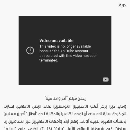
حرية.
إعلان فيلم “آخر واحد فينا”
وفي حين يركز أغلب المخرجين التونسيين على البطل المهاجر، اختارت
المخرجة سارة العبيدي أن توجه الكاميرا والحكاية نحو “أبطال” آخرين معنيين
بمسألة الهجرة بدرجة أولى، وهم آباء وأمهات المهاجرين غير النظاميين. إذ
سلطت في شريطها الروائي الأول “بنزين” (2018) الضوء على “سالم”