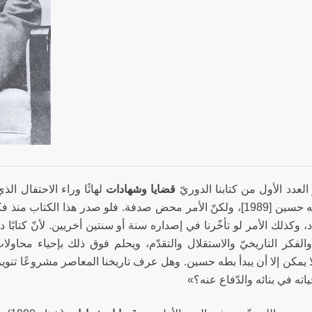
العدد الأول من كتابنا الدوريّ
قضايا وشهادات
لهاثًا وراء الاحتفال ا
لميلاد طه حسين [1989]، ولكنّ الأمر محض صدفة. فلو صدر هذا الك
، وكذلك الأمر لو تأخّرنا في إصداره سنة أو سنتين أخريين. لأنّ كتابًا د
والفكر التاريخيّ والاستقلال والتقدّم، ويحلم فوق ذلك بإحياء محاولا
ا يمكن إلا أن يبدأ بطه حسين. وهل عرف تاريخنا المعاصر مشروعًا تنوير
ته في بنائه والدّفاع عنه؟»