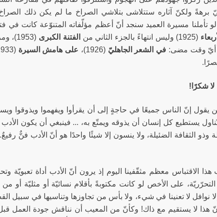
ّ برهةً ولكنّ آثاره ستتلاشى بتلاشي الصراخ ما لم يكن ذلك الصرا
لو تأملنا مسيرة العميد سنجد أنّ أعظم مؤلّفاته المتنوّعة كانت في فت
بعاء
(1925) وليس انتهاءً بالجزء الثاني من
الفتنة الكبرى
(1953)
 أيّ وقت مضى:
في الشعر الجاهليّ
(1926)،
على هامش السيرة
(1933-1943)،
صرًا.
لا شكرًا!
يقول إنّ الناس جميعًا في حاجةٍ إلى أن يقرأوا ويفهموا ويذوقوا ويست
ناول يستطيع كل إنسان أن يذوقه ويمتّع به، ... فينبغي أن يكون الأدب شع
وذو الثقافة الضئيلة، ولا ينسون إلا شيئًا واحدًا هو أنّ الأدب فنٌّ رفيعٌ. 
ذا الاقتباس معظم مثقّفينا اليوم إذ يرون أنّ الأدب أداة تعبويّة وتحريض
 التحرّريّة، على الأخص لو كانت مكتوبةً بأقلام نسائيّة أو مثليّة أو من
ا نوافل لا تعنينا في شيء، ولا بأس من تجاوزها وتناسيها في سبيل ا
نّ هذا لا يستقيم مع ذاك! وكأنّ من المعيب أن نناقش جودة العمل قبل 