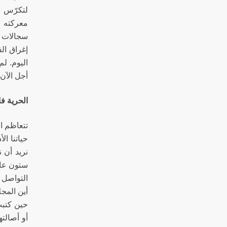
لتكرّس ن
معركته م
سجالات ال
إغراق الف
اليوم. لم
أجل الآن 
الحرية فا
تتعاظم ا
حياتنا ال
نريد أن 
ستون عامً
التواصل حي
أين المجل