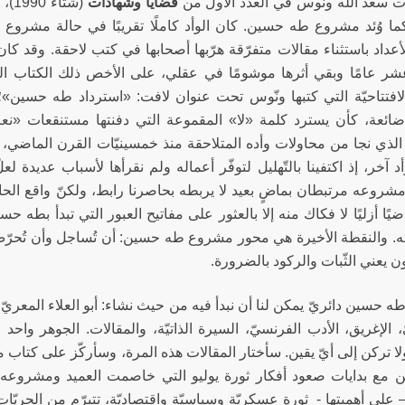
ت سعد الله ونّوس في العدد الأول من
قضايا وشهادات
(شت
 كما وُئد مشروع طه حسين. كان الوأد كاملًا تقريبًا في حالة مشروع
أعداد باستثناء مقالات متفرّقة هرّبها أصحابها في كتب لاحقة. وقد 
 عامًا وبقي أثرها موشومًا في عقلي، على الأخص ذلك الكتاب ال
الافتتاحيّة التي كتبها ونّوس تحت عنوان لافت: «استرداد طه حسين»؛
ضائعة، كأن يسترد كلمة «لا» المقموعة التي دفنتها مستنقعات 
 الذي نجا من محاولات وأده المتلاحقة منذ خمسينيّات القرن الماضي، إل
د آخر، إذ اكتفينا بالتّهليل لتوفّر أعماله ولم نقرأها لأسباب عديدة لعلّ 
وعه مرتبطان بماضٍ بعيد لا يربطه بحاصرنا رابط، ولكنّ واقع الحال يُ
ًا أزليًا لا فكاك منه إلا بالعثور على مفاتيح العبور التي تبدأ بطه حس
. والنقطة الأخيرة هي محور مشروع طه حسين: أن تُساجل وأن تُحرّض وأن
ون يعني الثّبات والركود بالضرورة.
حسين دائريّ يمكن لنا أن نبدأ فيه من حيث نشاء: أبو العلاء المعريّ، ال
، الإغريق، الأدب الفرنسيّ، السيرة الذاتيّة، والمقالات. الجوهر واحد و
ا تركن إلى أيّ يقين. سأختار المقالات هذه المرة، وسأركّز على كتاب من
امن مع بدايات صعود أفكار ثورة يوليو التي خاصمت العميد ومشروعه ا
 على أهميتها - ثورة عسكريّة وسياسيّة واقتصاديّة، تتبرّم من الحريّا