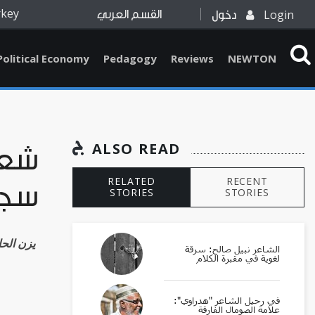
rkey
Login
دخول
القسم العربي
Political Economy
Pedagogy
Reviews
NEWTON
ALSO READ
شعبو
RELATED
RECENT
سجا
STORIES
STORIES
Yazan el-Haj يزن ا
الشاعر نبيل صالح: سرقة
لغوية في مقبرة الكلام
في رحيل الشاعر "هدراوي":
علامة الصومال الفارقة