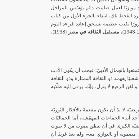
خ موازيًا لعمل صامت دائم يؤسّس للمراحل
رة القحط تلك، ابتداء بالجزء الأول من كتاب
، ومرورًا بكتب عظيمة تستحق إعادة قراءة اليوم
مستقبل الثقافة في مصر
(1938)،
متعوا بالجمال الأدبيّ، فيجب أن يكون الأدب
بيًا يفهمه ذو الثقافة الممتازة وذو الثقافة
والفن الرفيع لا ينزل، وإنّما يرقى إليه طلّابه
يّة لا بدّ أن تكون مفعمةً بالأفكار الثوريّة
 أحد أبناء الجماعات المهمّشة، أما الجماليّات
لقضيّة الكبرى في أن ننطق بصوت من لا صوت
مضمونه أو بالتوازي معه، ولم يعد غريبًا أن