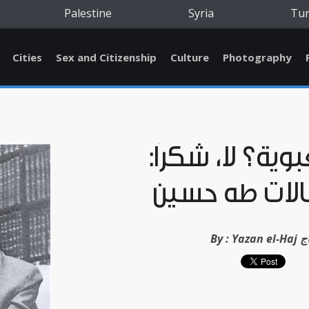
Palestine
Syria
Tu
Cities
Sex and Citizenship
Culture
Photography
يّة؟ لا، شكرًا:
لات طه حسين
لحاج
By :