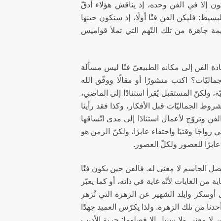
كون إلا في الفن وحده، إذ يناقش هؤلاء أدقّ
بسيط: فليكن الفن فنًا أولًا، إذ سنكون حينها
 تهمة جاهزة من تلك التّهم التي تملأ قواميس
ادة الفن إلى مكانه الطبيعيّ فنًا ليس مسألة
ماليّات؟ اكتب منشورًا أو مقالًا ووفّق الله
ة، ولكنّ المستقبل يُقرأ استنادًا إلى الماضي،
روط الجماليّات قبل الأفكار، وكذا فقد رأينا
ن وتروّج لأعمال استنادًا إلى مدى اتّساقها
جًا وقتيًا واحتفاء عابرًا، ولكنّ الزمن هو
عابرًا للعصور ولكلّ العصور.
صل الحاسم لا معنى له. فالفن حين يكون فنًا
 من الغايات لأنّه غاية في ذاته، أو كما يعبّر
ل أوسكر وايلد الشهير عن الزهرة التي تُزهر
دنا من تلك الزهرة. ولذا يكرّس العميد جهدًا
ن لا معنى ولا سبيل إلا فصلهما: حرية الأديب