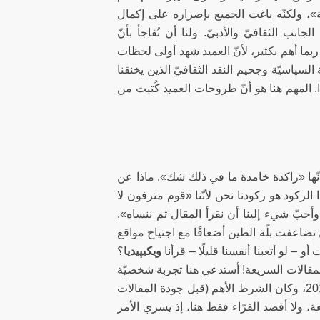
ة»، ولكنّه باغت الجميع بإصراره على إكمال
ب الثقافيّ والأدبيّ. ولنا أن نُفاجأ بأنّ
بما أهم بكثير، لأنّ العميد شهد أولى لحظات
لسياسيّة وجحيم النقد الثقافيّ الذين يخنقنا
ا. المهم هنا هو أنّ طروحات العميد كُتبت من
أنّها «راكدة خامدة ما في ذلك شك». ماذا عن
ا الركود هو ركودنا نحن لأنّنا «قوم مترفون لا
أحبّ شيء إلينا أن نقرأ المقال ثم ننساه».
تضاعفت بلّة الطين أضعافًا مع اجتياح مواقع
أو – لو أتعبنا أنفسنا قليلًا – قرأنا
ويكيپيديا
؟
 المقالات السريعة! أستدعي هنا تجربة شخصيّة
حين كتبتُ في مواقع إلكترونيّة عديدة من تلك التي تكاثرت كالفطر بعد عام 2011، وكان الشرط الأهم (قبل جودة المقالات
القراءات السريعة، ولا أقصد القرّاء فقط هنا، إذ يسري الأمر