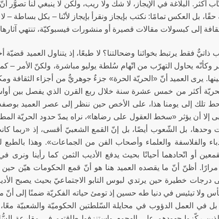
اب أكثر. البلاغة في الإيجاز، لا شك ولا ريب، ولكن لا ينبغي لنا تصوُّر أنّ 
 حقًا، بل العكس تمامًا: نكتب بإيجاز ونقرأ بإيجاز لأنّنا – بكل بساطة – لا 
قافة إلى كبسولات مقالات قصيرة أو منشورات فيسبوكيّة، تنتهي آثارها با
ذاتيٌّ فقط يرتبط بخوائنا وضحالتنا؟ لا طبعًا، إذ يتناول العميد قضيّة 
ر وكأنّه يحاول التهرّب من اتّهام سُلطة يوليو مباشرة، ولكنّ الأمر – كم
ينها. يرى العميد أنّ «الحريّة الحرة» جزءٌ جوهريٌّ من أجزاء الثقافة ومكوّن
لحريّة أكثر من خمس عشرة سنة خلال ربع القرن الذي يفصل بين أواسط ا
حط تلك إلى يومنا هذا، على الأخص حين ننظر إلى عصر العميد بوصفه أحد
بى إلا أن يؤثر «سخط العقول على رضاها»، نراه يمدّ حدود الحريّة الم
 وحدها، بل الشّعوب أيضًا، بل إنّ القمع الشعبيّ أقسى، إذ «ربما ك
دباء والفلاسفة والعلماء وأصحاب الفن من الجماعات». وهذا بالطبع 
قمعين أو اتّحادهما أحيانًا بحيث يدفع الأديب الثمن كما رأينا ونرى 
رارًا. أظنّ أنّ ما يقصده العميد هنا هو أنّ قمع الحكومات هيّن حين ي
لى درجات خطيرة حين يرتدي لبوس التابو الاجتماعيّ بحيث يصبح الأدي
يأس ولا تيئيس في دنيا طه حسين إذ تومئ حياته الفكريّة ضمنًا إلى أنّ 
 في العمل الدؤوب في محايلة السّلطتين الحكوميّة والشعبيّة معًا، 
الذين ركّزوا جهودهم على الهجوم واستنزفوا طاقتهم في مقارعة السّ