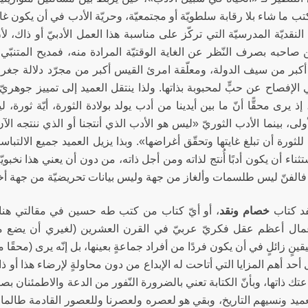
ب ما شاء بلا رقابة سلطويّة أو مجتمعيّة، وحريّة الأدب في أن يكون غا
لنقديّة المدرسيّة التي تركّز على مناسبة هذا العمل الأدبيّ أو ذاك، لأن
ن صاحبه بصرف النّظر عن الغاية الوقتيّة المرادة منه، فمديح المتنبّ
كبر من سيف الدولة، ومعلّقة امرئ القيس أكبر من مجرّد دلالة جغرافي
الإفصاح عن حبٍّ لمحبوبة بذاتها. ولذا ينتقل العميد إلى تمييز جوهريّ يه
 إذ يرى محقًّا أنّ ما بين أيدينا من أدب يولد بولادة الثورة، أيّة ثورة، ل
أولى، بينما الأدب الثوريّ «ليس هو الأدب الذي أنتجنا أو الذي ننتجه الآن،
 للثورة أن تبلغ غايتها وتحقّق أغراضها». وبذا يزيل العميد جميع الالتب
ناء أن يكون أدبًا أُنتج لذاته ومن أجل ذاته، من دون أن يعني هذا نخبويّ
 فالفنّ ليس طلسمات وألغاز من جهة وليس بيانات تحريضيّة من جهة أ
فد كتاب
خصام ونقد
، أو أيّ كتاب من كتب طه حسين في مقالتي هنا 
مال أعظم عقل فكريّ عربيّ في القرن العشرين (لغيري أن يضع م
قينٍ زائلٍ في أن يكون فردًا من أفراد جماعةٍ بعينها، بل إنّه يرى (محقًا
أحد أهم المزايا التي أتاحت له الإبداع من دون محاولةٍ لإرضاء هذا أو ذاك،
ك ذاتها، وبأنّ الكتابة تعني بالضرورة النّفور من الدعة والاطمئنان بص
عميد ونسيهم التاريخ، وبقي هو لعصره ولعصرنا وللعصور القادمة طالما أ