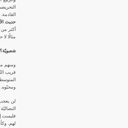
التحريضي
القادمة. 
حديث الأر
أكثر من
مثالًا لا ح
شعبويّة؟ 
ومنهم من 
قريب التّ
المتوسطة 
ومحبّوه.
لن يعجب ه
النضاليّة
فليست إل
لهم. وكأ