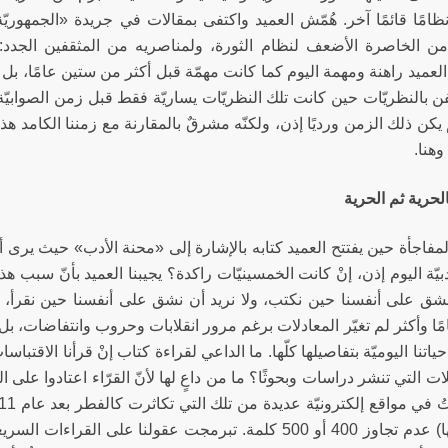
ظامًا قائمًا آخر. هُمّش العميد واكتفى بمقالات في جريدة «الجمهوريّ
ن الخاصرة الأضعف لنظام الثورة، ولمناصريه من المثقفين الجدد: الجان
عميد راهنة ومهمة اليوم كما كانت مهمّة قبل أكثر من ستين عامًا، بل ر
ن بالنظريّات حين كانت تلك النظريّات يساريّة فقط قبل زمن الصوابيّة ا
 يكن ذلك الزمن ورديًا إذن، ولكنّه مشرقٌ بالمقارنة مع زمننا الكامد هذ
وهنا.
لحرية ثم الحرية
لمفاجأة حين يفتتح العميد كتابه بالإشارة إلى «محنة الأدب» حيث يرى 
أدبيّة اليوم إذن، إنْ كانت الخمسينيّات راكدة؟ يجيبنا العميد بأنّ سبب هذ
نشق على أنفسنا حين نكتب، ولا نريد أن نشق على أنفسنا حين نقرأ، و
ا وأكثر لم تغيّر المعادلات برغم مرور انقلابات وحروب وانتفاضات، بل 
اتنا اليوميّة بتفاصيلها كلّها. ما الداعي لقراءة كتاب إنْ قرأنا الاقتباسات 
ات التي تنشر دراسات وبحوثًا؟ ما من داعٍ لها لأنّ القرّاء اعتادوا على
أو أصالتها) عدم تجاوز 400 أو 500 كلمة. تبرمجت عقولنا على 