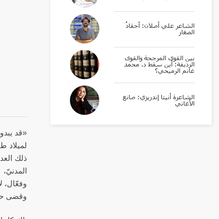
الشاعر علي أصلان: أحقادُ
الصغار
بين القوى المرجحة والقوى
الرديفة: أين سقط د. محمد
غانم الرميحي؟
الشاعرة أنيتا إندريزي: صانع
الأغاني
«قد يبدو 
ذلك العدد
المدنيّ، 
وفعّال، ل
وقضى حيا