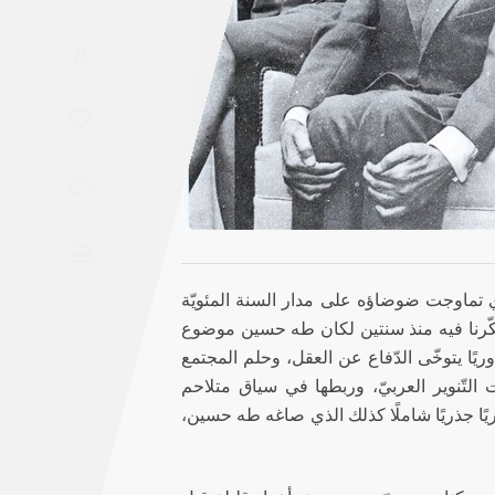
Saudi
A
Arabia
Syria
Tunisia
Turkey
Yemen
لذي تماوجت ضوضاؤه على مدار السنة المئويّة
تاب منذ فكّرنا فيه منذ سنتين لكان طه حسين موضوع
Maghreb
وريًا يتوخّى الدّفاع عن العقل، وحلم المجتمع
ت التّنوير العربيّ، وربطها في سياق متلاحم
يًا جذريًا شاملًا كذلك الذي صاغه طه حسين،