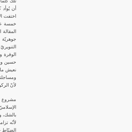
تلك كلما
أن يُوأد
اختفت ال
خمسة عشر
المقالة 
جوهريّة 
التنويريّ
الوفرة وأ
حسين ومشر
نعيش ماضي
ومساجلته
لأنّ الرك
مشروع طه 
الإسلاميّ
بالشك، ول
لأنّه تز
الضبّاط –