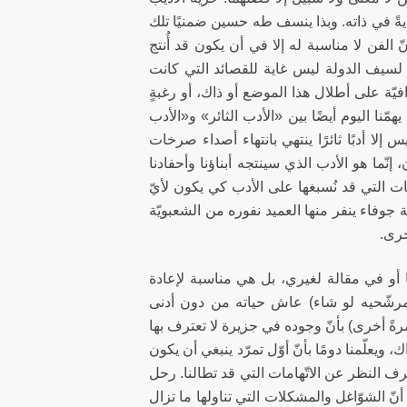
يةً في ذاته. وبذا ينسف طه حسين ضمنيًا تلك
ّ الفن لا مناسبة له إلا في أن يكون قد أُنتج
ي لسيف الدولة ليس غاية للقصائد التي كانت
ّة على أطلال هذا الموضع أو ذاك، أو رغبةٍ
مّنا اليوم أيضًا بين «الأدب الثائر» و«الأدب
يس إلا أدبًا ثائرًا ينتهي بانتهاء أصداء صرخات
 إنّما هو الأدب الذي سينتجه أبناؤنا وأحفادنا
اسات التي قد نُسبغها على الأدب كي يكون لأيّ
ة جوفاء ينفر منها العميد نفوره من الشعبويّة
خرى.
أو في مقالة لغيري، بل هي مناسبة لإعادة
رشّحيه لو شاء) عاش حياته من دون أدنى
 مرةً أخرى) بأنّ وجوده في جزيرة لا تعترف بها
 ويعلّمنا دومًا بأنّ أوّل تمرّد ينبغي أن يكون
رف النظر عن الاتّهامات التي قد تطالنا. رحل
نّ الشوّاغل والمشكلات التي تناولها ما تزال