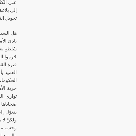
على الكتّ
إلى بلاغة
تحويل الث
هل السبب 
بادئ الأم
سُلطةٍ بع
حُرموا ا
فترة الق
العميد يأ
الحكومات
حرية الأ
توازي ال
ضحاياها م
يتغوّل إ
ولكنْ لا 
وحسب، بل
والربيع 