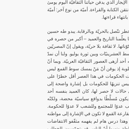
الإيجاز الذي يدفن حياتنا الثقافيّة اليوم يومئ
نتقن الكتابة والقراءة. أميّة من نوع آخر: أميّة
نتهاء قراءتها.
أخطر تتّصل بالحريّة وبالرقابة. يبدو طه حسين
ا يعلّمنا التاريخ والعميد – أكبر من حصره في
اتها. لا ثقافة بلا حريّة، ويقول إنّ المصريّين
لعشرينيّات وبين ثورة يوليو. ولنا أن نمدّ
 أزهى العصور الثقافيّة العربيّة. وبما أنّ
طلوبة إذ يوقن أنّ مَنْ يمسك سوط القمع ليس
انت الحكومات في هذا العصر أقل خطرًا على
ليس تنزيهًا للحكومات بل إشارة واضحة إلى
في حالات لا حصر لها، كان العميد بنفسه أحد
كون مُسلَّطًا بدوافع سياسيّة محضة، ولكنّه
ب عدوًا للمجتمع وللشعب لا عدوًا للحكومة.
مقارعة القمع لا تكون في الإشارة إلى مواطنه
وهذا درس هام لم يفهمه مثقّفو الانتفاضات
ُلطة ونسوا أنّ الناس قد يتحمّسون للخطاب