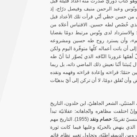
اء 1990)، وهو كتاب دوريّ صدرت منه أعداد قليلة قبل
 ونّوس وعبد الرحمن منيف وفيصل درّاج، إذ
كان من حسن حظي أنّي قرأت تلك الأعداد قبل
ذي خُصّص لطه حسين. الاقتباس أعلاه من
 والاسترداد لدى ونّوس مرتبط دومًا بقضايا
«نعم»، وأن يسترد روح طه حسين ومشروعه
ى أن باتت أعماله كلّها متوفّرة اليوم ولكن
أهمّها غرورنا التّافه الذي يُصوِّر لنا أنّ طه
نبئنا أنّنا نعيش ذلك الماضي ذاته، بل ربما
ين حتمًا: قراءته وإعادة قراءته وفهمه ونقده
 تُقلق دومًا، لا أن تركن إلى أيّ بدهيّات
متنبّي، الشعر الجاهليّ، ابن خلدون، التاريخ
إنْ اختلفت مظاهره واتّجاهاته: عقلانيّة تبدأ
سيّ تقريبًا:
خصام ونقد
(1955). التاريخ مهم
لذي ينهض بالحريّة وعليها فيما كانت ثورة
ت ومن الديمقراطيّة، وتحاول تغيير نظام قائم