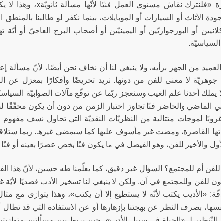
ة «فلنترك نقاش مستوى العمل فنيًا لأنّها مسألة ثانويّة»، وهذا لا ي
دة الأثاث أو السيارات أو الموبايلات، بينما نكفر لو طالبنا بالمنطق ال
نيين أو البورجوازيّين أو اليمينيّين أو أصحاب البرج العاجيّ أو أيّة
السياسيّة.
لعميد من الجهر برأيه، ولا ينبغي لنا أن نخاف نحن أيضًا، لأنّ مسألة إع
ل جوهريّة لا معنى للفن من دونها. تريد تحريضًا وأفكارًا بمعزل عن الج
ا يملك أحدنا علم الغيب وسنعجز ربّما عن توقّع مآلات الصوابيّة السياسيّ
ي الماضي والحاضر فنًا تجاوز اختبار الزمن من دون أن يكون محقّقًا لش
بًا لموجات متتالية من النظريّات النقديّة التي تحاول نسف مفهوم الف
تها القاصرة، ومضت غير مأسوف عليها كما سيمضى غيرها. ربما ستلاقي روا
ول والأخير للفن، وهو الفيصل في ما يكون فنًا يخص عصرًا بعينه أو فنًا 
لفن أم للمجتمع؟ السؤال غير دقيق، كما يعلّمنا طه حسين، لأنّ هذا الف
ن للفن وللمجتمع في آن. ولكن لا ينبغي لنا تسخير الأدب قصديًا لأيّة غاية
قّة: «الأديب يكتب لأنّه لا يستطيع إلا أن يكتب»، وهذا يتوازى مع مثا
فسها، بصرف النظر عن بهجتنا بإزهارها أو عن الاستفادة التي قد تطال أح
 التّنظير لـ «الحياة في سبيل الأدب»، حين يربط بين مسألتين متوازيتي