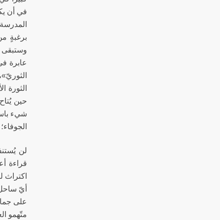
في أن يكت
المدرسة ا
برغبةٍ م
وستبقى أ
عابرة في 
الثوريّ»،
الثورة ال
حين يُتاح
شيء باستث
الجوفاء؛
لن يُستن
قراءة أع
اكتراث لي
أيّ ساحل 
على جماعت
متّهمو ال