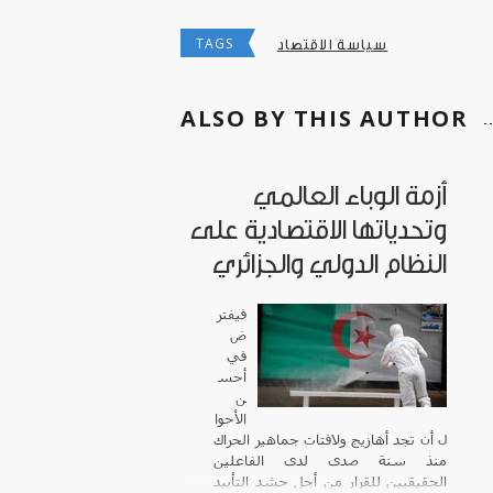
TAGS
سياسة الاقتصاد
ALSO BY THIS AUTHOR
أزمة الوباء العالمي
وتحدياتها الاقتصادية على
النظام الدولي والجزائري
فيفتر
ض
في
أحس
ن
الأحوا
ل أن تجد أهازيج ولافتات جماهير الحراك
منذ سنة صدى لدى الفاعلين
الحقيقيين للقرار من أجل حشد التأييد