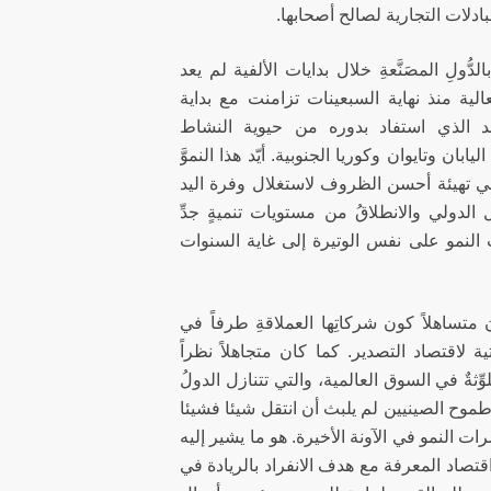
بادلات التجارية لصالح أصحابها.
ُّولِ المصَنَّعةِ خلال بدايات الألفية لم يعد
الية منذ نهاية السبعينات تزامنت مع بداية
لبلد الذي استفاد بدوره من حيوية النشاط
بان وتايوان وكوريا الجنوبية. أيّد هذا النموَّ
في تهيئة أحسن الظروف لاستغلال وفرة اليد
لدولي والانطلاقُ من مستويات تنميةٍ جدِّ
ت النمو على نفس الوتيرة إلى غاية السنوات
متساهلاً كون شركاتِها العملاقةِ طرفاً في
لاقتصاد التصدير. كما كان متجاهلاً نظراً
ِثةٌ في السوق العالمية، والتي تتنازل الدولُ
طموح الصينيين لم يلبث أن انتقل شيئا فشيئا
ت النمو في الآونة الأخيرة. هو ما يشير إليه
2025")، اقتحامَ المنافسة في اقتصاد المعرفة مع هدف الانفراد بالريادة في