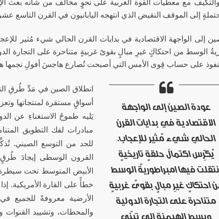
والتكيف مع معطيات القوة الغربية على نحوٍ مخالف من شأنه بعث الإ
تملةٍ إلى الموقف النقيض الذي انتهجه اليابانيون في القرن التاسع عشر م
ن إلى الواجهة الاقتصادية في بدايات القرن الحالي شيء مُثير للإعجاب. 
ةُ الوسط من احتكاكٍ غيرِ مبالٍ بقوىً غربيةٍ متناحرة على التجارة الدو
فوذ على حساب قِوى الأمس التي أصبحت تُصارع هاجسَ أفولِ نجمها هي
انطلاق الصين في مَدِّ طُرقِ الت
أسواقٍ مستقرة لمنتجاتها وتعزيزِ
عودة الصين إلى الواجهة
يَليه طموحُ الاستغناءِ عن ال
الاقتصادية في بدايات القرن
مبادرات لفك التطويق المتنام
الحالي شيء مُثير للإعجاب.
للحد من التوسع الصيني. تُذكّ
يُكرِّس اكتمالَ حلقةٍ تاريخيةٍ
القرون الوسطى إيجادَ طُرقٍ تج
نتقلت فيها امبراطوريةُ الوسط
الأبيض المتوسط تحت سيطرة س
 احتكاكٍ غيرِ مبالٍ بقوىً غربيةٍ
خطأً على القارة الأمريكية. إذا 
الأرضية معروفةً للجميع في
متناحرة على التجارة الدولية
والمحطات، وتشييد القنوات وسِك
وبسطِ الهيمنة إلى تبنِّي