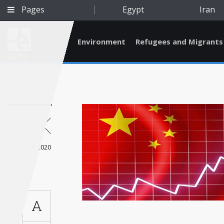
Pages
Egypt
Iran
Environment
Refugees and Migrants
BETA
Jun 1, 2020
A
Qatar