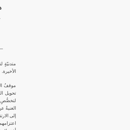
م
ع
متدنيّةٍ
الأخيرة.
موقفُ ال
تحويل ال
لتخصُّصِ 
الغنيةُ ع
إلى الارت