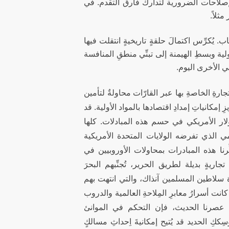
صلاحات الضرورية لتدارك فارق التقدم. في
ثلاً.
يُكرِّس اكتمالَ حلقةٍ تاريخيةٍ انتقلت فيها
لية وبسطِ الهيمنة إلى تبنِّي منطقِ المنافسة
 الأخرى اليوم.
جارةِ الخاصةِ بها عبر القارّات محاولةٌ لتأمين
 إمكانياتِ إمدادِ اقتصادها بالمواد الأولية. قد
دولار الأمريكي في حسم هذه المبادلات. كلها
ي الذي تفرضه الولايات المتحدة الأمريكية
ِرنا هذه المبادرات بمحاولات الأوروبيين في
اريةٍ بديلة لطريق الحرير، تُجنِّبهم البحرَ
لاطين المسلمين آنذاك، والتي انتهت بهم
كانت أسرارُ معابرِ المِلاحةِ العالمية والدروب
 عصرنا الحديث، فإن التحكم في الموانئ
كِ الحديد قد يُتيح إمكانيةَ اِحداثِ مسالكٍ