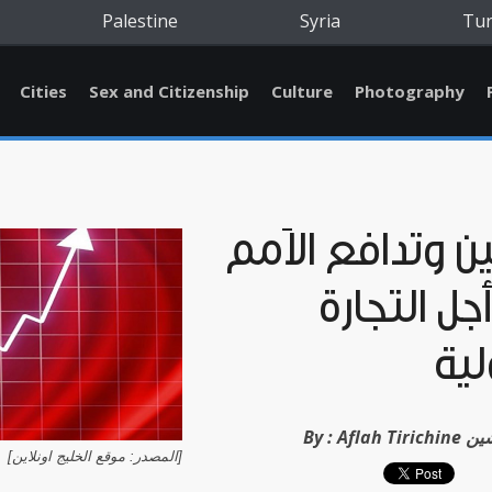
Palestine
Syria
Tu
Cities
Sex and Citizenship
Culture
Photography
ن وتدافع الأمم
جل التجارة
لية
لح ترشين
By :
[المصدر: موقع الخليج اونلاين]