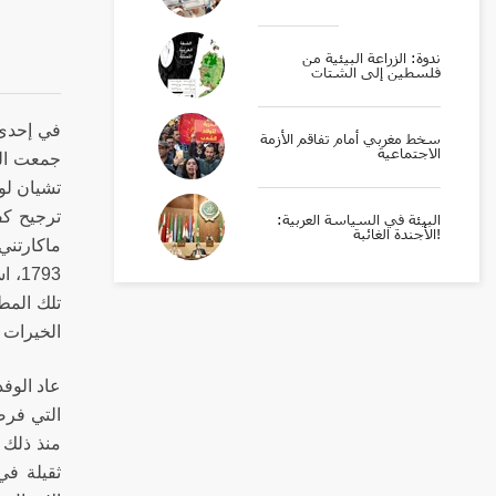
ندوة: الزراعة البيئية من
فلسطين إلى الشتات
في إحدى 
سخط مغربي أمام تفاقم الأزمة
الاجتماعية
جمعت الم
تشيان لون
ترجيح كف
البيئة في السياسة العربية:
الأجندة الغائبة!
ماكارتني
1793
تلك المط
الخيرات و
عاد الوفد
التي فرضت
منذ ذلك ا
ثقيلة في