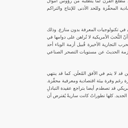
براء الاقتصاد مطلع القرن لما يتطلبه من رؤوس أموال
ية المحفِّزة وللحد الأدنى للإنتاج والتراكم
رنٍ في تكنولوجيات المعرفة بدون منازع. وذلك
النُّخبَ الأمريكية لا تُراهن على دوامها في
ب التجارية الأخيرة قُبيل أزمة الوباء أحد
لأزمة الحديثَ عن مستويات التصحر الصناعي
د لا يتم في الأفق المُعلَن. كما قد ينتهي
رة رغم وفرة بيئة اقتصادية ومعرفية محفِّزة.
مريكي قد تصطدم أيضا بتراجع عقيدة التبادلِ
جديد. كلها تطوراتٌ كانت ساريةً يُفترض أن