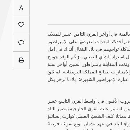
Saudi
A
Arabia
Syria
المية في أواخر القرن الثامن عشر للميلاد،
 تضم أحدثَ المعدات لتعرضها على الإمبراطور
Tunisia
كلة تواجدِهم في بلاد البنغال آنذاك في أمل
ل استراد الشاي الصيني. تزعّم الوفد جورج
Turkey
 وتمّت المقابلة بإمبراطور الصين أواخر سنة
الامتيازات لصالح المملكة البريطانية. لم تَلقَ
Yemen
رة الإمبراطور الشهيرة: "بلادنا تزخر بكل
Maghreb
إلى حروب الأفيون في أواسط القرن التاسع عشر
يين. استمر عبث القوى الخارجية بمصير البلد
ا مماثلا كلف الشعبَ الصيني كوارثَ إنسانيةٍ
ِ البلدِ في عهد تشيان لونغ تفويتَه فرصةَ