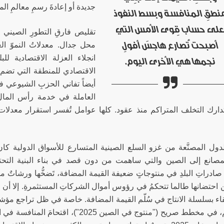
جديدة أو إعادةَ رسمِ معالمِ الم
نطقِ المنافسة وبسط النفوذ
لى حساب قِوى الأمس التي
تقليص فارقِ التطورِ الصيني بالد
أصبحت تُصارع هاجسَ أفولِ
محل جدال. معدلاتُ النموّ الع
انجلاء العزلة الاقتصادية ل
نجمها هي الأخرى اليوم.
الاقتصادي للمنطقة التي تضم اليا
أيضاً تفاني الحزبِ الشيوعي 
العاملة في خدمة رأس المال ا
 لتدارك التخلف المتراكم منذ عقود. كلها عوامل تُفسر استقرار معدلا
دول المصنَّعة من غزو السلع الصينية المتسارع للأسواق الدولية كان 
مصانع إلى الصين والتي ساهمت من دون قصد في بناء البنية التحتية 
صادراتِ البلدِ في منتوجاتٍ ضعيفة القيمة المضافة، تَضخُّها ورشاتٌ ملوّ
ن احتضانها طالما تتحكمُ في رؤوس أموال الشركاتِ المستثمرةِ. إلا أن 
قاء بسلسلة الانتاج في سُلّم القيمة المضافة. خاصة في ظل تراجع مؤشرا
اعتزامهم، في مخطط صريح ("منتوج في الصين 