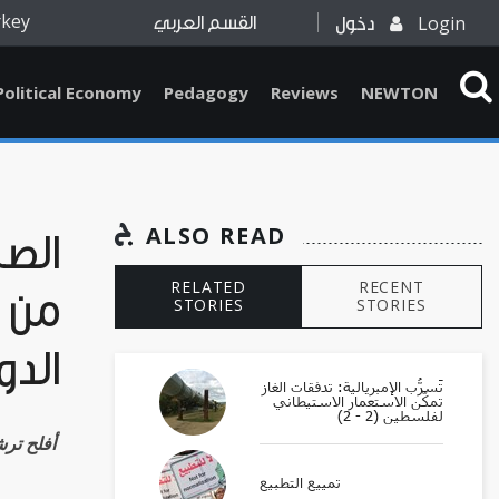
rkey
Login
دخول
القسم العربي
Political Economy
Pedagogy
Reviews
NEWTON
ALSO READ
الصي
RELATED
RECENT
من أ
STORIES
STORIES
الدو
تَسرُّب الإمبريالية: تدفقات الغاز
تمكّن الاستعمار الاستيطاني
لفلسطين (2 - 2)
Aflah Tirichine أف
تمييع التطبيع