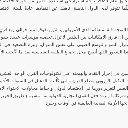
أفقٍ لا يتجاوز عام 2025. توجهٌ استراتيجي استبعده الكثير من خ
ا تتوفر لدى الدول النامية، ناهيك عن افتقادها عادةً للبيئة الاقتصاد
ذا التوجه قلقا متفاقما لدى الأمريكيين، الذين تفوقوا منذ حوالي ربعِ ق
 أن فارق الإمكانيات بين البلدين لا تزال تحصيه مؤشرات عديدة يبدو أنّ 
رار النمو والتوسع الصيني على نفس المنوال. وتيرة التصعيد في الحر
ذا الشعور الذي أصبح محل إجماع الطبقة السياسية بعد ما أجَّجَت ا
ن في إحراز التقدم والهيمنة على تكنولوجيات القرن الواحد العشرين ق
 التكتل الأوروبي مطلعَ القرن والتي كُلِّلت بالفشل في السنوات الأخي
الصين لتعزيز دورِها في الاقتصاد الدولي وإحباط محاولات الاحتواء الأ
 شركائها وبردة فعل القوى التجارية الدولية من مشروع طريق الحرير ال
تائجَها الأزمةُ الصحية العالمية في أوقات وجيزة.