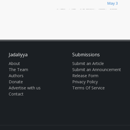
اللازم للقرارات المصيرية التي يُقبل
May 3
عليها البلد. المشرفون على شؤون
الدولة فاقدون للشرعية الشعبية
والمصداقية الضرورية من أجل تعبئة
واسعة النطاق داخل وخارج الوطن
لمواجهة السبع العجاف.
Jadaliyya
Submissions
About
Submit an Article
The Team
Submit an Announcement
Authors
Release Form
Donate
Privacy Policy
Advertise with us
Terms Of Service
Contact