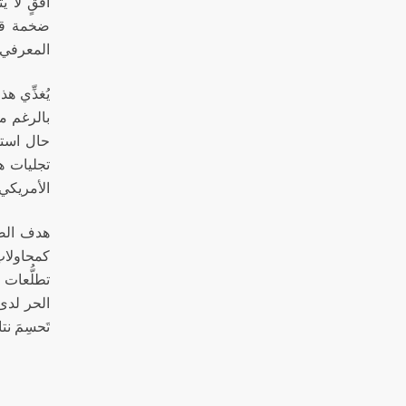
ضخمة قلّم
المعرفي.
يُغذِّي ه
بالرغم من
حال استم
تجليات ه
الأمريكي.
هدف الصي
كمحاولاتِ
تطلُّعات 
الحر لدى
تَحسِمَ ن