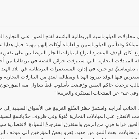
محاولات الدبلوماسية البريطانية اليائسة لفتح الصين على التجارة الع
ملكةُ وفداً من الدبلوماسيين والعلماء أوكلت إليهم مهمةَ حملِ هدايا
غ. كان الهدف المنشود انتزاع امتيازات للتجار البريطانيين على نفس شا
ة المبادلات التجارية التي استنزفت خزائن الفضة في بريطانيا من أج
، دبلوماسيٌّ ذو خبرة في إدارة المستعمرات البريطانية في بلاد الهند
، استعرض فيها الوفد طرودَ الهدايا ومطالبَه لعددٍ من التنازلات التجارية و
الب ترحيبَ حاكم الصين ورُفضت بأسلوب فظّ يتداول منه المؤرخون عبا
في غنىً عن المنتجات المبتكرة والغريبة!"
 الخائب أدراجه واستمرَّ حظرُ السِّلعِ الغربيةِ في الأسواق الصينية 
 الانفتاح على المبادلات التجارية عُنوةً وفي ظروف جدِّ بائسةٍ للصين
لحين قرابةَ قرنٍ من الزمن واستغرق استرجاعُ السيادةِ الاقتصادية شيئ
 محاولات بعث النمو من جديد. يَعزو بعضُ المؤرخين إلى موقف انزواء