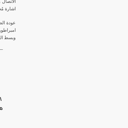
الاتصال 
اشارة مُح
عودة الصي
امبراطوري
وبسط الن
ا
من