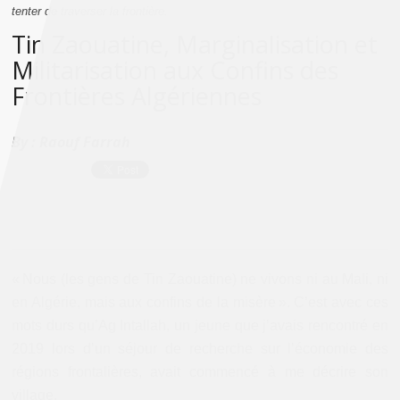
tenter de traverser la frontière.
Tin Zaouatine, Marginalisation et
Militarisation aux Confins des
Frontières Algériennes
By :
Raouf Farrah
« Nous (les gens de Tin Zaouatine) ne vivons ni au Mali, ni
en Algérie, mais aux confins de la misère ». C’est avec ces
mots durs qu’Ag Intallah, un jeune que j’avais rencontré en
2019 lors d’un séjour de recherche sur l’économie des
régions frontalières, avait commencé à me décrire son
village.