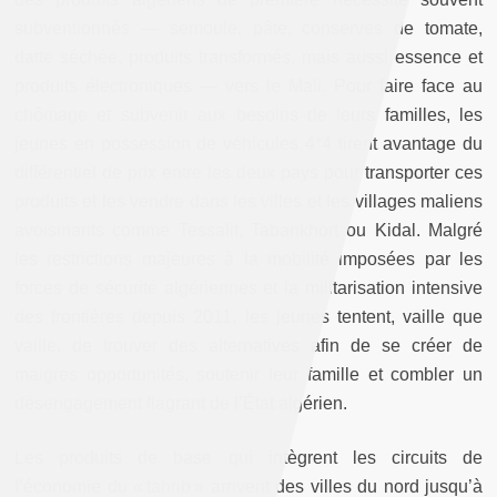
subventionnés — semoule, pâte, conserves de tomate,
datte séchée, produits transformés, mais aussi essence et
produits électroniques — vers le Mali. Pour faire face au
chômage et subvenir aux besoins de leurs familles, les
jeunes en possession de véhicules 4*4 tirent avantage du
différentiel de prix entre les deux pays pour transporter ces
produits et les vendre dans les villes et les villages maliens
avoisinants comme Tessalit, Tabankhort ou Kidal. Malgré
les restrictions majeures à la mobilité imposées par les
forces de sécurité algériennes et la militarisation intensive
des frontières depuis 2011, les jeunes tentent, vaille que
vaille, de trouver des alternatives afin de se créer de
maigres opportunités, soutenir leur famille et combler un
désengagement flagrant de l’État algérien.
Les produits de base qui intègrent les circuits de
l’économie du « tahrib » arrivent des villes du nord jusqu’à