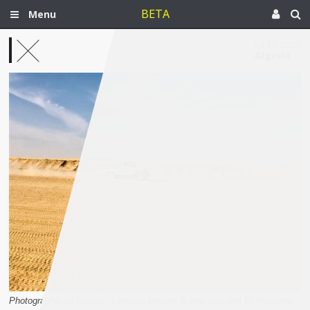
BETA
Menu
Jul 15, 2020
Algeria
Photographie de l'auteur. Véhicule longent le mur de sable El Pipe pour