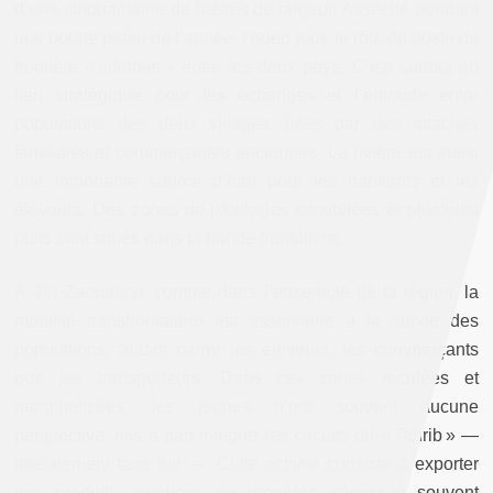
d’une cinquantaine de mètres de largeur. Asséché pendant
une bonne partie de l’année, l’oued joue le rôle de poste de
frontière « informel » entre les deux pays. C’est surtout un
lieu stratégique pour les échanges et l’entraide entre
populations des deux villages, liées par des attaches
familiales et commerçantes anciennes. La rivière est aussi
une importante source d’eau pour les habitants et les
éleveurs. Des zones de pâturages convoitées et plusieurs
puits sont situés dans la bande frontalière.
À Tin Zaouatine, comme dans l’ensemble de la région, la
mobilité transfrontalière est essentielle à la survie des
populations, autant parmi les éleveurs, les commerçants
que les transporteurs. Dans ces zones reculées et
marginalisées, les jeunes n’ont souvent aucune
perspective, mis à part intégrer les circuits du « Tahrib » —
littéralement faire fuir —. Cette activité consiste à exporter
des produits algériens de première nécessité souvent