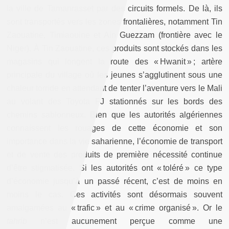
la ville de Tamanrasset par des circuits formels. De là, ils
sont transportés vers les zones frontalières, notamment Tin
Zaouatine, Timiaouine et Ain Guezzam (frontière avec le
Niger). À Tin Zaouatine, ces produits sont stockés dans les
magasins qui longent la route des « Hwanit » ; artère
principale du village où les jeunes s’agglutinent sous une
chaleur torride en attendant de tenter l’aventure vers le Mali
au volant des Toyota FJ stationnés sur les bords des
chemins sablonneux. Bien que les autorités algériennes
connaissent les rouages de cette économie et son
importance dans la vie saharienne, l’économie de transport
et de vente des produits de première nécessité continue
d’être stigmatisée. Si les autorités ont « toléré » ce type
d’économie jusqu’à un passé récent, c’est de moins en
moins le cas. Ces activités sont désormais souvent
amalgamées au « trafic » et au « crime organisé ». Or le
tahrib
n’est aucunement perçue comme une