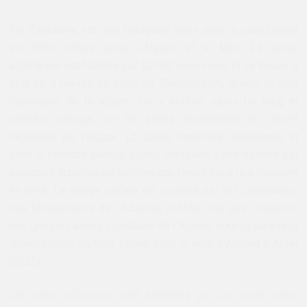
Tin Zaouatine est une bourgade terne dont la particularité
est d’être située entre l’Algérie et le Mali. La partie
algérienne est habitée par 10 000 personnes et se trouve à
plus de 9 heures de route de Tamanrasset, la ville la plus
importante de la région. On y accède après un long et
périlleux voyage sur les pistes accidentées du désert
rocailleux du Hoggar. La partie malienne, désertique et
sans le moindre service public, est quant à elle habitée par
quelques dizaines de familles qui vivent dans des maisons
en terre. Le village malien est contrôlé par la Coordination
des Mouvements de l’Azawad (CMA), une des coalitions
des groupes armés signataire de l’Accord pour la paix et la
réconciliation au Mali, connu sous le nom d’Accord d’Alger
(2015).
Les deux « Tinzas » sont séparées par un cours d’eau