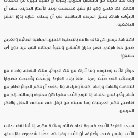
ربما فئة قليلة من المتلقي العربي، يعرف أن نسبة كبيرة من جامعات
العالم، لها ملحق وهو دار نشر، متخصصة برصد الأفكار الجديدة، حتى أن
المؤلف هناك، يتحيّن الفرصة المناسبة في أن يحظى كتابه بدور النشر
الجامعية،
لكننا هنا، نرفس كل ما له علاقة بالتخطيط الدقيق، المهنية الصائبة والعمل
ضمن خط هرمي، نقفز جدران الأساس ونتبوأ المكانة التي نريد دون أي
حسبانٍ!
جوائز الأدب وصنوفه وما أدراك من تلك الجوائز، فتلك النقطة، واحدة من
المصائب التي صُبَّت-رغما- علفاً بإناء القارئ ورُسِّخت وأصبحت مضماراً
للتهافت واللهث وراءها-كتابةً وقراءة، ولا يخفى أن تلكم الجوائز تظهر بين
شهر وآخر، ليس بخلدها إلا تتويج الأدب مهما كان محتواه ورسالته...إلخ من
تفاصيل تلكم العمليات وما سببته من ترهل في ميداني العقل والفكر
العربيين.
سيجد القارئ الأدبي قسوة تجاه ضالّته ومائدة فكره، إلا أننا نقف بجانب
الأدب وليس ضده، وأعترف، أن الأدب وقراءته، عضّدا شعوري بالإنسان،