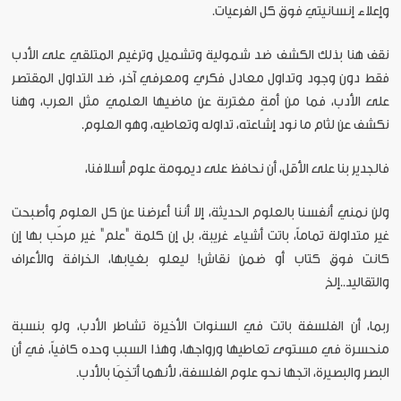
وإعلاء إنسانيتي فوق كل الفرعيات.
نقف هنا بذلك الكشف ضد شمولية وتشميل وترغيم المتلقي على الأدب
فقط دون وجود وتداول معادل فكري ومعرفي آخر، ضد التداول المقتصر
على الأدب، فما من أمةٍ مغتربة عن ماضيها العلمي مثل العرب، وهنا
نكشف عن لثام ما نود إشاعته، تداوله وتعاطيه، وهو العلوم.
فالجدير بنا على الأقل، أن نحافظ على ديمومة علوم أسلافنا،
ولن نمني أنفسنا بالعلوم الحديثة، إلا أننا أعرضنا عن كل العلوم وأصبحت
غير متداولة تماماً، باتت أشياء غريبة، بل إن كلمة "علم" غير مرحّب بها إن
كانت فوق كتاب أو ضمن نقاش! ليعلو بغيابها، الخرافة والأعراف
والتقاليد..إلخ
ربما، أن الفلسفة باتت في السنوات الأخيرة تشاطر الأدب، ولو بنسبة
منحسرة في مستوى تعاطيها ورواجها، وهذا السبب وحده كافياً، في أن
البصر والبصيرة، اتجها نحو علوم الفلسفة، لأنهما أتخِمَا بالأدب.