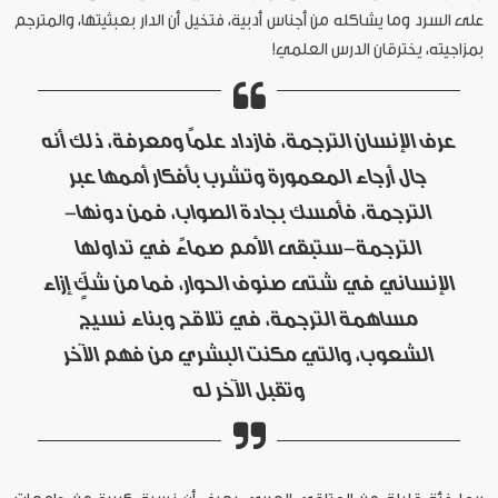
على السرد وما يشاكله من أجناس أدبية، فتخيل أن الدار بعبثيتها، والمترجم
بمزاجيته، يخترقان الدرس العلمي!
عرف الإنسان الترجمة، فازداد علماً ومعرفة، ذلك أنه
جال أرجاء المعمورة وتشرب بأفكار أممها عبر
الترجمة، فأمسك بجادة الصواب، فمن دونها-
الترجمة-ستبقى الأمم صماءً في تداولها
الإنساني في شتى صنوف الحوار، فما من شكٍّ إزاء
مساهمة الترجمة، في تلاقح وبناء نسيج
الشعوب، والتي مكنت البشري من فهم الآخر
وتقبل الآخر له