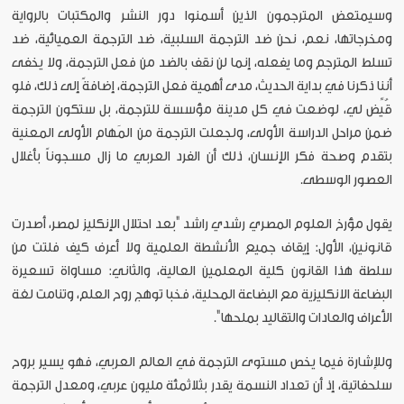
وسيمتعض المترجمون الذين أسمنوا دور النشر والمكتبات بالرواية
ومخرجاتها، نعم، نحن ضد الترجمة السلبية، ضد الترجمة العميائية، ضد
تسلط المترجم وما يفعله، إنما لن نقف بالضد من فعل الترجمة، ولا يخفى
أننا ذكرنا في بداية الحديث، مدى أهمية فعل الترجمة، إضافةً إلى ذلك، فلو
قُيِّض لي، لوضعت في كل مدينة مؤسسة للترجمة، بل ستكون الترجمة
ضمن مراحل الدراسة الأولى، ولجعلت الترجمة من المَهام الأولى المعنية
بتقدم وصحة فكر الإنسان، ذلك أن الفرد العربي ما زال مسجوناً بأغلال
العصور الوسطى.
يقول مؤرخ العلوم المصري رشدي راشد "بعد احتلال الإنكليز لمصر، أصدرت
قانونين، الأول: إيقاف جميع الأنشطة العلمية ولا أعرف كيف فلتت من
سلطة هذا القانون كلية المعلمين العالية، والثاني: مساواة تسعيرة
البضاعة الانكليزية مع البضاعة المحلية، فخبا توهج روح العلم، وتنامت لغة
الأعراف والعادات والتقاليد بملحها".
وللإشارة فيما يخص مستوى الترجمة في العالم العربي، فهو يسير بروح
سلحفاتية، إذ أن تعداد النسمة يقدر بثلاثمئة مليون عربي، ومعدل الترجمة