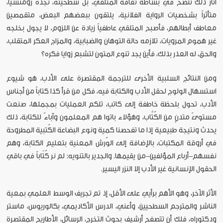
آثار ذلك تتضح في بساطة ثقافة المتلقي، بل سطحيته، تجده رومنسياً،
متأثراً بشخصيات الرواية الفلانية، يلتقون ببعضهم البعض، متقمصين
معاطف أبطالهم، فأصبح المتلقي عاطفياً زيادة عن اللزوم، لا يجول بخلجه
غير هموم المرويات، تلازمه حالة التوهان والضبابية، والمزاج العكر المتقلب،
والحق، له العذر بذلك، فأين يجد تنوع المتون لتشبع زوايا فكره؟
ومن النتائج السلبية الأخرى للترجمة المقتصرة على الأدب، هو شيوع
استسهال الولوج لحقل الأدب والكتابة فيه، فكل من قرأ كذا كتاباً من أجناس
الأدب، تحول بلحظة خاطفة إلى كاتب، تلكم العمليات بمجملها، صنعت
مستوىً متدنٍ من الكُتَّاب، وهؤلاء باتوا هم المعلمون وآباءً للكتابة، ذلك
يحدث ونتيجة طبيعية إذا ما تفحصنا كمية ونوع البضاعة الكُتبية المطروحة
في أروقة المكتبات، بالإضافة إلى الوُرش المعنية بتعليم الكتابة، وهم
نفسهم-أرباع المؤلفين-من يقيمها. والجدير بالتنويه: لم نر كُتّاباً في باقي
الحقول الإنسانية غير الأدب إلا النزر اليسير.
الأثر الآخر، وهو الأهم برأيي على الأقل، إذ تم تجريف الوسط العلمي بمعية
الناشر والمترجم السطحيين، وأعني، الدرس الأكاديمي، بكالوريوس، ماستر
ودكتوراه، فلك أن تتصفح أرشيف بحوث التخرج، الرسائل، الأطاريح المقتصرة