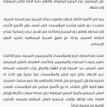
علل المشاريع، نوع المتون المنقولة، والأهم: حاجة الأمة للكتب المنقولة
إلى لغتها.
ربما في الألفية الثالثة، ازدهرت وتطورت حركة الترجمة في الساحة العربية،
فتعددت دور النشر وفُتحت المؤسسات التي تُعنى بنقل الألسن الأخرى
إلى لسانها، وارتفع دور المترجم ومكانته في تقديم تجارب إنسانية تغذي
النشاط العلمي، وذلك من الطرق الصحية المساهمة بتعبيد التطور
الإنساني.
اعتنت غاية العناية، الدور والمؤسسات والمترجمون بالترجمة، بدون الاكتراث
بالنوع وجودة المحتوى والمضمون، وبالأحرى، الاهتمام بالنقص المعرفي
للفرد العربي، سد الفجوة وردم الهُوّة واللحاق بركب الشعوب السباقة
نحو الازدهار، فكان لدور النشر والمؤسسات، دوراً سلبياً، وإن كانت له
شعبية وتداول كبيرين من قبل القارئ والمتلقي، ولا ننسَ سلبيات المترجم،
فهو الرابط الأول بالتلاقح ما بين الألسن، فمارس مع المؤسسات، اغتصاب
العقل الجمعي بكمية المتون المنقولة دون مراعاة لصواب نتائجها وإرغام
القارئ على لوكها، وإلغاء شخصية العقل المتلقي وقمعه بأساليب
ثقافية غير سليمة تماماً.