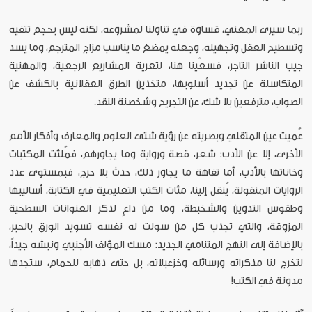
ربما سيرى المعني، قساوة في تناولنا لمشروعه، لكنه ليس بحجم تتفيه
وتسطيح العقل وتجهيله، وجعله يمضغ ما يناسب مزاج المترجم، وما يسد
جيب الناشر التاجر، فسعْينا هنا، لتعرية المشاريع الرجعية، والمهنية
المتكاسلة عن تجديد أسلوبها، متخذين الطرق العقلانية بالكشف عن
الصواب، مترفعين بلا شك، عن التجريح وشخصنة النقد.
عُميت عين المتقلي وبصريته عن رؤية شتى العلوم والمعارف وأفكار الأمم
الأخرى، إلا عن الأدب: شعر، قصة ورواية وما يجاورهم، فمُلئت المكتبات
وخاناتها بالأدب، أما تفاهة ما يجاور ذلك، حدث بلا حرج، فبمستوى عدد
الروايات المنقولة، يُنقل إلينا، مئات الكتب التعليمية في الكتابة، أساليبها
وطقوس التدوين والشخبطة، وما من داعٍ لذكر العنوانات السطحية
المزوقة، والتي تجذب كل من سولت له نفسه تسويد الورق بالحبر،
بالإضافة إلى النهج المتنامي الجديد: مسك المؤلف الأجنبي ونبشه جيداً،
لتخرج لنا مذكراته ورسائله وخزعبلاته، بل حتى ذهابه للحمام، ستجدها
مدونة في الكتب!