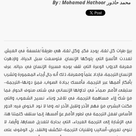
Mohamad Hathoor محمد حاذور
By :
بين طيات كل لغة، يوجد فكر، وكل لغة، هي طريقةٌ/فلسفةٌ في العيش.
تعددت الألسن التي يلوكها الإنسان، فتوسعت سبل الحياة، وازدهرت
معرفة الدروب الوعرة التي تقف بوجه مسيرة الإنسان في حياته. عرف
الإنسان الترجمة، فازداد علماً ومعرفة، ذلك أنه جال أرجاء المعمورة وتشرب
بأفكار أممها عبر الترجمة، فأمسك بجادة الصواب، فمن دونها-الترجمة-
ستبقى الأمم صماءً في تداولها الإنساني في شتى صنوف الحوار، فما
من شكٍّ إزاء مساهمة الترجمة، في تلاقح وبناء نسيج الشعوب، والتي
مكنت البشري من فهم الآخر وتقبل الآخر له، وما لا نود الخوض فيه: الدور
الأساس لفعل الترجمة في تطور الأمم عن أمسها، إنما ستقف كلمتنا هنا،
في الإشارة إلى الترجمة العرجاء، التي بحاجة لتعديل مسارها، وأيضا، لا
ننوي تعريض-أساليب وتقنيات الترجمة-للكشف والنقد، بل، الوقوف على