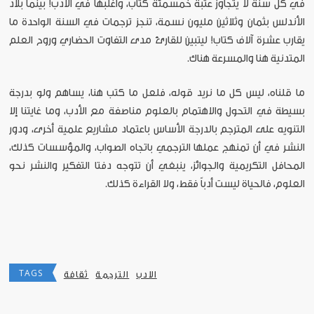
في كل سنة لا يتجاوز عتبة خمسمئة كتاب، وأغلبها في الأدب! بينما بلاد
الأندلس بثمان وثلاثين مليون نسمة، تنجز ترجمات في السنة الواحدة ما
يقارب عشرة آلاف كتاب! ليتبين للقارئ مدى التفاوت الحضاري وروح العلم
المتدنية هنا والمسرعة هناك.
ما قلناه، ليس كل ما نريد قوله، فلعل ما كتب هنا، يساهم ولو بدرجة
بسيطة في التحول والاهتمام بالعلوم مناصفة مع الأدب، وما غايتنا إلا
التنويه على المترجم بالدرجة الأساس باعتماد مشاريع علمية أخرى، ودور
النشر في أن تمنهج عملها الترجمي باتجاه الصواب، والمؤسسات كذلك،
المحافل التكريمية والجوائز، ينبغي أن تتوجه دفتا التفكير والنشر نحو
العلوم، فالحياة ليست أدباً فقط، ولا القراءة كذلك.
TAGS
الادب
الترجمة
ثقافة