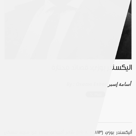
أليكسندر بوزي: قصائد مختارة
Osama Esber أسامة إسبر
By :
أليكسندر بوزي (1873- 1908) شاعر أميركي ينحدر من قبيلة للسكان