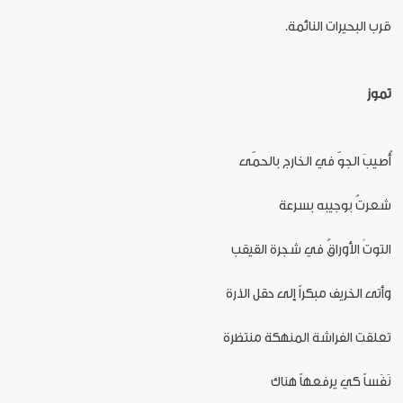
قرب البحيرات النائمة.
تموز
أُصيبَ الجوّ في الخارج بالحمّى
شعرتُ بوجيبه بسرعة
التوتْ الأوراقُ في شجرة القيقب
وأتى الخريف مبكراً إلى حقل الذرة
تعلقت الفراشة المنهكة منتظرة
نَفَساً كي يرفعهاً هناك