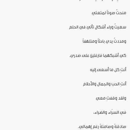
منحتُ صوتاً لمتعتي
سعيتُ وراء أشكال تأتي في الحلم
ومددتُ يدي باحثاً ومتلهفاً
كي أشبكهما فارغتين على صدري.
أنتِ كل ما أسعى إليه
أنتِ الحب والجمال والأحلام
ولقد وقفتِ معي
في السرّاء والضراء،
صادقةً وصامتةً رغم إهمالي.