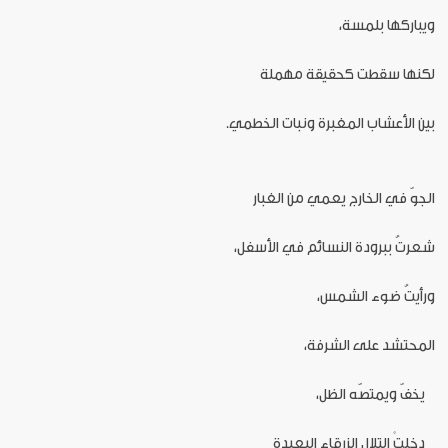
ويباركها بلمسة،
لكنها سقطت كحقيقة مهملة
بين الأعشاب المغبرة ونبات الخطمي.
الجوّ في الخارج يعمي من الغبار
شعرتُ ببرودة النسائم في الأسفل،
ورأيتُ ضوء الشمس،
المحتشد على الشرفة،
يخفّ ويمتصّه الظل،
دخلتْ التلال الزرقاء البعيدة