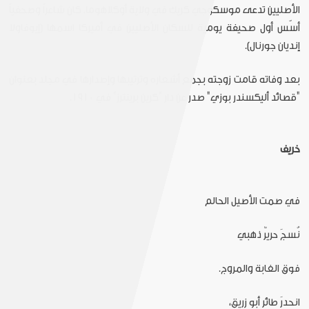
الأصليين تدعى موسكوجي كريك في ولاية أوكلاهوما. كان شاعراً وصحفياً
أسّس أول صحيفة يومية للسكان الأصليين في أميركا اسمها (إيوفاولا
إنديان جورنال).
بعد وفاته قامت زوجته بجمع أشعاره وترتيبها وإصدارها في مجلد بعنوان
"قصائد أليكسندر بوزي" صدر عن دار "كرين برينترز" في 1910.
خريف
في صمت الأصيل الحالم
نُسجَ حريرٌ ذهبي
فوق الغابة والمروج.
انحدرَ طائر أبو زريق،