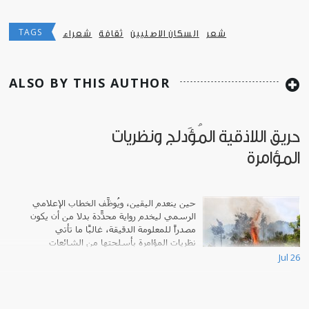
TAGS
شعر
السكان الاصليين
ثقافة
شعراء
ALSO BY THIS AUTHOR
حريق اللاذقية المُؤَدلج ونظريات
المؤامرة
حين ينعدم اليقين، ويُوظَّف الخطاب الإعلامي
الرسمي ليخدم رواية محدّدة بدلاً من أن يكون
مصدراً للمعلومة الدقيقة، غالبًا ما تأتي
نظريات المؤامرة بأسلحتها من الشائعات
وتسدّ الفراغ.
Jul 26