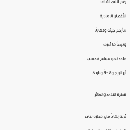
رغم أنني أشاهد
الأغصان الرمادية
تتأرجح جيئة وذهاباً،
ونوعاً ما أعرف
على نحو مبهم فحسب
أن الريح وقحةٌ وباردة.
قطرة الندى والطائر
ثمة بهاءٌ في قطرة ندى