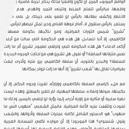
الواقع الموبوء المرير. أن تكون واقعياً فذلك يحتاج تجربة قاسية بقساوة
واقعها، فباليأس تتعلم السخط وتتبنى التمرد والهدم، هدم عقيدة
الانتظار وكشف بطلانها، باليأس لن تغفو على خيبتك، بل على صفيح
يستعر. باليأس ستقول لا، أمام فوهة القناص وخير تمثلٍ تمظهرَ لليأس، هو
"تشرين" شمس الثورات العراقية، ومن نتائجها، حكومة مصطفى
الكاظمي. إلا أننا نتساءل، هل هذه هي الحكومة التي سالت من أجلها
أزكى الدماء؟ هل هذه الحكومة تلبي وترتقي لطموح تشرين، أم ما زالت
نفس مثيلاتها السابقة؟ أو نقول، هل تشرين هي من اختارت الوجوه الجديدة
للسلطة؟ والجدير بالتنويه، أن سلطة الكاظمي بين فترة وأخرى تبعث
بغراميات تغازل بها "شعب تشرين" إلا أنها ما زالت ترواح بمكانها.
مع ملء كراسي السلطة بالكاظمي ووزارئه، تغيرت وجوه الحكم، إلا أن
حكمتها، صوتها ونفاذه، سلطتها المهنية، لم تتغير بالمطلق. وهذه ليست
نظرة سلبية أو مثالية من زاوية أخرى، إنما، رؤية لن ترتضي باليسير، وذلك ما
تعودت وتثقفت عليه الأمة العراقية. فالمثل الشعبي "منهوب النِّص ما
منهوب" هو الدستور الشامل لكافة عمليات السلطة وأدواتها، والشعب
يقول: شنسوي؟ هذا الموجود! إلا أن موارده تكفي للمساحة العربية
بحدودها المترامية الأطراف، وهذه القناعة الرجعية لها أسبابها الدينية