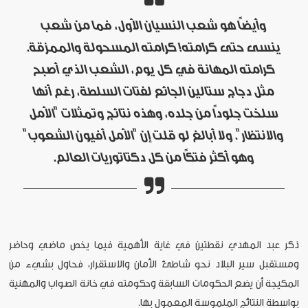
وأيضاً هو شعب النسيان الأول، فما من شعب
ينسى حتى كرامته! كرامته المسحولة والممزقة.
كرامته المهانة في كل يوم، الشعب الذي أصبح
مثل دجاج ستالين الجائع لفتات السلطة، رغم أنها
سلخت جلوداً من جلده، وهذه نتائج وتمثلات "الأمل
والانتظار". ولا أبالغ لو قلت إن "الأمل أفيون الشعوب"
وهو أكثر فتكاً من كل دكتاتوريات العالم.
ذكر عبد المهدي نقطتين في غاية الأهمية فيما يخص ماضي وحاضر
ومستقبل سير البلاد نحو شاطئ الأمان والاستقرار، فحاول بشيء من
المكيجة أن يضع الحكومات السابقة وحكومته في خانة الصواب والمهنية
بواسطة النتائج الملموسة المعمول بها.