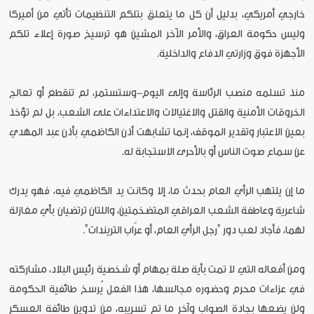
خارجي أمريكي، بدليل أن كل ما يتعلق بتلكم التنظيمات تأتي من أميركا
وليس حكومة العراق، والأمر الآخر المشين هو ترسيخ صورة إعلاء تلكم
الأجهزة فوق وزارتي الدفاع والداخلية.
منذ تسلمه منصب الرئاسة وإلى اليوم-وستستمر، لم تنقطع أو تعالج
الخروقات الأمنية والقتل والاغتيالات والاعتداءات على الشعب، بل لم تؤخذ
بعين الاعتبار وتقدير الموقف، إنما تشابهت أذن الكاظمي بأذن عبد المهدي
عن سماع صوت الناس أو بالأحرى الاستجابة له.
ما إن يلتهب الرأي العام بحدث ما، إلا وكانت يد الكاظمي فيه، فهو يدرك
شاعرية وعاطفة الشعب العراقي المتضخمتين، واللتان ترتضيان بأي مغازلة
لهما، فأجاد لعب دور "رجل الرأي العام، أو عرّاب التريندات".
ومن أفعاله التي لا تمت بأية صلة بمهام أو شخصية رئيس البلاد، مشاركته
في عزاءات محرم وحضوره مجالسها، هذا الفعل يُرسخ طائفية الحكومة
ولن يضعها بجادة الصواب وآخر ما تم تسريبه، من تدوين طائفة العسكر