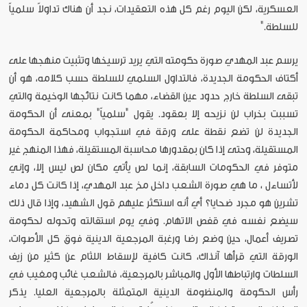
العسكرية، لكن اليوم رغم كل هذه التعقيدات، نجد أن هناك تداولاً سلمياً
للسلطة."
يرسم عبد المهدي صورة حكومته التي يريد ترسيخها وتثبيت منهجها على
أكتاف الحكومة الجديدة، فالتداول السلمي للسلطة حسب كلامه، هو أن
تبقى السلطة خارج حدود عين القضاء، مهما كانت نتائجها الوخيمة والتي
تسببت بخراب لن نزيحه إلا بعقود. يقول "سلمياً" بمعنى أن الحكومة
الجديدة لن تضع نقطة على ورقة في استجواب ومحاكمة الحكومة
المستقيلة، وحتى إذا كان بمقدورها محاسبة المستقيلة، فهذا المنهج غير
متوفر في الحكومات السابقة، إنما لص يأتي مكان لص ليس إلا، وإني
لأتساءل ، ما هي صورة الشعب داخل مخ عبد المهدي، إذا كانت كل دماء
تشرين هو مجرد ضحايا؟ أي أنه استكثر عليهم قول الشهيد، وإذا قال ذلك
سيضع نفسه في قفص الاتهام. وفي يوم استقالته وتحوله لحكومة
تصريف أعمال، حين وضع رضا ورغبة المرجعية الدينية فوق كل الأصوات،
الورقة التي قرأها آنذاك، كانت كافية لإسقاط اللثام عن كثير من زيف
السلطات وارتباطها الأول والمباشر بالمرجعية، فالشعب غائب ومغيب في
رأس الحكومة والمنظومة الدينية المتمثلة بالمرجعية العليا. يذكر