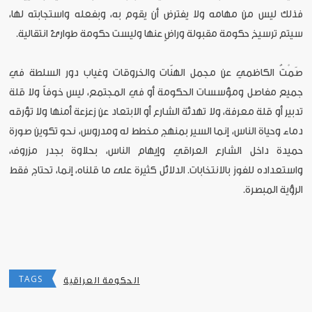
فذلك ليس من مهامه ولا يفترض أن يقوم به، وبفعله واستجابته لها،
سيتم ترسيخ حكومة مقبولة وراضٍ عنها وليست حكومة طوارئ انتقالية.
صَمْتُ الكاظمي عن مجمل الهنّات والخروقات وغياب دور السلطة في
جميع مفاصل ومؤسسات الحكومة أو في المجتمع، ليس خوفاً ولا قلة
تدبير أو قلة معرفة، ولا تهدئة الشارع أو الابتعاد عن زعزعة أمنها ولا تؤرقه
دماء وحياة الناس، إنما السير بمنهج مخطط له ومدروس، نحو تكوين صورة
حميدة داخل الشارع العراقي وإيهام الناس، بحلاوة بجدر مزروف،
واستعداده للفوز بالانتخابات. الدلائل كثيرة على ما قلناه، إنما، تحتاج فقط
الرؤية المبصرة.
TAGS
الحكومة العراقية