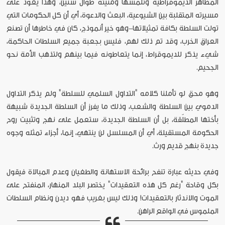
المظاهر الديموقراطية وتلمسها ومُنيته طوال سنين، وهذا يعود على
مسيرته المتقلبة بين الشيوعية، البعث والدعوة، أي أن كل الحكومات التي
تولت السلطة بكافة تمثيلاتها-وهو خير أنموذج، كان في خاطرها أن تصنع
العراق الخرب، وقد تم ذلك لهم، فليس بجعبة جميع السلطات الحاكمة،
شيء يذكر للديموقراط، إنما يتعاطونه فيما بينهم ولتذهب الأمة نحو
الجحيم.
وهو محق لو تأملنا كلامه "التداول السلمي للسلطة" ولم يذكر التداول
الدموي بين السلطة والشعب، وذلك ما يفرز أن السلطة الجديدة شبيهة
بأختها المطلّقة، بل أن السلطة الجديدة، ستعمل على نهج وتثبيت روح
الحكومة المستقيلة، أي أن المسلسل لن ينتهي، إنما، أجزاء تمثله وجوه
جديدة بنهج قديم ورث.
وفي حديثه عبارة تنفح برائحة الاستهانة والطغيان وعدم المبالاة فيقول
بكل وقاحة "رغم كل هذه التعقيدات" يختصر البلد المنهار، المنفتح على
الموت والاندثار بالتعقيدات! وذلك ليس بغريب فهو ديدن ونظام السلطات
الملموس في الواقع الراهن.