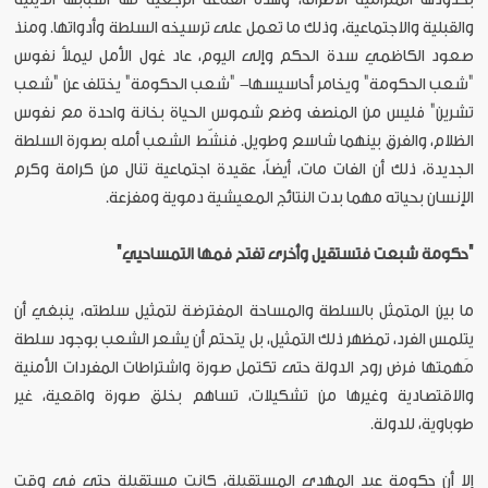
والقبلية والاجتماعية، وذلك ما تعمل على ترسيخه السلطة وأدواتها. ومنذ
صعود الكاظمي سدة الحكم وإلى اليوم، عاد غول الأمل ليملأ نفوس
"شعب الحكومة" ويخامر أحاسيسها- "شعب الحكومة" يختلف عن "شعب
تشرين" فليس من المنصف وضع شموس الحياة بخانة واحدة مع نفوس
الظلام، والفرق بينهما شاسع وطويل. فنشّط الشعب أمله بصورة السلطة
الجديدة، ذلك أن الفات مات، أيضاً، عقيدة اجتماعية تنال من كرامة وكرم
الإنسان بحياته مهما بدت النتائج المعيشية دموية ومفزعة.
"حكومة شبعت فتستقيل وأخرى تفتح فمها التمساحيي"
ما بين المتمثل بالسلطة والمساحة المفترضة لتمثيل سلطته، ينبغي أن
يتلمس الفرد، تمظهر ذلك التمثيل، بل يتحتم أن يشعر الشعب بوجود سلطة
مَهمتها فرض روح الدولة حتى تكتمل صورة واشتراطات المفردات الأمنية
والاقتصادية وغيرها من تشكيلات، تساهم بخلق صورة واقعية، غير
طوباوية، للدولة.
إلا أن حكومة عبد المهدي المستقيلة، كانت مستقيلة حتى في وقت