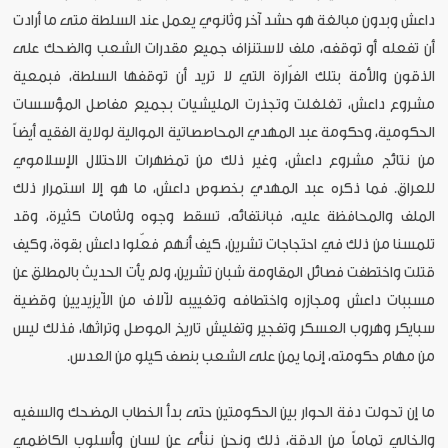
داعش وبدون مبالغة هو حشد آخر وثانوي يعمل عند السلطة متى ما أرادت
أن تفعله أو توقفه، ملف لاستنزاف جميع مقدرات الشعب والضحك على
الذقون والأمة بتلك الفرّارة التي لا تريد أن توقفها السلطة، فبمعية
مشروع داعش، تغلغلت وتجذرت المليشيات بجميع مفاصل المؤسسات
الحكومية، وحكومة عبد المهدي المحاصصاتية الموالية لولاية الفقيه أيضاً
من نتائج مشروع داعش، وغير ذلك من تمظهرات الاحتلال الإسلاموي
للعراق. فما ذكره عبد المهدي بخصوص داعش، ما هو إلا استمرار ذلك
الملف والمحافظة عليه، فبانتفائه، تسقط وجوه ولثامات كثيرة، وقد
تلمسنا من ذلك في احتجاجات تشرين، كيف أنهم فعّلوا داعش بقوة، وكيف
قتلت واختطفت فصائل المقاومة شبان تشرين، ولم يأت الحديث بالمطلق عن
مسببات داعش ومجازره واختطافه وتغييبه لآلاف من الآيزيديين وقضية
سبايكر وهروب العسكر وتفجير وتفليش تاريخ الموصل وتراثها، فذلك ليس
من مهام حكومته، إنما يمن على الشعب بنصف كيلو من العدس.
ما إن تحولت دفة الحوار بين الحكومتين حتى بدأ الخطاب المضحك والسفيه
والخالي تماماً من الدقة، ذلك ونحن ننأى عن لسان وأسلوب الكاظمي