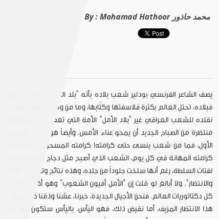
Mohamad Hathoor محمد حاذور
By :
يصف الشاعر الفرنسي بودلير شعب بلاده بأنه "بلد التفكير" والحق معه،
فبلاده، تحتل العالم بكثرة فلاسفتها وكتّابها، وما من وصف دقيق يمكن أن
نقلده للشعب العراقي غير "بلاد الأمل" الأمة التي تغفو على مصائبها،
منتظرة من الصباح الجديد أن يمحو عناء الأمس. وأيضاً هو شعب النسيان
الأول، فما من شعب ينسى حتى كرامته! كرامته المسحولة والممزقة.
كرامته المهانة في كل يوم، الشعب الذي أصبح مثل دجاج ستالين الجائع
لفتات السلطة، رغم أنها سلخت جلوداً من جلده، وهذه نتائج وتمثلات "الأمل
والانتظار". ولا أبالغ لو قلت إن "الأمل أفيون الشعوب" وهو أكثر فتكاً من
كل دكتاتوريات العالم. فنحن الأجيال الجديدة، خبرنا، عشنا وذقنا كل مصائب
هذا الانتظار المزيف، أما نقيض ذلك، فهو اليأس. باليأس ستكون في لبة