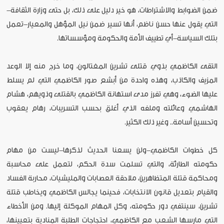
ضمن الضوابط والاشتراطات، هو خير دليل على ذلك، بل حتى وزارة الثقافة-
التي يقول عنها حسن ناظم، أنها تسير ضمن نيل المؤهل والمعيار-تعمل
بتلك السياسة-أي تطييف الأمة والحكومة ومؤسساتها.
التقى الكاظمي بذوي قتلى تشرين المغتالون، وما خرج منه إلا الوعد
المزيف والكاذب، وهذه واحدة من أبشع صور الكاظمي التي لم يسلط
عليها الضوء، وهي تفرز مدى استهانة الكاظمي بالقتلى وذويهم، هشام
الهاشمي وعائلته وملفه الذي أغلق بحسب التسريبات، رهام يعقوب
وتحسين أسامة.. وغير ذلك الكثير.
كل خطوات الكاظمي-ولن يسعنا الحديث لذكرها-ليست من مهام
حكومته الطارئة، والتي تسلمت سدة الحكم، لتعمل على محاسبة
ومحاكمة قتلة المتظاهرين، ملاحقة العصابات والمليشيات، محاربة الفساد
والقيام بتعديل قانون الانتخابات، فحينما يجالس الكاظمي ويخاطب قتلة
تشرين، سينتفي دور حكومته، وكل المهام الموكلة إليها. ومن الأخطاء
التي مارسها الشعب مع الكاظمي، احتجاجات الطلبة المنادية بتعيينها،