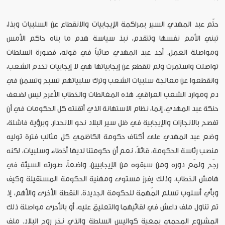
حتّم عبد المهدي السير بمراكمة الإيجابيات والانقطاع عن السلبيات وبذا،
تبني الأمم نفسها وتتقدم، نبذ سياسة هدم ما بناه حاكم الأمس
ومواصلة العمل. أجد عبد المهدي صائباً في قوله، فصورة السلطات
تواصلت واستمرت ولم تنقطع عن إيجابياتها هي لا إيجابيات تخدم الشعب،
وانقطعوا عن معالجة سلبيات الشعب وترك سلبياتهم تسبح وتسمن في
دم وموارد الشعب العراقي. هذه المغالطات والخطاب الأعرج ليس لضعف
حنكة عبد المهدي، إنما، نظام الاستهانة الذي أتقنته كل الحكومات في أن
تفصح بالانجازات والإيجابية في ظل سير البلاد نحو الانحدار. وبرؤية فاشلة،
وضع عبد المهدي على أكتاف حكومة الكاظمي كل مثالب فترة توليه
منصب رئاسة الحكومة، قائلاً، نعم أن حكومتنا لديها أخطاء وسلبيات، لكنه
رجّح ولمّع دوره ومن سبقوه من الإيجابيين، واضعاً، صورته السيئة في
هامش الخطاب، وذلك يفرز مستوى ومهنية الحكومة المستقيلة وكيف
وبأي أسلوب تسلم المّهمة للحكومة الجديدة. النقطة الأخرى والأهم، إذ
تم تناول ملف داعش في لقائيهما والتعليق عليه، أو بالأحرى مواصلة ذلك
المشروع المحمي بمعية كواليس السلطة والذي نخر روح البلاد. ملف