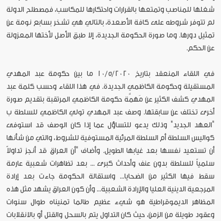
شغلها للمناصب وتمتعها بالقرارات واحتكارها للمكاسب، فمصطلح الدولة
لم تتوفر شروطه على كافة الأصعدة، بالتالي هي تشخر بسابع نومة عن
تمثيل دورها. وما صورة الحكومة الجديدة، إلا طبق الأصل لأختها المعزولة
عن الحكم.
في اللقاء المنعقد بتاريخ 10/5/2020 ما بين حكومة عبد المهدي
المستقيلة وحكومة الكاظمي الجديدة. في هذا اللقاء وحسب كلمة عبد
المهدي كشف الكثير عن مَهمَّة حكومة الكاظمي المرتقبة بتقديم صورة
أخرى تختلف عن سابقتها. وصف عبد المهدي تولي الكاظمي للسلطة ب
"العهد الجديد" وذلك يدعو للتساؤل عما إذا كان الوصف قد استوفى
كواليس السلطة أم السلطة المرئية المستوفية للشروط، والتي من شأنها
أن تستعيد نفسها بعد غيابها الطويل. وأضاف "أن العراق قد أنجز تداولاً
سلمياً للسلطة بدون عنف وأحداث كبرى ... بعد تظاهرات شعبية عارمة
سقط فيها الكثير من الضحايا... واستقالة الحكومة جاءت بعد إرادة
المرجعية الدينية العليا والإرادة الشعبية... وأن كون العراق يشهد مثل هذه
المظاهر الديموقراطية هو شيء عظيم طالما تمنيناه طوال سنوات
وعقود طويلة من الزمن، حيث كان التداول يتم بالسحل والقتل أو بالانقلابات