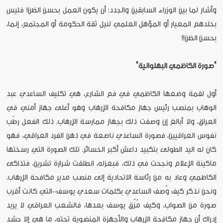
وأشار لما بين الوزراء السابقين والجدد: أن يكون العمل بحسن الظن! فليس
بخلدهم المعيار أو المؤهل العلمي لنيل ثقة الحكومة أو المجتمع، إنما،
بحسن الظن!!
"صورة الكاظمي البهلوانية"
أول لقمة وضعها الكاظمي في فم الشارع، هي تكليف الساعدي عبد
الوهاب بمنصب رئيس جهاز مكافحة الإرهاب وهو أعلى جهاز أمني في
العراق، ولا أبالغ إن وصفت ذلك بجهاز ممارسة الإرهاب. ذلك الفعل رطّب
نفوس العراقيين، فصورة الساعدي ناصعة في ذهن الفرد العراقي، فهو
كان له اليد الطولى بتكبيد داعش أكبر الخسائر. تلك الصورة التي رسختها
ماكينة الإعلام ونجحت في ذلك، فبعزله، انطلقت شرارة تشرين، فتذاكى
الكاظمي وعاد به من رئاسة الاتحادية إلى منصب مدير مكافحة الإرهاب.
ونحن نذكر كيف وُصف الساعدي بكلمات سعدي يوسف-التي كانت أقرب
صورة من الصواب، وكيف مُزِّق يوسف بعدها، فالشعب العراقي لا يريد
إدراك أن جهاز مكافحة الإرهاب والأجهزة المنضوية تحته، ما هي إلا حشد