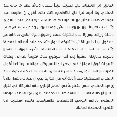
الخاليين من الانضباط في الحديث، فبدأ بشكره وثنائه على ما قاله عبد
المهدي ولا أعرف لم! قال الكاظمي: كنت دائماً أقول إن حكومة عبد
المهدي حققت الكثير من الانجازات لكنها ظّلمت، مرة بنقص في التسويق
وأخرى بتجاهل الأخرين عن رؤية الحقائق. وهذا التزويق ومكيجة عبد المهدي
وشلة وزرائه، ليس إلا عدم الاكتراث لدماء وحقوق وحياة الناس، فما هو غير
معقول أن تجالس القاتل وتشاركه الحوار وتمدحه على أفعاله الدموية!
وأضاف: سنحافظ على الجهود الجبارة الطيبة من الأخوة الوزراء السابقين
وسيتم حمايتها، مشيراً إلى أنه: سيكون هناك تكريماً للوزراء.. وهناك
تقييمات فوق الممتازة فيما يخص انجازاتهم وكل أعمالهم.. وبتلك الأقوال
العارية عن الصحة والمفتقدة للصواب، تكتمل الصورة الناصعة لحكومة عبد
المهدي المستقيلة معززاً ذلك أنه قال: للتاريخ يجب أن نعترف ونقول دائماً
إن عبد المهدي أسس مفهوماً في العمل الإداري وهو الشراكة في القرار،
ليتبين أن طيلة الفترات السابقة كانت الحكومة تعمل بما يقتضي مزاجها
المرهون بالراهن اليومي الاقتصادي والسياسي، وليس استجابة لما
تقتضيه المصلحة العامة.