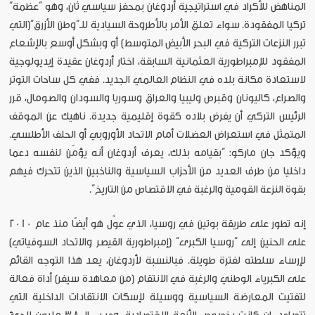
المناهض للأكراد في استراتيجية أردوغان بمحفز سياسي ثان، وهو “عظمة”
تركيا المفقودة. سواء تعلق الأمر بالأطروحة السيادية للـ“وطن الأزرق”(التي
تبرر النزعات التركية في البحر الأبيض المتوسط) أو وبشكل أوسع بالإشعاع
المفقود للإمبراطورية العثمانية السابقة، اختار أردوغان عقيدة إيديولوجية
لاستعادة مكانة بلده في النظام العالمي الجديد. ففي كل ساحات التوتر
والصراع، كاليونان وقبرص وليبيا والعراق وسوريا والسودان والصومال، قرر
الرئيس التركي أن يفرض بلاده كقوة إقليمية جديدة. ناهيك عن الموقف
المتمثل في استعراض العضلات أمام الاتحاد الأوروبي أو الحلف الأطلسي.
ويؤكد جان ماركو: “بقيامه بذلك، يعرف أردوغان أنه يؤمّن لنفسه دعما
داخليا من طرف العديد من الأحزاب السياسية والناخبين الذين تتحرك فيهم
بقوة النزعة القومية والرغبة في الاقتصاص من التاريخ”.
إنه تطور على طريقة بوتين في روسيا، الذي عوَّل هو أيضًا منذ عام 2010
على الحنين إلى “روسيا الكبرى” (إمبراطورية القيصر والاتحاد السوفياتي)
لإرساء سلطته لفترة طويلة. فبالنسبة لأردوغان، يعد هذا التوجه القائم
على الكبرياء الوطني والرغبة في الانتقام (من معاهدة سيفر) أداة فعالة
لتفتيت المعارضة السياسية ووسيلة لإسكات الانتقادات الداخلية التي