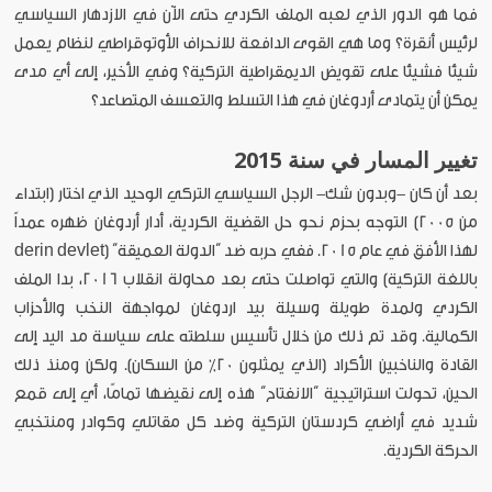
فما هو الدور الذي لعبه الملف الكردي حتى الآن في الازدهار السياسي
لرئيس أنقرة؟ وما هي القوى الدافعة للانحراف الأوتوقراطي لنظام يعمل
شيئا فشيئا على تقويض الديمقراطية التركية؟ وفي الأخير، إلى أي مدى
يمكن أن يتمادى أردوغان في هذا التسلط والتعسف المتصاعد؟
تغيير المسار في سنة 2015
بعد أن كان -وبدون شك- الرجل السياسي التركي الوحيد الذي اختار (ابتداء
من 2005) التوجه بحزم نحو حل القضية الكردية، أدار أردوغان ظهره عمداً
لهذا الأفق في عام 2015. ففي حربه ضد “الدولة العميقة” (derin devlet
باللغة التركية) والتي تواصلت حتى بعد محاولة انقلاب 2016، بدا الملف
الكردي ولمدة طويلة وسيلة بيد اردوغان لمواجهة النخب والأحزاب
الكمالية. وقد تم ذلك من خلال تأسيس سلطته على سياسة مد اليد إلى
القادة والناخبين الأكراد (الذي يمثلون 20٪ من السكان). ولكن ومنذ ذلك
الحين، تحولت استراتيجية “الانفتاح” هذه إلى نقيضها تمامًا، أي إلى قمع
شديد في أراضي كردستان التركية وضد كل مقاتلي وكوادر ومنتخبي
الحركة الكردية.