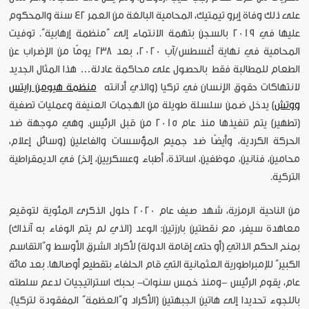
على ذلك وفاة إبرو تيمتيك، المحامية البالغة من العمر 42 سنة والمحكوم
عليها في 2019 بالسجن بتهمة الانتماء إلى “منظمة إرهابية”. توفيت
المحامية في نهاية أغسطس/آب 2020، بعد 238 يومًا من الإضراب عن
الطعام للمطالبة فقط بالحصول على محاكمة عادلة… هذا المثال الجديد
لانتهاكات حقوق الإنسان في تركيا (والذي أدانته
منظمة هيومن رايتس
ووتش
) يدخل ضمن سلسلة طويلة من الهجمات العنيفة وعمليات تصفية
(تطهير) يتم تنفيذها منذ عام 2015 من قبل الرئيس. وهي موجهة ضد
الحركة الكردية، وأيضًا ضد جميع المؤسسات والفاعلين (وسائل إعلام،
محامين، فنانين، موظفين، اساتذة، أطباء وعسكريين، إلخ) في الديمقراطية
التركية.
من الناحية الرمزية، شهد صيف عام 2020 حلول الذكرى المئوية لتوقيع
معاهدة سيفر، مع نقطتين بارزتين: الوعد (الذي لم يتم الوفاء به آنذاك)
بمنح الحكم الذاتي (أو حتى إقامة الدولة) لأكراد الشرق الأوسط و“التقاسم
الكبير” للإمبراطورية العثمانية التي قام الحلفاء بتقطيع أوصالها. بعد مائة
عام، يقوم الرئيس -ومنذ خمس سنوات- بحبك استراتيجيات لدعم سلطته
باللجوء تحديدا إلى هاتين الجبهتين (الأكراد و“العظمة” المفقودة لتركيا).