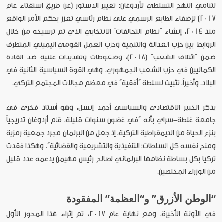
لتنامي النهج التسلطي لأردوغان: تغيير الدستور (عن طريق استفتاء عام
2017) لإضفاء الطابع الرسمي على نظام رئاسي تعزز بحكم الأمر الواقع
منذ 2014، إنشاء “نظام التحالفات” الانتخابي الذي تم ترسيخه من خلال
الروابط بين حزب العدالة والتنمية وحزب العمل القومي اليميني المتطرف
ضمن “ائتلاف الشعب” (2018)، وضغوطات وتهديدات علنية ضد القادة
الكماليين في حزب الشعب الجمهوري، وهي القوة السياسية الثانية في
البلاد. وأخيراً، تثبيت لسلطة “أفقية” في معظم مجالات المجتمع التركي.
يذكر الخبير الاقتصادي والسياسي أحمد إنسل، وهو أستاذ فخري في
جامعة غلطة-سراي بأنه “في غضون سنوات قليلة، قام أردوغان تدريجياً
بنزع الحياة من الديمقراطية التركية، إذ جعل من البرلمان مجرد جمعية رمزية
ومنح نفسه كل السلطات: التنفيذية والتشريعية والقضائية”. وهكذا فقدت
تركيا بكل بساطة نظامها البرلماني لصالح رئيس مهيمن يدعمه عدد قليل
من الوزراء المخلصين.
“الوطن الأزرق” و“العظمة” المفقودة
في الآونة الأخيرة، ومع نهاية عام 2017، تم إثراء هذا المحور الأول