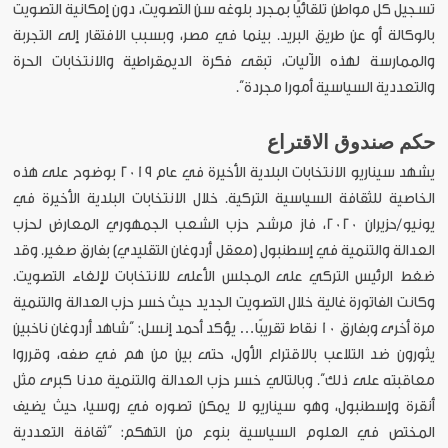
تسجيل كل مواطن تلقائيًا بمجرّد بلوغه سن التصويت، دون إمكانية التصويت
بالوكالة أو عن طريق البريد. بينما في مصر، وبسبب الافتقار إلى التجربة
والممارسة لهذه الآليات، تبقى فكرة الديمقراطية والانتخابات الحرة
والتعددية السياسية أمورا مجردة”.
حكم صندوق الاقتراع
يشهد سيناريو الانتخابات البلدية الأخيرة في عام 2019 بوضوح على هذه
الخاصية للثقافة السياسية التركية. خلال الانتخابات البلدية الأخيرة في
يونيو/حزيران 2020، فاز مرشح حزب الشعب الجمهوري المعارض لحزب
العدالة والتنمية في إسطنبول (معقل أردوغان التقليدي) بفارق صغير. وقد
ضغط الرئيس التركي على المجلس الأعلى للانتخابات لإلغاء التصويت.
وكانت الفاتورة غالية خلال التصويت الجديد حيث خسر حزب العدالة والتنمية
مرة أخرى وبفارق 10 نقاط تقريبًا… يؤكد أحمد إنسل: “شاهد أردوغان ناخبين
يثورون ضد التلاعب بالاقتراع الأول، حتى بين من هم في صفه، وقرروا
معاقبته على ذلك”. وبالتالي خسر حزب العدالة والتنمية مدنا كبرى مثل
أنقرة وإسطنبول، وهو سيناريو لا يمكن تصوره في روسيا، حيث يضيف
المختص في العلوم السياسية بنوع من التهكم: “ثقافة التعددية