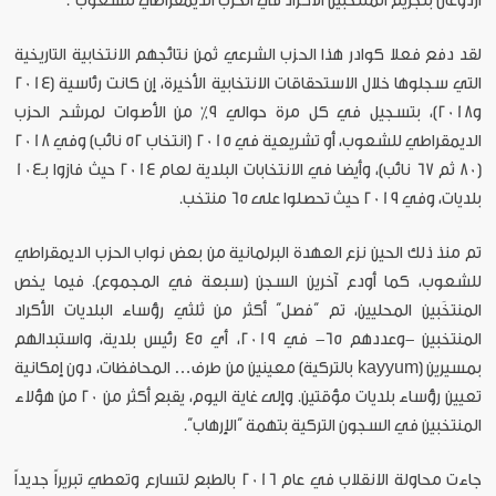
أردوغان بتجريم المنتخبين الأكراد في الحزب الديمقراطي للشعوب”.
لقد دفع فعلا كوادر هذا الحزب الشرعي ثمن نتائجهم الانتخابية التاريخية
التي سجلوها خلال الاستحقاقات الانتخابية الأخيرة، إن كانت رئاسية (2014
و2018)، بتسجيل في كل مرة حوالي 9٪ من الأصوات لمرشح الحزب
الديمقراطي للشعوب، أو تشريعية في 2015 (انتخاب 52 نائب) وفي 2018
(80 ثم 67 نائب)، وأيضا في الانتخابات البلدية لعام 2014 حيث فازوا بـ104
بلديات، وفي 2019 حيث تحصلوا على 65 منتخب.
تم منذ ذلك الحين نزع العهدة البرلمانية من بعض نواب الحزب الديمقراطي
للشعوب، كما أودع آخرين السجن (سبعة في المجموع). فيما يخص
المنتخَبين المحليين، تم “فصل” أكثر من ثلثي رؤساء البلديات الأكراد
المنتخبين -وعددهم 65- في 2019، أي 45 رئيس بلدية، واستبدالهم
بمسيرين (kayyum بالتركية) معينين من طرف… المحافظات، دون إمكانية
تعيين رؤساء بلديات مؤقتين. وإلى غاية اليوم، يقبع أكثر من 20 من هؤلاء
المنتخبين في السجون التركية بتهمة “الإرهاب”.
جاءت محاولة الانقلاب في عام 2016 بالطبع لتسارع وتعطي تبريراً جديداً