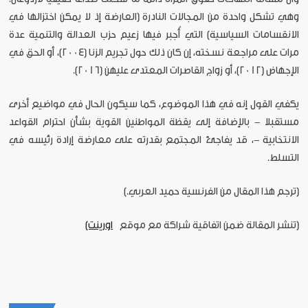
وهي تشكل واحدة من المجالات النادرة (العارضة إذ لا يمكن اختزالها في
الانقسامات السياسية) التي أُجبر فيها زعيم حزب العدالة والتنمية عدة
مرات على مراجعة نسخته، إن كان ذلك حول تجريم الزنا (2004)، أو الحق في
الإجهاض (2012)، أو زواج القاصرات المعتدى عليهن (2016).
يكفي القول إنه في هذا الموضوع، كما سيكون الحال في مواضيع أخرى
مستقبلا - بالإضافة إلى يقظة المواطنين القوية بشأن احترام القواعد
الانتخابية -، قد يفاجئ المجتمع بقدرته على معارضة إرادة رئيسه في
التسلط.
[
ترجم هذا المقال من الفرنسية حميد العربي.]
[تنشر المقالة ضمن اتفاقية شراكة مع موقع
اورينت]