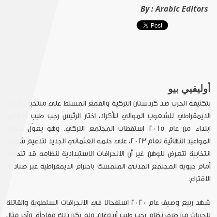
By :
Arabic Editors
أوليفيي بيو
بتكثيفه الحرب ضد كردستان التركية والقمع المسلط على منتخبي الحزب
الديمقراطي للشعوب الموالي للأكراد، اختار الرئيس رجب طيب أردوغان،
ابتداء من عام 2015 استقطاب المجتمع التركي. وهو يعوّل بحلول
المواعيد النهائية لعام 2023، على حلمه العثماني الجديد لتدعيم شرعية
انتخابية تتعرض للوهن. غير أن الانحرافات الاستبدادية لنظامه قد تتحطم
أمام حيوية المجتمع المدني المتمسك باحترام الديمقراطية عبر صناديق
الاقتراع.
شهد ربيع وصيف عام 2020 استفحالا في الانجرافات السلطوية والقاتلة
للحريات من طرف نظام رجب طيب أردوغان، ولم يكن ذلك مفاجأة. وآخر مثال