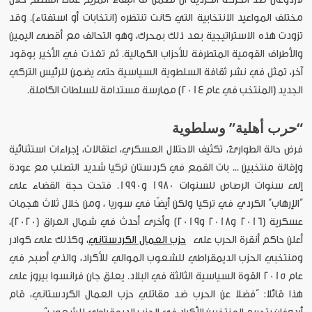
مختلف المواعيد الانتخابية التي كانت تنتظره (انتخابات أو استفتاء). وقد
تزودت هذه الاستراتيجية بعد ذلك بمحرك، وهو التحالف مع أقصى اليمين
والأطراف القومية المتطرفة للأحزاب الكمالية. ثم تغذت في الأخير بوقود
آخر، تمثل في نشر ثقافة السلطوية السياسية حتى يضمن للرئيس التركي
الجديد (المنتخب في عام 2014) ممارسة مستدامة للسلطات الكاملة.
“حرب أهلية” وسلطوية
فرض حالة الطوارئ، تكثيف الاحتلال العسكري، اعتقالات، إجراءات استثنائية
وإقالة منتخبين ... بات القمع في كردستان تركيا شديد التصلب مع عودة
إلى سنوات الرصاص للسنوات 1980 و1990. فتحت حجة القضاء على
“الإرهاب” الكردي في تركيا ولكن أيضًا في سوريا ، ومن خلال ثلاث هجمات
عسكرية (2016 و2018 و2019) وأخرى أحدث في شمال العراق (2020)،
أعلن حاكم أنقرة الحرب على
حزب العمال الكردستاني
، وكذلك على كوادر
ومنتخبي الحزب الديمقراطي للشعوب الموالي للأكراد، والذي أصبح في
عام 2015 القوة السياسية الثالثة في البلاد. يعلق جان فرانسوا بيروز على
هذا قائلا: “فضلا عن الحرب ضد مقاتلي حزب العمال الكردستاني، قام