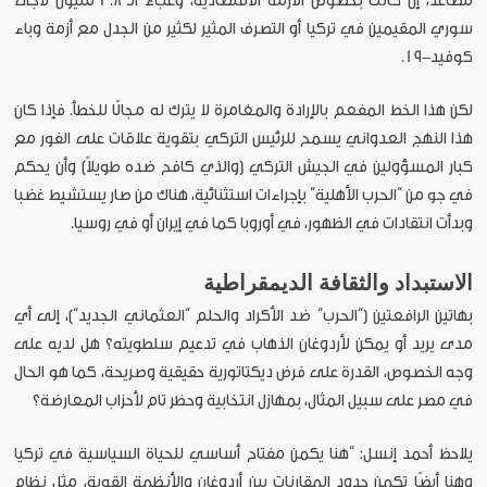
تتصاعد، إن كانت بخصوص الأزمة الاقتصادية، وعبء الـ 3.8 مليون لاجئ
سوري المقيمين في تركيا أو التصرف المثير لكثير من الجدل مع أزمة وباء
كوفيد-19.
لكن هذا الخط المفعم بالإرادة والمغامرة لا يترك له مجالًا للخطأ. فإذا كان
هذا النهج العدواني يسمح للرئيس التركي بتقوية علاقات على الفور مع
كبار المسؤولين في الجيش التركي (والذي كافح ضده طويلاً) وأن يحكم
في جو من “الحرب الأهلية” بإجراءات استثنائية، هناك من صار يستشيط غضبا
وبدأت انتقادات في الظهور، في أوروبا كما في إيران أو في روسيا.
الاستبداد والثقافة الديمقراطية
بهاتين الرافعتين (“الحرب” ضد الأكراد والحلم “العثماني الجديد”)، إلى أي
مدى يريد أو يمكن لأردوغان الذهاب في تدعيم سلطويته؟ هل لديه على
وجه الخصوص، القدرة على فرض ديكتاتورية حقيقية وصريحة، كما هو الحال
في مصر على سبيل المثال، بمهازل انتخابية وحظر تام لأحزاب المعارضة؟
يلاحظ أحمد إنسل: “هنا يكمن مفتاح أساسي للحياة السياسية في تركيا
وهنا أيضًا تكمن حدود المقارنات بين أردوغان والأنظمة القوية، مثل نظام