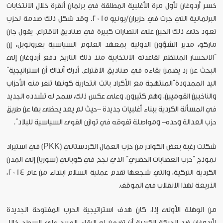
خسر أردوغان لأول مرة الأغلبية المطلقة في برلمان أنقرة خلال الانتخابات
البرلمانية التي جرت في حزيران/يونيو 2015. وقد شكل ذلك صدمة لحزب
تعود حتى ذلك الحين على انتصارات كبيرة في صناديق الاقتراع. يقول جان
ماركو، مدير الشؤون الدولية بمعهد العلوم السياسية بغرونوبل، إن
“الانحسار المنتظم لقاعدته الانتخابية منذ ذلك التاريخ دفع أردوغان إلى
البحث عن رد يضمن بقاءه في صناديق الاقتراع. أدرك آنذاك أن استراتيجية”
اليد الممدودة“المنتهجة مع الأكراد باتت انتحارية كونها تنفر منه الأحزاب
والناخبين القوميين، وهم كثيرون. وعلى عكس ذلك، سمح له تشدده الجديد
في المسألة الكردية ببناء أغلبيات جديدة -حيث لم يعد يحظى بها عن طريق
حزب العدالة وحده- ومواصلة تفوقه في توازن القوى السياسية للبلاد”.
شكلت رغبة بعض الكوادر من حزب العمال الكردستاني (PKK) في استيراد
نموذج “حرب العصابات الحضري” الذي نجح في كوباني (سوريا) إلى المدن
الكردية التركية، والتي شجعها تقدم عملية السلام ابتداء من عام 2014،
الذريعة لهذا الانقلاب في الموقف.
من الوهلة الأولى إذا، كان هدف استراتيجية الحرب المفتوحة الجديدة
لأردوغان ضد الحركة الكردية أن تضمن له البقاء المريح على السطح خلال