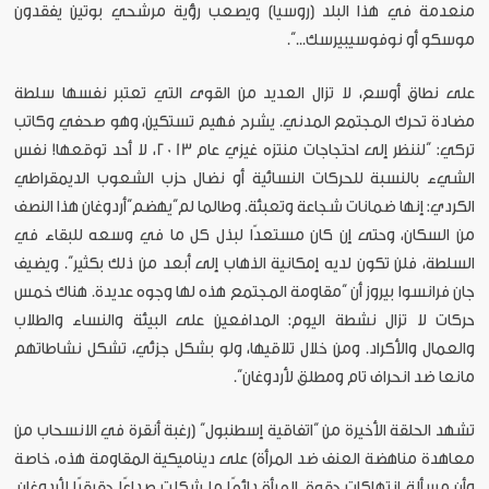
منعدمة في هذا البلد (روسيا) ويصعب رؤية مرشحي بوتين يفقدون
موسكو أو نوفوسيبيرسك...”.
على نطاق أوسع، لا تزال العديد من القوى التي تعتبر نفسها سلطة
مضادة تحرك المجتمع المدني. يشرح فهيم تستكين، وهو صحفي وكاتب
تركي: “لننظر إلى احتجاجات منتزه غيزي عام 2013، لا أحد توقعها! نفس
الشيء بالنسبة للحركات النسائية أو نضال حزب الشعوب الديمقراطي
الكردي: إنها ضمانات شجاعة وتعبئة. وطالما لم”يهضم“أردوغان هذا النصف
من السكان، وحتى إن كان مستعدًا لبذل كل ما في وسعه للبقاء في
السلطة، فلن تكون لديه إمكانية الذهاب إلى أبعد من ذلك بكثير”. ويضيف
جان فرانسوا بيروز أن “مقاومة المجتمع هذه لها وجوه عديدة. هناك خمس
حركات لا تزال نشطة اليوم: المدافعين على البيئة والنساء والطلاب
والعمال والأكراد. ومن خلال تلاقيها، ولو بشكل جزئي، تشكل نشاطاتهم
مانعا ضد انحراف تام ومطلق لأردوغان”.
تشهد الحلقة الأخيرة من “اتفاقية إسطنبول” (رغبة أنقرة في الانسحاب من
معاهدة مناهضة العنف ضد المرأة) على ديناميكية المقاومة هذه، خاصة
وأن مسألة انتهاكات حقوق المرأة دائمًا ما شكلت صداعًا حقيقيًا لأردوغان.