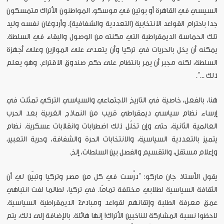
السيسي في القاهرة أو بوتين في موسكو. المواطنون الأتراك متمسكون
جدا باحترام القواعد الانتخابية (التعددية والشفافية). وأردوغان نفسه وليد
تلك الحماسة الديمقراطية التي مكنته من الوصول والبقاء في السلطة.
يمكنه أن يخل بالحريات في تركيا وأن يتعدى على الموازين وعلى أجهزة
السلطة، لكنه مجبر أن يمر بانتظام على حكم صندوق الاقتراع. وهو يعلم
ذلك ...”.
هنا، بالفعل، خاصية في التاريخ الاجتماعي والسياسي التركي تمثلت في
إرساء نظام سياسي ديمقراطي قريب من النماذج الغربية بعد الحرب
العالمية الثانية، حتى وإن تخلّل ذلك اضطرابات وانقلابات عسكرية. نظام
يتميز بالتعددية السياسية، والانتخابات الحرة والشفافة، وحرية التعبير،
وإعلام مستقل، والتقسيم والفصل بين السلطات، إلخ.
يقول الأستاذ جان ماركو: “درَّست في كل من مصر وتركيا وتبيّن لي أن
الثقافة السياسية لطلابي مختلفة تمامًا. في تركيا، لطالما لفت انتباهي
عمق معرفة الطلبة وإتقانهم لقواعد ومبادئ الديمقراطية السياسية.
لاحظوا نسبة المشاركة للناخبين الأتراك! إنها هائلة. بالإضافة إلى ذلك، يتم