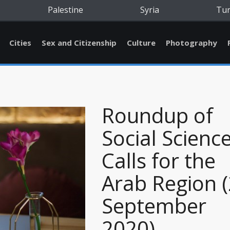
Palestine
Syria
Tu
Cities
Sex and Citizenship
Culture
Photography
Roundup of
Social Scienc
Calls for the
Arab Region 
September
2020)