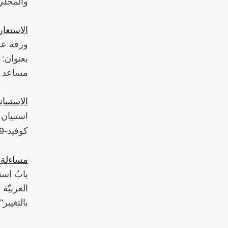
والمحلي.
الاستعار
ورقة عم
بعنوان: 
مساعد ‫
الاستبيان
استبيان‫
كوفيد-19 على مجتمع العلوم الاجتماعيّة والإنسانيّة في المنطقة العربيّة"
مساءلة ا
بابُ است
العربيّة
بالتغيير‫”