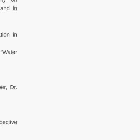
 and in
tion in
 "Water
er, Dr.
pective