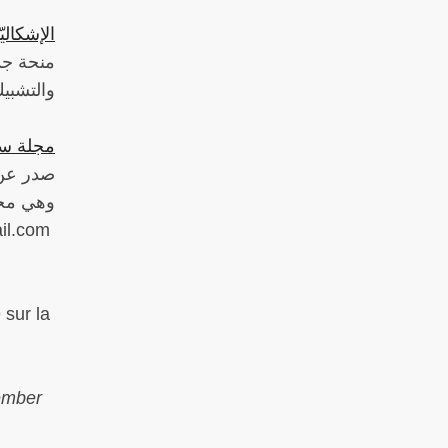
الإشكالي
منحة جدي
والتشبيك والنشر (الدورة
مجلة سوسيولو
صدر ع،"
وهي مجل‫
il.com
 sur la
ember