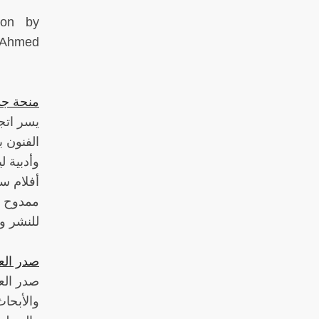
ion by
z Ahmed
منحة جد
يسر اتج
وأدبية ل
أفلام سي
ممدوح 
للنشر وا‫
صدر العد
صدر العد
والأبحا