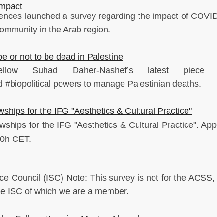
Impact
ciences launched a survey regarding the impact of COVI
community in the Arab region.
e or not to be dead in Palestine
low Suhad Daher-Nashef’s latest piece 
d
#biopolitical
powers to manage
Palestinian
deaths.
ships for the IFG "Aesthetics & Cultural Practice"
ships for the IFG "Aesthetics & Cultural Practice". Appl
00h CET.
ce Council (ISC) Note: This survey is not for the ACSS,
 the ISC of which we are a member.