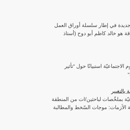
جديدة في إطار سلسلة أوراق العمل
ورقة هو خالد كاظم أبو دوح (أستاذ
لاجتماعيّة استبيانًا حول “تأثير
بالتغيير
يّة بملخّصات لباحثين/ات من المنطقة
امة الأزمات: موجات السّخط والمطالبة