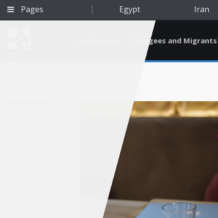
Pages
Egypt
Iran
Environment
Refugees and Migrants
BETA
Sep 23, 2020
A
Qatar