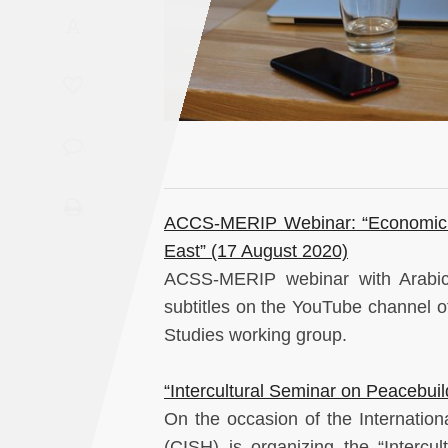
Saudi
A
Arabia
Syria
Tunisia
Turkey
ACCS-MERIP Webinar: “Economic Sa
East” (17 August 2020)
Yemen
ACSS-MERIP
webinar with Arabi
subtitles on the YouTube channel 
Maghreb
Studies working group.
“Intercultural Seminar on Peacebui
On the occasion of the Internatio
(CISH) is organizing the “Intercu