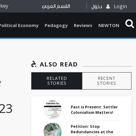
rkey
Login
دخول
القسم العربي
Political Economy
Pedagogy
Reviews
NEWTON
ALSO READ
e
RELATED
RECENT
STORIES
STORIES
(23
Past is Present: Settler
Colonialism Matters!
Petition: Stop
Redundancies at the