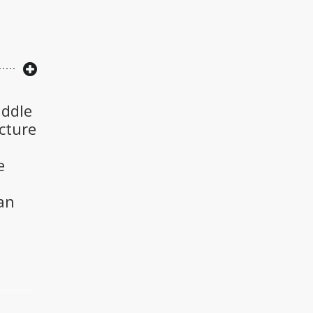
iddle
cture
e
an