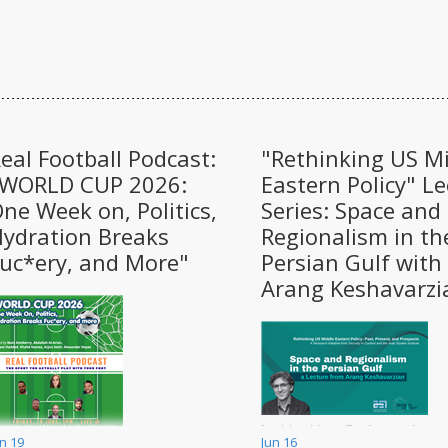
eal Football Podcast:
"Rethinking US M
"WORLD CUP 2026:
Eastern Policy" Le
ne Week on, Politics,
Series: Space and
ydration Breaks
Regionalism in th
uc*ery, and More"
Persian Gulf with
Arang Keshavarzi
In this video, Professor Arang
un 19
Jun 16
e will be discussing a variety of