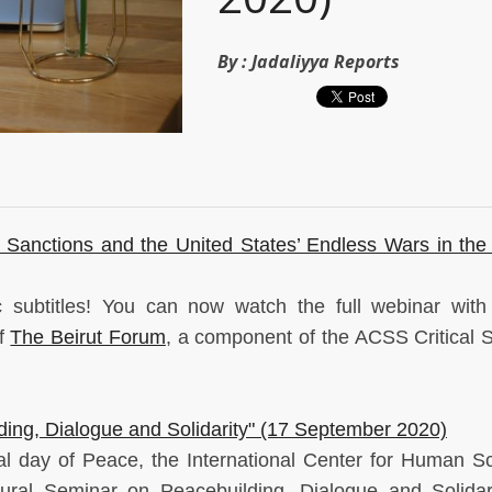
By :
Jadaliyya Reports
nctions and the United States’ Endless Wars in the
c subtitles! You can now watch the full webinar with
of
The Beirut Forum
, a component of the ACSS Critical S
lding, Dialogue and Solidarity" (17 September 2020)
nal day of Peace, the International Center for Human S
ltural Seminar on Peacebuilding, Dialogue and Solidar