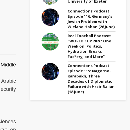
University of Exeter
Connections Podcast
Episode 116: Germany’s
Jewish Problem with
Wieland Hoban (26 June)
Real Football Podcast:
"WORLD CUP 2026: One
Week on, Politics,
Hydration Breaks
Fuc*ery, and More"
 Middle
Connections Podcast
Episode 115: Nagorno-
Karabakh, Three
 Arabic
Decades of Diplomatic
Failure with Hrair Balian
ecurity
(18 June)
ciences
ity” on