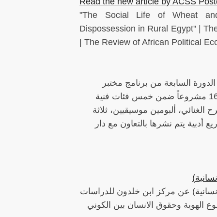
Read the new article by ACSS Pos
"The Social Life of Wheat an
Dispossession in Rural Egypt" | T
| The Review of African Political E
لدورة السابعة من برنامج مختبر
الفنون بالتعاون مع معهد غوته. حيث دعمت المؤسسة في هذه الدورة 16 مشروعاً ضمن خمس فئات فنية
 الغنائي، ألبومين موسيقيين، ثلاثة
ع أدبية يتم نشرها بالتعاون مع دار
(سانية
لانسانية) عن مركز ابن خلدون للدراسات
ع الهوية وحقوق الانسان بين الكوني