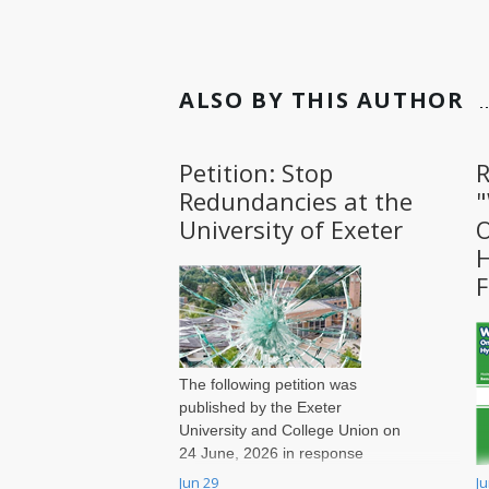
ALSO BY THIS AUTHOR
Petition: Stop
R
Redundancies at the
University of Exeter
O
H
F
The following petition was
published by the Exeter
University and College Union on
24 June, 2026 in response
to massive job cuts at the
Jun 29
J
W