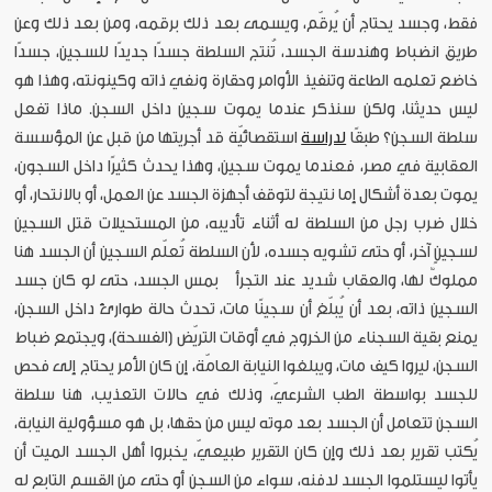
فقط، وجسد يحتاج أن يُرقّم، ويسمى بعد ذلك برقمه، ومن بعد ذلك وعن
طريق انضباط وهندسة الجسد، تُنتج السلطة جسدًا جديدًا للسجين، جسدًا
خاضع تعلمه الطاعة وتنفيذ الأوامر وحقارة ونفي ذاته وكينونته، وهذا هو
ليس حديثنا، ولكن سنذكر عندما يموت سجين داخل السجن. ماذا تفعل
سلطة السجن؟ طبقًا
لدراسة
استقصائيّة قد أجريتها من قبل عن المؤسسة
العقابية في مصر، فعندما يموت سجين، وهذا يحدث كثيرًا داخل السجون،
يموت بعدة أشكال إما نتيجة لتوقف أجهزة الجسد عن العمل، أو بالانتحار، أو
خلال ضرب رجل من السلطة له أثناء تأديبه، من المستحيلات قتل السجين
لسجينٍ آخر، أو حتى تشويه جسده، لأن السلطة تُعلّم السجين أن الجسد هنا
مملوكٌ لها، والعقاب شديد عند التجرأ بمس الجسد، حتى لو كان جسد
السجين ذاته، بعد أن يُبلّغ أن سجينًا مات، تحدث حالة طوارئ داخل السجن،
يمنع بقية السجناء من الخروج في أوقات التريّض (الفسحة)، ويجتمع ضباط
السجن، ليروا كيف مات، ويبلغوا النيابة العامّة، إن كان الأمر يحتاج إلى فحص
للجسد بواسطة الطب الشرعيّ، وذلك في حالات التعذيب، هنا سلطة
السجن تتعامل أن الجسد بعد موته ليس من حقها، بل هو مسؤولية النيابة،
يُكتب تقرير بعد ذلك وإن كان التقرير طبيعيّ، يخبروا أهل الجسد الميت أن
يأتوا ليستلموا الجسد لدفنه، سواء من السجن أو حتى من القسم التابع له