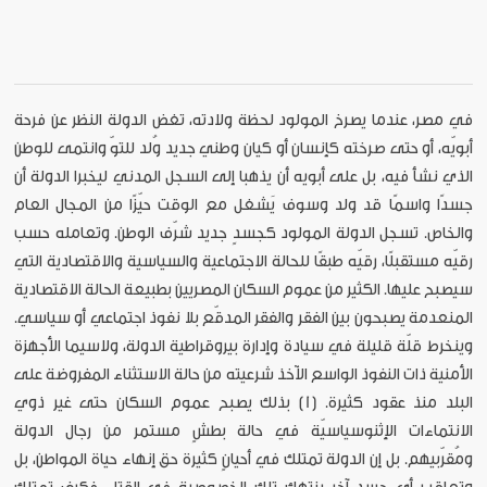
في مصر، عندما يصرخ المولود لحظة ولادته، تغض الدولة النظر عن فرحة
أبويّه، أو حتى صرخته كإنسان أو كيان وطني جديد وُلد للتوّ وانتمى للوطن
الذي نشأ فيه، بل على أبويه أن يذهبا إلى السجل المدني ليخبرا الدولة أن
جسدًا واسمًا قد ولد وسوف يَشغل مع الوقت حيّزًا من المجال العام
والخاص. تسجل الدولة المولود كجسدٍ جديد شرّف الوطن. وتعامله حسب
رقيّه مستقبلًا، رقيّه طبقًا للحالة الاجتماعية والسياسية والاقتصادية التي
سيصبح عليها. الكثير من عموم السكان المصريين بطبيعة الحالة الاقتصادية
المنعدمة يصبحون بين الفقر والفقر المدقّع بلا نفوذ اجتماعي أو سياسي.
وينخرط قلّة قليلة في سيادة وإدارة بيروقراطية الدولة، ولاسيما الأجهزة
الأمنية ذات النفوذ الواسع الآخذ شرعيته من حالة الاستثناء المفروضة على
البلد منذ عقود كثيرة. [1] بذلك يصبح عموم السكان حتى غير ذوي
الانتماءات الإثنوسياسيّة في حالة بطشٍ مستمر من رجال الدولة
ومُقرّبيهم. بل إن الدولة تمتلك في أحيانٍ كثيرة حق إنهاء حياة المواطن، بل