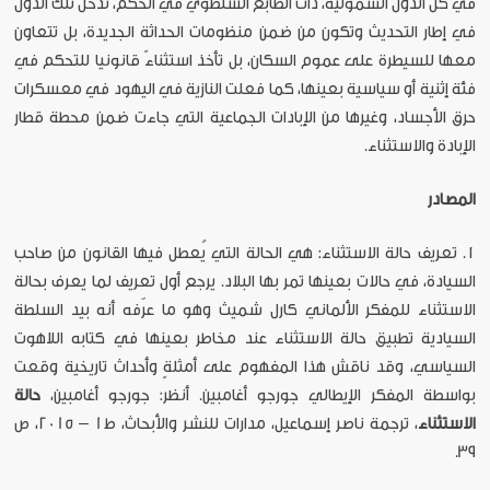
في كل الدول الشمولية، ذات الطابع السلطوي في الحكم، تدخل تلك الدول
في إطار التحديث وتكون من ضمن منظومات الحداثة الجديدة، بل تتعاون
معها للسيطرة على عموم السكان، بل تأخذ استثناءً قانونيا للتحكم في
فئة إثنية أو سياسية بعينها، كما فعلت النازية في اليهود في معسكرات
حرق الأجساد، وغيرها من الإبادات الجماعية التي جاءت ضمن محطة قطار
الإبادة والاستثناء.
المصادر
١. تعريف حالة الاستثناء: هي الحالة التي يُعطل فيها القانون من صاحب
السيادة، في حالات بعينها تمر بها البلاد. يرجع أول تعريف لما يعرف بحالة
الاستثناء للمفكر الألماني كارل شميث وهو ما عرّفه أنه بيد السلطة
السيادية تطبيق حالة الاستثناء عند مخاطر بعينها في كتابه اللاهوت
السياسي، وقد ناقش هذا المفهوم على أمثلةٍ وأحداث تاريخية وقعت
بواسطة المفكر الإيطالي جورجو أغامبين. أنظر: جورجو أغامبين،
حالة
الاستثناء
، ترجمة ناصر إسماعيل، مدارات للنشر والأبحاث، ط1 – 2015، ص
39.