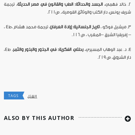
٢. خالد فهمي،
الجسد والحداثة: الطب والقانون في مصر الحديثة
، ترجمة
شريف يونس، دار الكتب والوثائق القومية،. ص211.
٣. ميشيل فوكو ،
تاريخ الجنسانية: إرادة العرفان
، ترجمة محمد هشام ،ط4 ،
– إفريقيا الشرق –المغرب ، ص 116.
٤. د. عبد الوهاب المسيري،
رحلتي الفكرية: في الجذور والبذور والثمر
، ط4،
دار الشروق، ص 219.
TAGS
القتل
ALSO BY THIS AUTHOR