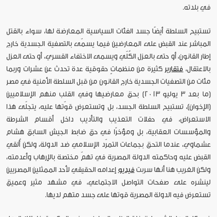
في بلدته.
تستبيح السلطة أيضًا جسد الفئات السياسية المعارضة لها، سواء بالقتل
المباشر عند القبض على المعارضين فيما يسمّى بالتصفية الجسدية خارج
إطار القانون، أو حتى بالعزل الكُلّي ويسمى الاختفاء القسري، أو حتى العزل
بالاعتقال،
فتقارير
كثيرة من منظماتٍ حقوقية عدة تحدث عن عشرات وربما
مئات من التصفيات الجسدية خارج القانون من قبل السلطة الأمنية في مصر
(ما بعد 3 يوليو 2013) بحق معارضيها وفي القلب منهم الإسلاميين
(الإخوان)، تستبيح السلطة الجسد، بل وتستعرض قوّتها عليه، يتجلّى هذا
الاستعراض، في حفلات التعذيب والتأديب داخل أقسام الشرطة
والمؤسسات العقابية، بل ومؤخرًا في حق ضابط الجيش السابق هشام
عشماوي، عندما التحق بجماعات التمرّد الإسلامي ضد الدولة، ولكن أُلقي
القبض عليه وحاكمته الدولة المصرية في تهمّ مختصة بالإرهاب وأعدمته،
ولكن الغريب هنا أنها سربت
فيديو
إعدامه الحقيقي لأحد الممثلين المصريين
لينشره على صفحات التواصل الاجتماعي، في مشهد مثير وعميق
تستعرض فيه الدولة المصرية قوتها على جسد متهم لديها.