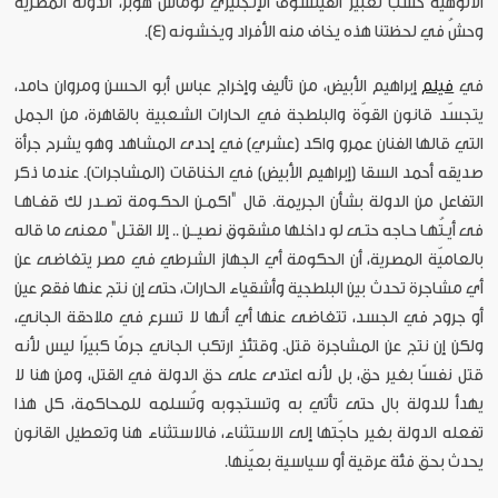
الألوهية حسب تعبير الفيلسوف الإنجليزي توماس هوبز، الدولة المصرية
وحشُ في لحظتنا هذه يخاف منه الأفراد ويخشونه [4].
في
فيلم
إبراهيم الأبيض، من تأليف وإخراج عباس أبو الحسن ومروان حامد،
يتجسّد قانون القوّة والبلطجة في الحارات الشعبية بالقاهرة، من الجمل
التي قالها الفنان عمرو واكد (عشري) في إحدى المشاهد وهو يشرح جرأة
صديقه أحمد السقا (إبراهيم الأبيض) في الخناقات (المشاجرات). عندما ذكر
التفاعل من الدولة بشأن الجريمة. قال "اكمـن الحكـومة تصـدر لك قفـاهـا
فى أيـتُهـا حـاجه حتـى لو داخلها مشقوق نصيــن .. إلا القتـل" معنى ما قاله
بالعاميّة المصرية، أن الحكومة أي الجهاز الشرطي في مصر يتغاضى عن
أي مشاجرة تحدث بين البلطجية وأشقياء الحارات، حتى إن نتج عنها فقع عين
أو جروح في الجسد، تتغاضى عنها أي أنها لا تسرع في ملاحقة الجاني،
ولكن إن نتج عن المشاجرة قتل. وقتئذٍ ارتكب الجاني جرمًا كبيرًا ليس لأنه
قتل نفسًا بغير حق، بل لأنه اعتدى على حق الدولة في القتل، ومن هنا لا
يهدأ للدولة بال حتى تأتي به وتستجوبه وتُسلمه للمحاكمة، كل هذا
تفعله الدولة بغير حاجّتها إلى الاستثناء، فالاستثناء هنا وتعطيل القانون
يحدث بحق فئة عرقية أو سياسية بعيّنها.