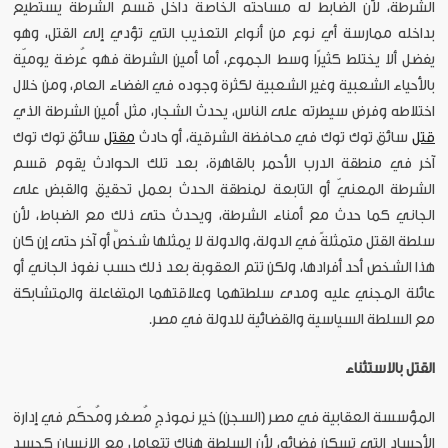
الشرطة، لأن الضابط له مساحته الخاصة داخل قسم الشرطة يستطيع
بداخله ممارسة أي نوع من أنواع التعذيب التي تؤدي إلى القتل، وهو
يفضل ألا يختلط كثيرًا وسط الجموع، أما أمين الشرطة فهو عُرضة يوميّة
بالأحياء الشعبية وغير الشعبية لكثرة وجوده في الفضاء العام، ومن خلال
اختلاطه وفرض سيطرته على الناس، يحدث الشجار، مثل أمين الشرطة الذي
قتل
سائق توك توك في محافظة الشرقية، أو حادث
مقتل
سائق توك توك
آخر في منطقة الدرب الأحمر بالقاهرة، بعد تلك الحوادث يقوم قسم
الشرطة المعنيّ أو التابعة لمنطقة الحدث بعمل تحقيق والقبض على
الجاني كما حدث مع أمناء الشرطة، ويحدث حتى ذلك مع الضباط، لأن
سلطة القتل متمثلةً في الدولة، والدولة لا يمثلها شخصٌ أو آخر حتى إن كان
هذا الشخص أحد أفرادها، ولكن تتم العقوبة بعد ذلك حسب نفوذ الجاني أو
عائلة المجني عليه ومدى سلطتهما وعلاقتهما المتفاعلة والمتشابكة
مع السلطة السياسية والقضائية للدولة في مصر.
القتل بالاستثناء
المؤسسة العقابية في مصر (السجن) خير نموذجٍ مُصغر ومُحكّم في إدارة
الأجساد التي تسكن فضائه، لأن السلطة هناك تتعامل مع الإنسان كجسد