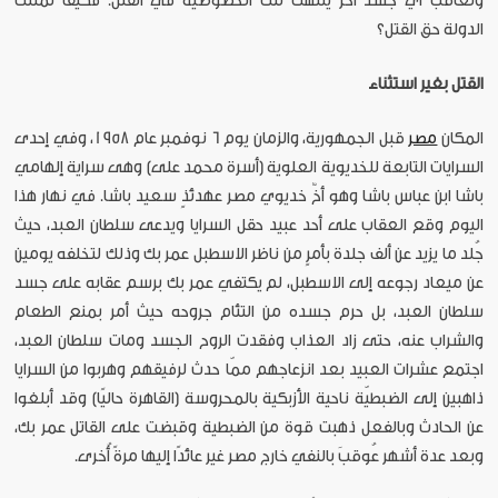
وتعاقب أي جسد آخر ينتهك تلك الخصوصية في القتل. فكيف تمتلك
الدولة حق القتل؟
القتل بغير استثناء
المكان
مصر
قبل الجمهورية، والزمان يوم 6 نوفمبر عام 1958، وفي إحدى
السرايات التابعة للخديوية العلوية (أسرة محمد على) وهى سراية إلهامي
باشا ابن عباس باشا وهو أخٌ خديوي مصر عهدئذٍ سعيد باشا. في نهار هذا
اليوم وقع العقاب على أحد عبيد حقل السرايا ويدعى سلطان العبد، حيث
جُلد ما يزيد عن ألف جلدة بأمرٍ من ناظر الاسطبل عمر بك وذلك لتخلفه يومين
عن ميعاد رجوعه إلى الاسطبل، لم يكتفي عمر بك برسم عقابه على جسد
سلطان العبد، بل حرم جسده من التئام جروحه حيث أمر بمنع الطعام
والشراب عنه، حتى زاد العذاب وفقدت الروح الجسد ومات سلطان العبد،
اجتمع عشرات العبيد بعد انزعاجهم ممّا حدث لرفيقهم وهربوا من السرايا
ذاهبين إلى الضبطيّة ناحية الأزبكية بالمحروسة (القاهرة حاليًا) وقد أبلغوا
عن الحادث وبالفعل ذهبت قوة من الضبطية وقبضت على القاتل عمر بك،
وبعد عدة أشهر عُوقبَ بالنفي خارج مصر غير عائدًا إليها مرةً أُخرى.