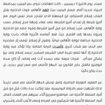
مساء يوم الاثنين 7 ديسمبر - كانت الهتافات تدوّي حيّ المنيب بمحافظة
الجيزة، تحديدا أمام قسم المنيب حيث
اتهم
الأهالي قوات الداخلية بقتل
الشاب إسلام الاسترالي ابن المنطقة الذي تشاجر صباح نفس اليوم مع
أمين شرطة إثر تعدي أمين الشرطة على غطاء وجهة محل إسلام، حسب
رواية الأهالي، ضُرِبَ إسلام من قِبل أمين الشرطة وقوة معه من الداخلية
وجرّوه بعدها إلى القسم حيث لفظ أنفاسه الأخيرة هُناك، جاءت رواية
الداخلية مخالفة لرواية الأهالي تمامًا. وتقول أن إسلام توفى إثر مشاجرة
في الحيّ مع شباب آخرين،
وأصدرت
النيابة العامة بيانا تؤكد فيه رواية
الداخلية إلا أنها تنتظر نتيجة الطب الشرعي المُشرّح لجسد إسلام وقد بيّن
بشكلٍ مبدأي ضربات عنيفة على جسده أدت إلى وفاته، أيًا كان صحة
الروايتين فَالقتل خارج القانون بيد الجهاز الأمني في مصر ليس بجديد، بل
حدث يتكرر دائمًا.
عبر العقود الطويلة الماضية، ومع توحش الجهاز الأمني في مصر، نتيجةً
لذلك اشتهرت مصر بالدولة البوليسية، فقد ارتكبت عدة حالات قتلٍ من قبل
أفراد السلطة الأمنية ضد مواطنين مصريين أثناء سيرهم في الفضاء العام،
أفراد السلطة الأمنية هنا مُتمثلون في الضباط وعلى الأغلب أمناء ومُخبري