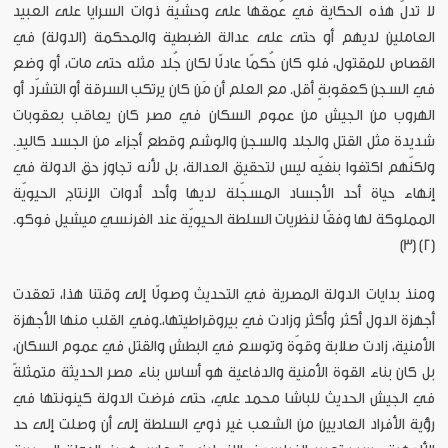
لا تدلّ هذه الحكاية في عُمقها على وحشيّة ذوات السرايا على العبيد
العاملين لديهم أو حتى على عدالة الضبطية والمحكمة (الدولة) في
القصاص للمقتول، فلو كان حُكمًا عادلًا لكان جُلد مثله حتى مات، أو وضع
في السجن كعقوبةٍ أقل. مع العلم أن مَن كان يرتكب السرقة أو التشرّد أو
الهروب من الجيش من عموم السكان في مصر كان يعاقب بعقوبات
شديدة مثل القتل والجلد والسجن والوشم وقطع أجزاء من الجسد كاليدِ.
ولكنّهم اكتفوا بنفيّه ليس لتحقيق العدالة، بل لأنه تجاوز حق الدولة في
إنهاء حياة أحد الأجساد المسجّلة لديها وأحد أدوات الإنتاج الحيويّة
المملوكة لها وفقًا لنظريات السلطة الحيويّة عند الفرنسي ميشيل فوكو.
[2] [3]
ومنذ بدايات الدولة المصرية في التحديث وصولًا إلى وقتنا هذا، تعقدت
أجهزة الدول أكثر وأكثر وزادت في بيروقراطيتها،.وفي القلب منها الأجهزة
الأمنية، زادت صلابة وقوّة وتوسع في البطش والقتل في عموم السكان،
بل كان بناء القوة الأمنية والدفاعية هو أساس بناء مصر الحديثة متمثلةً
في الجيش الحديث للباشا محمد علي، حتى فرضت الدولة كينونتها في
رؤية الأفراد العاديين من الشعب غير ذوي السلطة إلى أن وصلت إلى حد