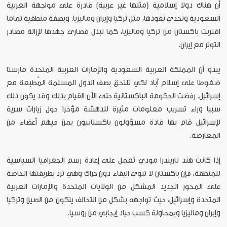
أن هناك دولا إسلامية (مثلها غير عربية) قادرة على مواجهة العربية
السعودية وتحدي نفوذها، مثل تركيا وإيران وماليزيا. وبصفة منطقية تماما
اقتربت باكستان من تركيا وماليزيا، كما تبذل قصارى جهدها لإزالة مصادر
التوتر مع إيران.
يبدو أن المملكة العربية السعودية والإمارات العربية المتحدة مارستا
ضغوطا على إسلام آباد لكي تلتحق بصف الدول المسلمة المُطبعة مع
إسرائيل. رفضت الحكومة الباكستانية حتى الآن القيام بذلك وقد يكون ذلك
سببا وراء تسريب معلومات مثيرة للدهشة مؤخرا حول زيارات سرية
لإسرائيل قام بها قادة مسؤولون باكستانيون بمن فيهم أعضاء من
المعارضة.
إذا كانت هند ناريندرا مودي تعمل على إعادة رسم الجغرافيا السياسية
للمنطقة، فإن باكستان لا تنوي البقاء دون حراك وهي ترد بطريقتها الخاصة
على المحور الجديد المشكل من الولايات المتحدة والإمارات العربية
المتحدة وإسرائيل، حيث تواجهه بشكل من التحالف يتكون من الصين وتركيا
وإيران وماليزيا وبمحاولة كسب حياد إيجابي من روسيا.