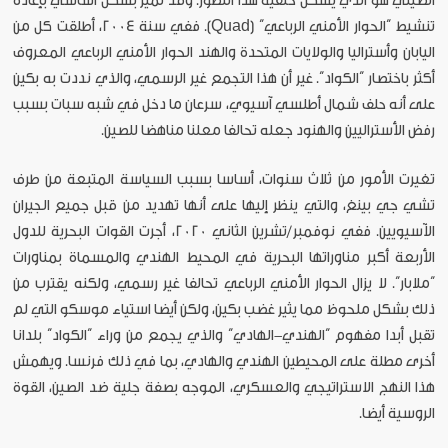
الصيني هو الذي يشكل خلفية هذا التطور. وقد تميز بشكل أساسي بإعادة
تنشيط “الحوار الأمني الرباعي” (Quad). ففي سنة 2004، أطلقت كل من
اليابان وأستراليا والولايات المتحدة والهند الحوار الأمني الرباعي المعروف
أكثر باختصار “الكواد”. غير أن هذا التجمع غير الرسمي، والذي نددت به بكين
على أنه حلف شمال أطلسي آسيوي، سرعان ما دخل في شبه سبات بسبب
رفض الأستراليين والهنود جعله تحالفا معلنا مناهضا للصين.
تغيرت الأمور من ثلاث سنوات، أساسا بسبب السياسة المتبعة من طرف
تشي جي بينغ، والتي ينظر إليها على أنها تهديد من قبل جميع الجيران
الآسيويين. ففي نوفمبر/تشرين الثاني 2020، أجرت القوات البحرية للدول
الأربعة أكبر مناوراتها البحرية في المحيط الهندي والمسماة بمناورات
“ملابار”. لا يزال الحوار الأمني الرباعي تحالفا غير رسمي، ولكنه يقترب من
ذلك بشكل ملحوظ مما يثير غضب بكين، ولكن أيضا استياء موسكو التي لم
تقبل أبدا مفهوم “الهندي-الهادي” والذي يجمع من وراء “الكواد” بلدانا
أخرى مطلة على المحيطين الهندي والهادي، بما في ذلك فرنسا. ويهمش
هذا النهج الاستراتيجي والعسكري، الموجه بصفة جلية ضد الصين، القوة
الروسية أيضا.