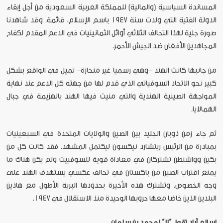
المساندة السياسية (والمالية) للمملكة العربية السعودية من أجل إبقاء
الدولة الفتية التي ولدت سنة 1947 باسم الإسلام، قائمة. وقد شاهدنا
صورة جلية لهذا التحالف الثلاثي أوائل الثمانينيات في الدعم المقدم لكفاح
المجاهدين الأفغان ضد الجيش الأحمر.
من جانبها كانت الهند -وهي رسميا غير منحازة- تميل في الواقع بشكل
كبير نحو الاتحاد السوفياتي الذي قدم لها من جهته كل الدعم عند نهاية
المواجهة الصينية الهندية والتي منيت فيها الهند بالهزيمة في جبال
الهمالايا.
ثم جاء زمن ذوبان الجليد بين الصين والولايات المتحدة في السبعينيات
بمبادرة من الرئيس ريتشارد نيكسون ليكتمل المشهد. فقد كانت كل من
بكين وواشنطن تشتركان في معاداة قوية للسوفييت ولم يكن هناك ما
يمنع اقتراب الصين من باكستان في تحالف عكسي يستهدف الهند على
وجه الخصوص. وتشترك هذه الأخيرة بحدودها البرية الأطول مع هاذين
البلدين الذين خاضا معها حروبها الوحيدة منذ الاستقلال في 1947.
إسلام آباد تقول “لا” لمحمد بن سلمان