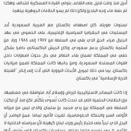
أحيل منذ وقت قليل على التقاعد، بتولي القيادة العسكرية للتحالف. وهكذا
تم حفظ ماء وجه البلدين ولكن ذلك لم يسوّ الخلافات الجوهرية بينهما.
لسنوات طويلة، كان اصطفاف باكستان مع العربية السعودية أحد
المسلمات في الجغرافيا السياسية الإقليمية، على الخصوص في عهد
الجنرال ضياء الحق الذي بقي في السلطة من 1977 إلى 1988 وزاد من
أسلمة باكستان بدعم سعودي. وكان الجيش الباكستاني حاضرا بشكل
خفي في المملكة لضمان بقاء النظام في حال حدوث اضطرابات داخل
القوات المسلحة السعودية. ومن جانبها كانت المملكة تضمن ميزانيات
باكستان، بما في ذلك تمويل الأبحاث النووية التي أدت إلى إنتاج “القنبلة
الذرية الإسلامية” في باكستان.
إذا كانت المصالح الاستراتيجية للرياض وإسلام آباد متوافقة في معظمها،
فإن الخلافات الحتمية التي قد تحدث كانت تُسوَّى بتَكَتُّم. لكن منذ أن تركزت
السلطة في المملكة بين يدي محمد بن سلمان، والذي ليس من ميزاته
الأولى الصبر والحنكة الدبلوماسية، تغيرت الأمور تماما. فمن الواضح أن
الرجل الذي تجرأ على احتجاز رئيس وزراء لبنان كرهينة لأن سياسته الداخلية لا
تلائمه، لا يرى نفسه ملزما باحترام حساسيات باكستان التي يُفترض أنها