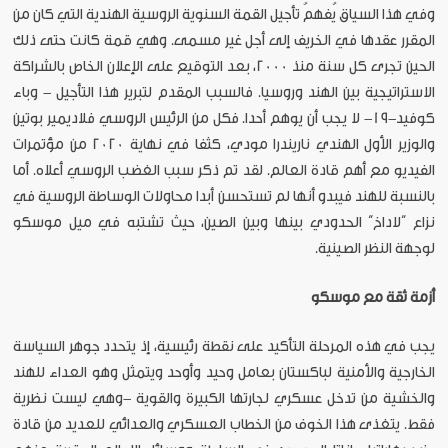
وفي هذا السياق يُفهمُ تأجيل القمة السنوية الروسية الهندية التي كان من
المقرر عقدها في الخريف إلى أجل غير مسمى. وهي قمة كانت حتى ذلك
الحين تجرى كل سنة منذ 2000، بعد التوقيع على الإعلان الخاص بالشراكة
الاستراتيجية بين الهند وروسيا. فالسبب المقدم لتبرير هذا التأجيل - وباء
كوفيد-19- لا يجب أن يوهم أحدا. فكل من الرئيس الروسي فلاديمير بوتين
والوزير الأول الهندي ناريندرا مودي، كثفا في نهاية 2020 من مؤتمرات
الفيديو مع أهم قادة العالم. لقد تم ذكر سبب الغضب الروسي أعلاه. أما
بالنسبة للهند فيبدو أنها لم تستحسن أبدا محاولات الوساطة الروسية في
نزاع “لاداخ” الحدودي بينها وبين الصين، حيث تشتبه في ميل موسكو
لوجهة النظر الصينية.
أزمة ثقة مع موسكو
يجب في هذه المرحلة التأكيد على نقطة رئيسية، إذ يتحدد جوهر السياسة
الخارجية والأمنية لباكستان بعامل وحيد وأوحد ويتمثل وهو العداء للهند
والخشية من تدخل عسكري لجارتها الكبيرة والقوية -وهي ليست نظرية
فقط. يتغذى هذا الخوف من الخطاب العسكري والعدائي للعديد من قادة