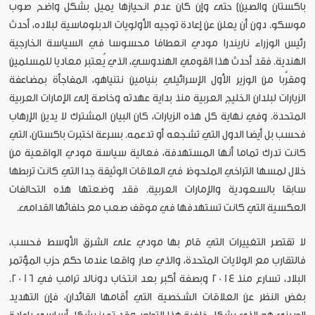
باكستان والصين) حتى وإن كان عدم انحيازها يميل بشكل واضح صوب
موسكو. دون أن يعلن عن إعادة توجيه الأولويات الدبلوماسية لبلاده، أحدث
رئيس الوزراء ناريندرا مودي انعطافا محسوسا في السياسة الخارجية
الهندية. فقد أحدث هذا القومي الهندوسي، الذي يُعتبر معاديا للمسلمين
ومقرَّبا من الوزير الأول الإسرائيلي بنيامين نتنياهو، المفاجأة بمضاعفة
الزيارات لبلدان الخليج العربية منذ بداية عهدته وخاصة إلى الإمارات العربية
المتحدة. وفي نهاية كل هذه الزيارات، كان البيان المشترك لا يدين الإرهاب
فحسب بل أيضا الدول التي تشجعه أو تدعمه. بسرعة اختبرت باكستان، التي
كانت تدرك تماما أنها المستهدفة، فعالية سياسة مودي الواقعية من
خلال لمسها التراخي الملحوظ في العلاقات الوثيقة جدا التي كانت تربطها
سابقا بالسعودية والإمارات العربية. فقد وضعتها هذه التحالفات
العكسية التي كانت تستهدفها في موقف صعب مع حلفائها القدامى.
لا تقتصر التغييرات التي قام بها مودي على الشرق الأوسط فحسب،
فالتقارب مع الولايات المتحدة، والذي صار واقعا عندما حكم حزب المؤتمر
البلاد، تسارع منذ 2014 وبصفة أكبر بعد انتخاب دونالد ترامب في 2016.
بغض النظر عن العلاقات الشخصية التي أقامها القائدان، فإن التهديد