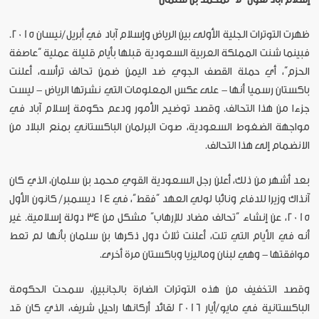
ظهرت التوترات الجلية الأولى بين الرياض وإسلام آباد في أبريل/نيسان 2015.
فبينما شنت المملكة العربية السعودية قبلها بأيام قليلة عملية “عاصفة
الحزم”، أي حملة القصف الجوي ضد اليمن ضمن تحالف ترأسه، أعلنت
باكستان رسميا أنها - على عكس المعلومات التي نشرتها الرياض - ليست
جزءا من هذا التحالف. وقصد توضيح الأمور ودعم حكومة إسلام آباد في
مواجهة الضغوط السعودية، صوت البرلمان الباكستاني بمنع البلاد من
الانضمام إلى هذا التحالف.
بعد أشهر من ذلك، أعلن رجل السعودية القوي محمد بن سلمان، الذي كان
آنذاك وزيرا للدفاع ونائبا لولي العهد “فقط”، في 14 ديسمبر/ كانون الأول
2015، عن إنشاء “تحالف مضاد للإرهاب” مشكل من 34 دولة إسلامية. غير
أنه في الأيام التي تلت، أعلنت ثلاث دول ذكرها بن سلمان بأنها لم تعط
موافقتها - وهي لبنان وماليزيا وباكستان مرة أخرى.
وقصد التخفيف من هذه التوترات الضارة بالجانبين، سمحت الحكومة
الباكستانية في مايو/أيار 2016 لقائد أركانها راحيل شريف، الذي كان قد