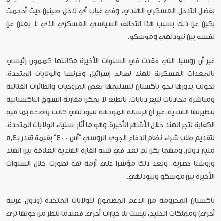
بفضل التدخل العسكري الهندي، وفي غياب أي تدخل صينين حيث أحجمت
بكين عن ذلك بسبب هذا التحالف السياسي العسكري الذي لا يعلن عن
نفسه بين نيودلهي وموسكو.
غير أن روسيا، التي فقدت في السنوات الأخيرة مكانتها كممون رئيسي
بالمعدات العسكرية للهند لصالح إسرائيل وفرنسا والولايات المتحدة،
تحولت بدورها نحو باكستان لتسليمها بعض المروحيات والطائرات القتالية
ومباشرة محادثات لبيع دبابات. بالطبع لا يمكن مقارنة السوق الباكستانية
بنظيرتها الهندية، غير أن الرسالة الموجهة لنيودلهي كانت واضحة بما فيه
الكفاية لتجر الهند خلال الأشهر الأخيرة، وهو ما أثار استياء الولايات المتحدة،
لتقديم طلب شراء نظام الدفاع الجوي الروسي “أس 400” بقيمة تقدر بـ5,4
مليار دولار. ومهما يكن لم تعد في شبه القارة الهندية العلاقة بين الهند
وروسيا حصرية، ويعد ذلك مؤشرا على أزمة ثقة تطورت خلال السنوات
الأخيرة بين موسكو ونيودلهي.
باكستان المحرومة من الدعم المضمون للولايات المتحدة (ودول غربية
أخرى) ومملكات الخليج، ليست بلا خيارات أخرى. فعندما تنظر من حولها ترى