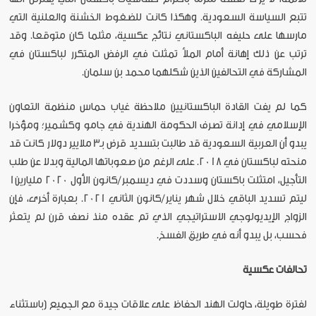
تتبع السياسة السعودية. وهكذا كانت للضغوط الخشنة والعلنية التي
مارسها على حليفه الباكستاني نتائج عكسية، مثلما كان متوقعا. وقد
ترتب عن ذلك إهانة أمام الملأ تمثلت في الرفض المتكرر لباكستان في
المشاركة في التحالفين الذين شكلهما محمد بن سلمان.
كما لم يفت القادة الباكستانيين ملاحظة غياب حماس منظمة التعاون
الإسلامي في إدانة تصرف الحكومة الهندية في جامو وكشمير؛ ومؤخرا
يبدو أن العربية السعودية قد طالبت بتسديد قرض بـ3 ملايير دولار كانت قد
منحته لباكستان في 2018. على الرغم من صعوباتها المالية وبدلا عن طلب
التأجيل، امتثلت باكستان وسددت في ديسمبر/كانون الأول 2020 مليارين1
ليتم تسديد الباقي خلال شهر يناير/كانون الثاني 2021. بعبارة أخرى، فإن
الزواج الإيديولوجي الاستراتيجي الذي تم عقده منذ نصف قرن لم يتعثر
فحسب، بل يبدو أنه في طريق الفسخ.
تحالفات عكسية
لفترة طويلة، حاولت الهند الحفاظ على علاقات جيدة مع الجميع (باستثناء