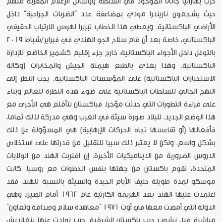
حزب بهاراتيا جاناتا الموجود في السلطة ووسائل الإعلام المقربة منهم
حيث يشجعون ناريندرا مودي بمضاعفة عدد “الضربات الجراحية” داخل
الأراضي الباكستانية. ويعطي هذا الخطاب تبريرا لهوس الارتياب الحقيقي
الباكستاني، خاصة بعد أن قام سلاح الجو الهندي في فبراير/شباط 2019
بالتوغل داخل الأجواء الباكستانية، خارج جزء إقليم كشمير الخاضع للإدارة
الباكستانية. وهذا يغذي بالطبع هيمنة الجيش والمخابرات (وكالة
الاستخبارات الباكستانية) على المؤسسات الباكستانية. يجب النظر إلى
النهج الحالي للسلطات الباكستانية على ضوء هذه النظرة للعالم وبناء
على قراءة التطورات التي حدثت مؤخرا. فباكستان تتأقلم هي الأخرى مع
هذا الوضع الجديد. للبلاد صورة سيئة في الغرب وهي مدركة لذلك تماما،
فأفعالها (أو تقاعسها تجاه الحركات الإرهابية) هي المسؤولة عن ذلك
بشكل واسع. ولكن لا يعتبر ذلك سببا للتقليل من قدرتها على استخلاص
الدروس الضرورية من الديناميكيات الأخيرة. إن اقتربت الهند من الولايات
المتحدة، تقوم باكستان من جهتها بنفس الخطوات مع روسيا. كانت
موسكو لمدة طويلة حليف الأيام الجيدة والسيئة بالنسبة للهند. فقد
اعتمدت عليها الهند بعد الهزيمة الكارثية عام 1962 أمام الصين. وهي
الدولة التي أمضت معها في أوت 1971 “معاهدة سلام وصداقة وتعاون”
مباشرة قبل نشوب حرب باكستان الشرقية. حرب تولدت عنها بنغلاديش