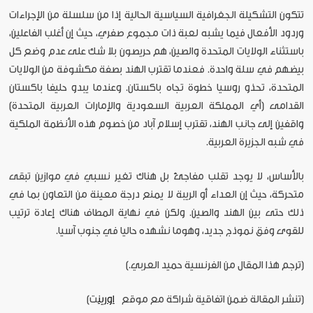
تتكون التشكيلة الجغرافية السياسية الحالية إذا من سلسلة من الإجراءات
وردود الأفعال فيما يشبه لعبة ذات مجموع صفري، حيث إن أغلب الفاعلين،
باستثناء الولايات المتحدة والصين، هم حريصون بلا شك على عدم وضع كل
بيضهم في سلة واحدة. فعندما تقترب الهند بصفة مكشوفة من الولايات
المتحدة، تحذو روسيا خطوة تجاه باكستان. وعندما يبدو حليفا باكستان
القدامى (أي المملكة العربية السعودية والإمارات العربية المتحدة)
واقفين إلى جانب الهند، تقترب إسلام آباد من خصوم هذه الأنظمة الملكية
في شبه الجزيرة العربية.
بالأساس، لا يوجد تقلب مفاجئ بل هناك تغير نسبي في موازين تبقى
متحركة، حيث إن العداء أو الريبة لا يمنع درجة معينة من التعاون بما في
ذلك حتى بين الهند والصين. ولكن في نهاية المطاف هناك إعادة ترتيب
للقوى وفق نموذج جديد، وهوما نشهده حاليا في جنوب آسيا.
[
ترجم هذا المقال من الفرنسية حميد العربي.]
[تنشر المقالة ضمن اتفاقية شراكة مع موقع
اورين
ت]