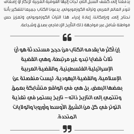
يدفعنا إلى كشف السبل التي لجأت إليها القومية العربية لإنكار أو إضعاف
تنوّع العالم العربي وتراثه الكوزموبولي. يدعونا الكتاب جميعا للتفكير بأننا
نحتاج إلى، وبإمكاننا، إعادة إحياء هذا التراث الكوزموبولي وتعزيز حس
مواطنة شامل عبر مواجهة ذلك التأريخ الإدماجي بصدق وشجاعة.
إن أكثر ما يقدمه الكتاب من حجج مستحدثة هو أن
ثلاث قضايا تبدو غير مرتبطة، وهي القضية
الإسرائيلية الفلسطينية، والقضية العربية
الإسلامية، والقضية اليهودية، ليست منفصلة عن
بعضها البعض. بل هي في الواقع متشابكة بعمق
وتنتمي إلى التاريخ ذاته – تاريخ يستمر في تغذية
التوتر في كل من الشرق الأوسط وأوروبا والولايات
المتحدة.