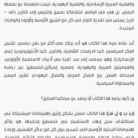
والقضية العربية الإسلامية، والقضية اليهودية، ليست منفصلة عن بعضها
البعض. بل هي في الواقع متشابكة بعمق وتنتمي إلى التاريخ ذاته –
تاريخ يستمر في تغذية التوتر في كل من الشرق الأوسط وأوروبا والولايات
المتحدة.
أحد نقاط قوة هذا الكتاب هو أنه يرتكز على أكثر من حقل دراسي، تشمل
الفكر السياسي كما الدراسات الثقافية، والتاريخ كما الأنثروبولوجيا (علم
الإنسانيات). وهو يسعى إلى سد ثغرة في أدبيات الاستعمار الأوروبي،
والقوميتين العربية واليهودية، وقضية إسرائيل\فلسطين، عبر دراسة
استحالة الفصل بين النضال العربي والنضال اليهودي لتقرير المصير
والمساواة السياسية.
ج:
كيف يرتبط هذا الكتاب أو يبتعد عن عملكما السابق؟
(ب. ب. و ل. ف.):
هذا الكتاب متصّل بشكل وثيق باهتماماتنا المشتركة في
استكشاف سبل إنهاء الاستعمار في فلسطين وخارجها. هو يلائم
اهتماماتنا البحثية الأوسع التي تتمحور حول كل من: بدائل التقسيم، وإعادة
النظر بفكرة الدولة والوطنية الفلسطينية، والدولة الثنائية القومية،