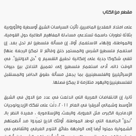
مقطع من الكتاب
على امتداد العقدين الماضيين، تأثرت السياسات الشرق أوسطية والأوروبية
بثلاثة تطورات حاسمة تستدعي مساءلة المفاهيم الطاغية حول القومية،
والمواطنة، وإنهاء الاستعمار. أولا، إن مسألة فلسطين لم تحل بعد. إن
استعمار فلسطين الشرس والمستمر خلق وقائع لا تمكن الرجعة عنها)
تلقي شكوكا جدية على إمكانية تحقيق التقسيم و "حل الدولتين". في
الوقت ذاته، أدى استعمار فلسطين إلى تعميق التداخل بين حيوات
الإسرائيليين والفلسطينيين، بما يجعل مسألة حقوق الحاضر والمستقبل
للفلسطينيين واليهود متلازمة لا يمكن فصلها.
ثانيا، إن الانتفاضات العربية التي اندلعت في عدد من الدول في الشرق
الأوسط وشمالي أفريقيا في العام 2011، دلّت على تفكك الإيديولوجيات
الإدماجية الكبرى مثل العروبة، والبعث، والإسلاموية ، معيدة النظر بالـ
"نحن" الجامعة التي توطد المواطنة. أولئك الذين تمرّدوا ضد أنظمتهم
الشمولية حملوا أيضا إلى الواجهة حقائق التنوع العرقي والثقافي في