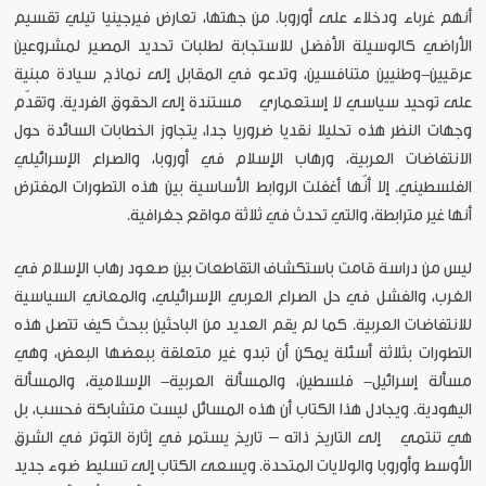
أنهم غرباء ودخلاء على أوروبا. من جهتها، تعارض فيرجينيا تيلي تقسيم
الأراضي كالوسيلة الأفضل للاستجابة لطلبات تحديد المصير لمشروعين
عرقيين-وطنيين متنافسين، وتدعو في المقابل إلى نماذج سيادة مبنية
على توحيد سياسي لا إستعماري مستندة إلى الحقوق الفردية. وتقدّم
وجهات النظر هذه تحليلا نقديا ضروريا جدا، يتجاوز الخطابات السائدة حول
الانتفاضات العربية، ورهاب الإسلام في أوروبا، والصراع الإسرائيلي
الفلسطيني. إلا أنّها أغفلت الروابط الأساسية بين هذه التطورات المفترض
أنها غير مترابطة، والتي تحدث في ثلاثة مواقع جغرافية.
ليس من دراسة قامت باستكشاف التقاطعات بين صعود رهاب الإسلام في
الغرب، والفشل في حل الصراع العربي الإسرائيلي، والمعاني السياسية
للانتفاضات العربية. كما لم يقم العديد من الباحثين ببحث كيف تتصل هذه
التطورات بثلاثة أسئلة يمكن أن تبدو غير متعلقة ببعضها البعض، وهي
مسألة إسرائيل- فلسطين، والمسألة العربية- الإسلامية، والمسألة
اليهودية. ويجادل هذا الكتاب أن هذه المسائل ليست متشابكة فحسب، بل
هي تنتمي إلى التاريخ ذاته – تاريخ يستمر في إثارة التوتر في الشرق
الأوسط وأوروبا والولايات المتحدة. ويسعى الكتاب إلى تسليط ضوء جديد