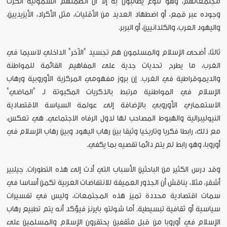
مجتمعاتهم، وهو تنوع يطالبون به إلا أن أنظمتهم الشمولية أنكرت
وجوده عبر قمع، أو اضطهاد العديد من الأقليات، مثل الأكراد، الأيزيديين،
واليهود العرب، والكلدانيين، أو البربر.
ثالثا، أضحى الإسلام والمسلمون هم تجسيد "الآخر" الداخلي لاسيما في
الغرب، ما يطرح تحديات جدية على المفاهيم القائمة للمواطنة
والديموقراطية في الغرب. إن بروز مفهومي المركزية الأوروبية ورهاب
الإسلام في المواطنية مرتبط بالذكريات المكبوتة لـ "الماضي"
الاستعماري الأوروبي بالإضافة إلى عولمة السياسة الاقتصادية
النيوليبرالية والهبوط المصاحب لها لدول الرفاه الاجتماعي. هي تعكس،
مع ذلك، رابطا فكريا وتاريخيا وثيقا بين رهاب اليهود وبين رهاب الإسلام في
أوروبا، وهو رابط لم يتم دائما تقصيه بما يكفي.
وقد درس الكثير من الباحثين الأسباب التي أدت إلى هذه التطورات. جيلبير
أشقر، مثلا، يناقش أن الجذور العميقة للانتفاضات العربية تكمن أساسا في
سمات اقتصادية محددة تميز هذه المجتمعات، وليس في تفسيرات
سياسية أو ثقافية تبسيطية. أما شولتو بايرنز فيؤكد أنه يتم تطبيع رهاب
الإسلام في أوروبا من قبل مثقفين يحتقرون الإسلام والمسلمين على