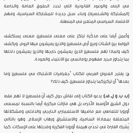
في البنى والوعود القانونية التي تحدد الحقوق العامة والخاصة
(المشتركة والشخصية)، وبناء سبل جديدة للمشاركة السياسية، وفهم
الاقتصاد السياسي المتغير في المنطقة.
وأعمل أيضا على مذكّرة ترتكز على معنى فلسطين، معنى يستكشف
الروابط بين الشتات وبين أرض فلسطين والذين يعيشون فيها اليوم، ويكشف
كيف ولماذا تهم فلسطين الذين يعيشون خارجها والذين يعيشون داخلها
بما يتجاوز مجرد مفهوم رومانسي عن الانتماء والعودة.
ج:
يقترح العنوان الفرعي للكتاب "جغرافيات الاشتباك في فلسطين وما
بعدها" أن تركيزكما يتجاوز فلسطين. كيف ذلك؟
(ب. ب. و ل. ف.):
يدعو الكتاب إلى نقاش حول كيف أنّ فلسطين لا تهم فقط
دول الشرق الأوسط الأخرى بل هي مازالت مركزية أيضا بالنسبة لمسعى
أوروبا للتعاطي مع ماضيها الاستعماري الخارجي والداخلي ومشكلاتها
المتعلقة بمعاداة السامية، والاستشراق ورهاب الإسلام. وهو بالتالي
يُشرك القارئ في تحدّي هيمنة أوروبا الفكرية وقدرتها على الإسكات، كما