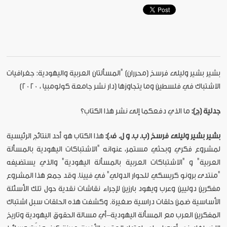
بشير بشير وليلى فرسخ (محرران) "المسألتان العربية واليهودية: جغرافيات
الاشتباك في فلسطين وما يتجاوزها (دار نشر جامعة كولومبيا ، 2020)
جدلية (ج):
ما الذي دفعكما إلى نشر هذا الكتاب؟
بشير بشير وليلى فرسخ (ب. ب. و ل. ف.):
هذا الكتاب هو أحد النتائج الرئيسية
لمشروع فكري وبحثي مستمر، عنوانه "الاشتباكات اليهودية بالمسألة
العربية" و "الاشتباكات العربية بالمسألة اليهودية" والذي يستضيفه
"منتدى برونو كريسكي للحوار الدولي" في فيينا. وقد جمع هذا المشروع
مفكرين دوليين وعرب ويهود بارزين لإجراء نقاشات نقدية حول تلك الأسئلة
الأساسية ضمن حلقات دراسية صغيرة. وكشفت هذه الحلقات سبل اشتباك
المفكرين العرب مع المسألة اليهودية-أي مسالة الحقوق اليهودية وتاريخ