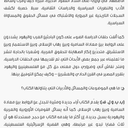
الاضطهاد في أوروبا-على امتداد العقود الأخيرة، مبرزة كيف وفرّت وسائط
الأدب والنظريات السياسية والدراسات الثقافية، سبلا خصبة لكشف
السجلات التاريخية غير المروية والاشتباك في مسائل الحقوق والمساواة
السياسية.
كما ألقت حلقات الدراسة الضوء على كون الباحثين العرب واليهود يشددون
على الروابط بين معاداة السامية وبين رهاب الإسلام، وبين الاستعمار وبين
الاستشراق، متحدّين إنكار الصهاينة للحقوق العربية. وشعرنا بالحاجة لنشر
ما تعلمناه عبر جمع بعض الأبحاث التي تم تقديمها في الحلقات الدراسية،
وفتح نقاش آني وضروري حول معنى حق كل من الفلسطينيين واليهود
بتقرير المصير في القرن الحادي والعشرين – وكيف يمكن التوفيق بينها.
ج:
ما هي الموضوعات والمسائل والأدبيات التي يتناولها الكتاب؟
(ب. ب. و ل. ف.):
يقدّم الكتاب آراء جديدة ومثيرة للجدل عن الروابط بين معادة
السامية وبين رهاب الإسلام، كما أنّه يسائل القوميات الأوروبية والعربية
واليهودية بسبل جديدة. إن أكثر ما يقدمه الكتاب من حجج مستحدثة هو أن
ثلاث قضايا تبدو غير مرتبطة، وهي القضية الإسرائيلية الفلسطينية،