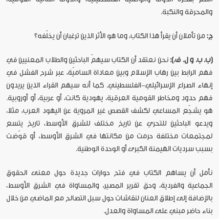
والمحرقة والنكبة.
ج:
من تأملان أن يقرأ هذا الكتاب، وما هو الأثر الذين ترغبان أن يخلّفه؟
(ب. ب. و ل. ف.):
نحن نعتقد أن الكتاب سيهمّ الباحثين والطلاب المعنيين في
فهم الرابط بين رهاب الإسلام وبين معاداة الساميّة، عبر شرح الفشل في
إنهاء الصراع الإسرائيلي-الفلسطيني. كما أنه سيهم القراء الذين يريدون
فهم حدود ومخاطر القومية العرقية، يهودية كانت، أو عربية، أو أوروبية.
هو يشجّع المساعي لكشف القصص غير المروية عن اليهود العرب، مثلا،
ويدعو الباحثين للتحري عن تاريخ مختلف للشرق الأوسط، تاريخ يتسع
لمجتمعات مختلفة حرمت من مكانتها في الشرق الأوسط، أو قوّضت
بسبب سرديات الهيمنة الكبرى أو الوحدة الوطنية.
نأمل أن يساهم الكتاب في فتح حوارات جديدة حول معنى الحقوق
الجماعية والفردية، وحق تقرير المصير، والمساواة في الشرق الأوسط،
بالإضافة إلى إطلاق العنان لنقاشات حول سبل التصالح مع الماضي من خلال
بناء حاضر مبني على المساواة والعدل.