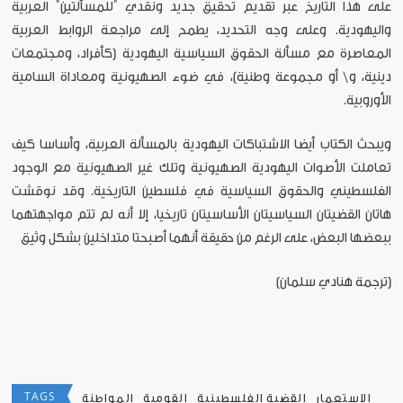
على هذا التاريخ عبر تقديم تحقيق جديد ونقدي "للمسألتين" العربية
واليهودية. وعلى وجه التحديد، يطمح إلى مراجعة الروابط العربية
المعاصرة مع مسألة الحقوق السياسية اليهودية (كأفراد، ومجتمعات
دينية، و\ أو مجموعة وطنية)، في ضوء الصهيونية ومعاداة السامية
الأوروبية.
ويبحث الكتاب أيضا الاشتباكات اليهودية بالمسألة العربية، وأساسا كيف
تعاملت الأصوات اليهودية الصهيونية وتلك غير الصهيونية مع الوجود
الفلسطيني والحقوق السياسية في فلسطين التاريخية. وقد نوقشت
هاتان القضيتان السياسيتان الأساسيتان تاريخيا، إلا أنه لم تتم مواجهتهما
ببعضها البعض، على الرغم من حقيقة أنهما أصبحتا متداخلين بشكل وثيق
[ترجمة هنادي سلمان]
TAGS
الاستعمار
القضية الفلسطينية
القومية
المواطنة