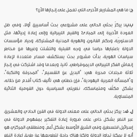
ج:
ما هي المشاريع الأخرى التي تعمل على إنجازها الآن؟
ب.ب.:
يركزّ بحثي الحالي على مشروعي بحث أساسيين. أولا، وفي ظل
العودة الأخيرة إلى المبادئ والقيم الليبرالية وإلى إعادة إحيائها، مثل
الدستوريّة، وحكم القانون، والهوية المدنية المشتركة، وحياد مؤسسات
الدولة باعتبارها حراسا في وجه القبلية والتشتت وغيرها من مخاطر
سياسات الهوية، بدأت مشروع بحث يستكشف مساع متعددة لإعادة
إنعاش الفكر الليبرالي الديموقراطي. ثانيا، وبعدما وقد اشتركت في إنجاز
ثلاثة مجلدات محررة هي: "البديل عن التقسيم"، "المحرقة والنكبة"،
و"المسألة العربية اليهودية"، فإن خطتي هي تأليف كتاب أقدم من خلاله،
بشكل مكثّف ومتماسكك، نظريتي السياسية حول القومية الثنائية
المتساوية.
ل. ف.:
يركز بحثي الحالي على معنى الدولة في القرن الحادي والعشرين،
عبر النظر بشكل خاص على ضرورة إعادة التفكير بمفهوم الدولة في
إسرائيل\فلسطين، وفي الشرق الأوسط بشكل أعمّ. ومنطلقي المركزي هو
أنه لا يمكن تجاوز الدولة ولكن هناك حاجة لتطويعها عن طريق إعادة النظر