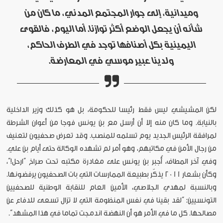
وميدانية، إلى جوار المجتمع المدني، ما كان من
شأنه أن يجعل الوضع أكثر توازنا. أما اليوم، فالقوى
اليمينية بكل أصنافها توجد في الطرف الحاكم،
ولدينا عبير موسي في المعارضة.
لكن المشيشي ليس فقط رئيسا للحكومة، بل هو كذلك وزير الداخلية
بالنيابة. وما كان منه إلا أن أرسل مع بن يونس فوجا من أعوان الشرطة
لمرافقة الرئيس الجديد يوم تسلمه للمنصب. وقد تعرض صحفيون لتعنيف
من رجال الأمن في مكاتبهم، وهو أمر لم تشهده الوكالة حتى أيام بن علي.
وفي آخر المطاف، أُجبر بن يونس على مغادرة مكتبه تحت صراخ “ارحل!”،
وكأن بشعار 2011 يذكّر بطبيعة الممارسات التي بات الصحفيون يرفضونها.
وبالنسبة لمهدي الجلاصي، الأمين العام للنقابة الوطنية للصحفيين
التونسيين: “لقد بقينا في نفس المنظومة التي لا تزال تسعى للدفاع عن
مصالحها. كل ما في الأمر هو أن النهضة اندمجت تماما في هذا المشهد”.