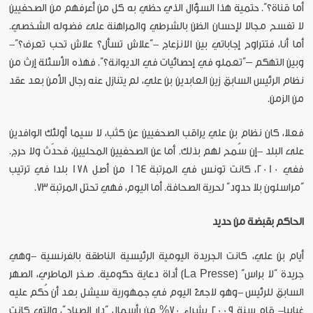
أما قناة؟”. حتمية هذا السؤال الذي حظي به كل من أعرفهم من الصحفيين
لا تفسح مجالا لإحسان الظن بالشرطي والمراهنة على فضوله الشخصي.
أما أنا، فتتراوح إجاباتي بين الانزعاج -“علاش تسأل؟ علاش تحب تعرف؟”-
وبين التهكم –“تعملو في إحصائيات في الديوانة؟”. فهذه الأسئلة إرث من
نظام الرئيس السابق زين العابدين بن علي، لم يتنازل عنه رجال الأمن بعد عقد
من الزمن.
فعلا، كان نظام بن علي يراقب الصحفيين عن كثب، لا سيما أولئك الوافدين
على البلد -إن سُمح لهم بذلك. أما عن الصحفيين المحليين، فحدّث ولا حرج.
ففي 2010، كانت تونس في المرتبة 164 من أصل 178 بلدا في ترتيب
“مراسلون بلا حدود” لحرية الصحافة. أما اليوم، فهي تحتل المرتبة 73.
الحاكم بقبضة من حديد
أيام بن علي، كانت الجريدة اليومية الرئيسية الناطقة بالفرنسية -وهي
جريدة “لا براس” (La Presse) أداة دعاية حكومية. صخر الماطري، الصهر
السابق للرئيس -وهو لاجئ اليوم في جمهورية سيشل بعد أن حُكم عليه
غيابيا- قام سنة 2009 بشراء 70% من رأسمال “دار الصباح”، والتي كانت