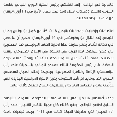
قانونية في الإذاعة- إلى التشكي برئيس الهئية النوري اللجمي بتهمة
السرقة والخلع ومحاولة القتل، وقد تمت دعوة الأخير في 26 أبريل/نيسان
من طرف الشرطة العدلية.
اعتصامات وإضرابات ومطالبات بالرحيل قادت كلّا من كمال بن يونس وحنان
فتوحي إلى التنازل عن وظيفتهم في 19 أبريل/نيسان. صحيح أن ما حصل
في وكالة الأنباء يُعتبر سابقة نظرا لرمزية العنف البوليسي ضد الصحفيين
في مكان عملهم، لكن الرغبة في التحكم في الإعلام العمومي ليست
بالجديدة. ففي 2012، خلال سنوات حكم ثلاثي “الترويكا” بقيادة حركة
النهضة، قام رئيس الحكومة آنذاك حمادي الجبالي بتسميات على رأس
مؤسستي الإذاعة والتلفزة العمومية. وبذريعة إصلاح المجال السمعي
البصري العمومي، لم تأخذ الحكومة بعين الاعتبار المراسيم الجديدة التي
عوّضت قانون الصحافة الذي كان يستعمله النظام القديم كأداة رقابة.
وفي أغسطس/آب من نفس السنة، قامت الحكومة بتسمية الشرطي
السابق لطفي التواتي -وهو كذلك كان عميلا للنظام القديم- على رأس
“دار الصباح” التي صادرتها الدولة كذلك في 2011. وبعد تجاذبات دامت