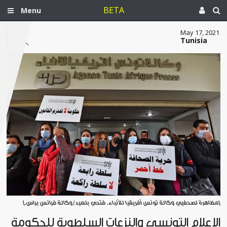
BETA
Menu
May 17, 2021
Tunisia
[مظاهرة لصحفيي وكالة تونس أفريقيا للأنباء. فتحي بلعيد/وكالة فرانس براس.]
الإعلام التونسي والنزعات السلطوية للحكومة