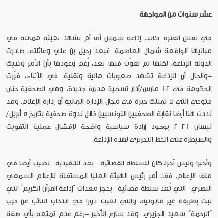
عشر سنوات من المواجهة
في نفس الفترة، كانت إذاعة شمس أف أم تشهد تعبئة مماثلة في
مبانيها الواقعة شمال العاصمة. فبعد رحيل بن علي وعائلته، صادرت
الدولة الإذاعة، لكنها لم تفوّت فيها بعد، رُغم وعودها بأن الأمر وشيك
-والحال أن الإذاعة تشهد صعوبات مالية وتقنية. في الأثناء، قرّرت
الحكومة في 12 مارس/آذار تسمية مديرة جديدة، وهي الصحفية حنان
فتوحي التي لا تمتلك خبرة في مجال الإدارة المالية أو إدارة الإعلام. وقد
نددت هنا أيضا نقابة الصحفيين التونسيين خلال ندوة صحفية بتاريخ 5 أبريل/
نيسان 2021 بوجود إرادة سياسية واضحة لإفشال عملية التفويت
والسيطرة على الخط التحريري لهذه الإذاعة.
وأخيرا وليس آخرا، كان للسلطة القضائية -بعد التنفيذية- نصيب أيضا في
ملف الإعلام. فقد أمر رئيس الهيئة العليا المستقلة للإعلام السمعي
البصري -التي تُعد سلطة قضائية- بحجز معدات “إذاعة القرآن الكريم” التي
تبث بطريقة غير قانونية، والتي لعبت دورا في انتخاب النائب عن حزب
“الرحمة” سعيد الجزيري. وقد سارع الأخير -رغم عدم تمتعه بأي صفة