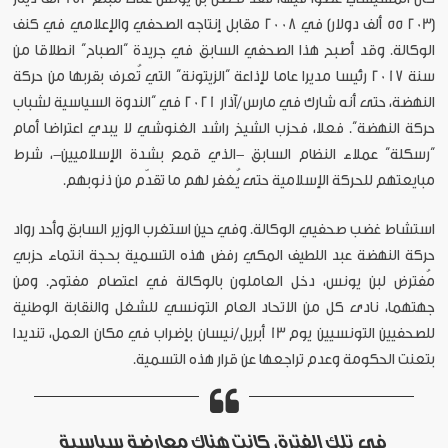
(203 55 ألف دولار) في 2008 مقابل إنتاجه الصحفي والإعلامي في كنف
الوكالة. وقد أصبح هذا الصحفي السابق في جريدة “الصباح” انطلاقا من
سنة 2017 رئيسا مديرا عاما لإذاعة “الزيتونة” التي تُعرف بقربها من حركة
النهضة، حتى أنه شارك في مارس/آذار 2021 في “الندوة السياسية لشباب
حركة النهضة”. فعلا، فحزب الشيخ راشد الغنوشي لا يبدي اعتراضا أمام
“رسكلة” عملاء النظام السابق -الذي قمع بشدة الإسلاميين-، شرط
مبايعتهم للحركة الإسلامية حتى يُغفر لهم ما تقدّم من ذنوبهم.
استشاط غضب صحفيي الوكالة. وفي حين استغرب الوزير السابق وأحد رواد
حركة النهضة عبد اللطيف المكي رفض هذه التسمية بحجة انتماء حزبي
مُفترض لبن يونس، دخل العاملون بالوكالة في اعتصام مفتوح. ومن
جهتهما، نادى كل من الاتحاد العام التونسي للشغل والنقابة الوطنية
للصحفيين التونسيين يوم 13 أبريل/نيسان بإضراب في مكان العمل، تنديدا
بتعنت الحكومة وعدم تراجعها عن قرار هذه التسمية.
في تلك الفترة، كانت هناك معارضة سياسية