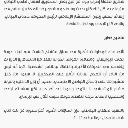
شهرين تخللها إضراب جوع من قبل بعض الصحفيين، استقال لطفي التواتي
من منصبه. كل ذلك كان يحدث وسط جو مشحون ضد الصحفيين ساهم في
إرسائه لطفي زيتون، المستشار الإعلامي لرئيس الحكومة حمادي الجبالي،
والذي كان تابعا بدوره لحزب النهضة.
منعرج خطير
تأتي هذه المحاولات الأخيرة في سياق متشنج شهدت فيه البلاد عودة
العنف البوليسي، ومصادرة الهواتف الجوالة لعدد من المتظاهرين الذين تم
إيقافهم في التحركات الأخيرة، وانتهاك بياناتهم الشخصية. كما أنه ليس
من النادر أن تتهجم نقابات الأمن على الصحفيين، لا سيما من خلال
منشوراتها على وسائل التواصل الاجتماعي. صحيح أن وزير الداخلية بالنيابة
هشام المشيشي لا ينتمي رسميا إلى أي حزب، لكن سياسته تراعي
وتستجيب لمصالح حركة النهضة، كونها حليفه الأول في البرلمان.
بالنسبة لمهدي الجلاصي، فإن المناورات الأخيرة أكثر خطورة من تلك التي
شهدها مجال الإعلام في 2012: