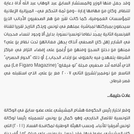
وقد جعل منها الوزير والمستشار السابق عبد الوهاب عبد الله أداة دعاية
للنظام. وكان من مهامها إدارة -ومن ثمة التحكم في- الميزانية الإعلانية
للمؤسسات العمومية، كما كانت تقرّر من هم الصحفيون الأجانب الذين
سيحظون بمباركتها لمباشرة عملهم في تونس. ويذكر التاريخ تقريرا للقناة
الفرنسية الثانية يمجّد نظاما تونسيا نسَويا، بدليل ألا وجود لنساء محجبات
في الشارع (هل كان الصحفي آنذاك يجهل معاناتهن تحت نظام بن علي؟
فمنهن من دخلن السجن ومنهن من أُرغمن على إمضاء التزام في مراكز
الشرطة يتعهدن فيه بالعزوف عن ارتداء الحجاب..). أو ذلك “الحوار الحصري”
الذي أقامه أحد صحفيي مجلة “لو فيغارو” (Le Figaro Magazine) في
التاسع من نوفمبر/تشرين الثاني 2007 مع بن علي، الذي استقبله في
قصر قرطاج.
عادت حليمة...
وقع اختيار رئيس الحكومة هشام المشيشي على عضو سابق في الوكالة
التونسية للاتصال الخارجي، وهو كمال بن يونس، لتسميته رئيسا لوكالة
تونس أفريقيا للأنباء. وحسب الهيئة الوطنية لمكافحة الفساد (2011) التي
كان المشيشي عضوا فيها، فقد تحصل بن يونس على مبلغ 152 ألف دينار