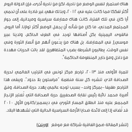
هناك استمرار لنفس الوضع من ناحية، لكن من ناحية أخرى، فإن الدولة اليوم
أكثر تفككا مما كانت عليه في 2012، وبذلك فهي غير قادرة على أن تحمي
أيا كان. في تلك الفترة، كانت هناك معارضة سياسية وميدانية، إلى جوار
المجتمع المدني، ما كان من شأنه أن يجعل الوضع أكثر توازنا. أما اليوم،
فالقوى اليمينية بكل أصنافها توجد في الطرف الحاكم، ولدينا عبير
موسي
1
في المعارضة. بل هناك من يدّعون أنهم من أنصار الثورة وفي
نفس الوقت، يطالبون الشرطة بضرب المتظاهرين. لقد باتت الحريات مهددة
من داخل ومن خارج المنظومة الحاكمة".
للمرة الأولى منذ 2013، تراجع مركز تونس في الترتيب العالمي لحرية
الصحافة الذي تنشره كل سنة منظمة “مراسلون بلا حدود”. ويبقى هذا
التراجع طفيفا -بمركز واحد- بسبب توجه عالمي يهدد حرية الصحافة، وفق
أميرة محمد نائبة رئيس نقابة الصحفيين. حرية الصحافة التي تُعتبر الإنجاز
المجمع عليه منذ انطلاق المسار الثوري في ديسمبر/كانون الأول 2010
قد تُضاف إذا إلى لائحة ضحايا الأزمة السياسية الحالية التي تشهدها البلاد.
[تنشر المقالة ضمن اتفاقية شراكة مع موقع
اورينت
]