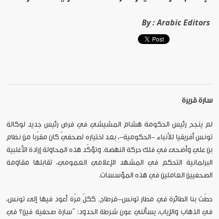
By :
Arabic Editors
سارة قريرة
لم ينجح رئيس الحكومة هشام المشيشي في فرض رئيس جديد لوكالة
تونس أفريقيا للأنباء -الحكومية-، بعد اختياره لصحفيّ كان مقرّبا من نظام
بن علي وأضحى في فلك حركة النهضة. وتؤكّد هذه المحاولة إرادة الأغلبية
البرلمانية التحكم في المشهد الإعلامي العمومي، تقابلها مقاومة
الصحفيين العاملين في هذه المؤسسات.
حطّت بنا الطائرة في مطار تونس-قرطاج. ككلّ مرّة أعود فيها إلى تونس،
في الذهاب والإياب، يسألني عون شرطة الحدود: “سارة صحفية فين؟ في