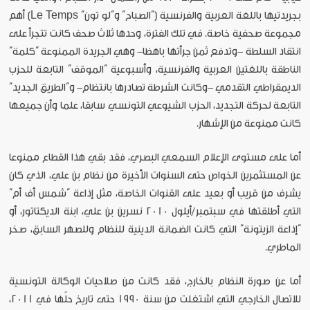
بجريدتيها باللغة العربية والفرنسية (“الصباح” و“لو تون” Le Temps) أهم
مجموعة صحفية خاصة. في تلك الفترة، وحدها ثلاث صحف كانت تتجرأ على
انتقاد السلطة -وتدفع ثمن جرأتها باهظا- وهي الجريدة الممنوعة “كلمة”
الناطقة باللغتين العربية والفرنسية، وأسبوعية “الموقف” التابعة للحزب
الديمقراطي التقدمي -وكانت الشرطة تصادرها بانتظام- و“الطريق الجديد”
التابعة لحركة التجديد، الحزب الشيوعي التونسي سابقا، علما وأن جميعها
كانت ممنوعة من الإشهار.
أما على مستوى الإعلام السمعي البصري، فقد بقي هذا القطاع ممنوعا
عن المستثمرين الخواص حتى السنوات الأخيرة من نظام بن علي، الذي كان
يشرف من قريب أو بعيد على القنوات الخاصة، مثل إذاعة “شمس أف أم”
التي أطلقتها في سبتمبر/أيلول 2010 نسرين بن علي، ابنة الديكتاتور، أو
“إذاعة الزيتونة” التي كانت الضمانة الدينية للنظام وللصهر السابق، صخر
الماطري.
أما عن صورة النظام بالخارج، فقد كانت من صلاحيات الوكالة التونسية
للاتصال الخارجي التي اشتغلت من سنة 1990 حتى تاريخ حلّها في 2011،