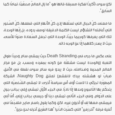
تكن سوى تأكيدًا لفكرة مسبقة قالها هو "ما زال العالمُ محطّمًا، تمامًا كما
السّابق".
ما معنى كلّ الجبال التي تسلّقها إذن، كلّ الأنهار التي قطعها، كلّ الصّخور
التي أعاقته؟ التشاؤم ليست الكلمة الدقيقة لوصف ردوده، بل إنّها الوحدة،
تلك التي يعرفها كوجيما جيّدًا، الوحدة التي تجعل السّعادة صنوًا للأسى،
حيث لا يصدر كلاهما إلّا عن الوجه ذاته.
على عكسِ ما جرى في Death Stranding حيث يمشي سام وحيدًا طوال
اللعبة (والوحدة ليست مشتقّة من كونه بمفرده وحسب، بل من فراغ
العالم المحيط وضخامته، حيث لا يبدو فيه سام سوى نقطة في الأفق،
ضبابٌ لو هششته بيدك لانقشع) تعتنق Naughty Dog، الشركة
المطوّرة لجزئي ذا لاست أوف أس سياسةً أخرى: لا تمشي الشّخصيّة التي
يتحكّم بها اللّاعبون وحدها إلّا نادرًا. في الجزء الأوّل تمشي إيلي بجانب جول
على الدّوام، وفي الجزء الثّاني تمشي دينا أو جيسي بجانب إيلي، أمّا آبي
فيمشي معها لِف أو آخرون غيره. لكن، وكما يقول باسم صايج متفجّعًا في
أغنية فرقة "آخر زفير" التي كسّرت الدّنيا "هذا الطّريق آخرته لحن حزين".