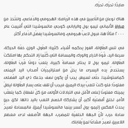
صارخًا: تحرّك، تحرّك.
هناك نوعان من اللّاعبين في هذه الرّياضة: الهجومي والدّفاعي، ولنتّخذ من
مباراة
الألماني تيمو بول والياباني كوجي ماتسوشيدا التي أُقيمت عام
2000 مثالًا هنا، فبول لاعبٌ هجومي، وماتسوشيدا يفضّل الدّفاع أكثر.
في تنس الطّاولة، الفوز يحكمه أشياء كثيرة: الطّول، الوزن، خفّة الحركة،
سرعة اليد، قُوّة الذراع والورك، والمسافة التي كُلّما زاد التحكم بها امتلكتَ
الطّاولة. تيمو بول لا يحتاج مسافةً كبيرة، يلعبُ دومًا قُربَ الطّاولة،
يستخدمُ يده اليسرى ما يخلّ من استراتيجيّات أصحاب اليد اليمنى
كماستوشيدا. حتّى تسيطر، يجب أن يكون نصف جذعك ذي اليد الفُضلى
مفتوحًا: فلو كنتَ تلعبُ بيدك اليمين، فيجب أن تقف على يسار الطّاولة ليظلّ
يمينك مفتوحًا (على الأقل في التبادلات الأولى من كلّ نقطة)، كما يتطلّب
الأمر، لخلقِ أفضليّة أكبر، أن يشاركك الخصم اللعب باليد ذاتها. لكن، حين
يحدث العكس (تيمو بول أعسر بينما ماتسوشيدا أيمن)، فالمساحة تصبِحُ
ساحة حرب، لأنّ الجهة الخلفيّة للمضرب، الجهة الأضعف لدى معظم
اللاعبين، تصبحُ مشاعًا لمن يُقابلك.