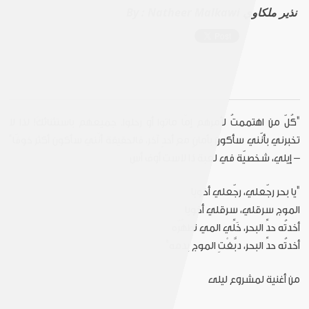
Natheer Malkawi نذير ملكاوي
By :
"كُلّ من اهتممتُ لأمرِهم إمّا ماتوا أو رحلوا. جميعهم باستثنائكَ! لذا لا
تخبرني بأنّني سأكون بأمانٍ مع أحدٍ آخر، فالحقيقة أنّني سأكون أكثر خوفًا"
– إيلي، شخصيّة في لعبة ذا لاست أوف أس
"يا بحر رجّعلي، رجّعلي أخويا
الموج سرقلي، سرقلي أخويا
أخدتُه حدِّ البحر، خَلِّي المي تطهِّرُه
أخدتُه حدِّ البحر، دبَّغْتِ الموج بدمه"
من أغنية لمشروع ليلى