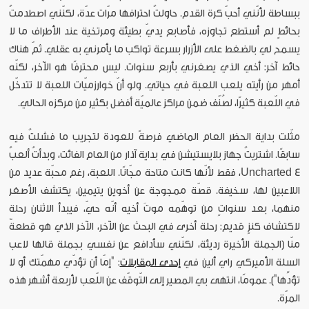
ببساطة لأنّني أحبّ كرة القدم. حاولتُ احترافها مرّات عدّة، لكنّني اصطدمتُ
بحائطٍ لم أستطع تجاوزه، فأصابع يديّ بطيئة ومرتخية عند الأطراف ما لا
يسمح لي بالضغط على الأزرار بسرعة تواكب ما يأمرني به عقلي. ثمّ هناك
حائط آخر: أخي الذي يصغرني بأربع سنوات. ليس محترفًا هو الآخر، لكنّه
أمهر من رأيته يلعب اللعبة في حياتي. ولو أنّ خوارزميّات اللعبة لا تتدخّل
في اللّعبة كثيرًا، لصُنّف ضمن مراكز عالميّة أفضل بكثير من مركزه الحالي.
مثّلت بداية الحظر العام الماضي فرصةً للعودة لتجريب ما فشلتُ فيه
سابقًا. اشتريتُ جهاز بلايستيشن في بداية آذار من العام الفائت، وبدأتُ ألعبُ
Uncharted 4، فقط لأنّها كانت متاحة مجّانًا. اللعبة، رغم محبّة عديد من
اللاعبين لها، سخيفة. قصّة ممجوجة عن أخوين يتيمين، يكتشف الأصغر
منهما، بعد سنواتٍ من توهّمه موتَ أخيه أنّه حيّ، فيبدأ الاثنان رحلة
لاكتشاف كنزٍ قديم: رحلة أخرى في البحث عن الآخر، الآخر الذي هو قطعةٌ
منّا (الجملة الأخيرة رديئة، لكنّني سأدافع عن نفسي بجملة قالها لاعب
السلة الأميركي راي ألين في
إحدى المقابلات
: "إمّا أن تؤدّي مهمّتك أو لا
تؤدِّها"). عمومًا، انتهى بي المصير إلى التّوقّف عن اللّعب لأربعة أشهر هذه
المرّة.