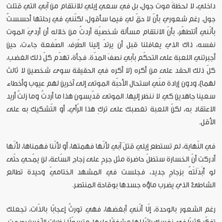
داخلي، لا لحظةَ موت جول، بل في سعي إيلي للانتقام من آبي التي قتلت
جول. رغم شعوري بأنّ لا حقّ لي فيما سأقول، لكنّني في رحلتها أحسستُ
بأنّني أتتطهّر، بأنّ الانتقام مسألة شخصيّة أردتُ من خلاله أن أرديَ الموت
نفسه، ذاك الذي يغافلنا قبل أن يرتدّ إلينا الطّرف. الصّفعة جاءت، حين
أجبرتني اللعبة على التحكّم بآبي نصفَ المدّة. فجأة، تهدّم كلّ ذلك الغضب،
كلّ ذلك الحقد على من أكره (لا أكره في الحقيقة سوى شخصين لا ثالث
لهما)، ودون إرادة منّي استحال الأحبّة الموتى إلى آخرين لهم عيوب وأخطاء
سعينا جاهدين كي لا ننظر إليها. الموتى قدّيسون هذا ما أردتُ وما زلتُ أريد
الاعتقاد به، لكنّ اللعبة تغصبك على تركِ هذا الرّأي، أو التّشكيك به على
الأقل.
في النّهاية، لم تستطع إيلي قتلَ آبي لأنّها فهمتها، أو لأنّنا فهمناها، لأنّها
أدركت أنّ الخسارة ستظلّ حاضرة مثل جرحٍ على زجاج السّاعة، لن يمّحي حتّى
لو أَبْدَلَتْهُ بزجاجٍ جديد، فجلست في المشهد الختاميّ وحيدة تطالع
الشاطئ الذي يضرب ماؤه جسدها بوقاحة المنتصر.
رغم الشعور بالوحدة، إلّا أنّني أبغضها، فهي تورثُ إعجابًا بالذّات، تجعلك