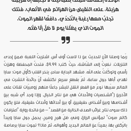
هزيلة، على النقيض من الهزائم في الألعاب، فتلك
تجلبُ معها رغبة بالتّحدّي، دافعًا لقهر الموت،
الموت الذي يظلّنا يوم لا ظلّ إلّا ظلّه.
ربّما وصلنا الآن للحديث عن ذا لاست أوف أس. اشتريتُ اللعبة ضمن إحدى
التنزيلات. نظرتُ إلى الشّاشة، حيثُ كتب: 9.99$، فتحتُ المحفظة وهززتُ
رأسي وتوكّلتُ على الله. مشهد البداية ساحر، ينخر القلب كأوّل موت: سارا
تهدي أباها جول ساعة، ثمّ بقطعٍ سريعٍ نكتشف أنّ جائحةً انتشرت في
العالم سبّبها نوعٌ من الفطر انتقل للبشر جاعلًا منهم زومبيّات تقتات على
الآخرين ("الشخصيات والأحداث هي من نتاج الخيال. وإذا وجد أي شبه بين
أشخاصها وبين أشخاص حقيقيين، أو بين أحداثها وأحداث حقيقية، فلن يكون
ذلك سوى نتاج غرائب الصدف الخالية من القصد" – من فاتحة رواية "اعترافات
كاتم صوت" لمؤنس الرزاز)، وفي ظلّ هرجٍ ومرجٍ، يحمل جول سارا ويبدأ
بالرّكض بها، بعيدًا عن العالم الجديد وأهواله، ثمّ ماذا؟ تموت سارا برصاصة