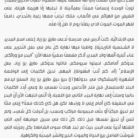
تفكّر كثيرًا في نفسك راثيًا لها مشفقًا عليها، متسوّلًا نظرات الآخرين بصمتٍ.
تورثُ الوحدة إحساسًا ممتدًّا بطمأنينة لا تجلبها إلّا هزيمة هزيلة، على
النقيض من الهزائم في الألعاب، فتلك تجلبُ معها رغبة بالتّحدّي، دافعًا
لقهر الموت، الموت الذي يظلّنا يوم لا ظلّ إلّا ظلّه.
في الابتدائيّة، كنتُ أدرس في مدرسة تُدعى طارق بن زياد (على اسم المدير،
لا الشخصية التاريخيّة). واظبنا فيها نهاية كلّ عام في حفل التّخريج على
غناء أغنية ألّفها والد المدير، أذكر مقطعًا صغيرًا منها الآن: "البحر من ورائكم،
عدوّكم أمامكم، احملوا سيوفكم، قاتلوا عدوّكم، طارق بن زياد، بطل
الإسلام" (آه، كم أحبّ الطّفولة). المهم، تحيل الكلمات إلى الواقعة
الشهيرة (المشكوك في حدوثها[1]) حين حرق طارق بن زياد السفن ليدفع
الجند للاستبسال قبل فتح الأندلس. وجدتُ نفسي، بلا وعيٍ، أردّد الكلمات
حالما وصلتُ إلى نهاية الجزء الثاني من اللعبة، إلّا أنّني انتبهتُ الآن أنّ البحر
في الحقيقة كان أمام إيلي لا وراءها. لكن، هل كان كذلك فعلًا؟ إيلي مثلًا
لم تحرق مركبًا أو حتّى مجموعة مراكب وحسب، بل أحرقت كلّ شيء، ولم
تنسَ أن تحرقَ نفسها قبل ذلك. كلّ ذلك في سبيل مواجهة آبي، التي
التقتها أخيرًا على البحر، حيث لم تجد هناك سوى الشاطئ بكل رمزيّته التي
شوشّت الفاصل بين الحياة والموت، الخير والشّر، المحبّة والكراهية.