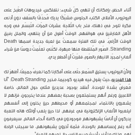
أثناء الحظر، بإمكانك أن تنهي كلّ شيء: نتفلكس، فيديوهات الطّبخ على
اليوتيوب، الأفلام، الكتب، الجلوس مشبّكًا يديك مُحدّقًا بالسّقف دون أدنى
فكرة تلوح في ذهنك، فتح باب الثّلاجة عشرات المرّات، التّبسّم في وجه
الأهل الغارقين في هواتفهم. الوقتُ أطول من أن ينتهي، والملل رفيق
الوقت الأزليّ. في تلك الفترة سمعتُ عن لعبة جديدة اسمها Death
Stranding. الصّور المُلتقطة منها مبهرة، لكنّني تعلّمتُ دروسًا من شراء
ألعابٍ لمجرّد الانبهار بالصّور، فقرّرتُ أن أقطع يدي.
ولأنّ اليوتيوب يسترق السّمع حتّى على أفكارنا كما نعرفُ جميعًا، أظهرَ لك
هذا الفيديو
، حيث يقول فيه هيديو كوجيما، مخرج Death Stranding: "أنا
مُعرضٌ بشدة للوحدة. أعتقد بوجود عديدين مثلي حول العالم، خاصة
اللاعبين. ورغم أنهم يستمتعون بصحبة بعضهم عندما يخرجون، فإنهم لا
يشعرون بالانتماء لمجتمعهم أو محيطهم حين يخلون إلى أنفسهم
ليلعبوا الألعاب الإلكترونية في غرفهم. لذا حين يلعب أولئك هاته اللعبة
يدركون أن أناسًا يشبهونهم موجودون في كافة أنحاء العالم. سيعرفون
أنه رغم إحساسهم بالوحدة، فثمة آخرون يشبهونهم، ما سيجلب الراحة
لهم. وذلك ما أرغب أن يشعر به الناس حال لعبهم اللعبة".