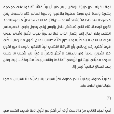
لماذا آخرته لحن حزين؟ بإمكان ربيع جابر أن يردّ قائلًا "أغلقوا على جمجمة
بشرية واحدة في غرفة صغيرة واذهبوا ودمروا العالم كله ولسوف يظل
محفوظًا في داخلها" (شاي أسود – ص69). ما الذي قد يظلّ محفوظًا؟ قد
تكون الوحدة، تلك التي تعشّش داخل رؤوس إيلي وجول وآبي، فجميعهم
انتهى بهم الحال إلى إكمال الدرب فرادى، عينٌ صوب الأفق وأخرى صوب
الماضي الذي لا ينفكّ يعود بتكرارٍ كأنّه كاسيت عالق. أقول هذا رغم شكّي
فيما أكتب، رغم إيماني بأنّ اللّياقة تقتضي نبذَ التفكير بالوحدة حين تكون
مع الآخرين، حاضرًا ولو بالجسد لا أكثر. ولعلّ لا مبرّر لي لأكتب ما كتبت
سوى محبّتي لبيت ابن الرّومي "أعانقها والنفسُ بعدُ مشوقةٌ ... إليها وهل
بعد العناق تداني" ليس إلّا.
نقتربُ خطوة، ويقتربُ الآخر خطوة، لكنّ الفراغ بيننا يظلّ قابلًا للقياس، مهما
حاولنا غضّ الطّرف عنه.
(4)
أحبُّ الجزء الثّاني من ذا لاست أوف أس أكثر من الأوّل. ثمّة شيء انكسر في