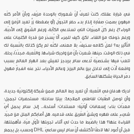
في قرارة عقلك، كنتَ تعرفُ أنّ شعورك بالوحدة مزيّف، وبأنّ الأمر كلّه
مرهون بصمتِ صفّارة إنذار بدء حظر التجوّل (أو بضغطة زرٍّ تعيد الزّمن إلى
الوراء؟)، رغم كلّ المبرّرات التي تستدعي الكآبة، ورغم الشّوق إلى الأحبّة،
ورغم خوفك من اللقاء. لكن، كيف للمرء ألّا يُسحَر من قدرة الكلمات على
التّأثير به؟ لعلّ كلامه سخيفٌ، بلا معنى، لكنّه لم يكن كذلك بالنّسبة لك
في ذلك الوقت. حينها، شعرتَ بأنّ من واجبك شراءها. واللّعبة، مجدّدًا، رحلة،
تلعبُ فيها بشخصيّة تُدعى سام بريدجز تعيش بعد انهيار العالم بسبب
واقعة أدّت إلى تداخل بين عالم البرزخ وعالم الأحياء، نتج عنه انفجارٌ مهول
دمّر الحياة بشكلها السّابق.
لديك هدفان في اللّعبة: أن تعيد ربط العالم ضمن شبكة إلكترونيّة جديدة،
وأن توصل الطّلبات لقاطني الملاجئ: بيتزا ساخنة؛ مستحضرات تجميل؛
معدّات بناء؛ إسعافات أوّليّة؛ مستندات؛ أسلحة... إلخ. سام يحمل أيّ
شيءٍ على ظهره ويشقّ الطّريق على قدميه. هل أصابكم الملل من مجرّد
القراءة عنها؟ هذا بالضّبط ما حدث لي أثناء تجربتها لأوّل مرّة، فأهملتها،
قبل أن أعود لها لاحقًا لأكتشف أنّ سام ليس ساعيَ DHL وحسب، بل يجمع