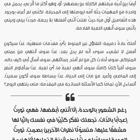
أيضًا بين أحبّة فرّقتهم الكارثة عن بعضهم؛ أو، وهو أكثر ما أثّر بي، يحمل في
واحدة من المهمّات جثّة أمّه ليوصلها إلى المحرقة. لكنّني لم أعرف بوجود
هذه التّفاصيل أوّل مرّة حيثُ ظننتُ أنّني أقفلها بلا رجعة، مردّدًا بيني وبيني
بأنّني سوف أُنهي اللعبة القادمة.
أملكُ عادةً دميمة: التفاؤل غير المنوط بأيّ مقدّمات منطقيّة: غدًا سيكون
أفضل لا لشيء سوى أنّه لم يحلّ بعد: غدًا سوف أنتهي من عملي
المتراكم، سوف أحادث كلّ من لم أفتح رسائلهم، سوف أسأل أبي كيف حاله،
سوف أقرأ كتابًا كاملًا، سوف أنهي لعبةً ما، أيّ لعبة. غدًا سأقاوم النّظر
إلى الماضي وأعيد من مات إلى الحياة، غدًا ببساطة سوف أكون سعيدًا.
أتساءل الآن، تمامًا كما الأسئلة الساذجة في المقدّمة: متى ينتهي اليوم؟
رغم الشعور بالوحدة، إلّا أنّني أبغضها، فهي تورثُ
إعجابًا بالذّات، تجعلك تفكّر كثيرًا في نفسك راثيًا لها
مشفقًا عليها، متسوّلًا نظرات الآخرين بصمتٍ. تورثُ
الوحدة إحساسًا ممتدًّا بطمأنينة لا تجلبها إلّا هزيمة