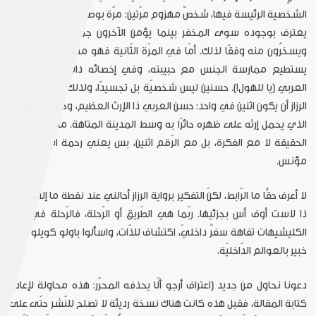
الشخصية الرئيسة فيها، شخصٌ مهزوم مرّتين: مرّة بوصفه مواطنًا؛ إذ لا أحد
يعترف بوجوده سوى المخفر بينما يؤمن الآخرون جميعهم أنّه شبح،
ويسخرُون منه وفقًا لذلك. أمّا في المرّة الثّانية فهو مهزومٌ جنسيًّا إذ لا
يستطيع ممارسة الجنس مع حبيبته، وفي إخصائه ذاك إحالة للواقع
العربي (يا للهول!). حسنين ليس شخصيّة بل تجسيدًا، ولذلك أراد له مؤنس
الرزاز أن يكون اثنين في واحد: حسن العربي ذا الإرث العظيم، وحسن المهزوم
الذي يحمل إرثه على ظهره حائرًا به وسط المدينة المتاهة. مشكلتي في
الحقيقة لا مع الفكرة، بل مع الرّقم اثنين، بس يعني رحمة الله عليك يا
مؤنس.
لا أعرف حقًّا ما الرّابط، لكنّ التفكير برواية الرزاز أحالني عند نقطة ما إلى لعبة
ذا لاست أوف أس بجزئيها. ربّما هي الطّريق أو الرّحلة، فالرّحلة في أشدّ
الكليشيهات تفاهة سفرٌ داخليّ، اكتشاف للذّات، واسألوا باولو كويلو فهو
خبير بالعوالم الدّاخليّة.
دعونا نحاول من جديد (اعتراف أرجو ألّا يحذفه المحرّر: هذه محاولة لإعادة
كتابة المقالة، فقبل هذه كانت هناك نسخة رديئة لا تصلح للنّشر حتّى على