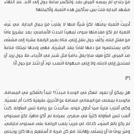
من جنديّ لم يمسّه المرض بعد، وتنكسر ساعة جول إلى الأبد. عند انتهاء
مشهد البداية قلتُ بس، سأكمل هذه اللّعبة، وأكملتها!
أحببتُ اللّعبة برمّتها، لكنّ شيئًا منها لا يقتربُ من جمال البداية. في عُرف
اللعبة لم تكن مقدّمتها سوى تمهيدًا للحدث الأساسيّ: بعد عشرين عامًا
من مقتلِ ابنته، يُكلَّف جول بنقل إيلي، فتاة بعمر الرابعة عشرة إلى مشفًى
لكي يستخلصوا من دمها لقاحًا ينقذ البشريّة، فهي وحدها تمتلك مناعةً
ضدّ المرض. لكنّ طيف سارا يظلّ حاضرًا مثل شبح في الأرجاء، فلا جول يريد أن
تستحيل إيلي لابنته، ولا إيلي، مجهولة النّسب، تودّ أن تتّخذ من جول أبًا.
(3)
هل يمكن أن نعود لنفكّر في الوحدة مجدّدًا؟ لنبدأ بالتّفكير في المسافة،
فالوحدة بمعنى من المعاني مسافة عن الآخرين، حقيقيّة كانت أم نفسيّة.
وكي أقتربَ قليلًا ممّا أحاول قوله، سأتحدّث عن رياضة تنس الطّاولة. كنتُ
ألعب تنسَ الطّاولة كثيرًا في صغري. بصراحة لم أكن ماهرًا، لكنّ مستواي
لم يكن بالغ السّوء كذلك. لي قريبٌ يلعب الرياضة على مستوى احترافيّ،
وقرّر يومًا ما أن يتسلّى بإهانتنا. مع كلّ ضربة لا أستطيع ردّها كان يوبّخني