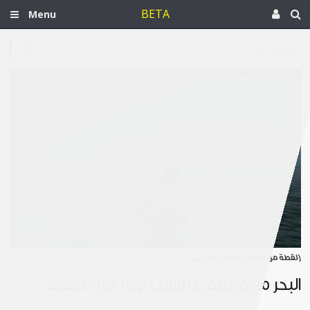
BETA
Menu
Jun 9, 2021
[لقطة من لعبة ذا لاست أوف أس]
البحر من ورائكم، ذا لاست أوف أس أمامكم