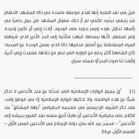
قيلَ في نقد اللعبة إنّها تقدّم موعظة فاسدة في ذاك المشهد: الانتقام
شرّ ينبغي تجنّبه. لكنّني لم أرَ ذلك، فطوال المشهد ظلّ جول حاضرًا في
رأسها، تحاول طرده ويصرّ بدوره على الوجود. أرادت إيلي أن تكون وحيدة،
ولم تستطع، لأنّها ببساطة تنبّهت متأخّرة إلى الحدِّ الأخيرِ الذي شوّهته
المياه المتغلغلة بين أصابع قدميها: ذاكَ الذي يفصل الوحدة عن الصّحبة؛
كان الشاطئ أكثر رحابةٍ من الزاوية التي تنظر من خلالها، فقعدت إيلي أخيرًا،
وأبقت لنا صوت البحر أو صمته، سيّان.
_______________________
[1]:
"إنّ جميع الروايات الإسلاميّة التي تحدّثنا عن فتح الأندلس لا تذكر
شيئًا عن هذه الواقعة، ولا تذكرها الرواية الإسلاميّة إلّا في موطن واحد؛
فقد ذكر الشّريف الإدريسيّ في معجمه الجغرافيّ "نزهة المشتاق" عند
الكلام على جغرافيّة الأندلس، أنّ طارقًا أحرق سفنه بعد العبور بجيشه إلى
الأندلس" – محمّح عبد الله عنان، دولة الإسلام في الأندلس، العصر الأوّل –
القسم الأوّل، ص48.