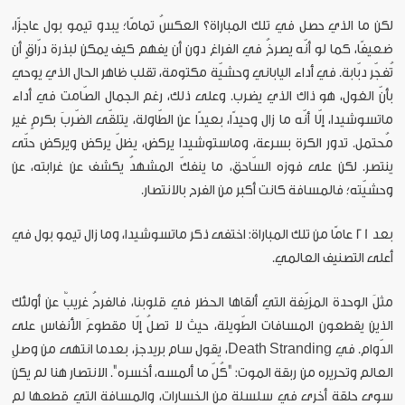
لكن ما الذي حصل في تلك المباراة؟ العكسُ تمامًا؛ يبدو تيمو بول عاجزًا،
ضعيفًا، كما لو أنّه يصرخُ في الفراغ دون أن يفهم كيف يمكن لبذرة درّاقٍ أن
تُفجّر دبّابة. في أداء الياباني وحشيّة مكتومة، تقلب ظاهر الحال الذي يوحي
بأنّ الغول، هو ذاك الذي يضرب. وعلى ذلك، رغم الجمال الصّامت في أداء
ماتسوشيدا، إلّا أنّه ما زال وحيدًا، بعيدًا عن الطّاولة، يتلقّى الضّربَ بكرمٍ غير
مُحتمل. تدور الكرة بسرعة، وماستوشيدا يركض، يظلّ يركض ويركض حتّى
ينتصر. لكن على فوزه السّاحق، ما ينفكّ المشهدُ يكشف عن غرابته، عن
وحشيّته؛ فالمسافة كانت أكبر من الفرح بالانتصار.
بعد 21 عامًا من تلك المباراة: اختفى ذكر ماتسوشيدا، وما زال تيمو بول في
أعلى التصنيف العالمي.
مثلَ الوحدة المزيّفة التي ألقاها الحظر في قلوبنا، فالفرحُ غريبٌ عن أولئك
الذين يقطعون المسافات الطّويلة، حيث لا تصلُ إلّا مقطوعَ الأنفاس على
الدّوام. في Death Stranding، يقول سام بريدجز، بعدما انتهى من وصلِ
العالم وتحريره من ربقة الموت: "كُلّ ما ألمسه، أخسره". الانتصار هنا لم يكن
سوى حلقة أخرى في سلسلة من الخسارات، والمسافة التي قطعها لم