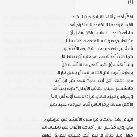
(1)
تفكّرُ أفضل أثناء القيادة حيث لا شيء سواك والطّريق. ما اكتشفته أيضًا، أنّ
القيادة وحدها لا تكفي لاستخراج أفضل الأفكار، لذا عليك أن تستمع لشيء
ما، أيّ شيء لا يهم، ولكن يُفضّل أن يقع اختيارك على أمور تفصل انتباهك
عن الطّريق: صوت سلافوي جيجيك مثلًا، مقابلة مع كناوسغارد يتذكّر فيها
شيئًا لم يفضحه بعد، شكاوى الأحبّة لإيلي على إذاعة راديو روتانا الأردنية.
كما قلتُ أيّ شيء، فالغاية أن يختلط الأمرُ عليك حتّى تنتبه فجأة للطّريق،
وتبدأ بالتّساؤل كما أفعل عادة: أقُدتَ كلّ هذه المسافة؟ هذا سؤال ساذج
بالطّبع، أعرف، لكن الهدف منه أن يسيل تيّار الوعي فتترى كلّ سذاجة العالم
في ذهنك: هل أنتَ حيّ؟ متى كَبُر ابنُ أختك إلى هذا الحدّ؟ كيف خسر
مانشستر سيتي نهائي الأبطال؟ كيف يُحبّ النّاس لعبة (The Witcher 3)
ويكرهون الجزء الثاني من ذا لاست أوف أس (The Last of Us)؟ أمّا السؤال
الأهم؛ فلماذا يزمّر النّاس أثناء القيادة؟ عنجد كثير عيب!
اليوم، بعد الانتهاء من فقرة الأسئلة في طريقي من عمّان إلى إربد، فكّرتُ
في رواية مؤنس الرزاز "متاهة الأعراب في ناطحات السّراب". أقرأ الرّواية على
مَهَلٍ منذ فترة، إذ رغم أنّها مسلّية للغاية، فهي رواية سيئة. حسنين،