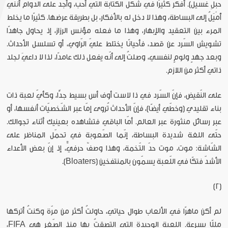
حبلِ غسيل). أفكّر كثيرًا في شكل الكتابة التي أُحبّ، وأجد على الدّوام أنّني
أَمْيَلُ إلى البساطة، وهذا لا دخل له بالأفكار، بل بطريقة عرضها. كثيرًا ما يخلط
المرء بين التعقيد والإبهار، وهذا ما فعله مؤنس الرزاز، إذ يحاول جاهدًا
تشويش السّرد عن قصد، فأحيانًا يختلط عليّ الرّاوي، أو تسلسل الأحداث.
وبعد جهدٍ ولومٍ لنفسي، وصلتُ إلى أنّه يفعل ذلك عامدًا، لذا لا داعيَ لجلد
ذاتي أكثر من اللازم.
على النّقيض، فإنّ السّرد في ذا لاست أوف أس بسيط جدًّا، وكأيّ لعبة ذات
بناء تقليدي (وخطّي أيضًا)، فإنّ الأحداث تُروى إمّا عبر الشّخصيّات أنفسها، أو
عبر رسائل منثورة عبر العالم. أمّا الباقي فتشاهده بعينيك أثناء تجوالك.
حتّى اللغة شديدة البساطة، إنّما الصّعوبة في تحمّل المناظر على
الشّاشة: موت، موت حدّ التّخمة، وهذا وصفٌ حرفيٌّ، إذ إنّ بعض الأعداء
الأشدّ فتكًا في اللّعبة يسمّون بالمنتفخين (Bloaters).
(2)
لم أكن ماهرًا في الألعاب طوال حياتي، حاولتُ أكثر من مرّة وكنتُ أتركها
مللًا بسرعة. اللعبة الوحيدة التي التصقتُ بها منذ الصّغر هي FIFA،