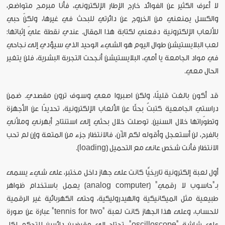
لا أعرف الكثير عن الفوائد خارج الإطار الإلكتروني، فأنا مبرمج متواضع،
والكسل يمنعني من الخروج عن دائرتي للبحث في غيرها، ولكنّ حبي
للألعاب الإلكترونية دفعني لكتابة هذا المقال. عندي نقطة عليّ إثباتها:
لعب البلايستيشن طوال اليوم هو الشيء الوحيد الذي سيؤدي إلى نجاحي
في مواد الجامعة يا أمي، البلايستيشن أنجحت التجربة البشرية، فلن يتغير
الحال معي.
قد أكون بالغت قليلًا، ولكن اصبروا معي وسوف ترون مقصدي. ضمن
دراستي الجامعية كتبتُ بحثًا عن الألعاب الإلكترونية، تحديدًا عن الأجهزة
وتطوّراتها خلال السنين. توصلت خلال بحثي إلى استنتاج أبهرني وملأني
بالفرح، لن أستعجل وأقوله لكم الآن، فالانتظار جزء من المتعة وإن لم تحب
الانتظار فأنت شخص عانى مع التحميل (loading).
أول لعبة إلكترونية تاريخيًّا كانت على جهاز داخل مختبر، على شيء يسمى
بـ"حاسوب لا رقمي" (analog computer) يعمل باستخدام ظواهر
طبيعية مثل الميكانيكية والهيدروليكية، وحتى الكهربائية غير الرقمية
للحساب، وعلى هذا الجهاز كانت لعبة "tennis for two" عبارة عن صورة
على شاشة "oscilloscope"، تحتاج إلى مقبضين دائريين للتحكم لكل