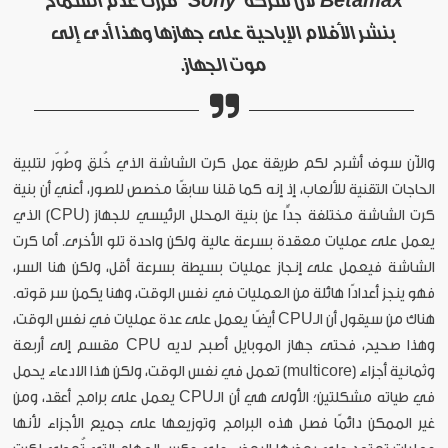
Betamax لأن شركة "Sony" قررت عدم السماح
بنشر الأفلام الإباحية على جهازها وهذا أدى إلى
موت الجهاز.
والآن سوف أشرح لكم طريقة عمل كرت الشاشة الذي خُلق وطُوّر لتلبية
الحاجات التقنية للألعاب، إذ إنه كما قلنا سابقًا مخصص للصور، أعني أن بنية
كرت الشاشة مختلفة جدًّا عن بنية المحلل الرئيسي للجهاز (CPU) الذي
يعمل على عمليات معقدة بسرعة عالية ولكن واحدة تلو الأخرى. أما كرت
الشاشة فيعمل على إنجاز عمليات بسيطة بسرعة أقل، ولكن هنا السر،
فهو ينجز أعدادًا هائلة من العمليات في نفس الوقت، وهنا يكمن سر قوته.
هناك من سيقول أن الـCPU أيضًا يعمل على عدة عمليات في نفس الوقت،
وهذا صحيح، فحتى جهاز الموبايل أصبح لديه CPU مقسم إلى أربعة
وثمانية أجزاء (multicore) تعمل في نفس الوقت، ولكن هذا الادعاء يحمل
في طياته مشكلتين؛ الأولى هي أن الـCPU يعمل على برامج أعقد، ومن
غير الممكن دائمًا فصل هذه البرامج وتوزيعها على جميع الأجزاء لأنها