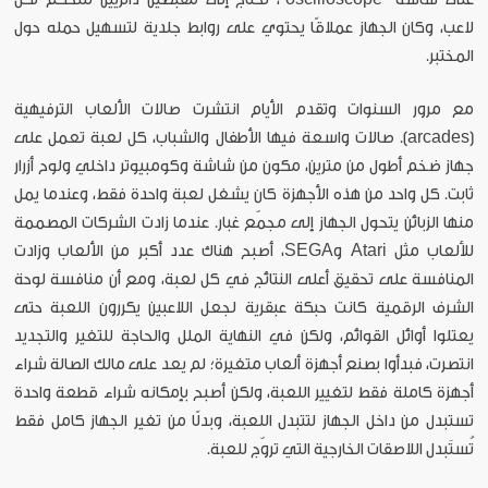
لاعب، وكان الجهاز عملاقًا يحتوي على روابط جلدية لتسهيل حمله حول
المختبر.
مع مرور السنوات وتقدم الأيام انتشرت صالات الألعاب الترفيهية
(arcades). صالات واسعة فيها الأطفال والشباب، كل لعبة تعمل على
جهاز ضخم أطول من مترين، مكون من شاشة وكومبيوتر داخلي ولوح أزرار
ثابت. كل واحد من هذه الأجهزة كان يشغل لعبة واحدة فقط، وعندما يمل
منها الزبائن يتحول الجهاز إلى مجمّع غبار. عندما زادت الشركات المصممة
للألعاب مثل Atari وSEGA، أصبح هناك عدد أكبر من الألعاب وزادت
المنافسة على تحقيق أعلى النتائج في كل لعبة، ومع أن منافسة لوحة
الشرف الرقمية كانت حبكة عبقرية لجعل اللاعبين يكررون اللعبة حتى
يعتلوا أوائل القوائم، ولكن في النهاية الملل والحاجة للتغير والتجديد
انتصرت، فبدأوا بصنع أجهزة ألعاب متغيرة؛ لم يعد على مالك الصالة شراء
أجهزة كاملة فقط لتغيير اللعبة، ولكن أصبح بإمكانه شراء قطعة واحدة
تستبدل من داخل الجهاز لتتبدل اللعبة، وبدلًا من تغير الجهاز كامل فقط
تُستَبدل اللاصقات الخارجية التي تروّج للعبة.