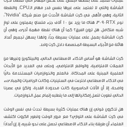
عمليات تعتمد على بعضها البعض، على عكس المهام التي تُعطى لكرت
الشاشة والتي لا تعتمد على غيرها بنفس قدر مهام الـCPU. والنقطة
الثانية، وهي الأهم، في كرت الشاشة الأحدث من صنع شركة "Nvidia"،
نوع 3090RTX، هناك ما يزيد عن 10 آلاف جزء متساو يعملون على توازٍ
شبه متكامل. هل ترون الفرق؟ كما أن هناك نقطة مهمة أخرى، وهي أن
كرت الشاشة يعمل على عمليات بسيطة جدًّا، ولهذا يسهل تجميع أعداد
هائلة من الأجزاء البسيطة المخصصة داخل كرت واحد.
كرت الشاشة هو أساس الذكاء الاصطناعي الحالي، والبيتكوين وغيرها من
العملات الافتراضية، والواقع الافتراضي، وحتى في العديد من الأبحاث
العلمية المبنية على المحاكاة. فالعلم والخوارزميات المستخدمة حاليًّا
في الذكاء الاصطناعي اخترعت في الستينيات، وكانت الرياضيات والمبادىء
واضحة، إلا أن الآلات الحاسوبية كانت محدودة القدرة، ولكن في عصرنا
الحالي تطورت لتصل إمكانياتها إلى ما يتطلبه إتمام عمل الخوارزميات.
هل تذكرون قولي إن هناك عمليات كثيرة بسيطة تحدث في نفس الوقت
في كرت الشاشة على التوازي؟ مع مرور الوقت وتطور الكروت اكتشف
العلماء أن طريقة بناء الذكاء الاصطناعي تحصل على نحو شبيه، إذ إن أعدادًا