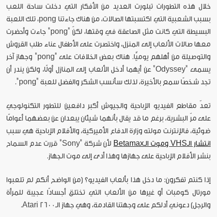
خلال هذه التطورات تبلورت العديد من الأفكار التي دخلت ساحة اللعب
بسبب الشعبية التي اكتسبتها الصالات، من هناك جاءتنا pong، تلك اللعبة
البسيطة التي كانت مثل الصاعقة في وقتها، لكنّ "pong" جاءت وأحضرت
معها صالات الألعاب إلى المنزل، واختصرت على الأطفال عناء طلب القروش
والتوصيلة من أهلهم يوميًّا. هناك بعض الخلافات على "pong" وجهاز آخر
يسمى "Odyssey" عن أيهما أدخل الألعاب إلى المنازل أولًا، ولكن يندر أن
تجد شخصًا سمع بالأخيرة، لذلك سأنسب الشكر والفضل للعبة "pong".
تعدّ مقاطع الفيديو الإباحية والجيوش أكبر دافعين للتطور التكنولوجي
على مرّ البشرية، برغم ما قد يقال بأنهما شيئان يبعدان عن بعضهما أعوامًا
ضوئية، فالإنترنت مولته وزارة الدفاع الأميركية، والأفلام الإباحية هي سبب
انتشار الـVHS وموت الـBetamax
لأن شركة "Sony" قررت عدم السماح
بنشر الأفلام الإباحية على جهازها وهذا أدى إلى موت الجهاز.
إذا كنتم تفكرون: ما دخل هذا بألعاب الفيديو؟ (من الواضح أنكم لم تلعبوا
مورتال كومبات أو غيرها من الألعاب التي تختلق أجسادًا عجيبة للمرأة
والرجل) دعوني أدلكم على وجهتنا القادمة، وهي جهاز الـAtari 2600.