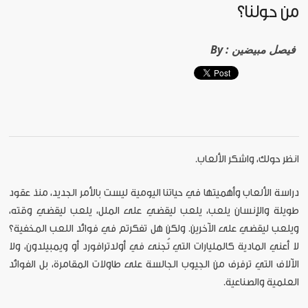
من حولنا؟
فيصل مبيضين
By :
انظر حولك، واشكر الألعاب.
دراسة الألعاب وأهميتها في حياتنا اليومية ليست بالأمر الجديد، منذ عقود
طويلة والإنسان يلعب، يلعب ليقضي على الملل، يلعب ليقضي وقته،
ويلعب ليقضي على الآخرين. ولكن هل تفكرتم في فوائد اللعب المخفية؟
لا أعني المادية كالمليارات التي تُجنى في أولدترافورد أو ويمبيلدون، ولا
الآلاف التي ترفرف من الجيوب الجالسة على طاولات المقامرة، بل الفوائد
العلمية والصناعية.