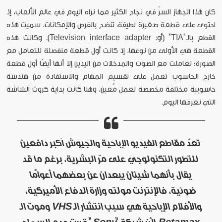
كان هذا الجهاز السرّ في نجاح الكثير مما نراه اليوم في عالم الألعاب، إذ
احتوى على قطعة صغيرة لطيفة، تنضح بالفرص والإمكانات، سميت هذه
القطع بالـ"TIA" (أو: Television interface adapter). وكانت هذه
القطعة هي الأولى من نوعها، إذ كانت أول قطعة منفصلة للتعامل مع
الصورة؛ تعاملت مع الصوت والمدخلات من اليدين إلا أنها أيضًا أول قطعة
خارج الحاسوب تعمل على تقسيم المهام والاستفادة من هندسة
حاسوبية مختلفة مخصصة لعمل مُعين، وهنا كانت بداية كروت الشاشة
التي نعرفها اليوم.
تعدّ مقاطع الفيديو الإباحية والجيوش أكبر دافعين
للتطور التكنولوجي على مرّ البشرية، برغم ما قد
يقال بأنهما شيئان يبعدان عن بعضهما أعوامًا
ضوئية، فالإنترنت مولته وزارة الدفاع الأميركية،
والأفلام الإباحية هي سبب انتشار الـ VHS وموت الـ