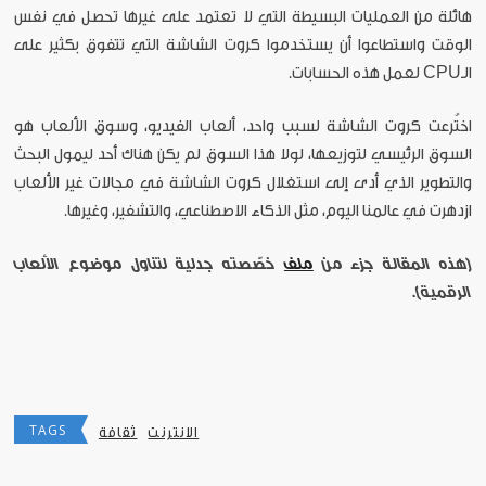
هائلة من العمليات البسيطة التي لا تعتمد على غيرها تحصل في نفس
الوقت واستطاعوا أن يستخدموا كروت الشاشة التي تتفوق بكثير على
الـCPU لعمل هذه الحسابات.
اختُرعت كروت الشاشة لسبب واحد، ألعاب الفيديو، وسوق الألعاب هو
السوق الرئيسي لتوزيعها، لولا هذا السوق لم يكن هناك أحد ليمول البحث
والتطوير الذي أدى إلى استغلال كروت الشاشة في مجالات غير الألعاب
ازدهرت في عالمنا اليوم، مثل الذكاء الاصطناعي، والتشفير، وغيرها.
[هذه المقالة جزء من
ملف
خصّصته جدلية لتناول موضوع الألعاب
الرقمية].
TAGS
الانترنت
ثقافة