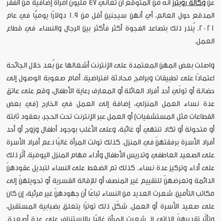
عن
وكالة رويترز
أنه من المتوقع أن تعاني 47 مليون امرأة إضافية من الفقر
المدقع حول العالم، أي أنهن سيجنين أقل من 1.9 دولارًا يوميًّا في عام
2021. يُنذر ذلك بتصاعد الفجوة أكثر فأكثر بين الرجال والنساء في قطاع
العمل.
واصلت بعض المهن المعتمدة على الإنترنت أشغالها عن بُعد خلال الجائحة
اعتمادًا على تطبيقات وبرامج محادثة افتراضية. أمام صعوبة الوصول إلى
حضانة أو تولّي أحد أفراد العائلة أو المعارف رعاية الأطفال، وقع على عاتق
عدة نساء العمل المنزلي، إضافة إلى العمل في الخارج (في بعض
القطاعات مثل المستشفيات) أو العمل عبر الإنترنت تحت الحجر، بعقود ثابتة
أو متحولة أو تكاد تنتهي أو غائبة، وعلى الأغلب بوجود أطفال وزوج أو أحد
أفراد الأسرة برفقتهنّ في المنزل. كذلك تولت المرأة غالبًا دعم أفراد الأسرة
على الصعيد العاطفي وتدريس الأطفال وأداء مهام المنزل اليومية. أثّر ذلك
على أداء وتركيز عدة نساء. كذلك تم الضغط على النساء لتبديل عقودهنّ
الدائمة وتعرضهنّ للتقييم غير المنصف أو للإقالة القسرية أو تحويلهنّ إلى
مكاتب التأمين. شعرت العديد من النساء تباعًا أن جهودهنّ غير مرئية، إن كان
على صعيد الأسرة أو العمل. شكّل ذلك توترًا يتعلق بضبابية المستقبل،
وتأثّر تقديرهنّ الذاتي إذ شعرت المرأة غالبًا بالاستنزاف على عدة أصعدة.