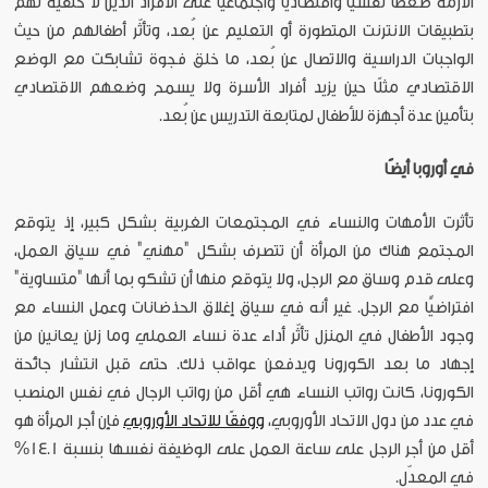
الأزمة ضغطًا نفسياً واقتصادياً واجتماعياً على الأفراد الذين لا خلفية لهم
بتطبيقات الانترنت المتطورة أو التعليم عن بُعد، وتأثّر أطفالهم من حيث
الواجبات الدراسية والاتصال عن بُعد، ما خلق فجوة تشابكت مع الوضع
الاقتصادي مثلًا حين يزيد أفراد الأسرة ولا يسمح وضعهم الاقتصادي
بتأمين عدة أجهزة للأطفال لمتابعة التدريس عن بُعد.
في أوروبا أيضًا
تأثرت الأمهات والنساء في المجتمعات الغربية بشكل كبير، إذ يتوقع
المجتمع هناك من المرأة أن تتصرف بشكل "مهني" في سياق العمل،
وعلى قدم وساق مع الرجل، ولا يتوقع منها أن تشكو بما أنها "متساوية"
افتراضيًّا مع الرجل. غير أنه في سياق إغلاق الحذضانات وعمل النساء مع
وجود الأطفال في المنزل تأثّر أداء عدة نساء العملي وما زلن يعانين من
إجهاد ما بعد الكورونا ويدفعن عواقب ذلك. حتى قبل انتشار جائحة
الكورونا، كانت رواتب النساء هي أقل من رواتب الرجال في نفس المنصب
في عدد من دول الاتحاد الأوروبي،
ووفقًا للاتحاد الأوروبي
فإن أجر المرأة هو
أقل من أجر الرجل على ساعة العمل على الوظيفة نفسها بنسبة 14.1%
في المعدّل.