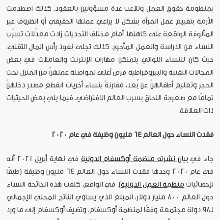
بمنظومة حقوق العمل وتلاعب عدة مسؤولين بالعقود. كذلك اصطدمت
الأزمة بتقييم عمل المرأة بشكل لا يراعي عملها الحقيقي أو الظروف غير
المألوفة الواقعة على كاهلها. أمام مختلف التحديات زادت معدّلات تسرّب
النساء من الدراسة والعمل المأجور. كذلك تجلى نفوذ رأس المال التقني،
حيث كان للنساء اللواتي يتملكن مهارات الإنترنت والعاملات في بعض
المجالات التقنية والبيروقراطية فرص أعلى لمواصلة عملهنّ من المنزل تحت
الحجر وتعليم أطفالهنّ عن بُعد، مقارنةً بنساء أخريات انقطع مصدر دخلهنّ
تمامًا مع صعوبة اللحاق بسرب العالم الافتراضي. فيما يلي بعض الحيثيات
ذات العلاقة.
فقدت النساء حول العالم 64 مليون وظيفة في عام 2020
جاء في
بيان نشرته منظمة أوكسفام الدولية
في نهاية أبريل 2021 أنه
في عام 2020 وحدها فقدت النساء حول العالم 64 مليون وظيفة (طبقًا
لإحصائيات
منظمة العمل الدولية
). في الواقع، كلفت هذه الجائحة النساء
حول العالم 800 مليار دولار، المبلغ الذي يساوي الناتج المحلي الإجمالي
لـ98 دولة مجتمعة وفقًا لمنظمة أوكسفام. وتضيف أوكسفام إلى ما ورد