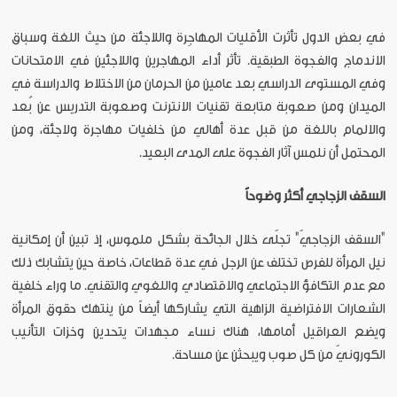
في بعض الدول تأثرت الأقليات المهاجِرة واللاجئة من حيث اللغة وسباق
الاندماج والفجوة الطبقية. تأثر أداء المهاجرين واللاجئين في الامتحانات
وفي المستوى الدراسي بعد عامين من الحرمان من الاختلاط والدراسة في
الميدان ومن صعوبة متابعة تقنيات الانترنت وصعوبة التدريس عن بُعد
والالمام باللغة من قبل عدة أهالي من خلفيات مهاجرة ولاجئة، ومن
المحتمل أن نلمس آثار الفجوة على المدى البعيد.
السقف الزجاجي أكثر وضوحاً
"السقف الزجاجيّ" تجلّى خلال الجائحة بشكل ملموس، إذ تبين أن إمكانية
نيل المرأة للفرص تختلف عن الرجل في عدة قطاعات، خاصة حين يتشابك ذلك
مع عدم التكافؤ الاجتماعي والاقتصادي واللغوي والتقني. ما وراء خلفية
الشعارات الافتراضية الزاهية التي يشاركها أيضاً من ينتهك حقوق المرأة
ويضع العراقيل أمامها، هناك نساء مجهدات يتحدين وخزات التأنيب
الكورونيّ من كل صوب ويبحثن عن مساحة.