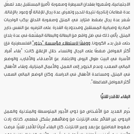
الاجتماعية، وشعروا بفقدان السيطرة وصعوبة تأمين المستقبل بعد تعطّل
عدة قطاعات إنتاجية نتيجة للحجر وتعرّض عدة رجال للإقالة أو وعود بالإقالة.
شعر عدة رجال بضغط متزايد في المنزل وصعوبة اللحاق بركب الواجبات
المادية وضبابية المستقبل ومحدودية القدرة على الترفيه عن النفس خارج
المنزل. يأتي ذلك في ظل واقع من البطالة والبطالة المقنّعة في عدة بلدان
حتى قبل بدء الكورونا.
ووفقًا لاستطلاع مؤسسة "جذور"
الفلسطينية فإن
أكثر العوامل ضغطًا على الرجال والنساء خلال الإغلاق كانت: "بقاء أفراد
الأسرة في البيت طوال اليوم، والابتعاد عن الأصدقاء والأقارب، والوضع
المالي الصعب، وعدم الخروج إلى العمل، والأعمال المنزلية، وبقاء الأطفال
في المنزل، ومساعدة الأطفال في الدراسة. وكان الوضع المالي الصعب
أكثر العوامل الضاغطة".
البقاء للأقدر تقنيًّا
حُرِم العديد من الأشخاص من ذوي الأجور المتوسطة والمتدنية والعمل
اليدوي غير القائم على الإنترنت من وظائفهم بشكل قطعي. كذلك زادت
ضغوط العاملين عن بعد وعبر الانترنت. كان البقاء أحيانًا للأقدر تقنيًّا. فرضت