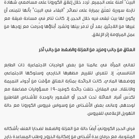
البيت" آمنة على الجميع. تردد خلال إغلاق الكورونا على مسامعي شهادة
نازحة سورية تعلّق بمرارة على نصائح "البقاء في البيت" بأنها تتمنى أن
يكون لها بيت تبقى فيه خلال الحجر، إذ كانت تنام في مساحة ضيقة مع
غيرها من اللاجئين، بعد أن تدمّر بيتها وتشرد أبناؤها وحُرمت مع زوجها من
عمل المياومة إثر الإغلاق.
انعتاق من جانب ومزيد من العزلة والضغط من جانب آخر
تعاني المرأة في عالمنا من بعض الواجبات الاجتماعية ذات الطابع
التنافسيّ، إذ تتعرض لتقييم مظهرها الخارجي وسلوكها الاجتماعي
ووضعها المادي. كانت الجائحة بمثابة انعتاق مؤقت من أجواء النميمة
والانتقاد. في المقابل، خلقت جائحة كوفيد-19 مسؤوليات مضاعفة مع
تكدّس أفراد العائلة تحت الحجر أو الشعور بالوحدة للأشخاص القاطنين
لوحدهم، وعانى بعض الأشخاص من وسواس فيروس الكورونا مع حالة
التهويل الإعلامي للفيروس.
فرض الحجر الكورونيّ أيضًا حالة من العزلة والضغط لضحايا العنف بأشكاله
المتنوعة، مع حرمان عدة أشخاص من إمكانية الخروج وطلب المساعدة خارج