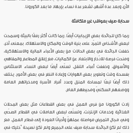
الآن، وبعد عدة أشهر، تشعر عدة نساء بإجهاد ما بعد الكورونا.
سحابة صيف بعواقب غير متكافئة
ربما كان للجائحة بعض الإيجابيات أيضًا. ربما كانت أكثر رفقًا بالبيئة وسمحت
لبعض الأشخاص التمرّد على بنية الوقت والمكان والاستهلاك. بمعنى آخر،
خففت الجائحة في بعض الحالات من بعض الأعباء المالية والاستهلاكية،
ومنحت فرصة للادّخار والابتعاد عن الكماليات، مع إغلاق المطاعم والمقاهي
والأسواق، وخففت أعباء التنقل. تسنّى أيضًا لبعض النساء الاستئناس
بفسحة وقت وتطوير بعض الهوايات وإعادة النظر في بعض الأمور. يختلف
ذلك أيضًا تبعًا لمساحة المنزل وعدد أفراد الأسرة ومدخراتهم العامة
ووضعهم السكنيّ ومحيطهم العام.
زادت الكورونا من فرص العمل في بعض القطاعات مثل بعض المحلات
الغذائية وخدمات الإنترنت، وتسنّى لبعض العاملات في القطاع الصحّي
وفي مجال التمريض مواصلة عملهنّ وأحيانًا العودة إلى قطاع العمل. مع
ذلك لم تكن الجائحة سحابة صيف على الجميع ولم تكن نصيحة "خليك في