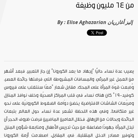
من 64 مليون وظيفة
Elise Aghazarian إليز أغازريان
By :
يصيب عدة نساء حاليًّا "إجهاد ما بعد الكورونا" إن جاز التعبير. فبعد أشهر
من العمل غير المرئي والمسافات المشروطة التي فرضتها جائحة العصر،
وُضِعت قوّة المرأة على المحك. مقابل شعار "معًا سنتغلب على فيروس
كوفيد-19" كان هناك نساء في قلب المراكز الصحيّة وخلف نوافذ المنازل
ومربّعات الشاشات الافتراضية يخضن دوّامة الضغوط الكورونيّة على نحو
غير متكافئ. وفي هذه اللحظة تشعر عدة نساء حول العالم بتبعات
الجائحة وبحالات من الإرهاق. فخلال العامين الماضيين فرضت ظروف الحجر أن
تبذل المرأة جهودًا مضاعفة من حيث تدريس الأطفال ومتابعة شؤون المنزل
وتوفير مصادر الدخل المتقلبة. في المقابل، اصطدمت أزمة الكورونا