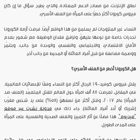
نطاق الإنترنت، من مصادر الدعم المعتادة، والذي يطرح سؤال ما إن كان
فيروس كورونا أكثر خطرًا على المرأة من العنف الأسري.
النساء غير المتزوجات لم يسلمن من هذا الواقع أيضًا. فرضت أزمة الكورونا
تحديات خاصة من نوعها عليهنّ، وترافق فقدان الوظيفة مع شعور بعدم
الأمان الاقتصادي والاجتماعي والنفسي والوحدة من جانب، وبتنمّر
ووصمة مضاعفة من قبل أفراد العائلة أو المحيط من جانب آخر.
هل الكورونا أخطر من العنف الأسري؟
يقتل فيروس كوفيد-19 الرجال أكثر من النساء وفقًا للإحصائيات العالمية.
في المقابل، تعرضت 87 ألف امرأة حول العالم للقتل المتعمّد (العنف ضد
المرأة) عام 2017، وقتل أكثر من نصفهنّ (58%) على يد شخص مقرّب
(شريك أو أحد أفراد العائلة). جاء ذلك في
مدونة نشرت عبر موقع
"ميديوم"
. هذا فضلًا عن آثار التمييز والعنف الصحية والنفسية على المرأة
على المدى الطويل.