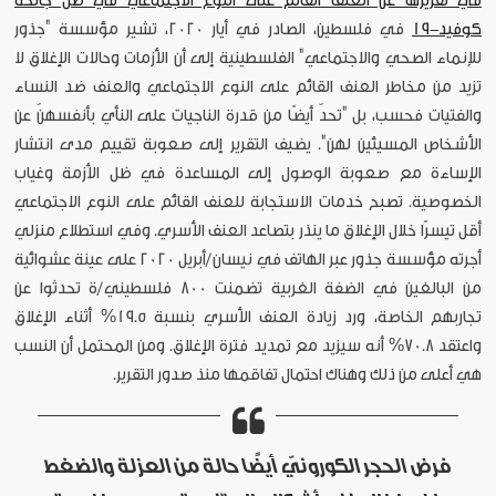
في تقريرها عن العُنف القائم على النوع الاجتماعي في ظل جائحة
كوفيد-19
في فلسطين، الصادر في أيار 2020، تشير مؤسسة "جذور
للإنماء الصحي والاجتماعي" الفلسطينية إلى أن الأزمات وحالات الإغلاق لا
تزيد من مخاطر العنف القائم على النوع الاجتماعي والعنف ضد النساء
والفتيات فحسب، بل "تحدّ أيضًا من قدرة الناجيات على النأي بأنفسهنّ عن
الأشخاص المسيئين لهن". يضيف التقرير إلى صعوبة تقييم مدى انتشار
الإساءة مع صعوبة الوصول إلى المساعدة في ظل الأزمة وغياب
الخصوصية. تصبح خدمات الاستجابة للعنف القائم على النوع الاجتماعي
أقل تيسرًا خلال الإغلاق ما ينذر بتصاعد العنف الأسري. وفي استطلاع منزلي
أجرته مؤسسة جذور عبر الهاتف في نيسان/أبريل 2020 على عينة عشوائية
من البالغين في الضفة الغربية تضمنت 800 فلسطيني/ة تحدثوا عن
تجاربهم الخاصة، ورد زيادة العنف الأسري بنسبة 19.5% أثناء الإغلاق
واعتقد 70.8% أنه سيزيد مع تمديد فترة الإغلاق. ومن المحتمل أن النسب
هي أعلى من ذلك وهناك احتمال تفاقمها منذ صدور التقرير.
فرض الحجر الكورونيّ أيضًا حالة من العزلة والضغط