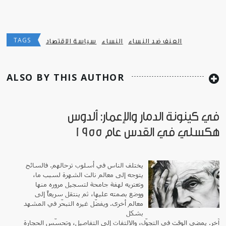
TAGS
العنف ضد النساء
النساء
سياسة الاقتصاد
ALSO BY THIS AUTHOR
في كينونة الدمار والإعمار: ألدوس
هكسلي في القدس عام 1955
يختلف الناس في أسلوب ترحالهم. فالسائح
يتوجه إلى معالم نالت الشهرة لسبب ما،
وتعتريه لهفة جامحة لتسجيل مروره منها
ووضع بصمته عليها، ثم ينتقل سريعاً إلى
معالم أخرى. ويفضّل غيره التبحّر في المشهد
بشكل
آخر. يمضي الوقت في التجوّل، والالتفات إلى التفاصيل، وتحسّس الحجارة