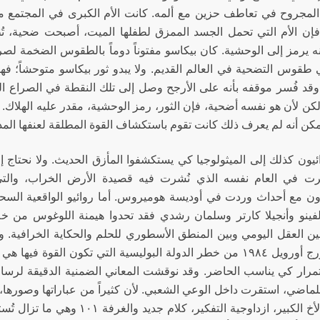
لمجروح في تعاطف حزين مع ألمه. كانت الأم الكبرى في المجتمع ما ق
فإن الأم التي تحمل الجسد الممزق لطفلها الميت، أصبحت ضحية، ت
ه يرمز إلى الوحشية. كان بيكاسو مفتوناً دوماً بالطقوس الضخمة لصراع 
طقوس التضحية في العالم القديم. ولا يبدو ثور بيكاسو متوحشاً؛ فهو
وقد فُسر موقفه بأنه على الأرجح وصل إلى تلك النقطة في الصراع الت
ولكن لأن هو نفسه أضحية، فإن الثور، رمز الوحشية، مقدر عليه الهلاك. هك
مكن أنه لم يعرف ذلك كانت تقوم باستكشاف القوة المطلقة لعنفها ال
ائيون كذلك إلى الميثولوجيا كي يستكشفوا المأزق الحديث. ولا نحتاج
شرت في العام نفسه الذي نُشرت فيه قصيدة الأرض الخراب، والت
ن مع أحداث وردت في أوديسة هوميروس. أما روائيو الواقعية ال
الفينو وأنجيلا كارتر وسلمان رشدي فقد تحدوا هيمنة اللوغوس من خ
 بين العقل اليومي وبين المنطق الأسطوري للحلم والحكاية الخرافية
رواية جورج أورويل ١٩٨٤ من خطر الدولة البوليسية التي تكون الق
تمرار كي يناسب الحاضر. وقد نوقشت المعاني الضمنية الدقيقة لرسالة 
للماضي، استقرت داخل الوعي الشعبي. لأن كثيراً من عباراتها وصورها، 
العادي: الأخ الكبير، ازداوجية الت