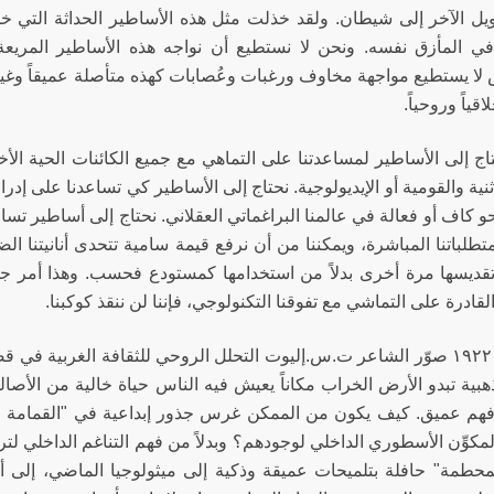
يل الآخر إلى شيطان. ولقد خذلت مثل هذه الأساطير الحداثة التي خل
ي المأزق نفسه. ونحن لا نستطيع أن نواجه هذه الأساطير المريعة
 لا يستطيع مواجهة مخاوف ورغبات وعُصابات كهذه متأصلة عميقاً وغير م
اقياً وروحياً.
اج إلى الأساطير لمساعدتنا على التماهي مع جميع الكائنات الحية ال
لإثنية والقومية أو الإيديولوجية. نحتاج إلى الأساطير كي تساعدنا على إدرا
و كاف أو فعالة في عالمنا البراغماتي العقلاني. نحتاج إلى أساطير تسا
تطلباتنا المباشرة، ويمكننا من أن نرفع قيمة سامية تتحدى أنانيتنا ال
قديسها مرة أخرى بدلاً من استخدامها كمستودع فحسب. وهذا أمر جوهري
لقادرة على التماشي مع تفوقنا التكنولوجي، فإننا لن ننقذ كوكبنا.
في سنة ١٩٢٢ صوّر الشاعر ت.س.إليوت التحلل الروحي للثقافة الغربية
ذهبية تبدو الأرض الخراب مكاناً يعيش فيه الناس حياة خالية من الأص
فهم عميق. كيف يكون من الممكن غرس جذور إبداعية في "القمامة ا
مكوِّن الأسطوري الداخلي لوجودهم؟ وبدلاً من فهم التناغم الداخلي لت
محطمة" حافلة بتلميحات عميقة وذكية إلى ميثولوجيا الماضي، إلى أس