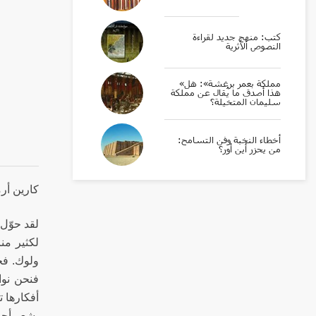
كتب: منهج جديد لقراءة
النصوص الأثرية
«مملكة بعمر برغشة»: هل
هذا أصدق ما يُقال عن مملكة
سليمان المتخيلة؟
أخطاء النخبة وفن التسامح:
من يحزر أين أور؟
كارين أر
لقد حوّل 
لكثير من
ولوك. فح
فنحن نوا
أفكارها 
يشعر أحد