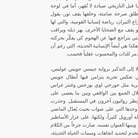
بل التاريخي صيادة لا تُقهر، أما في لوحة
ُطلق صرخة صامتة. وخلفها يقف ثور، يقول
الثيران، رياضة إسبانيا القومية، والتي لها
 يقف مع الضحايا الأخرى، يهز ذيله ويراقب
ي يتراجع فيها عن الهجوم كي يفكّر بحركته
ذا هي أيضاً الإنسانية الحديثة، التي رغم أن
مدمر للذات والمحسوب عقلياً فحسب.
 إلا إلى التذكير برواية جيمس جويس عوليس،
ي تعكس تجربة يتزامن فيها أبطال جويس
سحرية مثل خورخي لوي بورخس وغنتر غراس
لال الجمع بين الواقعي وبين ما يعصى على
. ونظر روائيون آخرون في المستقبل. وحذرت
وة فيها هي وحدها التي على صواب بحيث يُعدّل الماضي
أورويل كثيراً، ولكنها، على غرار الأساطير
وبينها العنوان نفسه، صارت جزءاً من الكلام
فكير، كلام جديد والغرفة ١٠١ وهي ما تزال تُستخدم لتحديد اتجاهات وسمات الحياة الحديثة،