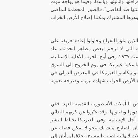
فتها وأنانيتها ويأسها. وفيما هو يواجه موت
صّنتها ضد أنقاضي". فالصور المحطمة للماضي
وهرها المشترك يمكننا إصلاح الأرض الخراب
لذين ملؤوا الفراغ وحاولوا إعادة تعريفنا على
 التي لا ترحم لبعض مظاهر الحداثة، عاد
الرسامون، على سبيل المثال، إلى الموضوعات الميثولوجية. ففي ٢٦ نيسان سنة ١٩٣٧ وفي أوج الحرب الأهلية الإسبانية،
باسكية غيرنيكا في يوم الخروج إلى السوق
. وبعد بضعة شهور، عرض بابلو بيكاسو الغيرنيكا في المعرض الدولي في
الأرض الخراب شهادة نبوية، وصرخة تعبوية
 التأملات الأسطورية القديمة العهد. ففي
ها ويقتلونها. وقد عبّروا عن كربهم البدائي
ل الإنسانية. وفي الغيرنيكا يختلط البشر
ن الصارخ متشابك بنحو لا يمكن فصله عن
ت لانهائية لصلب المسيح، تحدّق امرأتان إلى