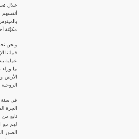
خلال تحو
أنفسهم ف
بالميتوس
مكوَّنة أخل
ونحن نحت
قبيلتنا ا
عملية بنح
ما وراء م
الأرض وت
الروحية ا
الجزة ال
نابع من 
لهم مع ال
الصور ال