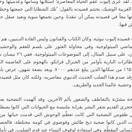
 لقد عرى إليوت عقم الحياة المعاصرة: استلابها وسأمها وعدميتها وخرا
الغربية الوشيك، يختتم قصيدته بالقول: "تلك الشظايا التي جمعتها وح
ها معاً في قصيدته يمكن أن تنقذنا. وحين نجمعها سوية ونعيد صقل ج
 فيها.
قصيدة إليوت نبوئية. وكان الكتاب والفنانون وليس القادة الدينيين، هم ا
اضي الميثولوجية. وفي محاولة العثور على بلسم للعقم والوحشية
ائرات النازية بأوامر من الجنرال فرانكو، بالهجوم على العاصمة ال
وقتلت ١٦٥٤ من سكانها الذين يبلغ عددهم ٧٠٠٠
قد صدم هذا الصلب الحديث الدنيوي معاصريه، ولكنه كان مثل قصيدة 
 وحشية عالمنا الجديد والطريف.
ة مشرّبة بالتعاطف والشعور بألم الآخرين. وقد ألهمت التضحية بعض
جري القديم شعر البشر بقرابة ملتبسة مع الحيوانات التي كانوا يصطادون
ي طقوس التضحية التي كانت تعظّم الوحوش التي قدمت حياتها من أج
ات الذين كانوا ضحية ذبح طائش وفوضوي في كومة مختلطة، فالحصا
إنساني المقطّع. وفي استعادة لوقوف النساء عند قدم الصليب، في تأملا