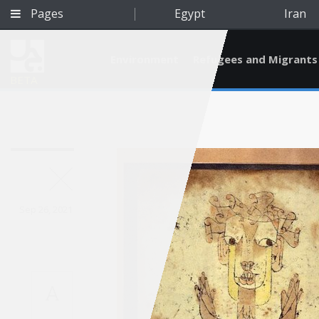
Pages
Egypt
Iran
Environment
Refugees and Migrants
BETA
Sep 26, 2021
A
Qatar