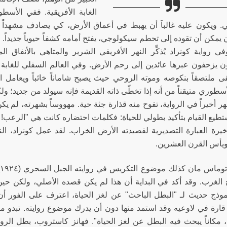
الغابة الأفريقية. ففي الأسط
ي. ويكون عليه غالباً أن يهبط في أعماق الأرض، كي يصادف مشهداً ي
 يمكن أن تقوده إلى تحطم سيكولوجي، يفتح أمامه كشفاً حيوياً جديداً.
في رواية كونراد يُذكِّر النهر الأفريقي الشرير والمتاهي بالأنفا
 يزحفون عبرها عائدين إلى رحم الأرض. وفي العالم السفلي للغابة ال
قى ملتصقاً بنكوصه وموته الروحي حيث يصبح شاماناً خائباً ويعامل الج
سطوري متيقناً من أنه إذا تخطّى ذاته القديمة فإنه سيولد من جديد؛ ول
ر أخيراً في الرواية، تفوح منه قذارة جثة حية. مهووساً بشهرته، لم ي
ستطيع القيام بتأكيد بطولي للحياة: فكلمات احتضاره كانت هي "الرع
أخيرة العبارة التصديرية لقصيدته الأرض الخراب. لقد عمل كونراد، ا
يأس القرن العشرين.
 الغرب. وقد أكد في البداية أن هذا لم يكن قصده الأصلي، ولكن حي
نموذج حديث لـ "البطل الباحث" عن لغز الحياة، اعترف على الفور أن 
قارة في لاوعيه وقد استمد منها دون أن يدرك موضوع روايته. تبدو
 مكاناً يبحث فيه البطل عن لغز الحياة". فهانز كاستروب، بطل الروا