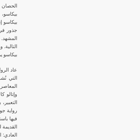
الحصان ا
بيكاسو، 
بيكاسو إن
جذور في 
المشهد. 
التالية. 
بيكاسو ي
عاد الرو
التي نُ
المعاصرو
وإتالو ك
التعبير،
فيها باس
القديمة 