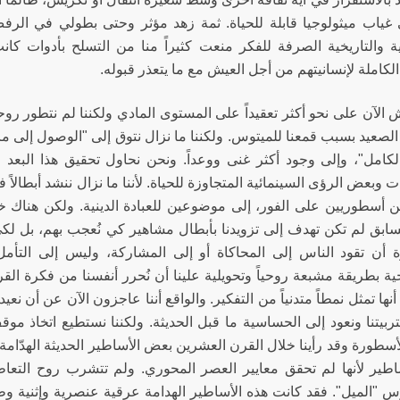
غياب ميثولوجيا قابلة للحياة. ثمة زهد مؤثر وحتى بطولي في الرفض
ة والتاريخية الصرفة للفكر منعت كثيراً منا من التسلح بأدوات كان
لكاملة لإنسانيتهم من أجل العيش مع ما يتعذر قبوله.
 الآن على نحو أكثر تعقيداً على المستوى المادي ولكننا لم نتطور روحيا
الصعيد بسبب قمعنا للميتوس. ولكننا ما نزال نتوق إلى "الوصول إلى ما
لكامل"، وإلى وجود أكثر غنى ووعداً. ونحن نحاول تحقيق هذا البع
 وبعض الرؤى السينمائية المتجاوزة للحياة. لأننا ما نزال ننشد أبطالاً ف
ين أسطوريين على الفور، إلى موضوعين للعبادة الدينية. ولكن هناك خ
سابق لم تكن تهدف إلى تزويدنا بأبطال مشاهير كي نُعجب بهم، بل لكي
 أن تقود الناس إلى المحاكاة أو إلى المشاركة، وليس إلى التأمل
جية بطريقة مشبعة روحياً وتحويلية علينا أن نُحرر أنفسنا من فكرة ال
أنها تمثل نمطاً متدنياً من التفكير. والواقع أننا عاجزون الآن عن أن ن
تربيتنا ونعود إلى الحساسية ما قبل الحديثة. ولكننا نستطيع اتخاذ موق
سطورة وقد رأينا خلال القرن العشرين بعض الأساطير الحديثة الهدّامة 
اطير لأنها لم تحقق معايير العصر المحوري. ولم تتشرب روح التعاطف
 "الميل". فقد كانت هذه الأساطير الهدامة عرقية عنصرية وإثنية وطا