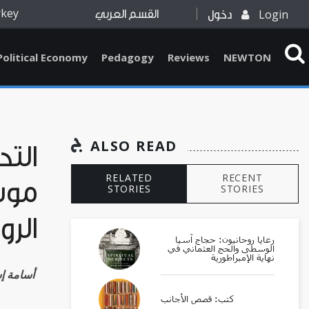
rkey
Login
دخول
القسم العربي
Political Economy
Pedagogy
Reviews
NEWTON
ALSO READ
التح
RELATED
RECENT
موت 
STORIES
STORIES
الرواية 
رعايا روحانيون: حجاج آسيا
الوسطى والحج العثماني في
نهاية الإمبراطورية
Osama Esber أسا
كتب: قصص الأجانب