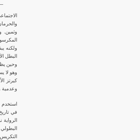
الاجتماع
والحرمان
وثمين. و
المكرسون
ولكنه يب
البطل الأ
وحين يظه
وهو لا ي
كيرتز ال
وعدمية و
في تاريخ
الرواية 
البطولي 
التكريس،