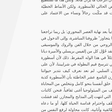
 الحالي للأسطورة. ولكن الأنماط الخطيّة
ت قد مكّنت رجالاً ونساء من الاعتماد على
ً بعد نهاية العصر المحوري: بل ربما تراجعنا
 يتجاوز" ظروفنا المباشرة، وإلى الدخول في
د الروحي من خلال الفن والروك والموسيقى
قد حُوِّل كل من إلفيس بريسلي والأميرة ديانا
للاً في هذا الوله المفرط. ذلك لأن أسطورة
 تترسخ قيم البطولة في شراييننا، لأن على
 السلبي. لم نعد نعرف كيف نتدبر حيواتنا
قرن التاسع عشر الخاطئة بأن الأسطورة كذبة
عيد خلق أنفسنا بنحو كامل ونتخلص من المحاباة
ف من الميثولوجيا أغنى ثقافياً. فنحن كائنات
التي انتهت إلى المذابح والمجازر. لقد فشلت
 واحترام قداسة الحياة كلها، أو ما دعاه
ئفية وأنانية، كانت محاولة لرفع النفس من