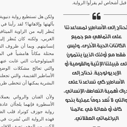
بل أشخاص لم يقرأوا الرواية.
ولكن هل تستطيع رواية دنيوية 
بآلهتها وإلاهاتها؟ لقد رأينا في
حتاج إلى الأساطير لمساعدتنا
يُنظر إليه من الزاوية الميتا
على التماهي مع جميع
الغربي، ولكنه كان يُنظر إ
الكائنات الحية الأخرى، وليس
إنسانيتهم. وبما أن ظروف الن
محتلة مكاناً هامشياً في الم
فقط مع أولئك الذين ينتمون
الميثولوجيات التي غابت عنها
لى قبيلتنا الإثنية والقومية أو
والتي تعالج مشكلات الوض
الإيديولوجية. نحتاج إلى
الأساطير القديمة، والتي تجعلن
الأساطير كي تساعدنا على
البشرية يمكنها أن تتخطى ظروف
راك أهمية التعاطف الإنساني،
ولأن الفنان والروائي يع
التي لا تُعد دوماً عملية بنحو
الأسطورة فإنهما يلجأان عاد
كاف أو فعالة في عالمنا
رواية جوزف كونراد قلب الظ
البراغماتي العقلاني.
الكبير من الوهم، تصف الإقام