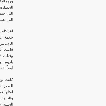
ورومانية.
الحضارة 
التي جمع
التي نعيش
لقد كانت 
حكمة الم
قامت الط
باريس. و
أيضاً ضد
كانت لوح
العصر الح
لقتلها ف
والحيوان
الجسد ال