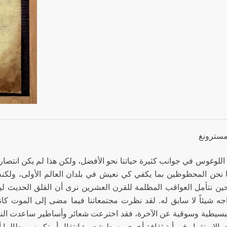
مسترونغ
اللوغوس في جوانب كثيرة حياتنا نحو الأفضل، ولكن هذا لم يكن انتصاراً 
ا نحن المحظوظين بما يكفي كي نعيش في بلدان العالم الأولى، ولكنه
ين نتأمل العواقب المظلمة للقرن العشرين نرى أن القلق الحديث 
جه شيئاً لا سابق له. لقد نظرت مجتمعاتنا فيما مضى إلى الموت كان
تبسيطية وسوقية عن الآخرة، فقد اخترعت شعائر وأساطير ساعدت الناس
 بالاستقرار في أية ثقافة أخرى وسط شعيرة انتقال أو تكريس، طالما أن