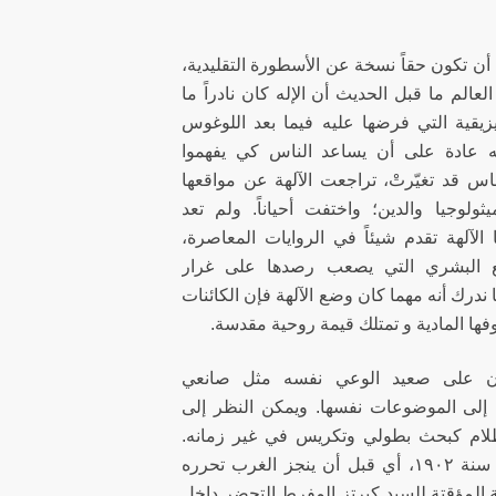
أن تكون حقاً نسخة عن الأسطورة التقليدية،
 العالم ما قبل الحديث أن الإله كان نادراً ما
فيزيقية التي فرضها عليه فيما بعد اللوغوس
ليه عادة على أن يساعد الناس كي يفهموا
اس قد تغيّرتْ، تراجعت الآلهة عن مواقعها
يثولوجيا والدين؛ واختفت أحياناً. ولم تعد
 الآلهة تقدم شيئاً في الروايات المعاصرة،
ع البشري التي يصعب رصدها على غرار
ا ندرك أنه مهما كان وضع الآلهة فإن الكائنات
ها المادية و تمتلك قيمة روحية مقدسة.
ملان على صعيد الوعي نفسه مثل صانعي
ة إلى الموضوعات نفسها. ويمكن النظر إلى
لام كبحث بطولي وتكريس في غير زمانه.
فهذه الرواية التي نُشرت في سنة ١٩٠٢، أي قبل أن ينجز الغرب تحرره
ة المؤقتة للسيد كيرتز المفرط التحضر داخل