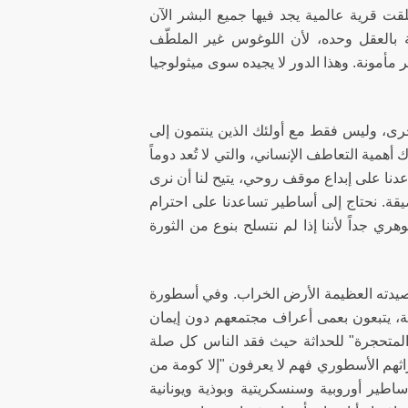
قت قرية عالمية يجد فيها جميع البشر الآن
 بالعقل وحده، لأن اللوغوس غير الملطّف
أمونة. وهذا الدور لا يجيده سوى ميثولوجيا
أخرى، وليس فقط مع أولئك الذين ينتمون إلى
ك أهمية التعاطف الإنساني، والتي لا تُعد دوماً
عدنا على إبداع موقف روحي، يتيح لنا أن نرى
ضيقة. نحتاج إلى أساطير تساعدنا على احترام
 جداً لأننا إذا لم نتسلح بنوع من الثورة
 في قصيدته العظيمة الأرض الخراب. وفي أسطورة
الة، يتبعون بعمى أعراف مجتمعهم دون إيمان
لمتحجرة" للحداثة حيث فقد الناس كل صلة
راثهم الأسطوري فهم لا يعرفون "إلا كومة من
اطير أوروبية وسنسكريتية وبوذية ويونانية