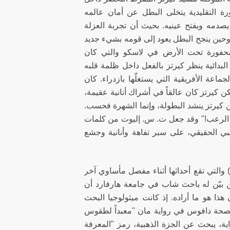
ورة التقليدية يتخلى البطل عن أمان عالمه
صدمه ويفتح عينيه. بحيث أن تجربة العزلة
 وحين ينجح البطل يعود إلى قومه بشيء جديد
ق المحفورة تحت الأرض في لاسكو والتي كان
بدائية ينظر كيرتز بالفعل داخل ظلمة قلبه
ماعة الأفريقية التي يستغلّها بازدراء. كان
كن كيرتز كان عالقاً في أشراك أنانية عقيمة،
كن كيرتز ينشد البطولة، وإنما الشهرة فحسب.
ب! الرعب!" وقد جعل ت. س. إليوت من كلمات
لنبي الحقيقي، على سبر تفاهة وأنانية وجشع
استخدم توماس مان كذلك موضوع التكريس في روايته الجبل السحري (١٩٢٤) والتي تقع أحداثها أثناء مفصل مأساوي آخر
ن بيّن له باحث شاب في جامعة هارفارد أن
هذا هو ما أراده. إذ كانت ميثولوجيا البحث
 مصحة دافوس في رواية مان "معبداً لطقوس
ية، يبحث عن الجزة الذهبية، رمز "المعرفة