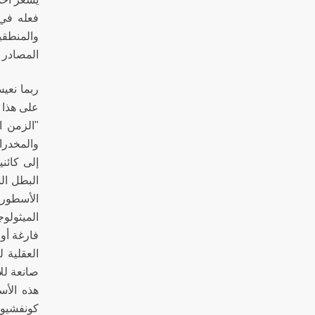
فعله في 
والمنطقي
المصادر ا
ربما نعيش
على هذا 
"الزمن ا
والمخدرات
إلى كائن
البطل ال
الأسطورة
الميثولو
فارغة أو 
العقلية ل
صانعة للأ
هذه الأس
كونفشيوس