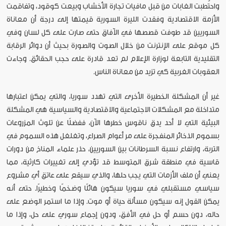
واحتُطبت الغابات من قبل مافيات تجارة الأخشاب وبيعت كوقود، وتفاقمت
الأزمة الاقتصادية وفقدت الليرة السورية قيمتها إلى درجة أن معاناة
السوريين قد طوفت قصصها في الآفاق حتى صارت على كل لسان وفي
كل موقع على الإنترنت من خلال الصوت والصورة بحيث أن دوائر الرقابة
التقليدية التابعة لوزارة الإعلام لم تعد قادرة على حجب الحقائق. وجاءت
العقوبات الغربية كي تزيد من معاناة الناس.
غير أن المشكلة الخطيرة الأخرى التي تهدد سوريا، والتي يمكن اعتبارها
متداخلة مع المشكلات الاجتماعية والاقتصادية والسياسية هي المشكلة
البيئية التي لا أحد يدق ناقوس خطرها الآن، ففضلًا عن تلوث المزروعات
بسموم الذخائر المنفجرة على مر أعوام الصراع، وتغلغل هذه السموم في
التربة، وارتفاع نسبة السرطانات بين السوريين، حذر علماء المناخ من دورات
قاسية في منطقة شرق المتوسط قد تؤدي إلى تغييرات كارثية، مما
يعني أن ملف الأزمات التي يجب حلها، والذي سيقع على عاتق أي مشروع
سياسي مستقبلي في سوريا سيكون هائلًا وضخمًا وخطيرًا. حتى أنه
يمكن القول إنه سيكون مسألة حياة أو موت. وإذا ما استمر الوضع على
حاله، دون حسم أو حل في الأفق، ودون إجماع سوري على حل، وإذا ما