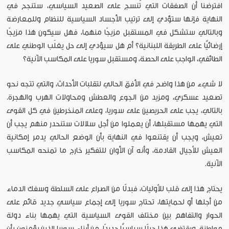
افترضنا أن الصفقات التي تُنسج على الصعيد السياسي، ستنجح في
النهاية فإنها ستؤدي إلى ترتيب الأجساد السياسية للنظام وللمعارضة
وبالتالي ستشكل في المستقبل مزيجًا منهما، فهل سيكون هذا مزيجًا
إرضائيًّا على الطريقة اللبنانية؟ أم هل سيؤدي إلى حل يغلّب الوطني على
الطائفي، الواجب على الحصة، ومستقبل سوريا على المكاسب الآنية؟
لا شيء من هذا واضح في الأفق الحالي لتقلبات الأحداث، والتي تتجه نحو
تصعيد عسكري، ومزيد من الجوع والعطش ومحاولات الهرب والهجرة.
بالتالي، يجب على الحريصين على سوريا، وعلى المنخرطين في كل القوى
التي يهمها مستقبلها، أن يعملوا من أجل سلالات ستنحدر منهم يجب أن
تعيش، ويجب أن يقتنعوا في النهاية بأن الوضع الحالي يدمر إمكانية
العيش للأجيال القادمة، وأنه آن الأوان للتفكير خارج ما تمنحه المكاسب
الآنية.
يحتاج هذا إلى قلب للأوليات، فبدلًا من الصراع على السلطة وسفك الدماء
من أجلها أو لحمايتها، تحتاج سوريا إلى إجماع سياسي جديد قائم على
الحوار والتفاهم بين مختلف القوى السياسية التي يهمها بناء دولة
مواطنة، ويقتضي هذا جيلًا سياسيًّا جديدًا، من أبناء سوريا الذين يؤمنون بأن