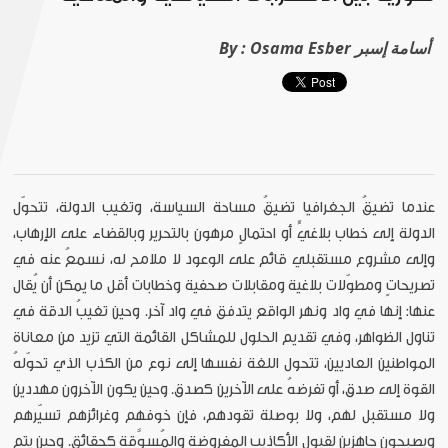
Osama Esber أسامة إسبر
By :
عندما تضيقُ الجغرافيا تضيقُ مساحة السياسة، وتغيب الدولة، تتحوّل
الدولة إلى خطاب بلاغيٍّ أو احتمالٍ مرهون بالتحرير وبالقضاء على الإرهاب،
وإلى مشروع مستقبلي قائم على الوعود لا ملامح له، نسمعُ عنه في
تصريحاتٍ ومطوّلات بلاغية ومقابلات صحفية وخطابات أقل ما يمكن أن يُقال
عنها: إنها في واد ونهر الواقع يتدفق في واد آخر. وحين تغيبُ الدقة في
تناول الظواهر، وفي تقديم الحلول للمشاكل القائمة التي تزيد من معاناة
المواطنين العاديين، تتحول اللغة نفسها إلى نوع من الكذب الذي تحوّلهُ
القوة إلى صدق، أو تفرضهُ على الآخرين كصدق. وحين يكون الآخرون مهددين
ولا مستقبل لهم، ولا بوصلة تقودهم، فإن خوفهم وغرائزهم تسيّرهم
ويصبحون جاهزين لقبول الأكاذيب المفروضة والمُسوَّقة كحقائق. وحين يتم