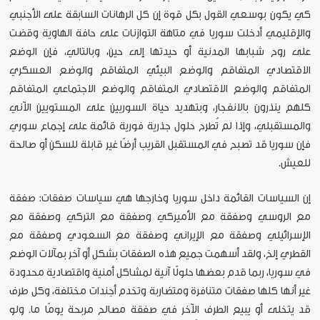
كي يكون بوسعي القول بكل قوة إن كل الرهانات السابقة على الأجنبي
والإقليمي أدخلت سوريا في متاهة التوازنات على حافة الهاوية وقضت
على روح شبابها المدنية أو حيدتها إلى حين، وبالتالي، فإن الوضع
الاقتصادي المتفاقم والوضع البيئي المتفاقم والوضع العسكري
المتفاقم والوضع الاقتصادي المتفاقم والوضع الاجتماعي المتفاقم
كلهم ينذرون بالانفجار، وبتهديد حياة السوريين على المستويين الآني
والمستقبلي، وإذا لم تُطرح حلول جذرية فورية قائمة على إجماع سوري
فإن سوريا قد تصبح في المستقبل القريب أرضًا غير قابلة للسكن أو صالحة
للعيش.
إن السياسات القائمة داخل سوريا وخارجها هي سياسات صفقات: صفقة
مع الروسي وصفقة مع الأميركي وصفقة مع التركي وصفقة مع
الإسرائيلي وصفقة مع الإيراني وصفقة مع السعودي وصفقة مع
القطري إلخ، ولقد أسهمت جميع هذه الصفقات بشكل أو آخر بمآلات الوضع
في سوريا، ربما قدم بعضها حلولًا آنية لمشاكل أمنية واقتصادية محدودة
غير أنها كلها صفقات متنافرة ومتضاربة وتخدم أجندات مختلفة، وكل طرف
قد يتخلى أو يبيع الطرف الآخر في صفقة مصالح مربحة يومًا ما. ولو