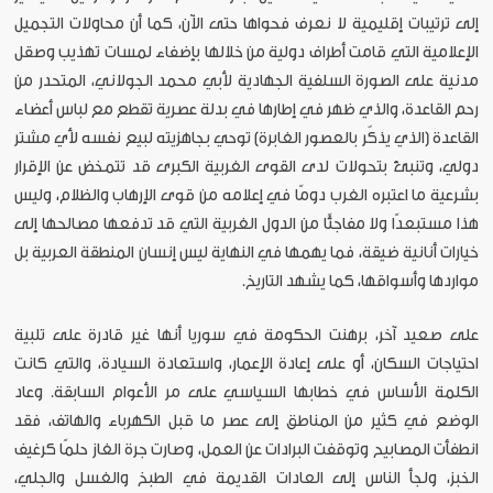
إلى ترتيبات إقليمية لا نعرف فحواها حتى الآن، كما أن محاولات التجميل
الإعلامية التي قامت أطراف دولية من خلالها بإضفاء لمسات تهذيب وصقل
مدنية على الصورة السلفية الجهادية لأبي محمد الجولاني، المتحدر من
رحم القاعدة، والذي ظهر في إطارها في بدلة عصرية تقطع مع لباس أعضاء
القاعدة (الذي يذكّر بالعصور الغابرة) توحي بجاهزيته لبيع نفسه لأي مشتر
دولي، وتنبئ بتحولات لدى القوى الغربية الكبرى قد تتمخض عن الإقرار
بشرعية ما اعتبره الغرب دومًا في إعلامه من قوى الإرهاب والظلام، وليس
هذا مستبعدًا ولا مفاجئًا من الدول الغربية التي قد تدفعها مصالحها إلى
خيارات أنانية ضيقة، فما يهمها في النهاية ليس إنسان المنطقة العربية بل
مواردها وأسواقها، كما يشهد التاريخ.
على صعيد آخر، برهنت الحكومة في سوريا أنها غير قادرة على تلبية
احتياجات السكان، أو على إعادة الإعمار، واستعادة السيادة، والتي كانت
الكلمة الأساس في خطابها السياسي على مر الأعوام السابقة. وعاد
الوضع في كثير من المناطق إلى عصر ما قبل الكهرباء والهاتف، فقد
انطفأت المصابيح وتوقفت البرادات عن العمل، وصارت جرة الغاز حلمًا كرغيف
الخبز، ولجأ الناس إلى العادات القديمة في الطبخ والغسل والجلي،