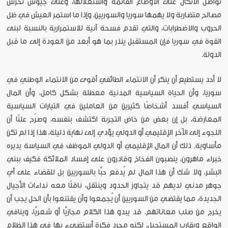
تواصل الاتكال على الأوضاع القائمة واستغلالها، وعلى جيوش تحرس
مصالح متضاربة ولا يهمها سوريا والسوريين، وإذا ما استمر العيش في ظل
الحروب والاضطرابات، والتي تقدم فسحة آنية للاستمرارية بالنسبة لبنى
القوة في سوريا فإن المستقبل ينذر بما هو أبعد من العودة إلى ما قبل
الدولة.
لا أحد يستطيع أن ينكر أن الانتماء الطائفي أقوى من الانتماء الوطني في
سوريا، وأن الحياة السياسية المدنية معطلة بشكل كامل، وأن المال
السياسي أفسد أشخاصًا كثيرين من العاملين في التيارات السياسية
المعارضة، بل إن بعض من خاض التجربة اكتشف بنفسه، وصرّح علنًا أن
اللجوء إلى الآخر الإقليمي أو الدولي يؤدي إلى نهاية ذليلة، هذا إذا لم تكن
مأساوية. ذلك أن المال الإقليمي أو الدولي الموظف في السياسة يديره
خبراء ماهرون، ينصبون الفخاخ وقادرون على إفساد الملائكة فكيف ببني
البشر، ولا شك أن هذا المال لم يُدفع حبًّا بالسوريين بل للقضاء على أي
جوهر مدني لديهم قد يتجاوز الحدود وينتقل، ناقلًا معه نداءات الأجيال
الجديدة، مما يقتضي من السوريين أن يُجمعوا وأن يقتنعوا بأن الحل يجب أن
يخرج من صلب معاناتهم. قد يبدو هذا الكلام مجازيًّا أو شعريًّا، وينافي
الواقع ويقارب المستحيل، لكنه مجرد فكرة أستضيء بها في هذا الظلام