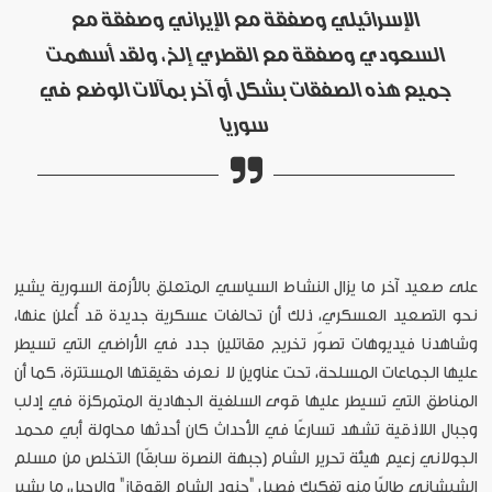
الإسرائيلي وصفقة مع الإيراني وصفقة مع
السعودي وصفقة مع القطري إلخ، ولقد أسهمت
جميع هذه الصفقات بشكل أو آخر بمآلات الوضع في
سوريا
على صعيد آخر ما يزال النشاط السياسي المتعلق بالأزمة السورية يشير
نحو التصعيد العسكري، ذلك أن تحالفات عسكرية جديدة قد أُعلن عنها،
وشاهدنا فيديوهات تصوّر تخريج مقاتلين جدد في الأراضي التي تسيطر
عليها الجماعات المسلحة، تحت عناوين لا نعرف حقيقتها المستترة، كما أن
المناطق التي تسيطر عليها قوى السلفية الجهادية المتمركزة في إدلب
وجبال اللاذقية تشهد تسارعًا في الأحداث كان أحدثها محاولة أبي محمد
الجولاني زعيم هيئة تحرير الشام (جبهة النصرة سابقًا) التخلص من مسلم
الشيشاني طالبًا منه تفكيك فصيل "جنود الشام القوقاز" والرحيل، ما يشير