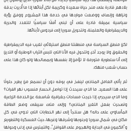
بلادهم قادرة على منح حياة سعيدة وكريمة لكل أبنائها إذا ما أُديرت بدقة
ونزاهة وإنصاف ووضعت مواردها في خدمة هذا المشروع ووفق رؤية
سياسية عميقة قادرة على أن تبني أفقًا سياسيًّا للتعدد والحرية
والديمقراطية والعلمنة، ولتحويل سوريا إلى فردوس لأبنائها.
لكن منطق السياسة في منطقتنا منطق استيلائي تغيب فيه الديمقراطية
والحقوق ولا يوجد آخر، وتتحول فيه الأنا التي تلبسُ الثياب الوطنية أو التدين
إلى أنا سلطوية متورمة لا تؤمن إلا بنفسها وبمصالحها ولو كان هذا على
حساب شعب منهك.
ثم يأتي العامل المناخي لينفخ في بوقه دون أن نسمع من يطرح حلولًا
على هذا الصعيد. ما الذي سيحدث إذا تواصل انحسار منسوب نهر الفرات؟
وما الذي سيجري إذا خرجت مساحات جغرافية شاسعة عن الخدمة الزراعية
وتصحرت بفعل التغير المناخي؟ وإلى متى سيبقى وضع الطاقة
المأساوي على حاله؟ هل سنلجأ إلى نهر الخطابات التي تدوي في كل
مكان في شمال سوريا وجنوبها وشرقها وغربها، حيث العسكرة والتطويع
و"الكمون في البداية والهجوم على القوافل"، والتمترس في إدلب وحولها