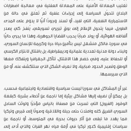
تغليب المعادلة الأمنية على المعادلة العقلية في معالجة اضطرابات
البلدان تتحوّل السياسة إلى إجراءات عنفية ثم تَعْلق في حالة من
الاستمرارية النفعية، التي تفيد، أو تسند وجودًا آنيًّا لا يدوم على المدى
الطويل، فيما يتحول الإعلام إلى بوقٍ تبريري تسويغي، يُنفخ كي يصدر
ألفاظه الهوائية، أو يولد ضبابًا يحجب القضايا الجوهرية، وهذا ما يجري حاليًّا
في سوريا، فالكل منشغل ليس بتأمين حياة حرة وكريمة للإنسان السوري،
ولبناء دولة مدنية تعددية علمانية وديمقراطية، بل باقتتال لانتزاع الكرسي
أو للحفاظ عليه، وفي خضم هذا الاقتتال، تتآكل الجغرافيا ويتفكك معها
الوطن، وتصبح الحدود ضبابية، ولا نعرف الشكل الذي ستتكشف عنه، أو من
الذي سيرسمها.
غير أن المشاكل في سوريا ليست سياسية واقتصادية واجتماعية فحسب،
بل يمكن أن نضيف إليها مشاكل بيئية إما ناجمة عن أخطاء بشرية كبقعة
الوقود (الفيول) التي تسربت من مصفاة بانياس مؤخرًا ولوثت الساحل
السوري الضيق كله وامتدت حتى جبلة واللاذقية وصولًا إلى قبرص وتركيا
مما يهدد ما تبقى من آثار حيوات بحرية في المتوسط، أو ناجمة عن
سياسات إقليمية كدور تركيا في أزمة مياه نهر الفرات والذي أدى إلى