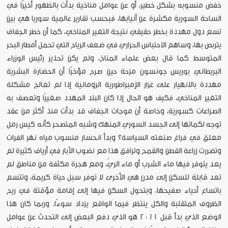
خفض منسوبه بشكل خطير، أو عن عوامل مناخية بدأت بالظهور أخيرًا في
الساحة السورية مكشرة عن أنيابها، فبحسب تقارير عالمية سوريا هي بين
تسع دول مهددة بخطر حقيقي نتيجة التغير المناخي، كما أن خطر الجفاف
يتربص بها، وساهم الاحتباس الحراري في ضعف الرياح التي تحمل أمطار البحر
المتوسط كما قال بعض علماء المناخ، ولم يكن تحذير رئيس الوزراء
البريطاني بوريس جونسون مزحة حين صرح مؤخرًا أن الحضارة البشرية
مهددة بالانهيار على غرار الإمبراطورية الرومانية إذا لم تعالج مشكلة
التغير المناخي، فكيف هو الحال إذا كان البلد المهدد صغيرًا وتعصف به
الصراعات كسورية، وخاصة أن موجات الجفاف قد بدأت منذ أكثر من عقد
توجه لكماتها إلى الجسد السوري المنهك وشبه المتصحر كأنه كيس رمل
معلق في فراغ صنعته السياسة؟ وبدأ انحسار منسوب مياه نهر الفرات
وتضررت زراعة القطن والقمح وترافق هذا مع نضوب الآبار في أرياف كثيرة لم
يعد يتوفر فيها ماء الشرب أو ماء الريّ، ومع هجرة مكثفة من مناطق لم
تعد قابلة للسكن إلى مدن هي الأخرى لا توفر سبل حياة كريمة، وتتسم
باتساع أحياء صفيحها، وبتحول السكن فيها إلى إقامة مؤقتة في ريح
الظروف المتقلبة والكل ينتظر فيما الواقع يزداد سوءًا. وربما كان هذا
الوضع الذي بدأ قبل ٢٠١١ هو الذي دفع البعض إلى التحدث عن عوامل