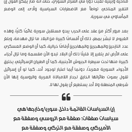
مناخية وبيئية لعبت دورًا في الصراع السوري، حتى أنه صار يمكن القول إن
التغير المناخي تواطأ مع الاضطرابات السياسية وأدى إلى الوضع
المأساوي في سورية.
بعد مرور أكثر من عقد على الحرب يبدو مستقبل سورية غائمًا كليًّا، وهذه
الغيوم لا تبشّر بمطر، ذلك أن أقسامًا كبيرة من البلاد ما تزال مهدمة، وبلغ
عدد النازحين والمهجرين والمهاجرين أرقامًا خيالية، كما أن الوضع العسكري
على الأرض لم يتغير إلا قليلًا ذلك أن البلاد تبدو الآن مقسمة وما تزال أجزاء
كبيرة منها تحت سيطرة الجيوش الأجنبية، كما أن الطيران الإسرائيلي يخترق
الأجواء السورية معربدًا، دونما أيما اعتبار لوجود أحد، كما لو أن إسرائيل
تقول بصوت طائراتها الخارق لجدار اللامبالاة العربية والروسية إنها الآن
شرطي المنطقة ولا أحد يستطيع أن يقول لها لا.
إن السياسات القائمة داخل سوريا وخارجها هي
سياسات صفقات: صفقة مع الروسي وصفقة مع
الأميركي وصفقة مع التركي وصفقة مع