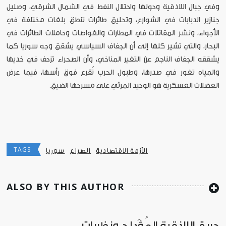
وفي جبال اللاذقية وحولها واحتلال النفط في الشمال الشرقي، وصليل
جنازير الدبابات في الشوارع، وتحليق طائرات تنطق بلغات مختلفة في
الأجواء، ونشر المقاتلات في المطارات والغواصات وحاملات الطائرات في
البحار، والتي تشير كلها إلى أن الجفاف السياسي يشقق وجه سوريا كما
يشققه الجفاف الناجم عن التغير المناخي، وأن الصحراء تزحف في خديها
والمياه تغور في صدرها، وطبول الحرب تُقرع فوق رأسها، فيما عرض
العضلات العسكرية هو الوحيد المرئي على مسرحها الضيق.
TAGS
الأزمة الاقتصادية
الصراع
سوريا
ALSO BY THIS AUTHOR