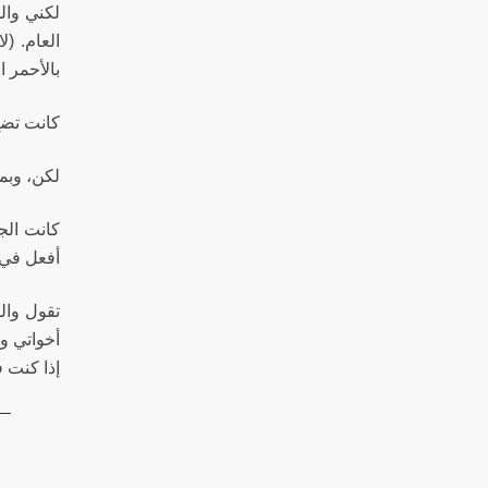
لكني وال
العام. (
بالأحمر ا
كانت تضع
لكن، وبم
كانت الج
أفعل في 
تقول والد
أخواتي وإ
إذا كنت 