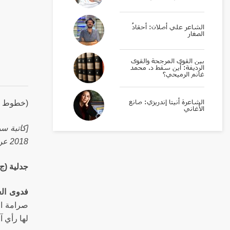
الشاعر علي أصلان: أحقادُ
الصغار
بين القوى المرجحة والقوى
الرديفة: أين سقط د. محمد
غانم الرميحي؟
الشاعرة أنيتا إندريزي: صانع
(خطوط وظل
الأغاني
[كاتبة س
2018 عن قصتها «كاميرا ملونة»].
جدلية (ج
فدوى الع
صرامة ال
لها رأي 