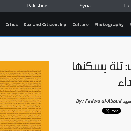
Palestine
Syria
Tu
Cities
Sex and Citizenship
Culture
Photography
 تلة يسكنها
داء
وى العبود
By :