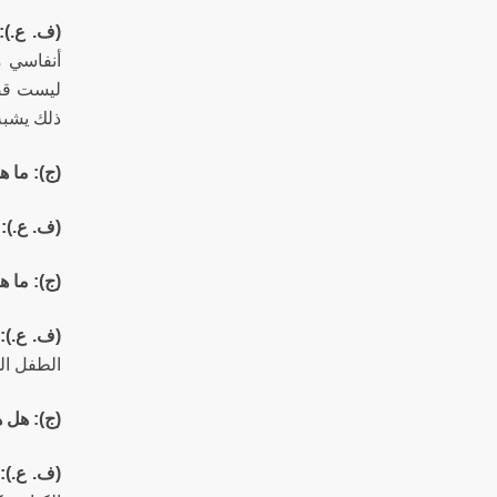
(ف. ع.):
أنفاسي م
ليست قصة
ذلك يشبه
(ج): ما ه
(ف. ع.):
(ج): ما ه
(ف. ع.):
الطفل ال
(ج): هل ه
(ف. ع.):