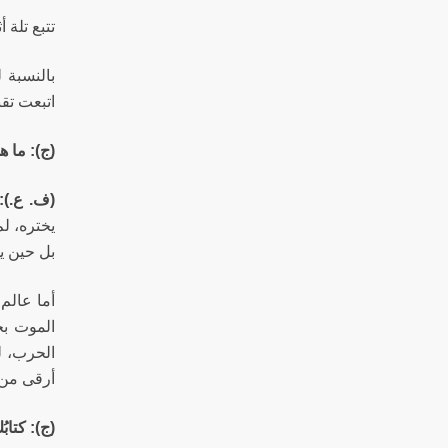
تتبع تلة 
بالنسبة 
اتبعت تقن
(ج): ما 
(ف. ع.):
يختره، لم
بل حين ي
أما عالم
الموت بخف
الحرب، ل
أرقى من 
(ج): كتاب