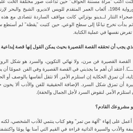
 كنت أكتب "مرآة مسننة الحواف" حين تداعت صور مختلفة ألحّت علي
أورويل ورواية 1984، ألعاب العمر المتقدم للويس لانديرو، الشيخ وال
 صحراء التتار لــدينو بوتزاتي كانت مواقف الساردة تتصادى مع هذه
ثم بدأت تخرج تباعًا إلى سطح الوعي. حين كتبت "يقظة" لم أستطع سو
فرض نفسها في عملية الكتابة.
الذي يجب أن تحققه القصة القصيرة بحيث يمكن القول إنها قصة إبداعي
:
القصة القصيرة فن مرن، ولا نهائي التكوين، والسرد هو شكل الروح 
ـًا. أعتقد أن أهم ما يجذبني في القصة القصيرة وفي الفن عمومًا أن يح
اية، أن تمزق الحكاية إن استلزم الأمر. ألا تثقل أنفاسها بالوصف أو 
يرة أن تمزق شكل السرد. الإضافة الحقيقية للفن والأدب ألا يخون خيار
 استلزم الأمر. لنقوض السرد لأجل الجمال والخفة).
هو مشروعك القادم؟
أعمل على إنهاء "آلهة من تمر" وهو كتاب ينتمي للأدب الشخصي، لكنه 
فة والأدب والسيرة الذاتية قراءة في القيم التي آمنا بها يومًا واكتشفن