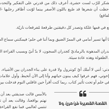
شكر للرّب لست حشرة، أعرف ذلك من قدرتي على التفكير والتحدث مع 
لاحظت أن شعرها قد صُبِغ باللون الأصفر بينما لوّنت أظافر رجليها 
لفاقع)
 في فمها علكة وتصدر كل دقيقتين طرقعةَ مُفرقعات ناريّة.
ا أنها تسير أمامي في الممرّ الضيق وبما أننا في حلم؛ فيمكنني سماع ا
دران المدهونة بالرماديّ كجدران السجون، لا بدّ أنيّ وبسبب القراءة 
الطفولة وهذه عادة سيئة.
تي: أنني لا أملك أيّ كونترول ولا قدرة على بناء الجدران بين الأشياء، 
خوتي، فهم عرفوا كيف يبنون حياتهم وأنا إلى الآن أتخبط. وأول علامات
في حلم أو تحت تأثير كتاب. ربما كنت أقرأ حين غافلني النوم فدخلت ب
بالأمس قالت صديقتي بعد أن أعرته
نهتم بواقعنا، وقالت بعد أن 
القصة القصيرة فن مرن، ولا
تنتمي لعالمي فما نفع القراء