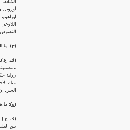
الكتابة،
ابراهيم.
اللاوعي 
النصوص ت
(ج): ما 
(ف. ع.)
ومضمونـــ
رواية حك
منك الأخ
السرد إن
(ج): ما 
(ف. ع.):
بين الفلس