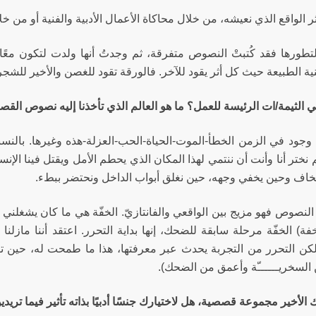
أثر الواقع الذي نعيشه، من خلال محاكاة الأعمال الأدبية والفنية أو من خل
لتطورها فقد كُتبتْ النصوص متفرقة، ثم وجدتُ أنها ولدت لتكون معً
ية الطبيعة حيث كل أثر يقود للآخر. فالورقة تقود للغصن والأخير للشجر
هي الثيمة/ات الرئيسة للعمل؟ ما هو العالم الذي تأخذنا إليه نصوص ال
وجود في الزمن الخطأ-الموت-الحياة-الحب-العزلة-هذه وغيرها. بالنسب
 نختر أنا وأنت أن ننتمي لهذا المكان الذي يحطم الأمل ويقتل فينا الإ
خاف وحين يخفي وجهه، حين نغلق أبواب الداخل ونحتضر ببطء.
 النصوص فهو مزيج بين الواقعي والفانتازيّ. الخفّة هي ما كان يشغلن
ة) الخفّة مرحلة سابقة للضحك، إنها بداية التحرر. اعتقد أننا مازلنا 
كن التحرر من التجربة يحدث عبر معرفتها، هذا ما طمحت له، حين تك
السخريــــــّة وأعمق من الضحك).
ُك الأخير مجموعة قصصية، هل لاختيارك جنسًا أدبيًا بذاته تأثير فيما تريد