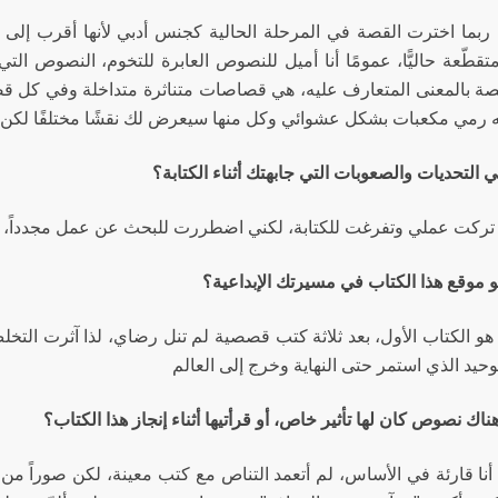
ربما اخترت القصة في المرحلة الحالية كجنس أدبي لأنها أقرب إلى ط
تقطّعة حاليًّا، عمومًا أنا أميل للنصوص العابرة للتخوم، النصوص ا
 بالمعنى المتعارف عليه، هي قصاصات متناثرة متداخلة وفي كل ق
 رمي مكعبات بشكل عشوائي وكل منها سيعرض لك نقشًا مختلفًا لكن ك
ي التحديات والصعوبات التي جابهتك أثناء الكتابة؟
تركت عملي وتفرغت للكتابة، لكني اضطررت للبحث عن عمل مجدداً، وه
و موقع هذا الكتاب في مسيرتك الإبداعية؟
هو الكتاب الأول، بعد ثلاثة كتب قصصية لم تنل رضاي، لذا آثرت التخلص
وحيد الذي استمر حتى النهاية وخرج إلى العالم
ناك نصوص كان لها تأثير خاص، أو قرأتيها أثناء إنجاز هذا الكتاب؟
أنا قارئة في الأساس، لم أتعمد التناص مع كتب معينة، لكن صوراً م