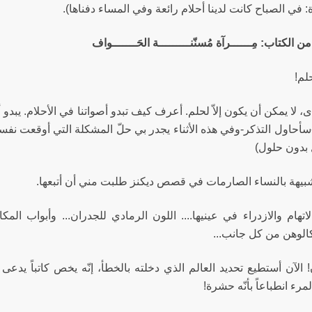
 في الصباح كانت لدينا أحلام رائعة وفي المساء دفناها).
الكتاب: مِــــــرآة مُسنّنـــــــــة الحَـــــــواف
 حلم!
، لا يمكن أن يكون إلاّ لحلم. أعرف كيف تبدو أصواتنا في الأحلام. يبدو
أحاول التذكر-وفي هذه الأثناء يجدر بي حلّ المشكلة التي أوقعت نفسي 
بدون حلول)
لشبيهة بالنساء الصارمات في قصص ديكنز طلبت مني أن أتبعها.
تهام والازدراء في عينيها.... اللون الرمادي للجدران... وأبواب المكات
لوهن من كل جانب...
 الآن أستطيع تحديد العالم الذي دخلته بالخطأ، إنّه يخص كاتباً يدعى كا
مرء انطباعاً بأنّه حشرة!