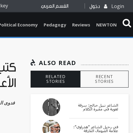
rkey
Login
دخول
القسم العربي
Political Economy
Pedagogy
Reviews
NEWTON
ALSO READ
كتب:
RELATED
RECENT
الأع
STORIES
STORIES
Fadwa al-Aboud فد
الشاعر نبيل صالح: سرقة
لغوية في مقبرة الكلام
في رحيل الشاعر "هدراوي":
علامة الصومال الفارقة