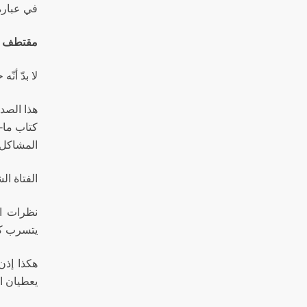
في عبارة:
مقتطف من 
لا بدّ أنّه
هذا الصدى
كتاب ما-س
المشاكل 
الفتاة ا
نظرات الا
يتسرب كا
هكذا إذن!
يعطيان ال