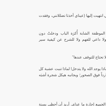
انتهيت إليها (عيناي أخذتا تضللانني، وفقدت
لموظفة الشابة أُكرَة الباب ودخلتْ دون
ولا داعي للفهم ولا للشرح عن كيفية سير
 تحتاج للتوقف عندها"
ا يوجد الله ولا يتدخل! لماذا تنبت عشبة كل
رداً فوق الصخور؛ وبجانبه هيكل شجرة أشبَه
الجميع إجازة ما عداي. أريد أن أحظى بسنة