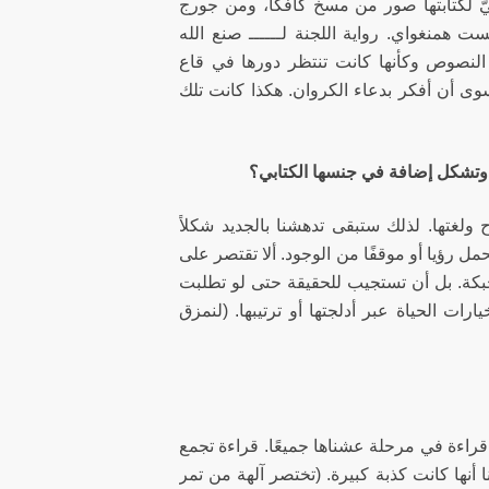
ّ لكتابتها صور من مسخ كافكا، ومن جورج
بحر لإرنست همنغواي. رواية اللجنة لــــــ صنع الله
 النصوص وكأنها كانت تنتظر دورها في قاع
ى أن أفكر بدعاء الكروان. هكذا كانت تلك
ة وتشكل إضافة في جنسها الكتابي؟
ولغتها. لذلك ستبقى تدهشنا بالجديد شكلاً
مل رؤيا أو موقفًا من الوجود. ألا تقتصر على
الحبكة. بل أن تستجيب للحقيقة حتى لو تطلبت
ات الحياة عبر أدلجتها أو ترتيبها. (لنمزق
قراءة في مرحلة عشناها جميعًا. قراءة تجمع
ا أنها كانت كذبة كبيرة. (تختصر آلهة من تمر