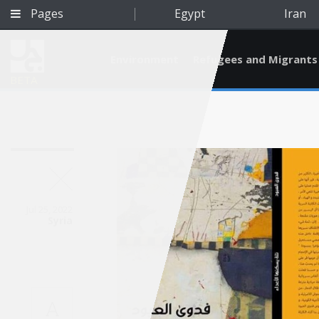
Pages
Egypt
Iran
Environment
Refugees and Migrants
BETA
Jul 25, 2022
Syria
Qatar
A