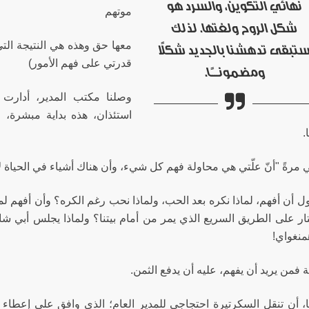
نهائي التكوين، والسرد هو
موتهم
شكل الروح ولغتها. لذلك
معها حق وهذه هي النتيجة التي 
تبقى تدهشنا بالجديد شكلاً
قدرتي على فهم الأمور)
ومضمونــــًا.
وصلنا مكتب المدير، أدارت ا
استئذان، هذه بداية مبشرة، 
ا.
مرةً "أنّ علّتي هي محاولة فهم كل شيء، وأن هناك أشياء في الحياة لا
 أن أفهم، لماذا نكره بعد الحب، ولماذا نحب رغم الكره؟ وأن أفهم لماذ
ار على الطريق السريع الذي يمر من أمام بيتنا؟ ولماذا يجلس أبي شا
نغواي!
ة فمن يريد أن يفهم، عليه أن يدفع الثمن.
ا، أن تنقل السكرتيرة احتجاجي للمدير العام؛ الذي وافق على إعطاء 