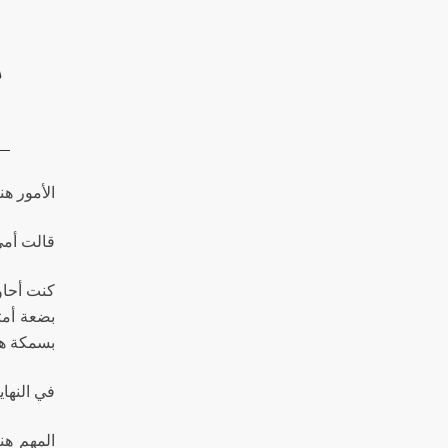
س
الأمور هن
قالت أمي 
كنت أحاول
بضعة أمت
بسمكة هم
في النهاي
المهم هن