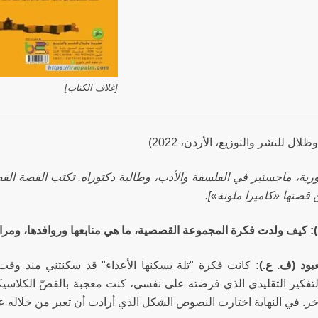
[غلاف الكتاب]
ال للنشر والتوزيع، الأردن، 2022)
ورية، ماجستير في الفلسفة والأدب، وطالبة دكتوراه. تكتب القصة ال
): كيف ولدت فكرة المجموعة القصصية، ما هي منابعها وروافدها، ومرا
بود (ف. ع.):
كانت فكرة "تلة يسكنها الأعداء" قد سكنتني منذ وق
تفكير التقليدي الذي فرضته على نفسي، كنت معجبة بالقصّ الكلاسيكي،
آخر. في النهاية اختارت النصوص الشكل الذي أرادت أن تعبر من خلاله ع