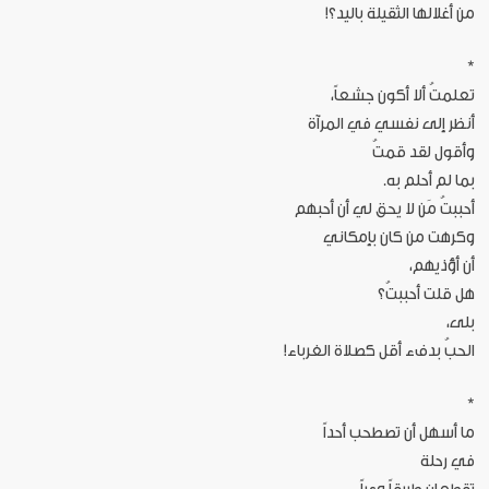
من أغلالها الثقيلة باليد؟!
*
تعلمتُ ألا أكون جشعاً،
أنظر إلى نفسي في المرآة
وأقول لقد قمتُ
بما لم أحلم به.
أحببتُ مَن لا يحق لي أن أحبهم
وكرهت من كان بإمكاني
أن أؤذيهم،
هل قلت أحببتُ؟
بلى،
الحبُ بدفء أقل كصلاة الغرباء!
*
ما أسهل أن تصطحب أحداً
في رحلة