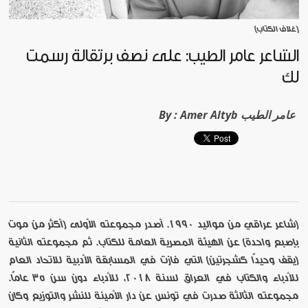
[غلاف الكتاب]
الشاعر عامر الطيب: على نصف برتقالة رسمتُ
لك
Amer Altyb عامر الطيب
By :
[شاعر عراقي من مواليد 1990. أصدر مجموعته الأولى (أكثر من موت
بإصبع واحدة) عن الهيئة المصرية العامة للكتاب. ثم مجموعته الثانية
(يقف وحيداً كشجرتين) التي فازت في المسابقة الأدبية للاتحاد العام
للأدباء والكتاب في العراق لسنة 2018، للأدباء دون سن 35 عاماً.
مجموعته الثالثة صدرت في تونس عن دار الأمينة للنشر والتوزيع وكان