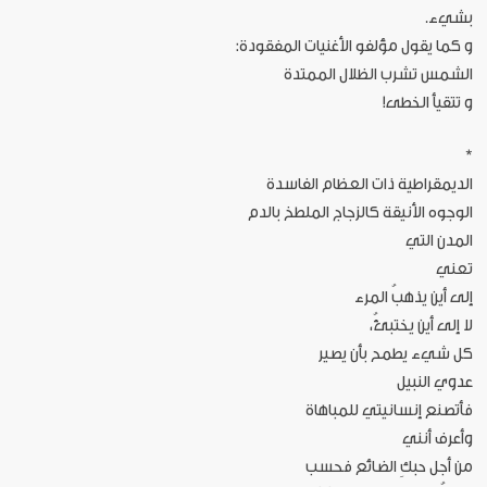
بشيء.
و كما يقول مؤلفو الأغنيات المفقودة:
الشمس تشرب الظلال الممتدة
و تتقيأ الخطى!
*
الديمقراطية ذات العظام الفاسدة
الوجوه الأنيقة كالزجاج الملطخ بالدم
المدن التي
تعني
إلى أين يذهبُ المرء
لا إلى أين يختبئُ،
كل شيء يطمح بأن يصير
عدوي النبيل
فأتصنع إنسانيتي للمباهاة
وأعرف أنني
من أجل حبكِ الضائع فحسب