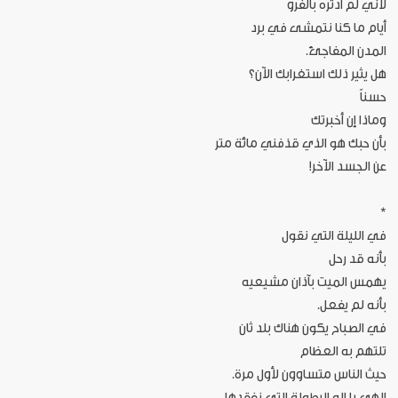
لأني لم أدثره بالفرو
أيام ما كنا نتمشى في برد
المدن المفاجئ.
هل يثير ذلك استغرابك الآن؟
حسناً
وماذا إن أخبرتك
بأن حبك هو الذي قذفني مائة متر
عن الجسد الآخر!
*
في الليلة التي نقول
بأنه قد رحل
يهمس الميت بآذان مشيعيه
بأنه لم يفعل.
في الصباح يكون هناك بلد ثان
تلتهم به العظام
حيث الناس متساوون لأول مرة.
إلهي يا إله البطولة التي نفقدها