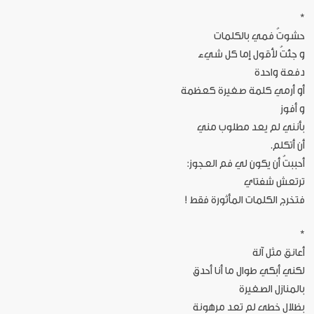
*
حشوتُ فمي بالكلمات
و جئتُ لأقول إما كل شيء
دفعة واحدة
أو أرمي كلمة صغيرة كعظمة
و أفوز
بأنني لم يعد مطلوب مني
أن أتكلم.
أحببتُ أن يكون لي فم العجوز:
ترتعش شفتاي
فتخرج الكلمات المأثورة فقط !
*
أعانق مثل آلة
لكني أبكي طوال ما أنا أحدق
بالمنازل الصغيرة
بظلال خطى لم تعد مرهونة