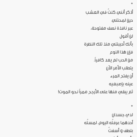
*
أذكر أنني كنتُ في العشب
حين لمحتني
عبر نافذة نصف مفتوحة،
لن أقول
بأنك أحببتني منذ تلك النظرة
فإن هذا النوع
من الحب لم يعد كافياً.
يتطلب الأمر الآن
أن يفتح المرء
عينه بإصبعيه
ثم يبقي منها على الأرجح ممراً نحو الموت!
*
لدي جسدان
أحدهما عرفتُه اليوم، لمستُه
بلطف و أسفتُ