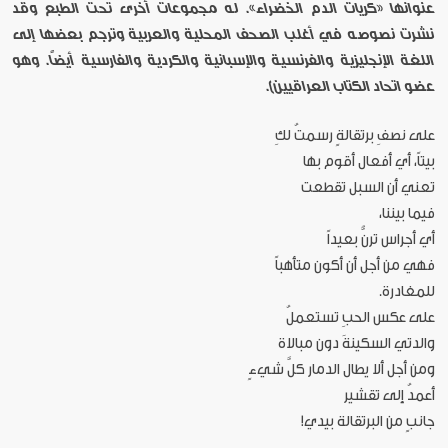
عنوانها «كريات الدم الخضراء». له مجموعات أخرى تحت الطبع وقد
نشرت نصوصه في أغلب الصحف المحلية والعربية وترجم بعضها إلى
اللغة الإنجليزية والفرنسية والإسبانية والكردية والفارسية أيضاً. وهو
عضو اتحاد الكتاب العراقيين].
على نصفِ برتقالةٍ رسمتُ لكِ
بيتاً، أي أفعال أقوم بها
تعني أن السبل تقطعت
فيما بيننا،
أي أجراس ترنُّ بعيداً
فهي من أجل أن أكون متأهباً
للمغادرة.
على عكس الحبِ تستعملُ
والدتي السكينةَ دون مبالاة
ومن أجل ألا يطال الدمار كلَّ شيءٍ
أعمدُ إلى تقشير
جانبٍ من البرتقالة بيدي!