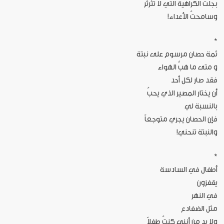
بجلتُ الكراهية التي لا تثرثر
وسامحتُ الأعداء!
*
ثمة حصان مرسوم على نبتة
و متى ما هبَّ الهواء
فقد صار لكل أحد
أن يختار المصير الذي يحبُ
بالنسبة لي
فإن الحصان يجري متوجعاً
والنبتة تنحني!
*
أطفال في السادسة
يقفزون
في النهر
مثل الضفادع
ولا بد من أنني كنتُ طفلاً