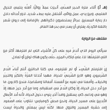
(هـ. أ.)
: أثناء فترة الحجر الصحّي، أنجزت عملاً روائيًّا، أظنُّه ينتمي للخيال
العلمي. وبين يدي، عمل روائي، أشتغل عليه ببطء شديد، تدور أحداثه داخل
دار رعاية المسنين. عجائز يستحضرون ذكرياتهم. بالإضافة إلى ديوان شعر
باللغة الكرديّة، يفترض أن يصدر في بحر هذا العام.
مقتطف من الرواية
سيأتي اليوم الذي أندمُ فيهِ على كلِّ الأشياء التي لم اقترفها، أكثر مِن
التي اقترفتُها. لذا، عليَّ ارتكابُ المزيد، حتّى يكون هناك توازن أو تعادل.
إنْ اقترفتم الشَّيءَ أو لم تقترفوه، في كلتا الحالتين، أنتم أبناءُ النَّدم
الشّرعيون، وهو الابن الشَّرعيُ للحياة. مهما أخذتنا العزّةُ بالتكبّر والتجبّر
والخيلاء، وأمعنا في نفيه عن أنفسنا، أفعالنا ومشاعرنا، فنحن كاذبون. ما
مِن أحدٍ دخل الحياة، إلاّ وكان النَّدمُ في استقبالهِ. وما مِن أحدٍ خرجَ منها، إلاّ
وهو في وداعهِ، كي يستقبل وافداً آخر، ينوي دخولَ الحياة، لأنه أحد الأبطال
الأبديين على مسرح الحياة، ونحن محضُ كومبارس؛ نتناوبُ على الصُّعود
إلى خشبة المسرح والنزول منها. لكنَّهُ ليسَ بمعلّمٍ، والحياةُ ليست