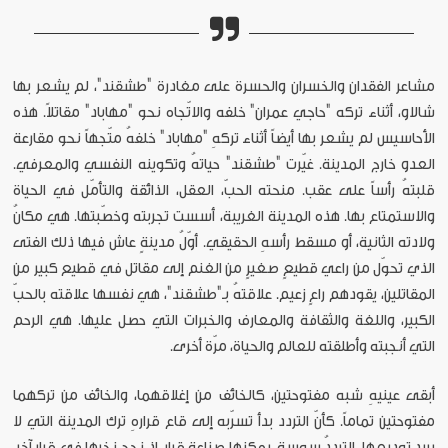
مشاعر الفقدان والخسران والحسرة على مغادرة "طشقند"، لم يشعر بها
شالاو، أثناء تركه "حاجي عمران" خلفه والاتّجاه نحو "مهاباد" مقاتلاً. هذه
الأحاسيس لم يشعر بها أيضاً أثناء تركهِ "مهاباد" خلفهُ متّجهاً نحو مقارعة
العدو خارج المدينة. غيّرت "طشقند" حياتهُ وتكوينه النفسي والمعرفي.
قلبتهُ رأساً على عقب. منحته الحبّ، العقل، الذائقة والتأمّل في الحياة
والاستمتاع بها. هذه المدينة الغريبة، أسست تجربته وخصّبتها. هي مكانُ
ولادته الثانية، أو مسقط رأسهِ الحقيقي. أوّلُ مدينةٍ عاش فيها ذلك الفتى
الذي تحوّل من راعي قطيعٍ صغيرٍ من الغنم إلى مقاتل في قطيع كبير من
المقاتلين، يقودهم راعٍ زعيم. علاقتهُ بـ"طشقند"، هي نفسها علاقته بالحبّ
الكبير، واللغة والثقافة والمعارف والخبرات التي حصل عليها. هي الرحم
التي أنجبته وأطلقته للعالم والحياة، مرّة أخرى.
أبقى عينيهِ شبه مفتوحتين، كالخائف من إغلاقهما، والخائف من تركهما
مفتوحتين تماماً. كأنّ التردد بدأ تسرّبه إلى قاع قرارهِ ترك المدينة التي لا
يريد توديعها. الترددُ سوسة، يمكنها صناعة قرار، إذ نجح نخرها في قرار آخر.