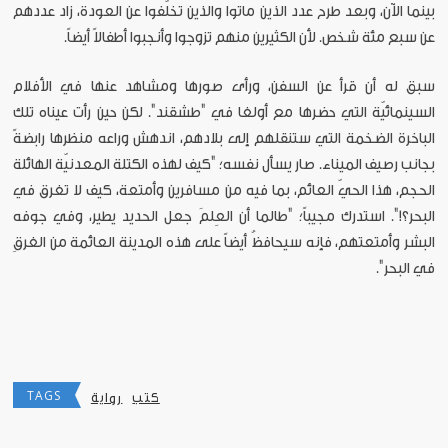
بينما الآن، وبعد طرح عدد الذين ماتوا والذين تخلّفوا عن العودة، زاد عددهم
عن سبع مئة شخص. لأن الكثيرين منهم تزوجوا وأنجبوا أطفالاً أيضاً.
سبق له أن قرأ عن السفن، ورأى صورها ومشاهد عنها في الأفلام
السينمائيّة التي حضرها مع أولغا في "طشقند". لكن حين رأت عيناه تلك
الباخرة الضخمة التي ستنقلهم إلى بلادهم، اندهش وراعه منظرها رابضةً
بجانب رصيف الميناء. صار يسأل نفسه؛ "كيف لهذه الكتلة المعدنيّة الهائلة
الحجم، هذا الحيّ العائم، بما فيه من مسافرين وأمتعة، كيف لا تغرق في
البحر؟!". استدرك مجيباً؛ "طالما أن العِلمَ جعل الحديد يطير، وفي جوفه
البشر وأمتعتهم، فإنه سيحافظُ أيضاً على هذه المدينة العائمة من الغرقِ
في البحر".
TAGS
كتب
رواية