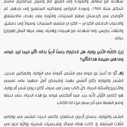
شهدته من فظائع، والعودة إلى العراق مع وصول عبدالكريم قاسم
للحكم سنة 1958، وعودة البارزاني ومقاتليه السّابقين إلى بلدهم، ثم
الأوضاع في كردستان مطلع الستينات، والثّورة على بغداد، فالانشقاق
والاحتراب الداخلي الكردي – الكردي منتصف السّتينات. وصولاً إلى دمشق،
وانتهاءً بباريس، وما شهدته من هجمات إرهابيّة، يفقد فيها البطل (هوزان)
حياته.
(ج): كتابُك الأخير رواية، هل لاختيارك جنسًا أدبيًا بذاته تأثير فيما تريد قوله،
وما هي طبيعة هذا التّأثير؟
(هـ. أ.)
: ما أعجزُ عن قوله في الشّعر، أقولهُ في الرّواية. والعكس صحيح.
الشّعرُ والرّواية رئتان أتنفّس بهما، وشرفتان أطلُّ منهما على نفسي
والآخرين وأسئلة الحياة. كلُّ كتاب يصدر لي، سواء أكان ديوان شعر أم رواية،
هو كتابي الأوّل، لأنّه جزءٌ مما أمكنني قوله عن هذه الحياة، حتّى لحظة
وضع النقطة في آخر سطر من ذلك الكتاب.
الشّعر والرّواية، جنسان أدبيان مختلفان. لكنني انحزت للشّعر في رواياتي
الثّلاث السّابقة. إذ كانت هناك قصائد وشخصيّات شعريّة روائيّة تدور في