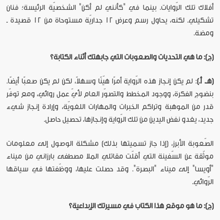
أفلاك تلك الرّوايات. بينما في "كأنني لم أكن" الشخصيّة الرئيسة؛ فنان
تشكيلي. لكنه، يحاول رسم وعرض 12 جداريّة مستوحاة من 12 قصيدة ـ
ومضة.
(ج): ما هي التحديات والصعوبات التي جابهتك أثناء الكتابة؟
(هـ. أ.)
: لم يكن إنجاز هذه الرّواية أمرًا هيّنًا وسهلاً، لكن لم يكن صعبًا أيضًا.
بنضوج الفكرة، ووجود المخطط والتصوّر العام لأيّ عمل روائي، ومع توفّر
قدر من الموهبة وتراكم الخبرات والمهارات اللغويّة، وإرادة إنجاز شيء
جديد، يغدو نفض اليدين من تلك الرّواية وإنجازها، تحصيل حاصل.
الصّعوبة الأبرز، (إذا جاز تسميتها بذلك) مشكلة الوصول إلى معلومات
موثّقة عن السّفينة التي أقلّت مقاتلي الملا مصطفى بارزاني من ميناء
"أويسا" إلى ميناء "البصرة". وقد حصلت عليها، ووظّفتها في سياقها
الرّوائي.
(ج): ما هو موقع هذا الكتاب في مسيرتك الإبداعية؟