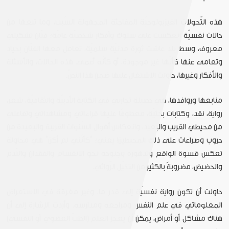
هذه التّحولات الفيزيولوجيّة المفاجئة المجهولة السّبب، وما تبعها من
حالات نفسيّة انعكست على سلوك وأفكار شخصيّة عامّة؛ فنّان تشكيلي
معروف، وسط بلد عاشت ثورة مدنيّة سلميّة، تعامل معها الفنّان بحياد
وتعامى عنها كأنّها غير موجودة، أو كأنّه أعمى. هذه الحالات، والأسئلة
والأفكار وغيرها، حاولت الاشتغال عليها ضمن هذا النصّ.
منابعها وروافدها، هي حصيلة تجاربي في الكتابة الأدبيّة والثقافيّة، شعر،
رواية، نقد، وكتابات بحثيّة، معطوفًا عليها قراءاتي ومشاهداتي وتفاعلي
من محيطي القريب والبعيد، وانعكاس أهوال السّنوات القريبة والبعيدة من
حروب وصراعات على ذلك المحيطين! يعني؛ "كأنّني لم أكن" هي محاولة
تعكس قسوة الواقع وتدهوره وجنوحه نحو الانقسام والفقدان والنّدم
والحضيض، مضروبةً بالكثير من التخيّل الرّوائي.
حاولت أن تكون رواية نفسيّة إلى قدر ما، وغير مغرقة في الاستعراض
المعلوماتي في علم النفس ومراجعه ومدارسه. وأردت الإشارة إلى أن
هناك مشاكل أو أمراض، يمكن أن يعجز العلم (الطبّ العضوي أو النفسي)