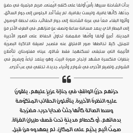
بدأت الشاحنة سيرها. رأسُ أولغا على كتفهِ اليُمنى. مريم مرتمية في حضن
جدّتها، كأنّها غافية، وليست بغافية. لم يشأ أحد الجلوس إلى جوار السائق،
وآثروا البقاء معاً في عربة الشاحنة إلى جوار الحقائب، حتى لحظة الوصول
إلى المطار الذي يبعد مسافة ساعة ونصف عن منزلهم، في الطرف الآخر من
المدينة. أعين أولغا وأمّها مغمضة تحاولُ الحفاظ على الصور الأخيرة
للمنزل، كيلا تخالطها صور الافتراق عنه فتصبح لصيقة الذاكرة البصريّة
الأليمة التي ستبقى تسكنهما. فقط شالاو، عيناه مفتوحتان، تتأمّلان
بنظرات منكسرة مشهد ارتجاج صورة البيت، وهو يبتعد تباعاً، ويضيعُ في
الشوارع، وتضيع الأخرى في شوارع وأحياء جديدة، تختفي في عبّ أخرى.
حزنهم حزنُ الواقفِ في جنازة عزيزٍ عليهم، يلقونَ
عليهِ النظرةَ الأخيرة. يتأمّلون الحقائب المتكوّمة
وسط الصالة كأنّها جثث ضحايا حرب، مضرّجة
بدمائهم، أو كحطام مدينةٍ تحت قصف طيران الغزاة.
صمتٌ أليم يخيّم على المكان، لم يعهدوه من قبل.