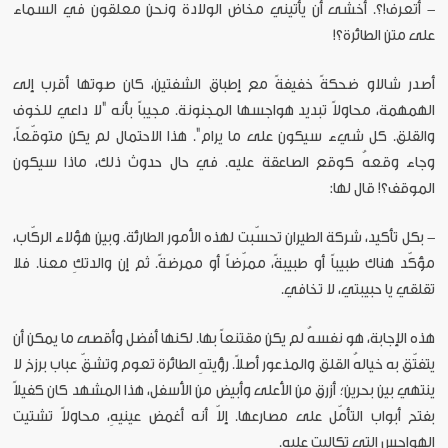
- أتعرف!؟. أخشى أن يأتيني مخاض الولادة ونحن معلّقون في السماء
على متن الطائرة؟!
أصدر شالاو ضحكةً خفيفةً مع إطباق الشفتين، كان صوتها أقرب إلى
الهمهمة، محاولاً تبديد هواجسها المجنونة. مجيباً بأنه "لا داعي للخوف
والقلق. كل شيء سيكون على ما يرام". هذا الاحتمال لم يكن متوقّعاً،
وجاء وقعهُ كوقع الصاعقة عليه. في حال حدوث ذلك، ماذا سيكون
الموقف؟! قال لها:
- بكل تأكيد، شركة الطيران تحسّبت لهذه الأمور الطارئة. وبين هؤلاء الركّاب،
مؤكّد هناك طبيباً أو طبيبةً، ممرّضاً أو ممرضةً. ثم إن والدتكِ معنا. فلا
تقلقي يا حبيبتي، لا تخافي.
هذه الإجابة، هو نفسهُ لم يكن مقتنعاً بها. لكنها أفضل وأقصى ما يمكن أن
يتفتّق به خيالهُ القلق والمذعور أصلاً. رؤيتهِ الطائرة تعوم وتشقّ عباب برزخ لا
ينتهي بين بحرين؛ أزرق من الأعلى وأبيض من الأسفل، هذا المشهد كان كفيلاً
بفتح أبواب التأمّل على مصارعها. إلاّ أنه أغمض عينيهِ، محاولاً تشتيت
الهواجس التي تكالبت عليه.