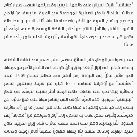
"طشقند". بقيت العينان على حالهما، لا يغيّر وضعيتهما شيء، رغم ارتطام
عجلات الشاحنة بالحفر الصغيرة الموجودة في الطريق، ما يسفر عن ارتجاج
وضجيج وارتفاع العربة عن الأرض واصطدامها بها، أثناء السير. وسط حالة
الشرود الثقيل والتأمّل الناتج عن أحلام اليقظة المسيطرة عليه، تمنّى أن
يكون كل ما جرى ويجري حلماً. لكن، أيُعقل أن يمتدَّ الحلم بالمرءِ أحد عشر
عاماً؟!
بعد وصولهم المطار، قام السائق بوضع سلَّم صغيرٍ في نهاية الشاحنة،
وساعد شالاو في إنزال أولغا برفق وتأنٍّ، كونها في الشهر الأخير من حملها.
الجو غائم، مائلٌ إلى البرودة رغم أنهم في مطلع نيسان 1959. تبعد
"طشقند" عن أوكرانيا مسافة 4000 كيلو متر تقريباً. يستغرق السفر
بالطائرة إليها نحو ست ساعات. طالتِ الرحلة أكثر بسبب التوقّف في مطار
"تبليسي" بجورجيا. هذه المرّة الأولى التي يسافر فيها على متن طائرة. كل
رحلاته إلى موسكو والعودة منها كانت على متن القطار. ما إن رأى طائرات
متوقّفة، وأخرى تقلع، عادت به الذاكرة إلى أيام وصولهم من "مهاباد" إلى
الحدود الأذربيجانيّة، وهم تحت رحمة قصف طائرات شاه إيران الحربيّة. حاولَ
تبديد الرهبة، وتمالكَ نفسهُ لئلا يظهر مهزوزاً ضعيفاً أمام زوجتهِ وحماتهِ