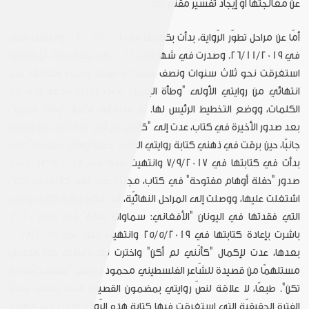
عن معالجتها أو إيجاد تفسير مقنع لها.
أمّا عن مراحل تطوّر الرّواية، بدأت بكتابتها في 01/06/2016، وانتهيت منها
في 26/11/2019. وصدرت في شهر إبريل 2022. هل يعني ذلك، أن كتابتها
استغرقت نحو ثلاث سنوات ونصف تقريبًا؟ لا طبعًا. باشرت بكتابتها، قبل
انتهائي من روايتي الأولى "وطأة اليقين"، بحيث دوّنت بضعة آلاف من
الكلمات، ووضع التخطيط الرئيس لها. ثمّ عدت إلى إكمال "وطأة اليقين".
بعد صدور الأخيرة في كتاب، عدت إلى "كأنّني لم أكن" مرّة أخرى. ثمّ تركتها
جانبًا، حين برقت في ذهني كتابة روايتي الثانيّة "حفلة أوهام مفتوحة" التي
بدأت في كتابتها في 7/9/2017 وانتهيت منها في 13/5/2018. وبعد
صدور "حفلة أوهام مفتوحة" في كتاب، مجددًا عدت إلى "كأنني لم أكن".
اشتغلت عليها، ووصلت إلى المراحل النهائيّة، أتت فكرة إعادة كتابة روايتي
التي فقدتها في اليونان "الأفغاني: سماوات قلقة" في خريف 2010.
باشرت بإعادة كتابتها في 25/5/2019 وانتهيت منها في 10/8/2019.
بعدها، عدت لإكمال "كأنّني لم أكن" واخترت لها وقتذاك هذا العنوان
مستلهمًا من قصيدة للشّاعر الفلسطيني محمود درويش "تنسى كأنّك لم
تكن". طبعًا، لا علاقة لنصّ روايتي بمضمون القصيدة البتّة. يعني، عمليًّا
الفترة الحقيقيّة التي استغرقت فيها كتابة هذه الرّواية التي تعتبر الرّابعة