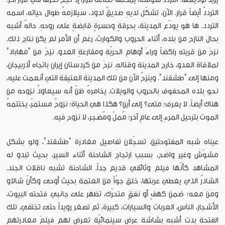
الترددُ أيضاً قرار. الآن، تشكّل لديهِ صديقٌ لدود، سيلازمهُ طوال حياته، اسمه
التردد. ها هو يودّع المدينة، بحرقةٍ وحسرةٍ قابضةٍ على روحهِ. حالهُ أشبه
بحال النازح من بلده، أثناء الحروب والكوارث، رغم أن الأمر لم يكن نتاج ذلك.
نزحَ من قريته راكضاً وراءَ أوهامِ الحريّة ومقارعةِ العدو. نزحَ من "مهاباد"
لملاقاة العدو، خارج المدينة وقتالهِ. نزحَ من كردستان إيران باتجاه أذربيجان،
ومنها إلى "طشقند". وينزحُ الآن من تلك المدينة العتيقة التي أنعمت عليه،
نحو بلده المحفوف بالحروب والويلات. يخامرهُ ظنّ أنه سيعاودُ نزوحه من
هناك أيضاً. لا يعرف؛ متى؟ إلى أين؟ هكذا هي الحياة؛ نزوحٌ مستمرّ، يختتمهُ
الموت بترحيل المرءِ إلى عامٍ آخر؛ مُملّ ومُضجر، لا نزوح فيه.
عيناه شبه المفتوحتين، تسجّلان تفاصيل مغادرة "طشقند"، ولو بشكل
مشوّش وغير واضح، بسبب ارتجاج الشاحنة أثناء السير، بحيث تبدو له
المشاهد كأنّها فيلم وثائقي قديم جداً. الشاحنة تشبه ناقلات الجند.
الشادرُ الذي يغطي عربتها، خلق جوّاً من العتمة بحيث أوحى وكأنّ شالاو
ومَن معه؛ ضمن كهفٍ أو نفقٍ متحرّك، تظهر على جانبي فتحته البيوت،
الأشجار، الناس، العربات والسيارات، كبيرة، ثم تصغر رويداً حتى تختفي. تلك
الفتحة بدت أشبه بشاشة عرض سينمائيّة تعرض لهم فيلمَ مغادرتهم