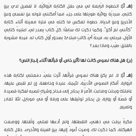
(هـ. أ.)
: الخطوة الرّابعة لي في حقل الكتابة الرّوائيّة. لا تفضيل لدي بين
كتبي. سرديّة روائيّة طويتها على جزء مما أمكنني قوله عن نفسي وعن
الآخرين وعن الحياة. خطوة تعكس ما كنته في فترة معينة أثناء كتابة
"كأنني لم أكن". وكما ذكرت لك سابقًا: كلّ كتاب يصدر لي، اعتبرهُ كتابي
الأوّل، فرحتي به، فرحةُ أيّ كاتبٍ مبتدئ بصدور أوّل كتاب له. فرحة مشوبة
بالقلق: طيّب، وماذا بعد؟
(ج): هل هناك نصوص كانت لها تأثير خاص، أو قرأتها أثناء إنجاز النص؟
(هـ. أ.)
: لا. لم يكن هناك نصوص قرأتُها، أثّرت عليّ، دفعتني لكتابة هذه
الرّواية. أفكار النصوص الأدبيّة، لئيمة، عنيدة وخاطفة، إن لم تقبض عليها،
غافلتكَ ورحلت وضاعت. الأمرُ لا يحتاج إلى فخاخ وشِركٍ تنصبه لفكرة قصيدة
أو قصّة أو رواية، بل يحتاج توثيقها على ورقة أو في موبايل، لئلا تغادر
وتضيع.
فكرةٌ برقت في ذهني، التقطتها، ولم أدعها تفتني. وثّقتها، ووضعت
الهيكلة، كما ذكرت لك، وصرت أعودُ إليها، بين الفينة والأخرى. خلال كتابة