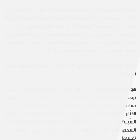
[هوشنك أوسي، كاتب وشاعر وصحفي روائي سوري من مواليد عام
1976. صدر له حتى الآن تسع دواوين شعرية باللغتين العربية والكردية.
منها "لا أزل إلا صمتك" الصادرة عن دار بتانة للنشر والتوزيع عام 2020،
و"بعيني غراب عجوز" عن دار خطوط وظلال في الأردن، وله ثلاث روايات
منها "وطأة يقين؛ محنة السؤال وشهوة الخيال" التي فازت بجائزة كتارا
للرواية العربية عن فئة الروايات المنشورة عام 2017].
جدلية (ج): كيف ولدت فكرة الرّواية؟ ما هي منابعها وروافدها، ومراحل
تطوّرها؟
هوشنك أوسي (هـ. أ.)
: كولادة أفكار رواياتي الثّلاث السّابقة والمنشورة. لا
يوجد هنالك ظروف استثنائيّة فارقة ومميّزة. فكرةٌ برقت في ذهني،
مفادها: أنجز بيتهوفن أعمالاً موسيقيّة حتّى بعد إصابته بالصّمم، فما حال
الفنّان التّشكيلي إذا أصيب بالعمى؟ وماذا لو كانت تلك الإصابة مجهولة
السّبب؟ ثمّ إذا عاد البصر لذلك الفنّان، وتلك العودة، أفقدته القدرة على
السّمع، أيضًا لسبب مجهول، ما يجبره على الخضوع لجلسات علاج
نفسي!