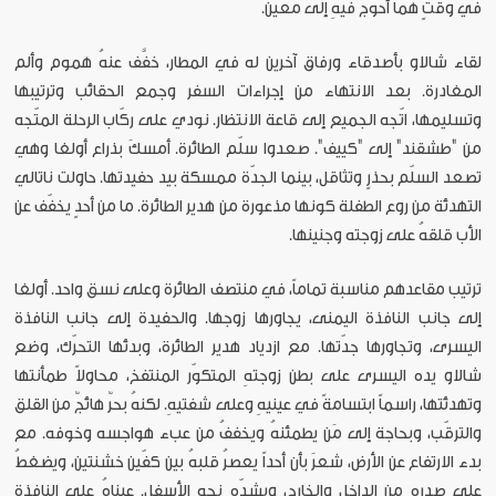
في وقتٍ هما أحوج فيهِ إلى مُعين.
لقاء شالاو بأصدقاء ورفاق آخرين له في المطار، خفَّف عنهُ هموم وألم
المغادرة. بعد الانتهاء من إجراءات السفر وجمع الحقائب وترتيبها
وتسليمها، اتّجه الجميع إلى قاعة الانتظار. نودي على ركّاب الرحلة المتّجه
من "طشقند" إلى "كييف". صعدوا سلّم الطائرة. أمسكَ بذراع أولغا وهي
تصعد السلّم بحذرٍ وتثاقل، بينما الجدّة ممسكة بيد حفيدتها. حاولت ناتالي
التهدئة من روع الطفلة كونها مذعورة من هدير الطائرة. ما من أحدٍ يخفّف عن
الأب قلقهُ على زوجته وجنينها.
ترتيب مقاعدهم مناسبة تماماً، في منتصف الطائرة وعلى نسق واحد. أولغا
إلى جانب النافذة اليمنى، يجاورها زوجها. والحفيدة إلى جانب النافذة
اليسرى، وتجاورها جدّتها. مع ازدياد هدير الطائرة، وبدئها التحرّك، وضع
شالاو يده اليسرى على بطن زوجتهِ المتكوّر المنتفخ، محاولاً طمأنتها
وتهدئتها، راسماً ابتسامةً في عينيهِ وعلى شفتيهِ. لكنهُ بحرٌ هائجٌ من القلق
والترقّب، وبحاجة إلى مَن يطمئنهُ ويخففُ من عبء هواجسه وخوفه. مع
بدء الارتفاع عن الأرض، شعرَ بأن أحداً يعصرُ قلبهُ بين كفّين خشنتين، ويضغطُ
على صدرهِ من الداخل والخارج، ويشدّه نحو الأسفل. عيناهُ على النافذة