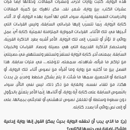
هذه الرواية، كتبت روايات أخرى، وعشرات المقالات. وخلالها أيضًا قرأت
عشرات الكتب، بين رواية، شعر، نقد، فكر، ناهيك عن كميّة المقالات
والدّراسات النفسيّة والفنيّة، سواء التي لها آصرة بهذه الرّواية، أو لا. أثناء
كتابة الرّواية، ربّما تتسرّب إليها قراءاتي السّابقة، وليس القراءات التي
أنجزها في تلك الأثناء. القراءات الموازية المتزامنة لعمليّة كتابة أيّ عمل
روائي لا تؤثّر أو تتسرّب إلى تلك الرّواية. الأمر أشبه بطرد الذاكرة القريبّة،
واستحضار الذّاكرة القديمة التي هي حصيلة وحصاد القراءات والخبرات
السّابقة. بمعنى آخر، كتابة الرّواية تستفزّ وتستنفر وتستنهض فيَّ حصيلتيَ
من تراكم ما قرأته، شاهدته، سمعته، تذوّقته...، في فترات سابقة. هذا
الفصل بين ما أكتبه من رواية وما أقرأه من نصوص أثناء تلك الرواية، أو
المناعة أو التحصين، سمّها ما شئت، لا يتمّ بشكل مخطط ومدبّر، بل يحدث
هكذا، من تلقاء نفسه. والغاية من ذكر ذلك، ليس نفي التأثّر، سواء
بالنّصوص السّابقة على كتابة أيّة رواية، أو أثناءها. إنّما الأمر يتعلّق بالحؤول
دون سطوة وسلطة أو تغلغل نصوص تدهشني أو تفاجئني بجمالها، على
أو إلى نصّ روائي أنا بصدد كتابته.
(ج): ما الذي يجب أن تحققه الرواية بحيث يمكن القول إنها رواية إبداعية
وتشكل إضافة في جنسها الكتابي؟