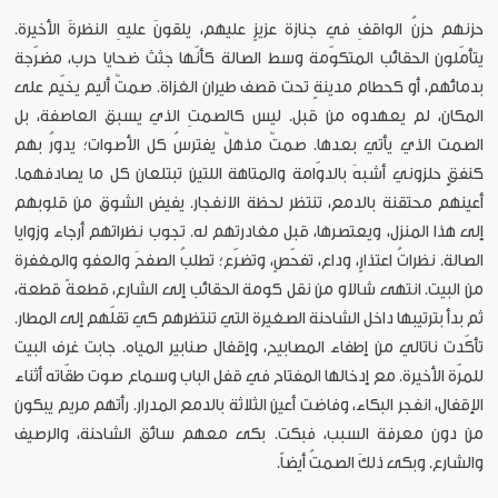
حزنهم حزنُ الواقفِ في جنازة عزيزٍ عليهم، يلقونَ عليهِ النظرةَ الأخيرة.
يتأمّلون الحقائب المتكوّمة وسط الصالة كأنّها جثث ضحايا حرب، مضرّجة
بدمائهم، أو كحطام مدينةٍ تحت قصف طيران الغزاة. صمتٌ أليم يخيّم على
المكان، لم يعهدوه من قبل. ليس كالصمتِ الذي يسبق العاصفة، بل
الصمت الذي يأتي بعدها. صمتٌ مذهلٌ يفترسُ كل الأصوات؛ يدورُ بهم
كنفقٍٍ حلزوني أشبهَ بالدوّامة والمتاهة اللتين تبتلعان كل ما يصادفهما.
أعينهم محتقنة بالدمع، تنتظر لحظة الانفجار. يفيض الشوق من قلوبهم
إلى هذا المنزل، ويعتصرها، قبل مغادرتهم له. تجوب نظراتهم أرجاء وزوايا
الصالة. نظراتُ اعتذارٍ، وداع، تفحّصٍ، وتضرّع؛ تطلبُ الصفحَ والعفو والمغفرة
من البيت. انتهى شالاو من نقل كومة الحقائب إلى الشارع، قطعةً قطعة،
ثم بدأ بترتيبها داخل الشاحنة الصغيرة التي تنتظرهم كي تقلّهم إلى المطار.
تأكّدت ناتالي من إطفاء المصابيح، وإقفال صنابير المياه. جابت غرف البيت
للمرّة الأخيرة. مع إدخالها المفتاح في قفل الباب وسماع صوت طقّاته أثناء
الإقفال، انفجر البكاء، وفاضت أعين الثلاثة بالدمع المدرار. رأتهم مريم يبكون
من دون معرفة السبب، فبكت. بكى معهم سائق الشاحنة، والرصيف
والشارع. وبكى ذلكَ الصمتُ أيضاً.