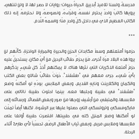
مدرسةً، ولسنا تلاميذ أبديين. الحياةُ حيوات؛ روايات لا حصر لها، لا ولن تنتهي،
يرويها كاتبٌ واحدٌ يحترم نفسهُ، وقرّاءهُ، ونصوصهُ، ولا نحترمهُ. إنه ذلك
الكاتب العظيمُ الذي في داخل كلّ واحدٍ منّا؛ واسمهُ النَّدم.
***
حزموا أمتعتهم وسطَ مكابداتِ الحزنِ والحيرةِ والمرارةِ الواخزةِ، كأنّهم لن
يروا هذه البلاد مرّة أخرى. مَن يحزمُ حقائب الرحيل من أيّ مكان، يستحيلُ عليه
حزمَ أمتعة الذكريات التي نثرها هناك. لا يمكنهم أخذُ كل شيءٍ يذكّرهم
بأيّ شيء جرى معهم في "طشقند". حَوَتْ حقائبُ شالاو بعض الكتب
والكمان والكلارينت ونايهِ القديم، وبعض الملابس. بودّهِ لو أمكنهُ وضع
"طشقند" في حقيبة وجلبها معه. بينما احتوت حقيبة ناتالي على
ملابسها، والمتبقي من أرشيف زوجها من صور وبعض القصائد ورسائله إلى
مايكوفسكي وتروتسكي التي حصلوا عليها عبر الرشوة. لكنها أيضاً تمنّت
لو أمكنها وضع المنزل كله في حقيبتها. اقتصرت حقيبة أولغا على
ملابسها وملابس مريم، وبعض ثياب الأطفال الرضّع، تحسّباً لأي طارئ أثناء
الرحلة.