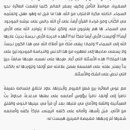
الصغيرة، مواصلاً التأمّل وكيف يصغر العالم كلما ارتفعت الطائرة نحو
السماء. انتابته فكرة الاقتراب من الله. هذا ما قيل له وهو طفل، وتعلّمه
في الكُتّاب ومن قراءة القرآن أيضاً، على أن الله جالس على عرشهِ الموجود
في السماء. ها هم يقتربون منه. ولكن، لماذا لا يتواجد الله على الأرض
أيضاً؟! أوليست الأرض أيضاً ملكاً له؟! ألهذه الدرجة الأرض نجسةٌ بحيث غادرها
الله إلى السماء؟! ولماذا يبقى مُلْكٌ من أملاك الله في هذا الكون نجساً،
ولا يسعى صاحبها إلى تطهيره من هذا الدنس والنجاسة الموجودتين على
هذا المُلك؟! هذه الأسئلة التي أعاد طرحها على نفسه، طرحها سابقاً، حين
بدأ ينفتح عقلهُ على الفلسفةِ بفضل علاقته مع أولغا وتزويدها له بالكتب
التي تحضّ على الشكّ والأسئلة.
مع غوص الطائرة بين قطن الغيوم وأبخرتها، عاود اختلاق ابتسامة خفيفةً
ناظراً إلى أولغا، ناقراً برؤوس أصابعه على بطنها مدغدغاً، محاولاً بثَّ
الطمأنينة والثقة والأمان في قلبها، بعد أن قرأ في عينيها الخوف والقلق
من الآتي. قبّل رأسها، وأماله على كتفه اليُمنى، فاركاً بكفّه وأصابعه
شعرها ثم وجهها. مغمضة العينين، همست له: