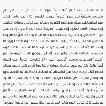
هبطت الطائرة في مطار "تبليسي" للتزوّد بالوقود، ثم حلّقت كتمساحٍ
بنجاحين، متّجهةً نحو مطار "كييف". عاودت الهبوط. كان الجوّ ماطراً هناك.
في استقبالهم بعض قياداتهم الكرديّة وضباط سوفيات، وحافلات أقلّتهم
إلى محطة القطار المتّجه إلى ميناء "أوديسا" على البحر الأسود. زاد عددهم
عن 300 شخص. بدت ترتيبات السفر شديدة الانضباط والدقّة. كأنّ القطار أيضاً
مخصص للمقاتلين العائدين إلى بلدهم. خُصّصت غرفة نوم لأولغا وزوجها
وطفلتها وأمها على متن القطار، مراعاةً لوضعها الصحّي. تلك الغرف
مخصصة للحالات الطارئة والمرضى أو المسؤولين الكبار. المسافة ببن
"كييف" العاصمة وميناء "أوديسا" نحو 480 كيلومتراً تقريباً. رحلة القطار
أيضاً طالت أكثر من سبع ساعات. حاولت أولغا مرّة أخرى كتم آلامها وعناء
السفر أثناء الرحلة على متن الشاحنة، ثم الطائرة، فالحافلة، ثم القطار، لحين
وصولهم الميناء. كل علامات الإعياء والتعب بادية عليها. الميناء شديد
الاحتشاد والاكتظاظ والضجيج. البواخر الموشكة على الإبحار، كحيتانٍ هائلةٍ
تطلقُ صافراتٍ أشبه بخوار ثيرانٍ عملاقة، لكنها لا تثير في النوارس شيئاً من
الفزع والقلق، كأنّها اعتادت على تلك الصافرات. في انتظارهم ما يزيد عن
عددهم. تذكّر شالاو أنهم كانوا نحو خمس مئة شخص حين غادروا "مهاباد"