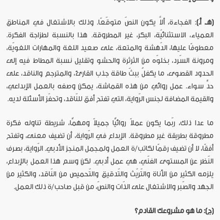
(هـ. أ.)
: الفجاءة، ألاَّ يكون النصّ متوقّعًا. وذلك بالاشتغال في المناطق
العمياء، الاستثنائيّة، البكر، غير المطروقة. هذا بالنسبة لطزاجة الفكرة.
معطوفًا عليها، الدّهشة والمتعة، على صعيد اللغة والمهارات اللغويّة،
ومرونة السّرد، بخلوّه من الثرثرة والحشو وتقليل نسبة المطاط فيه إلى
الحدود القصوى، ما يكفلُ ببثّ طاقة جذب القارئ، والمترجم والناقد، على
حدٍّ سواء. عمل روائي من هذه القماشة، يمكن وصفه بالعمل الإبداعي،
والقيمة المضافة لجنس الرّواية، التي تفتح أفق للنّاقد، وتحفّز الأسئلة لديه.
ما عدا ذلك، ربّما يكون عملاً روائيًّا جميلاً ومهمًّا، شريطة تناوله فكرة
مطروقة بطريقة غير مطروقة. الإبداع في الرّواية، أن تضيف معنى، وتفتح
أفقًا، لا أن تضيف رقمًا لكاتب/ة العمل ولمجمل المنجز الأدبي. الرّواية، بصرف
النّظر عن المستوى الفنّي، هي عمل أدبي. لكن وسم هذا العمل بالإبداع،
يلزمه الكثير من الأناة والتّريّث والتّدقيق والتّحميص من النّاقد، والكثير من
الجهد والصّبر والاشتغال على الذّات والنصّ، من قبل صاحب/ة ذلك العمل.
(ج): ما هو مشروعك القادم؟