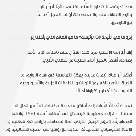
في تجربتي، لا تتجاوز السّنة. لكنني، دائمًا أدوّن تاريخ بداية كتابة النصّ،
وتاريخ الانتهاء منه. ولا يعني ذلك أن هذا العمل أخذ منّي كلّ الزمن الفاصل
بين التاريخين.
(ج): ما هي الثّيمة/ات الرّئيسة؟ ما هو العالم الذي يأخذنا إليه نص الرّواية؟
(هـ. أ.)
: ربّما الأنسب طرح هكذا سؤال على ناقد/ة، هما الأقدر على الإجابة.
بصراحة، أشعرُ بالخجل أثناء الحديث عن شغلي الأدبي.
أعتقد أن هناك ثيمات عديدة يمكن التماسها في هذه الرّواية، منها: النّدم،
الخيبة، النّأي بالنّفس عن الثّورات والتّخندقات الحزبيّة والآيديولوجيّة. استحالة
الهروب من الأقدار، وتكرارها أحيانًا.
تعيدك أحداثُ الرّواية إلى أماكن متعددة مختلفة، تبدأ من الحال السّوريّة
سنة 2011، إلى جمهورية كردستان في "مهاباد" سنة 1946، وانهيار تلك
الجمهوريّة، ونزوح الزّعيم الكردي الملا مصطفى بارزاني مع مقاتليه إلى
الاتحاد السّوفياتي السّابق، ثم الحديث عن روسيا في الحقبة السّتالينيّة وما