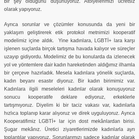
bir şey olduğunu düşünüyoruz. Atölyelerimizi ücretsiz
olarak yapıyoruz.
Ayrıca sorunlar ve çözümler konusunda da yeni bir
yaklaşım geliştirerek etik protokol metnimizi kooperatif
modelimiz içine aldık.
Yine kadınlara, LGBTİ+ lara karşı
işlenen suçlarda birçok tartışma havada kalıyor ve süreçler
uzayıp gidiyordu. Modelimiz de bu konularda da izlenecek
yol ve yöntemlere dair kadın hareketinden aldığımız ilhamla
bir çerçeve hazırladık. Mesela kadınlara yönelik suçlarda,
kadın beyanı esastır diyoruz. Bir kadın birimimiz var.
Kadınlara ilgili meseleleri kadınlar olarak konuşuyoruz
sonucu kooperatife deklare ediyoruz, erkeklerle
tartışmıyoruz. Diyelim ki bir taciz vakası var, kadınlarla
hızlıca toplanıp karar alıyoruz ve direk uyguluyoruz. Ayrıca
Kooperatifimiz LGBTİ+ lar için dost mekânlardan birisi.
Şugar mekânız. Üretici ziyaretlerimizde kadınlarla ayrı
toplantılar yapıyoruz. Sorunlarımızı sadece kadınlar olarak