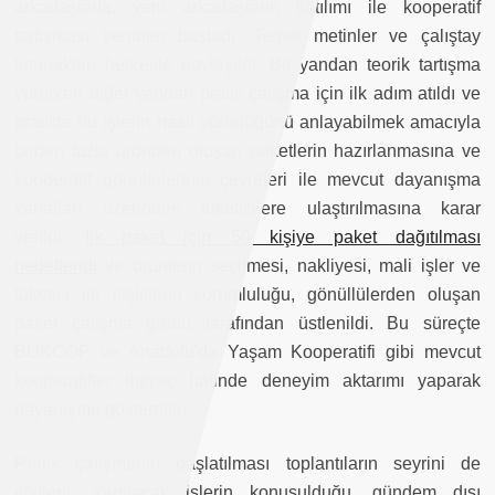
arkadaşlarla, yeni arkadaşların katılımı ile kooperatif
tartışması yeniden başladı. Temel metinler ve çalıştay
tutanakları herkesle paylaşıldı. Bir yandan teorik tartışma
yürürken diğer yandan pratik çalışma için ilk adım atıldı ve
pratikte bu işlerin nasıl yürüdüğünü anlayabilmek amacıyla
birden fazla üründen oluşan paketlerin hazırlanmasına ve
kooperatif gönüllülerinin çevreleri ile mevcut dayanışma
kanalları üzerinden tüketicilere ulaştırılmasına karar
verildi.
İlk paket için 50 kişiye paket dağıtılması
hedeflendi
ve ürünlerin seçilmesi, nakliyesi, mali işler ve
tüketici ile ilişkilerin sorumluluğu, gönüllülerden oluşan
paket çalışma grubu tarafından üstlenildi. Bu süreçte
BÜKOOP ve Anadolu'da Yaşam Kooperatifi gibi mevcut
kooperatifler ihtiyaç halinde deneyim aktarımı yaparak
dayanışma gösterdiler.
Pratik çalışmanın başlatılması toplantıların seyrini de
etkiledi. Yapılacak işlerin konuşulduğu, gündem dışı