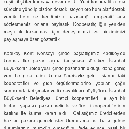
çeşitli ilişkiler kurmaya devam ettik.
Yeni kooperatif kurma
sürecine yönelip bizden destek isteyenlere hem aktif destek
verdik hem de kendimizin hazırladığı kooperatif ana
sözleşmemizi onlarla paylaştık. Kooperatifçiliğin yeniden
meşruluk kazanması için deneyimimizi ve birikimimizi
paylaşmaya özen gösterdik.
Kadıköy Kent Konseyi içinde başlattığımız Kadıköy'de
kooperatifler pazarı açma tartışması sürerken İstanbul
Büyükşehir Belediyesi içinde pazarların olduğu daha geniş
yeni bir gıda rejimi kurma önerisiyle geldi. İstanbuldaki
kooperatifler ve gıda örgütlenmelerine yapılan çağrı
sonucunda tartışmalar ve fikir ayrılıkları büyüyünce İstanbul
Büyükşehir Belediyesi, üretici kooperatifleri ile ayrı bir
toplantı yaparak, pazarı üreticiler ve üretici kooperatiflerinin
katılımı ile kurma kararı aldı.
Çalıştığımız üreticilerden
bazıları pazara gelmek istediklerini ama her hafta gelme
durumlarının mümkün olmadığını ifade edince nasıl bir