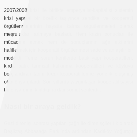
2007/2008 krizi ile birlikte emperyalist-kapitalist sistemin
krizi yapısal bir özellik taşıyınca sendikal ve kooperatif
örgütlenmelerinin hayatta kalma örgütlenmeleri olarak
meşrulukları artmaya başladı. Hem krizin sonuçları ile
mücadele etmek hem de sonuçlarının ağır etkilerini
hafifletmek için kooperatif örgütlenmesi sade ve anlaşılır bir
modeldi. Temel sorun kentlerde batık yapı kooperatifleri,
kırda batık tarımsal kalkınma kooperatifleri ve köylüyü
borçlandıran tarım kredi kooperatiflerine yönelik oluşmuş
olan önyargılardı. Son yıllarda yaygınlaşan kooperatif sayısı
bu önyargının kırıldığına dair somut verilerdir.
Nasıl bir araya geldik?
Gezi direnişi sonrası yapılan çağrı ile direnişçiler ilk olarak
Beşiktaş Abbasağa Parkı’nda ardından Kadıköy Yoğurtçu