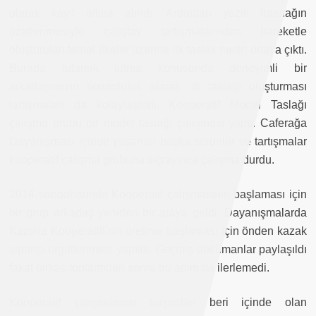
olarak kayıt altına alındı. Ardından yazılı tutanağın
özetlenmesiyle çalıştay tartışmalarından hareketle
oluşturulan temel ilkeler üzerine ilk taslak metin ortaya çıktı.
Burada tutanak tutma konusunda deneyimli bir
arkadaşımızın sorumluluk alarak ilk taslağı oluşturması
tartışmaları da kolaylaştırdı. Kooperatif Model Taslağı
çalışma grubu bir model taslağı çalışması yaptı. Caferağa
Dayanışması içinde yaşanan başka sorunlar ve tartışmalar
kooperatif çalışma grubuna sıçrayınca çalışma durdu.
2014 sonbaharında Kooperatif çalışmasının başlaması için
bir grup arkadaş yeniden bir araya geldi. Dayanışmalarda
Kazova Kooperatifi'nin üretime başlaması için önden kazak
siparişi örgütlenmesi yapıldı. Geçmiş dokümanlar paylaşıldı
fakat birkaç toplantıdan sonra bu adım da ilerlemedi.
Kooperatif çalışmasının başından beri içinde olan