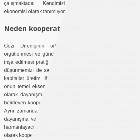
çalışmaktadır. Kendimizi anti-kapitalist dayanışma
ekonomisi olarak tanımlıyoruz.
Neden kooperatifçilik?
Gezi Direnişinin ortaya çıkardığı gündelik hayatın
örgütlenmesi ve gündelik hayat mekânların ve ilişkilerinin
inşa edilmesi pratiği uzun vadeli ve kalıcı biçimler üzerine
düşünmemizi de sağladı. Bu biçimlerden biri olarak hem
kapitalist üretim ilişkileri/piyasa içinde var olup hem de
onun temel ekseninden ayrılmamızı sağlayacak bir biçim
olarak dayanışma ve güven ilişkilerini ana eksen olarak
belirleyen kooperatif, tercih ettiğimiz modellerden biri oldu.
Aynı zamanda Gezi’nin dayanışma ruhu ile kooperatifin
dayanışma ve güven zeminini anti-kapitalist bir eksende
harmanlayacak bir anti-kapitalist dayanışma ekonomisi
olarak kooperatif modelini tercih ettik.