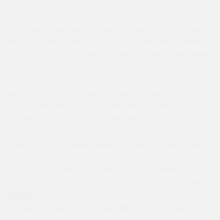
Parkı’nda yeniden bir araya geldiler ve kalabalık forumlarda
yerelden genele pek çok sorunu konuşmaya başladılar.
Park forumlarına katılımın yoğun olması ve gece yarılarına
kadar sürmesi ortaya konulan konuların yeterince
konuşulamamasına neden oluyordu ki gelen önerilerden
biri de mahalle dayanışmaları ve çeşitli atölyelerin
kurulması çağrısı oldu. Ardından pek çok atölye önerisi
yapıldı ve bizim de içinde olduğumuz grubun önerisi Aktif
Politika Atölyesi kurulması yönündeydi. Atölye duyurusu
yapıldıktan sonra katılımcılar ile haftada iki gün bir araya
gelmeye başladık ve parkta yaptığımız sohbetlerde Gezi
direnişini ortaya çıkaran sebepleri ortaya koymaya çalıştık.
En kaba hatlarıyla
talan, otoriterleşme ve örgütsüzlük
olarak
üç ana başlık altında Gezi Direnişini analiz etmeye çalıştık.
Burada kurduğumuz bu üç ana grup bir
okuma
programı
çıkardı ve bu yönde çalışmalara başladık.
Örgütlenme başlığı altında ele aldığımız konulardan biri de