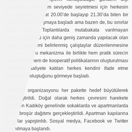
tartışmaların minimum seviyede seyretmesi için herkesin
özen gösterdiği, saat 20.00’de başlayıp 21.30’da biten bir
toplantı düzeni oluşmaya başladı ama bazen de, bu sınırlar
aşıldı elbette. Toplantılarda mutabakata varılmayan
konuların çözümü için daha geniş zamanda yapılacak olan
önceden gündemi belirlenmiş çalıştaylar düzenlenmesine
karar verildi. Bu mekanizma ile birlikte hem pratik sürecin
örgütlenmesi hem de kooperatif politikalarının oluşturulması
sürecinde faaliyete katılan herkes kendini ifade etme
kanallarının oluştuğunu görmeye başladı.
Paketlerin organizasyonu her pakette hedef büyütülerek
gerçekleştirildi. Doğal olarak herkes çevresini harekete
geçirirken Kadıköy genelinde sokaklarda ve apartmanlarda
afiş ve broşür dağıtımı gerçekleştirildi. Apartman kapılarına
stickerlar yapıştırıldı. Sosyal medya, Facebook ve Twitter
kullanılmaya başlandı.