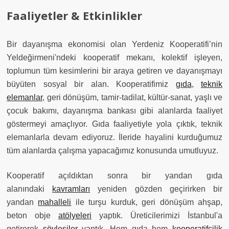
Faaliyetler & Etkinlikler
Bir dayanışma ekonomisi olan Yerdeniz Kooperatifi’nin
Yeldeğirmeni'ndeki kooperatif mekanı, kolektif işleyen,
toplumun tüm kesimlerini bir araya getiren ve dayanışmayı
büyüten sosyal bir alan. Kooperatifimiz
gıda
,
teknik
elemanlar
, geri dönüşüm, tamir-tadilat, kültür-sanat, yaşlı ve
çocuk bakımı, dayanışma bankası gibi alanlarda faaliyet
göstermeyi amaçlıyor. Gıda faaliyetiyle yola çıktık, teknik
elemanlarla devam ediyoruz. İleride hayalini kurduğumuz
tüm alanlarda çalışma yapacağımız konusunda umutluyuz.
Kooperatif açıldıktan sonra bir yandan gıda
alanındaki
kavramları
yeniden gözden geçirirken bir
yandan
mahalleli
ile turşu kurduk, geri dönüşüm ahşap,
beton obje
atölyeleri
yaptık. Üreticilerimizi İstanbul'a
getirerek
söyleşiler
yaptık. Hem gıda hem
kooperatifçilik