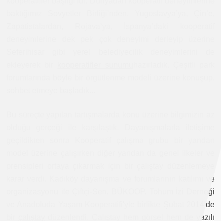
kooperatifler başlığı idi. Dünyadan kooperatif deneyimlerine
baktığımız Sovyetler Birliği’nden, Yugoslavya’ya, Çin’e,
Zapatistalardan, Rojava’ya, İspanya’daki kooperatif
deneyimlerine dek pek çok deneyimi derleyip üzerine
Seferihisar gibi yerel belediyecilik deneyimlerini de
ekleyerek bir
kooperatifler sunumu
hazırladık. Çeşitli park
forumlarında böyle bir örgütlenme modeli üzerine konuşup,
sohbet etmeye başladık...
Bu süreçte yapılan tartışmalarda konu üzerine bilgimizin az
olduğu gerçeği ile karşılaştık. Dayanışmalarla iletişime
geçildikten sonra Kooperatif çalışma grubu bir yandan
model üzerine çalışırken diğer yandan da genel ilkeler ve
prensipleri ortaya çıkarmak için bir çalıştay düzenlemeye
karar verdi. Kadıköy dayanışma ve forumlarının katılımı ve
organizasyonu ile Çiftçi-Sen, BÜKOOP, Tohum İzi Derneği
ve Anadoluda Yaşam Kooperatifi'yle birlikte Şubat 2014'de
bir
çalıştay
düzenlendi. Çalıştay hem görsel hem de yazılı