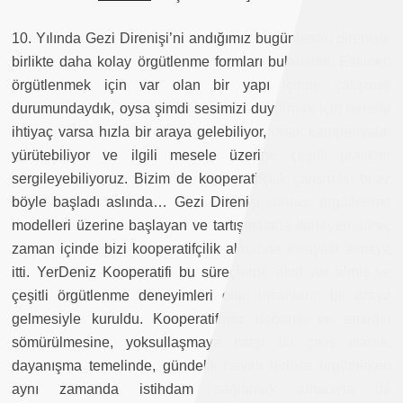
10. Yılında Gezi Direnişi’ni andığımız bugünlerde, direnişle
birlikte daha kolay örgütlenme formları bulabildik. Eskiden
örgütlenmek için var olan bir yapı içinde çalışmak
durumundaydık, oysa şimdi sesimizi duyurmak için nerede
ihtiyaç varsa hızla bir araya gelebiliyor, ortak kampanyalar
yürütebiliyor ve ilgili mesele üzerine çeşitli pratikler
sergileyebiliyoruz. Bizim de kooperatifçilik çalışması biraz
böyle başladı aslında… Gezi Direnişi sonrası örgütlenme
modelleri üzerine başlayan ve tartışmalarla ilerleyen süreç
zaman içinde bizi kooperatifçilik alanında inisiyatif almaya
itti. YerDeniz Kooperatifi bu süreçlerde aktif yer almış ve
çeşitli örgütlenme deneyimleri olan insanların bir araya
gelmesiyle kuruldu. Kooperatifimiz doğanın ve emeğin
sömürülmesine, yoksullaşmaya karşı bir çıkış olarak,
dayanışma temelinde, gündelik hayatı birlikte örgütlerken
aynı zamanda istihdam sağlamak amacıyla da