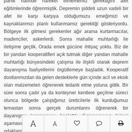
panik halinde hareket etmememiz gerektiğini afet
eğitimlerinde öğrenmiştik. Depremin şiddeti uzun vadeli bir
afet ile karşı karşıya olduğumuzu emeğimizi ve
kaynaklarımızı planlı kullanmamız gerektiği gösteriyordu.
Bölgeye ilk gitmesi gerekenler ağır arama kurtarmacılar,
madenciler, askerlerdi. Sonra mahalle muhtarlığı ile
iletişime geçtik. Orada emek gücüne ihtiyaç yoktu. Biz de
bir yandan kooperatifleri açık tutmak diğer yandan mahalle
muhtarlığı bünyesindeki çalışma ile ilişkili olarak deprem
dayanışma faaliyetlerini örgütlemeye başladık. Kooperatif
dostlarımızdan da gelen desteklerle gün içinde acil ve eksik
olan malzemeleri öğrenerek tedarik etme yoluna gittik. Bir
süre sonra çadır ya da konteyner kentlere geçilme süreci
olunca bölgede çalıştığımız üreticilerle ilk kurduğumuz
temastan sonra gerçek durumlarını öğrenerek bir
dayanışma kampanyası başlattık. Kampanyanın birinci
A
A
aşamasında bina, malzeme, ekipman, makina eksikliklerine
odaklandık. İkinci aşamada üretim süreçlerini desteklemek