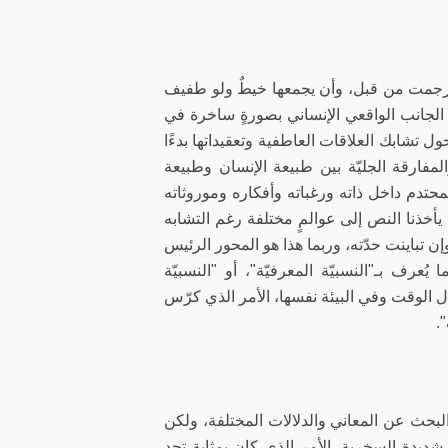
 تُرجمت من قبل، وأن يجمعها خيطٌ ولو طفيف
 الجانب الواقعي الإنساني بصورةٍ ساخرة في
تشابك العلاقات العاطفية وتعقيداتها بدءًا
لمفارقة الجليّة بين طبيعة الإنسان وطبيعة
حتدم داخل ذاته ورغباته وأفكاره وموروثاته
. يأخذنا النص إلى عوالمٍ مختلفة رغم التشابه
ن تباينت حدّته، وربما هذا هو المحور الرئيس
ُعرف بـ"النسبيّة المعرفيّة"، أو "النسبيّة
ال الوقت وفي البيئة نفسها، الأمر الذي كرّس
".
حث عن المعاني والدلالات المختلفة، ولكن
ديدة السخرية، الأمر الذي كان بمثابة تحدٍ