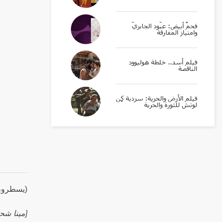
فحمٌ أبيض: عبّود الجابريّ
وامتياز المفارقة
فيلم أسد.. خلطة هوليوود
الناقصة
فيلم الأرض والحرية: سردية كِن
لوتش للثورة والحرية
(يسطرون لل