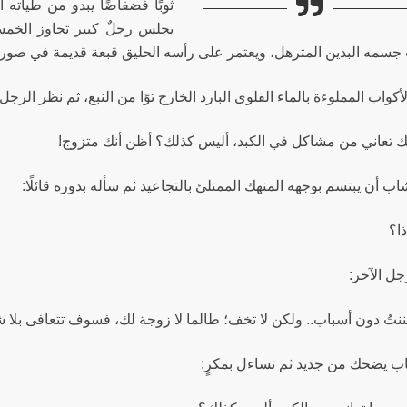
ثوبًا فضفاضًا يبدو من طياته ا
يجلس رجلٌ كبير تجاوز الخم
سمه البدين المترهل، ويعتمر على رأسه الحليق قبعة قديمة في صورةٍ
أكواب المملوءة بالماء القلوى البارد الخارج توًا من النبع، ثم نظر الرجل
نك تعاني من مشاكل في الكبد، أليس كذلك؟ أظن أنك متزوج!
ب أن يبتسم بوجهه المنهك الممتلئ بالتجاعيد ثم سأله بدوره قائلًا:
ذا؟
جل الآخر:
ننتُ دون أسباب.. ولكن لا تخف؛ طالما لا زوجة لك، فسوف تتعافى بلا 
ب يضحك من جديد ثم تساءل بمكرٍ: