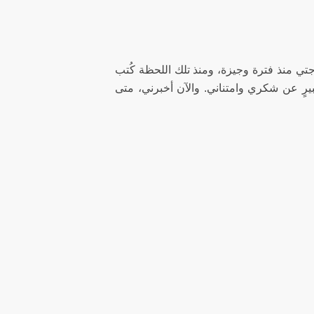
وجتي منذ فترة وجيزة، ومنذ تلك اللحظة كُتب
يرٍ عن شكري وامتناني. والآن أخبرني، متى