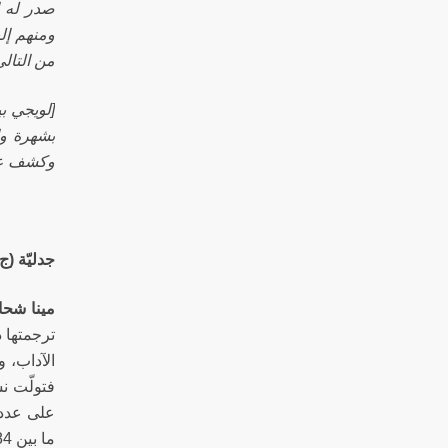
صدر له ا
ومنهم إل
من التال
بشهرة وا
وكشف عن ا
جدليّة (
مينا شحا
ترجمتها 
الآداب،
فتولّت ن
على عدد 
ما بين 1884 و1936، ويحوي ما يقرب من 246 قصة.