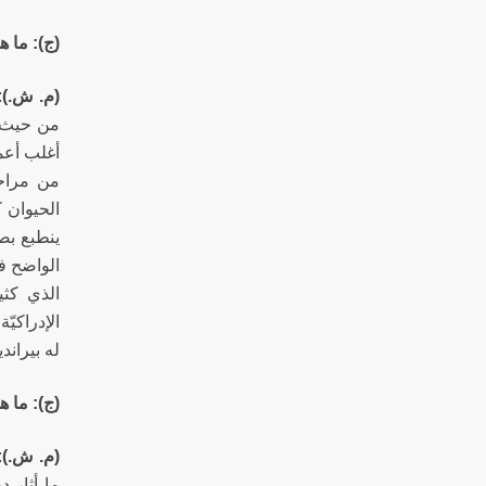
(ج): ما ه
(م. ش.)
:
من حيث ا
أغلب أعم
من مراحل
الحيوان 
ينطبع بصو
الواضح في
الذي كثير
الإدراكيّ
له بيراندي
(ج): ما ه
(م. ش.)
:
ما أثار 