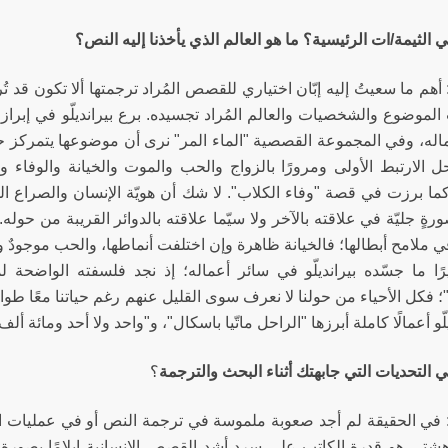
ي الثيمة/ات الرئيسية؟ ما هو العالم الذي يأخذنا إليه النص؟
أهم ما سعيتُ إليه إبّان اختياري للقصص المُراد ترجمتها ألا تكون قد
لموضوع والشخصيات والعالم المُراد تجسيده. برع بيرانديلّو في إبراز
اله، وفي المجموعة القصصية "الماء المر" نرى أن موضوعها يتمركز حول 
 الارتبط الأولى ومرورًا بالزواج والحب والموت والخيانة والوفاء وا
كما برزت في قصة "وفاء الكلاب". لا شك أن هويّة الإنسان والصراع الم
رةٍ جليّة في علاقته بالآخر ولا سيّما علاقته بالدوائر القريبة من حوله
 ملامح أبطالها؛ فالخيانة ظاهرة وإن اختلفت أنماطها، والحب موجودٌ وإ
ًا ما جسّده بيرانديلّو في سائر أعماله؛ إذ نجد فلسفته الواضحة لما ي
ة"؛ فكل الأحياء من حولنا لا نعرف سوى القليل عنهم رغم حياتنا معًا طو
لّو أعمالًا كاملة أبرزها "
الراحل ماتّيا باسكال
"، و"
واحد ولا أحد ومائة ألف
ي التحديات التي جابهتك أثناء البحث والترجمة
؟
في الحقيقة لم أجد صعوبة ملموسة في ترجمة النص أو في عمليات الب
دهشتي هو قدرة الكاتب على سرد أشد القصص الإنسانية إيلامًا بصورةٍ ش