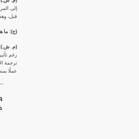
(م. ش.)
:
إلى المر
قبل، وهذا
(ج): ما 
(م. ش.)
:
رغم تأثير
ترجمة ال
عملًا بم
وب
ف