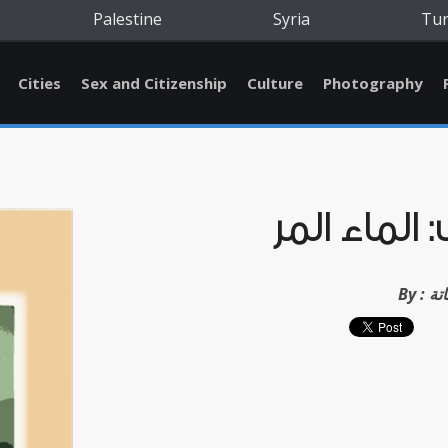
Palestine
Syria
Tu
Cities
Sex and Citizenship
Culture
Photography
 الماء المر
تة
By :