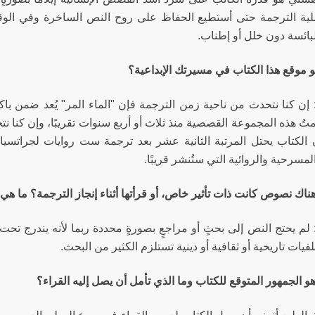
ية الترجمة حتى أستطيع الحفاظ على روح النص الساخرة وفي الوق
لبائسة دون خلل أو إطناب.
و موقع هذا الكتاب في مسيرتك الإبداعية؟
إن كنا نتحدث من ناحية زمن الترجمة فإن "الماء المر" يُعد ضمن باك
تُ هذه المجموعة القصصية منذ ثلاث أو أربع سنوات تقريبًا، وإن كنا ن
 الكتاب يحتل المرتبة الثانية عشر بعد ترجمة ست روايات لجراتسيا دي
لمسرحية والروائية التي ستُنشر قريبًا.
ناك نصوص كانت ذات تأثير خاص، أو قرأتها أثناء إنجاز الترجمة؟ ما هي
لم يحتج النص إلى بحثٍ أو مراجعٍ بصورةٍ محددة ربما لأنه يندرج تحت 
يات تاريخية أو ثقافية أو دينية تستلزم الكثير من البحث.
و الجمهور المتوقع للكتاب وما الذي تأمل أن يصل إليه القراء؟