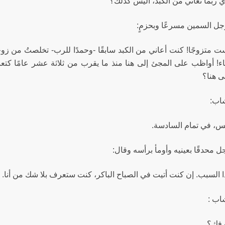
ي ربما تعاني من الكبد، أليس كذلك؟
جل السمين مسرعًا وبحزمٍ:
 لست متزوجًا! كنت أعاني من الكبد سابقًا -وحمدًا للرب- تخلصتُ من ز
ء! أواظب على المجئ إلى هنا منذ ما يقرب من ثلاثة عشر عامًا كتعب
 هنا؟
اب:
مس، في تمام السادسة.
 محدقًا بعينيه وأومأ برأسه وقال:
ذا السبب. إن كنت أتيت في الصباح الباكر، كنت ستعرف بلا شك من أنا.
اب :
عرفك؟