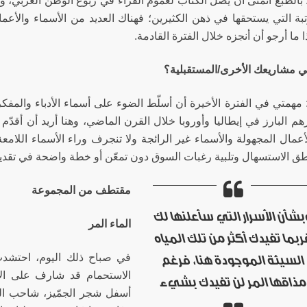
بالطبع أتمنى أن يصل الكتاب لعموم القراء في ربوع الوطن العربي، و
تبة التي يستحقها في ذهن الكثيرين؛ فهناك العديد من الأسماء والأعما
 ما أرجو أن أنجزه خلال الفترة القادمة.
هي مشاريعك الأخرى/المستقبلية؟
مهمتي في الفترة الأخيرة أن أسلّط الضوء على أسماء الأدباء والمفك
هم البارز في إيطاليا وأوروبا خلال القرن الماضي، وهنا أريد أن أقدّم 
أعمال المجهولة والأسماء غير الرائجة ولا تنجرف وراء الأسماء اللامع
نطق الاستسهال وتلبية رغبات السوق دون تمعّن أو خطة واضحة في تقديم
مقتطف من المجموعة
شأن الأسرار التي سأعلنها لك
الماء المر
ربما تفيدك أكثر من تلك المياه
في صباح ذلك اليوم، احتشدت
السيئة الموجودة هنا، فرغم
الاستحمام قد شارف على ال
مذاقها المر لن تفيدك بشيء
أسفل شجر الجمّيز، شاحب الو