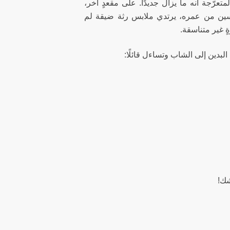
لمتعرّجة أنه ما يزال جديدًا. على مقعدٍ آخر،
سين من عمره، يرتدي ملابس رثة ضيقة لم
 غير متناسقة.
 البدين إلى الشاب وتساءل قائلًا:
شك!