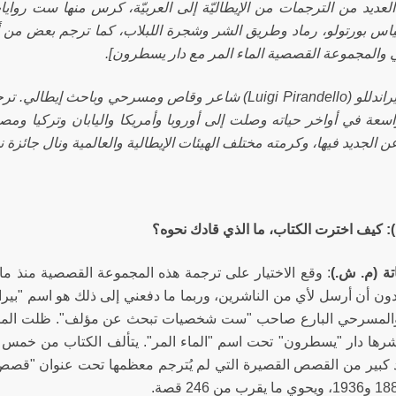
لعديد من الترجمات من الإيطاليّة إلى العربيّة، كرس منها ست روايات
ياس بورتولو، رماد وطريق الشر وشجرة اللبلاب، كما ترجم بعض من أعم
ي والمجموعة القصصية الماء المر مع دار يسطرون].
[لويجي بيراندللو (Luigi Pirandello) شاعر وقاص ومسرحي و
سعة في أواخر حياته وصلت إلى أوروبا وأمريكا واليابان وتركيا ومصر،
لجديد فيها، وكرمته مختلف الهيئات الإيطالية والعالمية ونال جائزة نوبل 
ج): كيف اخترت الكتاب، ما الذي قادك نحوه؟
تة (م. ش.)
:
وقع الاختيار على ترجمة هذه المجموعة القصصية منذ ما
دون أن أرسل لأي من الناشرين، وربما ما دفعني إلى ذلك هو اسم "بيران
 والمسرحي البارع صاحب "ست شخصيات تبحث عن مؤلف". ظلت المجم
شرها دار "يسطرون" تحت اسم "الماء المر". يتألف الكتاب من خمس 
كبير من القصص القصيرة التي لم يُترجم معظمها تحت عنوان "قصص طوا