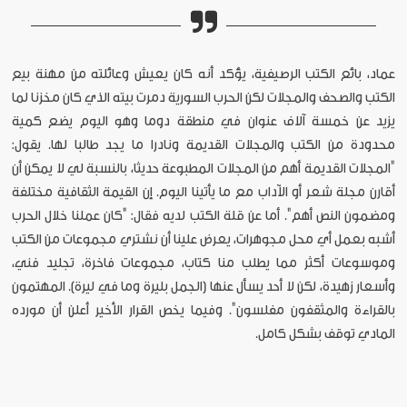
عماد، بائع الكتب الرصيفية، يؤكد أنه كان يعيش وعائلته من مهنة بيع
الكتب والصحف والمجلات لكن الحرب السورية دمرت بيته الذي كان مخزنا لما
يزيد عن خمسة آلاف عنوان في منطقة دوما وهو اليوم يضع كمية
محدودة من الكتب والمجلات القديمة ونادرا ما يجد طالبا لها. يقول:
"المجلات القديمة أهم من المجلات المطبوعة حديثا، بالنسبة لي لا يمكن أن
أقارن مجلة شعر أو الآداب مع ما يأتينا اليوم. إن القيمة الثقافية مختلفة
ومضمون النص أهم". أما عن قلة الكتب لديه فقال: "كان عملنا خلال الحرب
أشبه بعمل أي محل مجوهرات، يعرض علينا أن نشتري مجموعات من الكتب
وموسوعات أكثر مما يطلب منا كتاب، مجموعات فاخرة، تجليد فني،
وأسعار زهيدة، لكن لا أحد يسأل عنها (الجمل بليرة وما في ليرة). المهتمون
بالقراءة والمثقفون مفلسون". وفيما يخص القرار الأخير أعلن أن مورده
المادي توقف بشكل كامل.