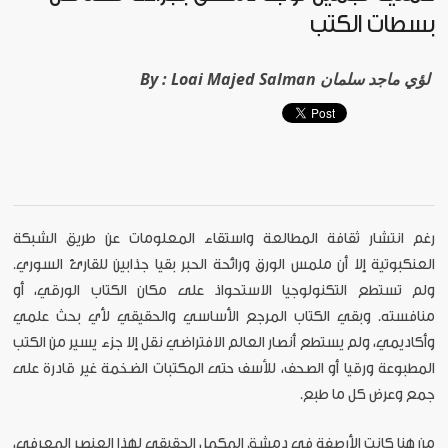
بسطات الكتب
Loai Majed Salman لؤي ماجد سلمان
By :
رغم انتشار ثقافة المطالعة واستقاء المعلومات عن طريق الشبكة
العنكبوتية إلا أن ملمس الورق ورائحة الحبر بقيا جذابين للقارئ السوري.
ولم تستطع التكنولوجيا الاستحواذ على مكان الكتاب الورقي، أو
منافسته. وبقي الكتاب المرجع الأساسي والحقيقي لأي بحث علمي
وأكاديمي، ولم يستطع أنصار العالم الافتراضي نقل إلا جزء يسير من الكتب
المطبوعة ورقيا أو الصحف، للأسف حتى المكتبات الضخمة غير قادرة على
جمع وعرض كل ما طبع.
من هنا كانت الأرصفة في دمشق المكمل الحقيقي لهذا العنصر المعرفي،