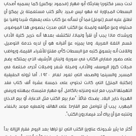
تحت جسر فكتوريا يفاجئك أبو مهيار (محمود بوكس) كما يسميه أصحاب
البسطات المجاورة له فهو ليس مجرد بائع كتب مستعملة بل يمكن أن
تطلق عليه اسم (غوغل) فما أن تسأله عن كتاب حتى يعطيك شرحا وافيا عن
محتواه وعن مؤلفه ولمحة عن الكتب التي صدرت بخصوص هذا الموضوع،
ويرشدك ماذا يجب أن تقرأ ولماذا، لتكتشف بعدها أنه خريج كلية الآداب
قسم اللغة العربية. وما يميزه عن أقرانه هو أن لديه خدمة التوصيل،
واللافت أنه يتسوق كتبه من البسطات كأي مقتن للأشياء القيمة، ويواظب
على حضور معارض الكتاب في سورية ولبنان. الأرشيف الذي يمتلكه يضم
مجلات كروز اليوسف، والآداب، ومجلة شعر ومجلات أخرى مختصة في
المسرح والسينما والصحف التي تعود لعام ١٩٢٠. أما ثروته الحقيقية
(مكتبة المنزل) التي كانت تحتوي على خمسة عشرة ألف كتاب فقد
التهمتها الحرب مع ابنه ومنزله بالكامل. أبو مهيار متمسك بمهنته ويرفض
الهجرة خارج البلاد. يضحك قائلاً: "صار بيع الكتب مثل الدعارة، أو بيع الدخان
المهرب. يجب أن تتواصل مع القارئ على الهاتف وتعطيه موعد بالخفاء
وتنتبه من أن يراك أحد فيصادرون الكتب".
أكثر ما يثير شجونك عناوين الكتب التي لن تراها بعد اليوم فقرار الإزالة بدأ