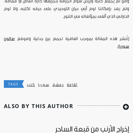
ومن لم يجمع كتبه ويرحل تقوم الجرافة بتجريفها كأية أنقاض أو قمامة.
ولم يعد بإمكاننا لوم أبي حيان التوحيدي على حرقه لكتبه، ولا لوم
الداراني الذي ألقى بمؤلفاته في التنور.
[تُنشر هذه المقالة بموجب اتفاقية تجمع بين جدلية وموقع
صالون
سوريا
].
TAGS
ثقافة
دمشق
سوريا
كتب
ALSO BY THIS AUTHOR
إخراج الأرنب من قبعة الساحر