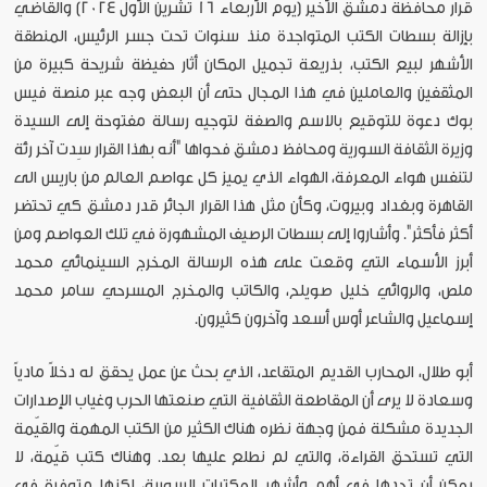
قرار محافظة دمشق الأخير (يوم الأربعاء 16 تشرين الأول 2024) والقاضي
بإزالة بسطات الكتب المتواجدة منذ سنوات تحت جسر الرئيس، المنطقة
الأشهر لبيع الكتب، بذريعة تجميل المكان أثار حفيظة شريحة كبيرة من
المثقفين والعاملين في هذا المجال حتى أن البعض وجه عبر منصة فيس
بوك دعوة للتوقيع بالاسم والصفة لتوجيه رسالة مفتوحة إلى السيدة
وزيرة الثقافة السورية ومحافظ دمشق فحواها "أنه بهذا القرار سِدت آخر رئة
لتنفس هواء المعرفة، الهواء الذي يميز كل عواصم العالم من باريس الى
القاهرة وبغداد وبيروت، وكأن مثل هذا القرار الجائر قدر دمشق كي تحتضر
أكثر فأكثر". وأشاروا إلى بسطات الرصيف المشهورة في تلك العواصم ومن
أبرز الأسماء التي وقعت على هذه الرسالة المخرج السينمائي محمد
ملص، والروائي خليل صويلح، والكاتب والمخرج المسرحي سامر محمد
إسماعيل والشاعر أوس أسعد وآخرون كثيرون.
أبو طلال، المحارب القديم المتقاعد، الذي بحث عن عمل يحقق له دخلاً مادياً
وسعادة لا يرى أن المقاطعة الثقافية التي صنعتها الحرب وغياب الإصدارات
الجديدة مشكلة فمن وجهة نظره هناك الكثير من الكتب المهمة والقيّمة
التي تستحق القراءة، والتي لم نطلع عليها بعد. وهناك كتب قيّمة، لا
يمكن أن تجدها في أهم وأشهر المكتبات السورية، لكنها متوفرة في