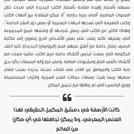
بسطته بأسعار زهيدة مقارنة بأسعار الكتب الجديدة التي صدرت خلال
السنوات الماضية. أضاف بنبرة جازمة: "لا تمكن المقارنة بين أمهات الكتب
وكتب التنفيعة التي تصدرها الجهات الرسمية أو بعض دور النشر الخاصة"،
وهناك الكثير من الكتب التي يرفض شراءها، أو وضعها ضمن المجموعة
التي يقتنيها، لكنه يعتب على بعض الأشخاص الذين ينظرون إلى مكتبة
الرصيف بتعال خاصة من أطلق عليهم اسم (البروليتاريا الجديدة)، كما انتقد
الحكومة التي رفضت ترخيص أكشاك خاصة لبيع الكتب مثلما فعلت مع
أكشاك بائعي التبغ ومشروبات الطاقة. واعتبر قرار إزالة البسطات جائرا بحق
باعة الكتب والمواطن غير القادر على اقتناء نسخة جديدة بسبب ارتفاع
سعرها بينما بقيت بسطات حمالات الصدر الصينية والثياب المستعملة
وورق اليانصيب التي لم يطالها قرار تجميل المكان.
كانت الأرصفة في دمشق المكمل الحقيقي لهذا
العنصر المعرفي، ولا يمكن تجاهلها في أي مكان
من العالم