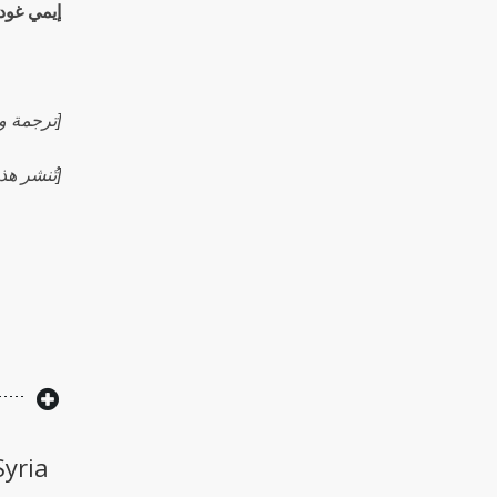
إيمي غود
[ترجمة وت
[تُنشر هذ
yria