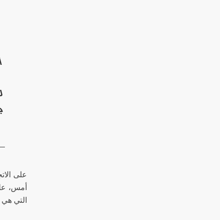
أ
ل
ج
على الاتج
التي هي ش