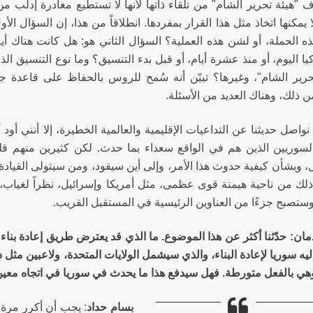
 "هيئة تحرير الشام" من تلقاء ذاتها لأنها لا تستطيع مغادرة إدلب
ا يمكنها اتخاذ مثل هذا القرار بمفردها. انطلاقاً من هذا، إن السؤال 
هذه الحملة، أو لشن هذه العملية؟ السؤال الثاني هو: هل كانت هناك أي
يا اليوم، أو منذ عشرة أيام، أو قبل بدء التنسيق؟ وما نوع التنسيق ا
حرير الشام"، وغيرها؟ تبيّن أنه سُمح للروس بالحفاظ على قاعدة جو
 ذلك، وهناك العديد من الأسئلة.
واصل حديثنا عن التداعيات الإقليمية والعالمية الخطيرة، إلا أنني أود
السوريين الذين هم في الواقع سعداء بما حدث. لكن كثيرين منهم ق
، وبشأن كيفية حدوث هذا الأمر، وإلى أين سيقود، ومن سيتولى القيادة 
 ذلك من ناحية هيمنة قوى عظمى، مثل أمريكا وإسرائيل، نظراً لغيا
ستصبح جزءًا من العناوين الرئيسية في المستقبل القريب.
ان: حدّثنا أكثر عن هذا الموضوع. ما الذي قد يعترض طريق إعادة بناء 
يه سوريا لإعادة البناء، والذي سيشمل الولايات المتحدة، ولاعبين مثل 
ي بالفعل متورطة. فهل سيدفع هذا ما يحدث في سوريا في اتجاه معي
بسام حداد
: يجب أن أكرر مرة 