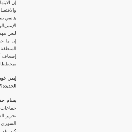
إن الابته
والاقتصا
هاتفي ين
الإمبريا
ليس مهماً
إن ما حد
المنطقة،
إضعاف أي
بمخططات 
إيمي غود
الجديدة؟ 
بسام حدا
جماعات له
تحرير ال
السوري يُ
كبير في ا