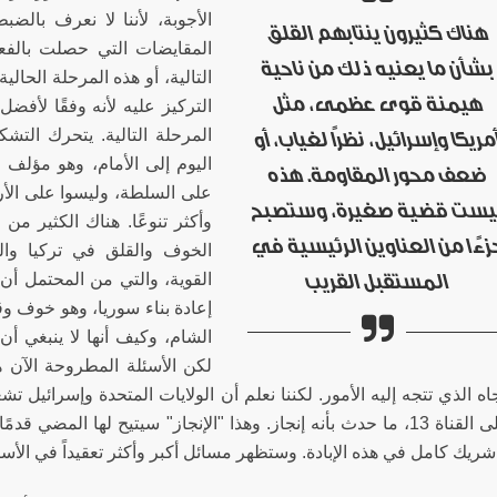
الأجوبة، لأننا لا نعرف بالض
هناك كثيرون ينتابهم القلق
المقايضات التي حصلت بالفع
بشأن ما يعنيه ذلك من ناحية
التالية، أو هذه المرحلة الحا
هيمنة قوى عظمى، مثل
التركيز عليه لأنه وفقًا لأفضل
المرحلة التالية. يتحرك التش
مريكا وإسرائيل، نظراً لغياب، أو
اليوم إلى الأمام، وهو مؤلف 
ضعف محور المقاومة. هذه
على السلطة، وليسوا على الأر
يست قضية صغيرة، وستصبح
وأكثر تنوعًا. هناك الكثير م
زءًا من العناوين الرئيسية في
الخوف والقلق في تركيا والو
المستقبل القريب
القوية، والتي من المحتمل أن 
إعادة بناء سوريا، وهو خوف و
الشام، وكيف أنها لا ينبغي أ
لكن الأسئلة المطروحة الآن 
اه الذي تتجه إليه الأمور. لكننا نعلم أن الولايات المتحدة وإسرائيل 
أمس، على القناة 13، ما حدث بأنه إنجاز. وهذا "الإنجاز" سيتيح لها الم
ريك كامل في هذه الإبادة. وستظهر مسائل أكبر وأكثر تعقيداً في الأساب