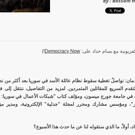
By :
Bassam 
لفزيونية مع بسام حداد على:
Democracy Now
!)
مان: نواصلُ تغطية سقوط نظام عائلة الأسد في سوريا بعد أكثر من ن
تقدم السريع للمقاتلين المتمردين. لمزيد من التفاصيل، ننتقل إلى فيل
في جامعة جورج ميسون، ومؤلف كتاب "شبكات الأعمال في سوريا: الا
ار"، ومؤسس مشارك ومحرر لمجلة "جدلية" الإلكترونية، ومدير م
د، أولاً، ما الذي ستقوله لنا عن ما حدث هذا الأسبوع؟