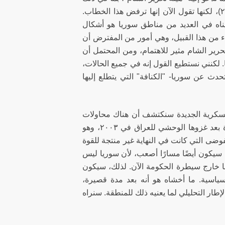
خطابها الذي كان إقصائياً في السنوات الأخيرة (مثلًا في ٢٠١٤، و٢٠١٥، و٢٠١٦)، لكنها تقول الآن إنها ترفض هذا الخطاب.
يناه في العديد من مناطق سوريا هو أشكال
ء من هذا القبيل، وهي أمور من المفترض أن
حرير الشام مثير للاهتمام، ومن المحتمل أن
ا. لكنني نستطيع القول إنه في جميع الحالات،
حدث عن سوريا- "الكنافة" التي يتطلع إليها
لعسكرية الجديدة سنكتشف أن هناك محاولات
لتوسيع التحالف وربما أيضًا لتجنب الخطأ الفظيع الذي ارتكبته الولايات المتحدة بعد غزوها الوحشي للعراق في ٢٠٠٣، وهو
وضى التي كانت في النهاية غير منتجة للقوة
ق. سيكون أيضًا مسارًا أصعب، لأن سوريا ليس
لها خارج سيطرة الحكومة الآن. لذلك، سيكون
سياسية. ما أخشاه هو أنه بعد مدة قصيرة،
ار التحليلي لما يعنيه ذلك للمنطقة. سنراه