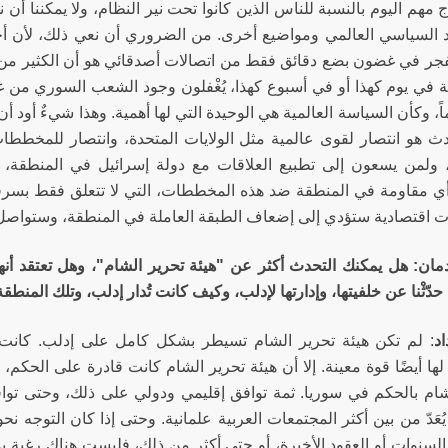
اج مهم اليوم بالنسبة للناس الذين كانوا تحت نير النظام، ولا يمكننا أن 
د السياسي العالمي ومواضيع أخرى. من الضروري أن نعي ذلك، لأن أ
فجر في غضون بضع دقائق فقط من اتصالات أصدقائي هو أن الكثير من ا
لية في يوم كهذا أو في أسبوع كهذا، يُغْفلون وجود الشعب السوري من 
، وكأن السياسة العالمية هي الوحيدة التي لها أهمية. وهذا شيءٌ أود أن
ث هو انتصار لقوى عالمية مثل الولايات المتحدة، وانتصار للمخططات 
 ولمن يسعون إلى تطبيع العلاقات مع دولة إسرائيل في المنطقة، 
 مقاومة في المنطقة ضد هذه المخططات، التي لا تتعلق فقط بسرقة 
اقتصادية ستؤدي إلى إضعاف الطبقة العاملة في المنطقة، وستواصل
مان: هل يمكنك التحدث أكثر عن "هيئة تحرير الشام"، وهل تعتقد أن
حدّثْنا عن خلفيتها، وإدارتها لإدلب، وكيف كانت تُدار إدلب، وتلك المنطقة
د
: لم تكن هيئة تحرير الشام تسيطر بشكل كامل على إدلب. كانت 
ا أيضًا قوة معينة. إلا أن هيئة تحرير الشام كانت قادرة على الحكم، 
شام بالحكم في سوريا. ثمة توافق إقليمي ودولي على ذلك، وحتى توافق
عَدّ من بين أكثر المجتمعات العربية علمانية. وحتى إذا كان التوجه نح
لسنوات أو العقود الأخيرة، أو حتى أكثر من ذلك، فليست هناك رغبة بما