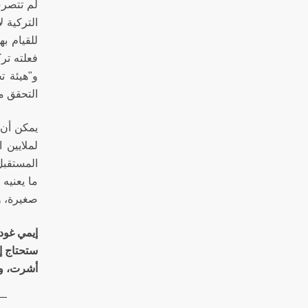
لم تتصرف
التركية ل
للقيام ب
فعلته ترك
و"هيئة ت
التحقق من
يمكن أن ن
لملايين 
المستقبل
ما يعنيه
صغيرة، و
إيمي غودم
ستحتاج إل
أشرت، وه