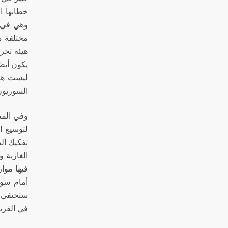
وهي في ا
مختلفة م
هيئة تحر
يكون أيضً
ليست هيئ
السوريون
وفي المس
تفكيك ال
الغازية و
فيها موا
أمام سور
ستختفي س
في القري