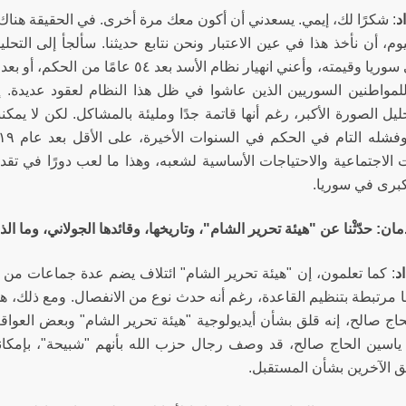
د
: شكرًا لك، إيمي. يسعدني أن أكون معك مرة أخرى. في الحقيقة هناك أ
م، أن نأخذ هذا في عين الاعتبار ونحن نتابع حديثنا. سألجأ إلى التحلي
للمواطنين السوريين الذين عاشوا في ظل هذا النظام لعقود عديدة. إنه
يل الصورة الأكبر، رغم أنها قاتمة جدًا ومليئة بالمشاكل. لكن لا يمكنن
 الاجتماعية والاحتياجات الأساسية لشعبه، وهذا ما لعب دورًا في تقد
كبرى في سوريا.
ان: حدّثْنا عن "هيئة تحرير الشام"، وتاريخها، وقائدها الجولاني، وما الذ
د
: كما تعلمون، إن "هيئة تحرير الشام" ائتلاف يضم عدة جماعات من أب
ها مرتبطة بتنظيم القاعدة، رغم أنه حدث نوع من الانفصال. ومع ذلك، 
حاج صالح، إنه قلق بشأن أيديولوجية "هيئة تحرير الشام" وبعض العو
 ياسين الحاج صالح، قد وصف رجال حزب الله بأنهم "شبيحة"، بإمكانك
 الآخرين بشأن المستقبل.