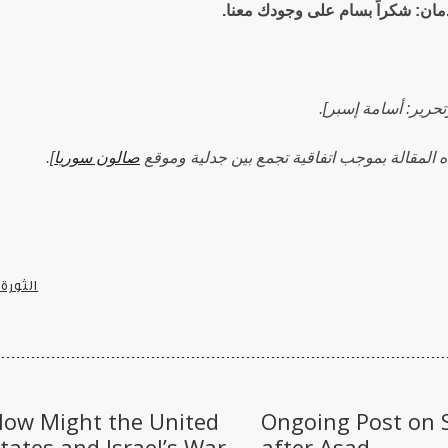
مان: شكراً بسام على وجودك معنا.
حرير: أسامة إسبر].
ه المقالة بموجب اتفاقية تجمع بين جدلية وموقع
صالون سوريا
].
الثورة
ow Might the United
Ongoing Post on S
tates and Israel’s War
after Asad