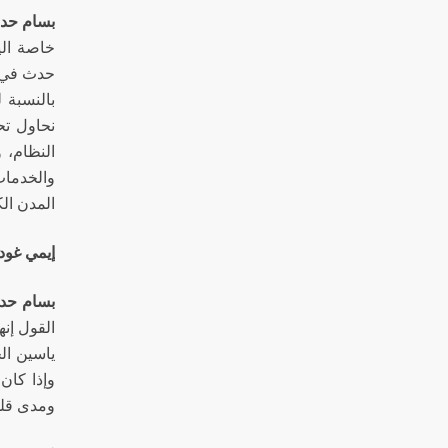
بسام حدا
خاصة اليو
بالنسبة 
نحاول تحل
والخدمات
المدن ال
إيمي غودم
بسام حدا
القول إن
ياسين ال
وإذا كان
ومدى قلق