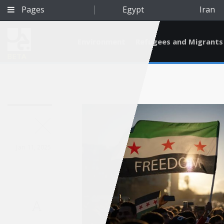
Pages
Egypt
Iran
Environment
Refugees and Migrants
BETA
Jan 11, 2025
A
Qatar