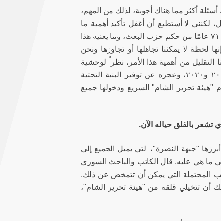
سئلة أكثر مما هناك أجوبة، لذلك من المهم،
ل، لكنني لا أستطيع أن أغفل تأكيد أهمية ما
حدث في سوريا وقيمته، وأعني انهيار نظام الأسد بعد ٥٤ عامًا من الحكم، أو بعد ٧١ عامًا من حكم حزب البعث، وما يعنيه هذا
ا لحظة لا يمكننا تجاهلها أو تجاوزها ونحن
ا التقليل من أهمية هذا الأمر، نظراً لوحشية
النظام، وفشله التام في الحكم في السنوات الأخيرة، على الأقل بعد عام ٢٠١٩ و٢٠٢٠، وعجزه عن توفير البنية التحتية
م "هيئة تحرير الشام" السريع ودخولها جميع
ي تشعر بالقلق حياله الآن.
رزها "جبهة النصرة"، التي يميل الجميع إلى
هي ما هي عليه. قال الكاتب والباحث السوري
اقب المحتملة التي يمكن أن تتمخض عن ذلك.
 أن تتخيلي قلقه من "هيئة تحرير الشام"،