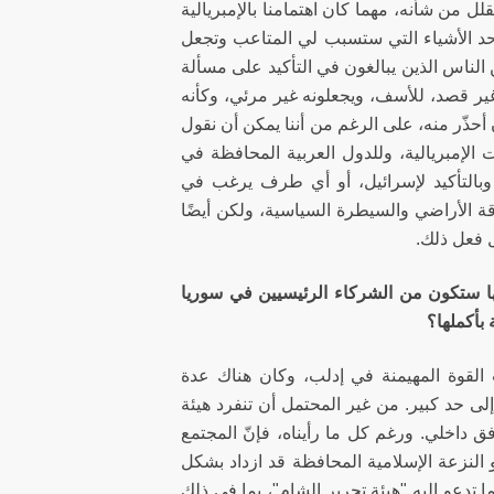
نقلل من شأنه، مهما كان اهتمامنا بالإمبريالية
حد الأشياء التي ستسبب لي المتاعب وتجعل
لناس الذين يبالغون في التأكيد على مسألة
غير قصد، للأسف، ويجعلونه غير مرئي، وكأنه
 أحذّر منه، على الرغم من أننا يمكن أن نقول
الإمبريالية، وللدول العربية المحافظة في
وبالتأكيد لإسرائيل، أو أي طرف يرغب في
الأراضي والسيطرة السياسية، ولكن أيضًا
 فعل ذلك.
ها ستكون من الشركاء الرئيسيين في سوريا
 بأكملها؟
القوة المهيمنة في إدلب، وكان هناك عدة
إلى حد كبير. من غير المحتمل أن تنفرد هيئة
 داخلي. ورغم كل ما رأيناه، فإنّ المجتمع
و النزعة الإسلامية المحافظة قد ازداد بشكل
 تدعو إليه "هيئة تحرير الشام"، بما في ذلك