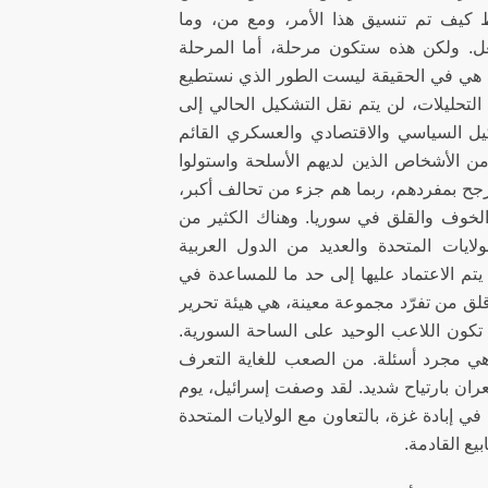
بط كيف تم تنسيق هذا الأمر، ومع من، وما
ل. ولكن هذه ستكون مرحلة، أما المرحلة
لية هي في الحقيقة ليست الطور الذي نستطيع
 التحليلات، لن يتم نقل التشكيل الحالي إلى
كيل السياسي والاقتصادي والعسكري القائم
من الأشخاص الذين لديهم الأسلحة واستولوا
جح بمفردهم، ربما هم جزء من تحالف أكبر،
ن الخوف والقلق في سوريا. وهناك الكثير من
لايات المتحدة والعديد من الدول العربية
يتم الاعتماد عليها إلى حد ما للمساعدة في
قلق من تفرّد مجموعة معينة، هي هيئة تحرير
ن تكون اللاعب الوحيد على الساحة السورية.
هي مجرد أسئلة. من الصعب للغاية التعرف
تشعران بارتياح شديد. لقد وصفت إسرائيل، يوم
ضي قدمًا في إبادة غزة، بالتعاون مع الولايات المتحدة
يع القادمة.