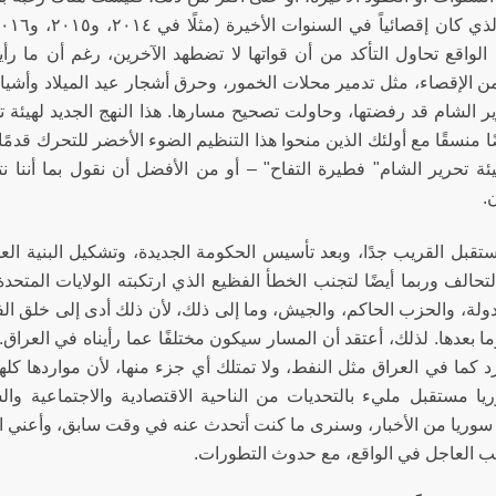
لواقع تحاول التأكد من أن قواتها لا تضطهد الآخرين، رغم أن ما رأ
ن الإقصاء، مثل تدمير محلات الخمور، وحرق أشجار عيد الميلاد وأشيا
ير الشام قد رفضتها، وحاولت تصحيح مسارها. هذا النهج الجديد لهيئة ت
ا منسقًا مع أولئك الذين منحوا هذا التنظيم الضوء الأخضر للتحرك قدمً
ة تحرير الشام" فطيرة التفاح" – أو من الأفضل أن نقول بما أننا نت
.
تقبل القريب جدًا، وبعد تأسيس الحكومة الجديدة، وتشكيل البنية ا
دولة، والحزب الحاكم، والجيش، وما إلى ذلك، لأن ذلك أدى إلى خلق الف
ما بعدها. لذلك، أعتقد أن المسار سيكون مختلفًا عما رأيناه في العرا
رد كما في العراق مثل النفط، ولا تمتلك أي جزء منها، لأن مواردها ك
يا مستقبل مليء بالتحديات من الناحية الاقتصادية والاجتماعية وال
وريا من الأخبار، وسنرى ما كنت أتحدث عنه في وقت سابق، وأعني الإط
ب العاجل في الواقع، مع حدوث التطورات.