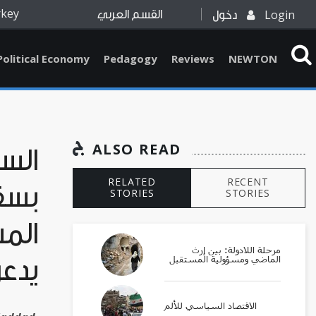
rkey
Login
دخول
القسم العربي
Political Economy
Pedagogy
Reviews
NEWTON
ALSO READ
السو
RELATED
RECENT
بسقو
STORIES
STORIES
المش
مرحلة اللادولة: بين إرث
الماضي ومسؤولية المستقبل
يدعو
الاقتصاد السياسي للألم