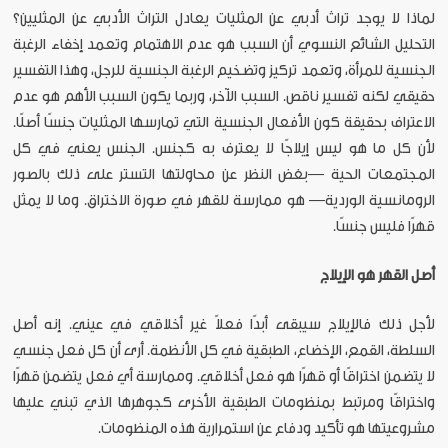
لماذا لا يوجد تراث أدبي عن المثليات يعادل التراث الأدبي عن المثليين؟
التحليل الشائع النسوي أن السبب هو عدم الاهتمام وتعمد إخفاء الرغبة
الجنسية للمرأة، وتعمد تركيز وتضخيم الرغبة الجنسية للرجل، وهذا التفسير
حقيقي لكنه تفسير ناقص. السبب الآخر، وربما يكون السبب الأهم هو عدم
الاعتراف بحقيقة كون الأفعال الجنسية التي تمارسها المثليات جنسًا أصلًا.
لأن كل ما هو ليس إيلاجًا لا يعترف به كجنس. الجنس يعني في كل
المجتمعات الحية —بغض النظر عن محاولتها التستر على ذلك بالصور
الرومانسية الوردية— هو ممارسة للقهر في صورة الاختراق. وما لا يمثل
قهرًا فليس جنسًا.
أصل القهر هو الإيلاج
لأجل ذلك فالإيلاج سيبقى أبدًا فعلاً غير أخلاقي في عيني. إنه أصل
السلطة، القمع، الإخضاع، الطبقية في كل الأنظمة. أرى أن كل فعل جنسي
لا يتضمن اختراقًا أو قهرًا هو فعل أخلاقي. وممارسة أي فعل يتضمن قهرًا
واختراقًا ومرتبط بمنظومات الطبقية الأخرى كجوهرها الذي تبني عليها
مشروعيتها هو تأكيد ودفاع عن استمرارية هذه المنظومات.