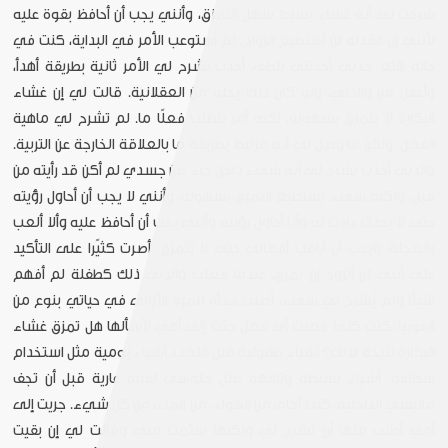
شرحت لي أنه غشاء بسيط سهل التمزق، وأنني يجب أن أحافظ بقوة عليه
لأنني إن فقدته لن أستطيع الزواج. لم أستوعب الأمر في البداية، كنت في
حالة هلع. جدتي أخذتني بلطف، أخذت تشرح لي الأمر ثانية بطريقة أهدأ،
وأعقل من والدتي، ولو كان ذلك يخلو من العقلانية. قالت لي إن غشاء
البكارة لا يتمزق بسهولة، لكنه أمر يتطلب فعلًا ما. لم تشرح لي ماهية
الفعل، ولكن ما وصل لي أنه مرتبط بطريقة ما بالعلاقة الخارجة عن التربية.
والدتي أخذت تشرح لي أنه شيء داخل جزء من جسدي لم أكن قد رأيته من
قبل، ولكنه شيء يستطيع التمزق بسهولة، وأنني لا يجب أن أحاول رؤيته
حتى لا يحدث حادث له وأنا أحاول رؤيته وأنني يجب أن أحافظ عليه وألا ألعب
بالعجلة، ويجب أن أراقب أفعالي حتى لا يتمزق. أصرت كثيًرا على التأكيد
على أنني لن أتزوج إن تمزق. عندما فعلت والدتي ذلك كطفلة لم أفهم
شيئًا ولم يُشرَح لي شيء، أصبت فجأة للمرة الأولى في حياتي بنوع من
الفوبيا. كنت كلما فعلت أي فعل جئت إلى أمي لأسألها هل تمزق غشاء
البكارة نتيجة لذلك؟ أشياء طفولية مثل اللعب، أشياء يومية مثل استخدام
شطافة. أشياء بسيطة وتافهة مثل جلوسي لفترة عارية قبل أن تجف
ملابسي الداخلية. كنت أخاف من الهواء، من الماء، من كل شيء. جريت إلى
أمي أطلب منها أن تشرح لي ولكنها سئمت مني وقالت لي إن بقيت