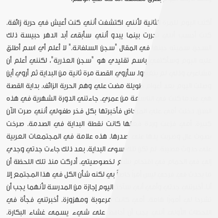
أكتب اليوم للمرة الثانية لأنني اكتشفت أنني كنت أعيش في حرية زائفة.
كنت أحسب أنني تحررت بينما يبدو أنني سأبقى أبد الدهر حبيسة ذلك
السجن. سميته حينها في المقال "سجن السلفانة." لا أعلم أي اسم أطلق
عليه اليوم وسأكتفي باسم تقليدي هو "سجن العذرية"، لكنني أعلم أن
مشاعري وذلي لم يتغيروا. سأروي القصة مرة ثانية من البداية ثم أروي أين
وصلت اليوم بعد أعوام طويلة مضت علي وهم الحرية الزائف. بداية القصة
هي عندما كنت في التاسعة من عمري. جاءتني الدورة الشهرية في هذه
السن. دخلت أمي علي المرحاض فأخبرتها بكل فخر طفولي أنني صرت الآن
كبيرة. أمي فزعت وردة فعلها كانت نقطة البداية في الصدمة. صرخت
بصوت عال وضربت يدها على صدرها. هذه علامة في المجتمعات العربية
على حدوث مصيبة. لم تكن تلك سوى البداية. بعد ذلك جاءت جدتي وجدي
إلي في الحمام في اقتحام بشع لخصوصيتي. أدركت منذ تلك اللحظة أن
ما يحدث في فرجي ليس أمراً خاصاً بي لكنه شأن الكل في هذا المجتمع إلا
أنا. أخبرتني جدتي وأمي أني سآخذ اليوم إجازة من المدرسة لأنهما يجب أن
تشرحا لي أمورًا هامة. أمي كانت مرعوبة ومهزوزة. أخبرتني فجأة في
اللحظات الأولى أنني يجب أن أحافظ على شيء يسمى غشاء البكارة.