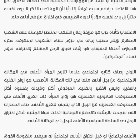
الأوامر الدينية أو البعد عن الممارسات الجنسية التي تجافي الأخلاق. لكن
هذا الاغتصاب يفهم سببه تمامًا إذا رأينا أن المغتصب الذكر لا يرى نفسه
مثليًا بل يرى نفسه مؤديًا لدوره الطبيعي في اختراق من هم أدنى منه.
الاغتصاب كأداة حرب هو طريقة إعلان الشعب المنتصر لهيمنته على الشعب
المنهزم بإيلاج قضيب رجاله في فروج نساء الشعوب المنهزمة. فكرة
الجواري أصلها الحقيقي هو إثبات تفوق الرجل المسلم واختراقه فروج
نساء "المشركين".
الزواج يصنف كتابو اجتماعي عندما تتزوج المرأة الأعلى في المكانة
الاجتماعية من رجل أدنى منها في تلك المكانة. الأصعب هو زواج الغنية
بالفقير، وليس الفقير بالغنية. المرفوض أكثر وقيدته بقسوة أكثر
المنظومات القانونية العنصرية هو زواج المرأة ذات العرق الأعلى في
المنظومة العنصرية من الرجل الذي ينتمي للعرق الأدنى. حتى الحضارات
التي سمحت بالمثلية كالحضارة اليونانية اتخذت فيها المثلية شكل اختراق
الرجل ذي السلطة السياسية الأعلى للرجل
ذي المكانة الأدنى.
الأعلى اجتماعيًِا لو قبل اختراق الأدنى اجتماعيًا له سيهدد منظومة القوة،