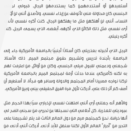
أستعبدهن أو أستخدمهمن كما يستخدمهن الرجال. قبولي لميلي
الجنسي كان محاولة مني لأتوقف عن إيذاء نفسي. ولأصدق أنني لن أؤذي
النساء، أنني لن أهتكهن مثل ما يهتكهن الرجال. كنت أكره نفسي لأنني
أرى نفسي مثل ذلك الكائن الذي أكرهه، أبغضه، الذي يسمى الرجل. كنت
أكره رغبتي.
الرجل الذي أخبرته بعذريتي كان أستاذًا أجنبيًا بالجامعة الأمريكية جاء إلى
الجامعة بأجندة تدريس وتشجيع حقوق مجتمع الميم. ذلك الأستاذ
شجعني ودعمني لقبول ميلي الجنسي، وكان من أوائل من اعترفت لهم
به لكنه كأمريكي عندما حدثت أزمة لمجتمع الميم بالجامعة الأمريكية
تركنا نواجه مصيرنا أمام المجتمع والدولة وسافر هو فجأة. لا أستطيع أن
أصف كم أثر ذلك علي. أدركت لأول مرة الفرق الحقيقي بيني وبين الأمريكي.
والأهم أنه جعلني أري أنني امتهنت نفسي لإخباري سرًا بهذا الحجم مثل
عبوديتي للعذرية. كل أحلامي التي نسجتها عن تحرري من سجني اتضح لي
أنها خرافة. نحن كمجتمع ميم من دول العالم الثالث قد يتم تشجيعنا على
التحرر من "أحرار" العالم الأول لكننا سنظل للأبد أدنى. أدركت أنني أدنى من