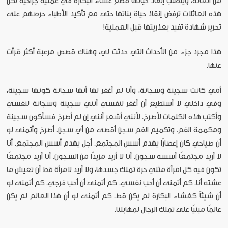
من العانة، ويتطلب إنقاذ حياتها قطع غشاء البكارة في عملية جراحية لكن
هذه العائلات ترفض إنقاذ حياة بناتها حتى مع تأكيد الأطباء حرصهم على
تحرير شهادة تفيد بعذريتها قبل العملية!
هذا مجرد جزء من الأحداث التي حدثت لي، وهناك قصص مرعبة أكثر قرأت
عنها.
أمي كانت سجينة وسجانة، وأنا لم أغفر لها أنها سجانة كونها سجينة،
وفي داخلي لا أستطيع أن أغفر لنفسي أنني سجينة وسجانة لنفسي
وأكتب هذه الكلمات لأصرخ. لأنني أشعر أنني إن لم أصرخ فسأكون سجينة
ومكممة الفم. وتكميم الفم سجن أقصى من أي سجن. أصرخ وأتمنى لو
أن صياحي كان إعصارًا يهدم أسس المجتمع. أجل يهدم أسس المجتمع. أنا
لا أريد مجتمعًا أسسه سجون. أنا لا أريد مزيدًا من السجون. أنا أريد مجتمعًا
تكون فيه كل امرأة مثلي حرة تملك جسدها، ولا أريد لامرأة قط أن تعيش ما
عشته أنا. كم أتمنى أن أحب نفسي. كم أتمنى أن أحب فرجي. كم أتمنى لو
أن شيئاً كغشاء البكارة لم يكن قط. كم أتمنى لو أن هذا العالم لم يكن
عالمًا مبنيًا على تملك الرجال لمهابلنا.