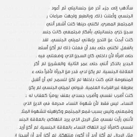
سأذهب إلى جزء آخر من جنسانيتي ثم أعود للقصة. أنا مزدوجة الميل
الجنسي وأعلنت ذلك. وبالطبع واجهت صراعات رهيبة لأنني مصرية في
المجتمع المصري. لكنني حينها كنت أشعر أنني أتحرر من سجن آخر وهو
سجن خزي جنسانيتي. بأفكار مجتمعي كانت جنسانيتي عار هي الأخرى.
كنت أبحث عن التحرر بإعلاني لميلي الجنسي. لقد شعرت حينها بالتحرر
بالفعل. لكنني حتى بعد أن فعلت ذلك لم أكن أستطيع أن أجامع رجلاً أو
حتى امرأة لأن داخلي كان السجن الذي وضعتني فيه أمي بخزي الجنس.
الجدير بالذكر أنني حتى عمر الثانية والعشرين لم أكن أعرف كيف تتم
العلاقة الجنسية. لم يكن لدي قدر من الجرأة لأقرأ حتى عن الأمر. وبالطبع
المنظومة التي كنت داخلها لم تكن لتسمح لي أن أتقبل فكرة المعرفة
بطريقة غير القراءة العلمية. قبولي لميلي الجنسي لم يكن بالأمر السهل.
كنت أضرب نفسي وأضرب جسدي بعنف يوميًا كعقاب له على اشتهاء
النساء. ليس فقط لأن شهوة النساء محرمة في الدين الذي ربيت عليه
وقمعني، وليس بسبب قمع المجتمع وكراهيته للشهوة المثلية، بل كان
لأنني رأيت نفسي مثل الرجل الذي يريد انتهاكي بالعلاقة الجنسية. رأيت
نفسي كامرأة تريد انتهاك النساء بالعلاقة الجنسية. لم أكن أريد أن أكون
مثل الرجال. لم أكن أريد أن أكون منتهكة. لم أكن أريد أن أسجن النساء،