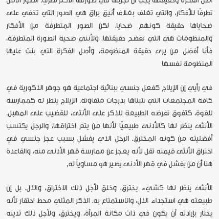
أصل الفكرة وحقيقتها يجب أن تجربها في صورتها الأكثر تطرفًِا. الصور الأقل
تطرفًا للأفكار، والتي تغلف بغلاف أنيق براق هي الصور التي تخفي على
ضحاياها حقيقة كونهم ضحايا. لكن الصور المتطرفة من الأفكار
والمنظومات هي التي تفضح حقيقتها. ولأنني ضحية الصورة المتطرفة،
فأنا أفضل من يرى حقيقة المنظومة، وأصل الفكرة التي بنت عليها
المنظومة نفسها
في رأيي إن الإيلاج كفعل جنسي ببنائية اجتماعية هو جوهر الذكورية في
كافة المجتمعات التي تتبناها بدرجات متفاوتة. الإيلاج ينظر له كممارسة
للقوة، كتفوق تفرضه الطبيعة للذكر على الأنثى، للقضيب على المهبل.
الأنثى ينظر لها كالأدنى طبيعيًا لأنها من يتم اختراقها، والرجل يكتسب
أفضليته من كونه المخترق. الرجل الذي يفشل بسبب عجز جنسي في
اختراق الأنثى قيمته تقل لأنه يعجز عن ممارسة قهر الأدنى منه، والقاعدة
هنا أن من يفشل في قهر الأدنى يصير هو مساوياً له,
الأنثى ينظر لها كشيء يخترق، وخلق لأجل ذلك الاختراق، والذل. بل إن
طبيعته هي استجداء الذل، والاستمتاع به. الذكر المثلي محط احتقار لأنه
يختار بإرادته أن يكون في ذات مكانة المرأة، ويخترق، ولأجل ذلك تدينه