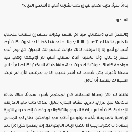
يومًا شيئًا. كيف تعني لي إن كنت تشربت أنني لا أستحق الحياة؟
السجن:
والسجن الذي وضعتني فيه لم تسقط جدرانه فحتى إن تحسنت علاقتي
بالجنس فإنها لم تتحسن بالإيلاج؛ ولا يعني هذا قط أنني تحررت. كنت أرى
أنني لن أتحرر إلا إذا مزقته. لذلك حاولت تحطيم تلك الجدران. كل يوم أمي
تحضر بداخلي، وأنا غاضبة. ألوم نفسي أنني لم أواجهها، وهي حية
مواجهة كاملة. حاولت ذلك مرات عدة، منها حادثة السكين. لكنني لم أجلس
معها لأخبرها بكل شيء. لم أفجر غضبي الذي يحرقني الآن. لم تمت.
السجن لم يسقط. أنا أحاول.
لكنها لم تكن وحدها السجانة. كان المجتمع بأسره سجانًا. هناك حادثة
تذكرتها قبل قراري تمزيق غشاء البكارة بقليل. عندما كنت في المدرسة
الإعدادية، كنت أمارس رياضة الجودو والتايكواندو، وذهبت إلى مدرس التربية
الرياضية بالمدرسة لأخبره بزهو عن أدائي في الرياضتين. فقال لي المدرس
بنظرة ذات مغزى: يجب ألا تلعب البنات التايكواندو. إنه يتضمن كثيرًا من فتح