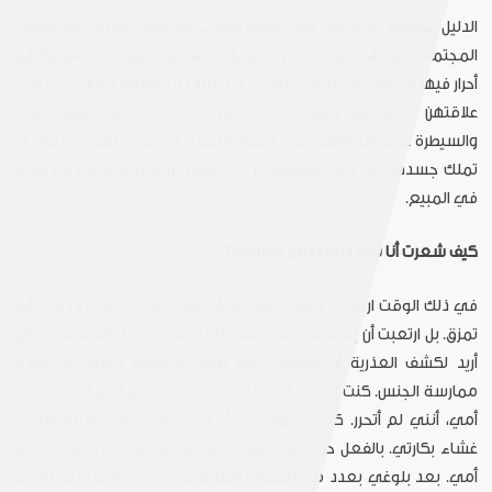
الدليل الخرافي يعمل هنا على تخويف النساء، والمثليين للخروج عن ناموس
المجتمع، يخوفهم من مجرد أن يخطر لهم أنهم يملكون أجسادهم، وأنهم
أحرار فيها. إنه أسطورة تُروى للطفلات الصغيرات لتخويفهن من الوحش، لقتل
علاقتهن بأجسادهن. وهو كذلك يضمن للرجال تخيل أن لديهم القدرة
والسيطرة على امتيازاتهم على أجساد النساء. إنه يؤكد لهم أن المرأة لن
تملك جسدها قط. إنه يطمئنهم أن كلًا منهم لن يتعرّض للغبن من البائع
في المبيع.
كيف شعرت أنا تجاه ذلك الدليل الخرافي؟
في ذلك الوقت ارتعبت. ارتعبت ليس من أن غشاء البكارة يمكن أن يبدو أنه
تمزق. بل ارتعبت أن يعلم أحد أنني حتى ذلك الوقت كنت أخاف عليه. لم أكن
أريد لكشف العذرية أن يكشف خزيي ليس بممارسة الجنس بل بعدم
ممارسة الجنس. كنت أشعر بالعار أنني لم أتخطّ السجن الذي أسرتني فيه
أمي، أنني لم أتحرر. كنت مرعوبة من أن يحدث لي كشف عذرية ويتضح
غشاء بكارتي. بالفعل حدث لي كشف عذرية ولكن ليس من الدولة بل من
أمي. بعد بلوغي بعدد من السنوات القليلة حدثت لي حادثة بالعجلة. لم