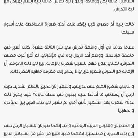
الساقين. قالها بكل ووقاحة، وبدون نية تحرش. قالها بنية أبشع بمراحل من
نية التحرش.
قالها بنية أخ مصري كبير يؤكد على أخته ضرورة المحافظة على أسوار
سجنها.
عندما حدثت لي أول واقعة تحرش في سن الثالثة عشرة، كنت أسير في
منطقة مزدحمة. ووضع أحد الرجال يده في مؤخرتي. لم أكن أعرف معنى
التحرش، لكنني بدون فهم للسبب شعرت بالإهانة. بين لي ذلك الموقف أن
الإهانة من التحرش شعور غريزي لا يحتاج إلى معرفة ماهية الفعل ذاته.
وانتابني شعور الهلع على عذريتي، وشعور ثان عميق بالظلم الشديد. كيف
لرجل أن يفقدني ما أحافظ عليه بجنون في لحظة عابرة؟ كيف يكون ذلك
عدلًا؟ شعرت بهذا الشعور لأني أمي لم تشرح لي حتى الفرق بين المؤخرة
والمهبل!
إن المتحرش ومدرس التربية الرياضية واحد. إنهما صورتان للسجان الرجل حتى
وإن بدت الصورتان مختلفتين. لكنهما مجرد اثنين من كثير من السجانين الذين