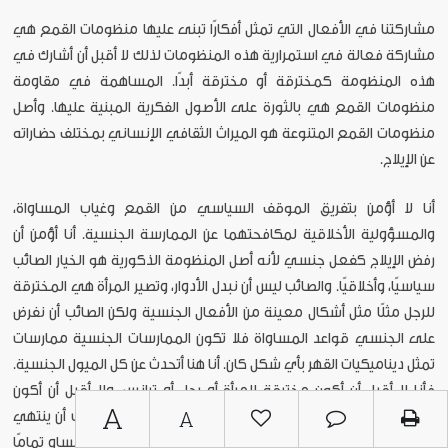
مشاركتنا في الأفعال التي تمثل أفكارًا تبنى عليها منظومات القمع هي
مشاركة فعالة في استمرارية هذه المنظومات لذلك لا أقبل أن أشارك في
هذه المنظومة كمخترقة أو مخترقة أبدًا. المساهمة في مقاومة
منظومات القمع هي بالثورة على الأصول الفكرية المبنية عليها. وأصل
منظومات القمع المتنوعة هو الميراث الثقافي الإنساني بمختلف حضاراته
عن الإيلاج.
أنا لا أؤمن بتفريق الموقف السياسي من القمع وغياب المساواة،
والمسؤولية الأخلاقية لمكافحتهما عن الممارسة الجنسية. أنا أؤمن أن
رفض الإيلاج كفعل جنسي لأنه أصل المنظومة الذكورية هو الخيار الصائب
سياسيًا، وأخلاقيًا. والصائب ليس أن نبدل الأدوار، وتصير المرأة هي المخترقة
للرجل مثلًا مثل أشكال معينة من الأفعال الجنسية ولكن الصائب أن نفرض
على الجنسي قواعد المساواة فلا تكون الممارسات الجنسية ممارسات
تمثل ديناميكيات القهر بأي شكل كان. أنا هنا أتحدث عن كل الميول الجنسية.
فأنا لا أقبل أن أكون مخترقة لامرأة أو رجل أو ترانس، ولا أقبل أن أكون
A
A
مخترقة من أيهم. فلا قاهر ولا مقهور من أي جندر كان. الصائب أن ينتهي
كل إيلاج من أي طرف لأي طرف، وأن يكون كل طرف في وضع مساو تمامًا