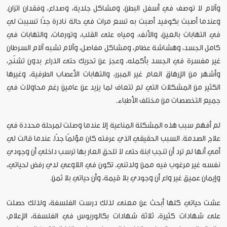
وآلام لا توصف في أسفل البطن، ومشاكل جلدية، وصداع، وفقدان اتزان.
وعندما أصبت بكوفيد أصبت به تسع مرات في حالة نادرة جدًا تسببت لي
في التهابات بالعين، والأنف، ومياه على القلب، وتورمات، والتهابات في
كامل الجسد، وهشاشة عظام، ومشاكل مفاصل، وآلام تشبه آلام السرطان
غير مفسرة في الجسد بأكمله، وعجز عن تحريك حتى الذراع بدون تشنّج،
وأشهر من الإرهاق العام غير المبرر، والتهابات الأعصاب الطرفية، وغيرها
الكثير من المشكلات التي لم تتعاف لما يزيد عن عامين رغم محاولات في
جميع التخصصات من مختلف الأطباء.
لم أفهم سبب هذه المشكلة المناعية إلا عندما وصلت لمرحلة محددة في
علاج الصدمة. السبب الحقيقي الذي عرفته كان مؤلمًا جدًا. عندما قالت لي
أمي أنها لم ترد أن تنجب ابنة حتى لا تلحق العار بها ترسب داخلي أن وجودي
نفسه غير مرغوب فيه ممن ولدتني. تكون في اللاوعي لدي رفض لحياتي،
وإيمان عميق غير واع أن وجودي بلا قيمة، وأن حياتي بلا ثمن.
عشت حياتي كلها أبحث عن معنى لذلك درست الفلسفة، ولذلك حصلت
على شهادات كثيرة، ثلاثة شهادات بكالوريوس في الفلسفة، الإعلام،