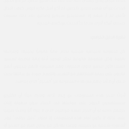
كذلك فرجي وكان جسدي كله. بعد ذلك بدأت سنين عذابي. لم أكن أتحمل
الحديث عن أي شيء يتعلق بالجنس. لم أكن أقبل فكرة الزواج. كرهت الرجال
لأنني لم أر فيهم إلا مستعبدين سجانين ومذلين. بعد ذلك بسنوات
جاءتني أفكار أخرى عندما بدأ الحديث عن كشف العذرية.
نظرية الدليل الخرافي:
كل منظومة اجتماعية قمعية تحتاج قالبًا قانونيًا يحميها، ويفرضها
بالقوة. وكل منظومة قانونية تحتاج لوجود أدلة إدانة فاضحة لسببين.
السبب الأول لتحقق لذوي الامتيازات وهم السيطرة لأنهم يتخيلون أنهم
قادرون علي حماية امتيازاتهم من التهديد، ولترسم صورة عن عدالتها بحيث
تدعي أن لا أحد يظلم في هذه المنظومة غير "المجرم" الذي يعاقب.
أحيانًا تعجز هذه المنظومات عن إيجاد أدلة، وتدرك جيدًا أن الكثيرين
سيستطيعون الخروج على قوانينها في الخفاء بدون سهولة إثبات
جرمهم خاصة لو أن الجرم نفسه من النوع الذي لا يترك أثرًا واضحًا حقيقيًا
عليه. لذلك لا يكون أمام هذه المنظومات إلا اختراع "دليل خرافي" تروج
أسطورة شعبية عن حقيقته، ويرعب بها كل من يحاول الفرار من السجن أو