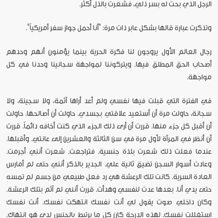
الرجل الذي بحت له بسر ذلي، فشعرت بالذل أكثر.
وتذكرت عبارة قالها بشكل عابر ذات مرة: "أنا أحمل جواز سفر أمريكياً".
رجال العالم الأول يروجون لنا فكرة الحرية بينما يؤمنون أنهم وحدهم
أصحاب الحق المطلق فيها. ويتركوننا لمواجهة سجانينا وحدنا في كل
مواجهة.
في الفترة التي قبلت فيها نفسي ولم أعد أراها آثمة، ولا سجينة، ولا
سجانة، حاولت مرة أن أستعيد علاقتي بجسدي. حاولت أن أصالحها. حاولت
أن أقبل كل جزء منها. قررت أن أرى ذلك الجزء الذي كنت أخافه دائماً. قررت
أن أنظر في المرآة لأول مرة في سن الثالثة والعشرين إلى عانتي. وأقبلها.
عندما فعلت ذلك شعرت بلذة جنسية. فتراجعت. شعرت أنني أجرمت.
وعادت أسوار السجن تضيق ثانية علي. الجدير بالذكر أنني حتى لم أمارس
العادة السرية. كانت تلك الرعشة هي رد فعل طبيعي من جسم لم تمسه
حتى يدي أنا. بعدها عدت لنفسي وهدأت. قررت أنني لم آثم بتلك الرعشة.
وكان داخلي صوت يقول لي أنت نفسك انتهكت نفسك. أنت نفسك
استغللت نفسك. لهذه الدرجة كان كل ما يرتبط بالجنس لدي هو انتهاك.