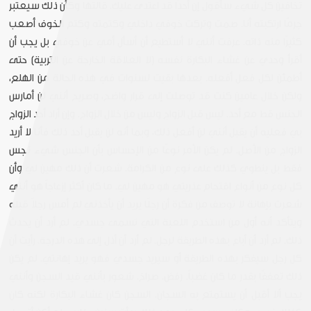
تخافين كل شيء سأقول إن أحدًا قد اعتدى عليك. قالتها وكأن ذلك سيعتبر
جرمًا ارتكبته أنا. صمت وتركت خوفي داخلي وكتمته وكتم الخوف أصعب
كثيرًا منه ذاته. عرفت أنني لا أستطيع أن أسأل أمي عن خوفي بل يجب أن
أقرأ وحدي عن غشاء البكارة نفسه (لا العلاقة الخارجة عن التربية) حتى
أطمئن لكل فعل أفعله. بعدها بقيت لسنوات في هذه الحالة من الهلع،
ولكن خلال عامين كنت قد توصلت إلى قرار واضح، وصريح أنني لن أمارس
الجنس قط مع أحد. ليس قبل الزواج وليس من خلال الزواج. وإن أراد أحد الزواج
بي فعليه أن يقبل أنني لن أفعل ذلك، وبما أنه لن يقبل أحد ذلك فأنا لا أريد
الزواج من الأصل. لم يكن الأمر نوعًا من الإحساس بأن الجنس شيء نجس
فقط بل ينطوي كذلك على نوع من الكرامة. شعرت أن ذلك مهين لي وأن
كل نوع من أنواع اقتحام عذريتي هو مهين لي. ما كان أكثر إزعاجاً هو أنني
شعرت بإهانة لا توصف من فكرة أن رجلًا يريد أن يأخذني لم أمس رجلاً قبله
ويتأكد أنه أول من استخدم اللعبة التي تسمى جسدي. لم أرد أن يحدث
ذلك. لم أرد أن أباع بهذه الطريقة لرجل. لم أرد أن أذل إلى هذه الدرجة. رأيت أن
كل رجل سيفكر بهذه الطريقة أو سيريد جسدي فهو يريد إهانتي. لم يكن
ذلك تعففًا بقدر ما كان غضباً. رفض. صراخ. شعور بأنني قيد السجن وأنني
يجب ألا أقبل أن يستمتع به السجان. السجن كان غشاء البكارة لكنه كان