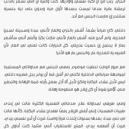
الخزي. رعب من أن أكره نفسي وأؤذيها. كنت واعية أن التي تشعر بالذنب
لرعشة عابرة عندما لمست جسدها لأول مرة وبدون حتى نية جنسية
ستنتحر إن مارست الجنس مع أحد.
داخلي كان صراعاً بشعاً. أشعر بالخزي والعار لأنني عبدة وسجينة لسجن
العذرية، ولم أتحرر منه. أشعر بالعار لأنني مازلت بكرًا. وأعلم أنني سأشعر
بعار لا يحتمل إن خسرت عذريتي. كل الخيارات كانت تعني لي العار. لأن
العبودية للعذرية عار، والجنس عار هو الآخر!
مع مرور الوقت تخطيت موضوع رفضي للجنس مع محاولاتي المستمرة
لمواجهة صراعاتي الداخلية لكنني لم أقبل قط أن يولج رجل قضيبه داخلي.
ليس لأجل غشاء البكارة ولكن لأجل ألا أذل بفعل رأيته قمة الإهانة والتحقير
مني. أؤمن بقوة أن كل إيلاج هو منظومة إهانة.
وفي طريقي لمحاولة علاج صدماتي النفسية الكثيرة قالت لي إحدى
طبيبات النفسيات إنني أرفض الإيلاج رفضًا لفقدان غشاء البكارة. كأنها قالت
لي نني عبدة. بعدها بسنوات إتخذت قرارًا واضحًا، قررت أن أحرر نفسي بيدي.
قررت أن أقطعه بيدي. المثير للاستغراب أنني مثلما كنت أحاول كل