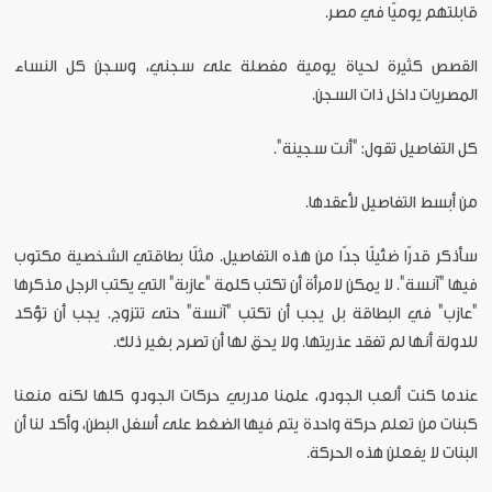
قابلتهم يوميًا في مصر.
القصص كثيرة لحياة يومية مفصلة على سجني، وسجن كل النساء
المصريات داخل ذات السجن.
كل التفاصيل تقول: "أنت سجينة".
من أبسط التفاصيل لأعقدها.
سأذكر قدرًا ضئيلًا جدًا من هذه التفاصيل. مثلًا بطاقتي الشخصية مكتوب
فيها "آنسة". لا يمكن لامرأة أن تكتب كلمة "عازبة" التي يكتب الرجل مذكرها
"عازب" في البطاقة بل يجب أن تكتب "آنسة" حتى تتزوج. يجب أن تؤكد
للدولة أنها لم تفقد عذريتها. ولا يحق لها أن تصرح بغير ذلك.
عندما كنت ألعب الجودو، علمنا مدربي حركات الجودو كلها لكنه منعنا
كبنات من تعلم حركة واحدة يتم فيها الضغط على أسفل البطن، وأكد لنا أن
البنات لا يفعلن هذه الحركة.