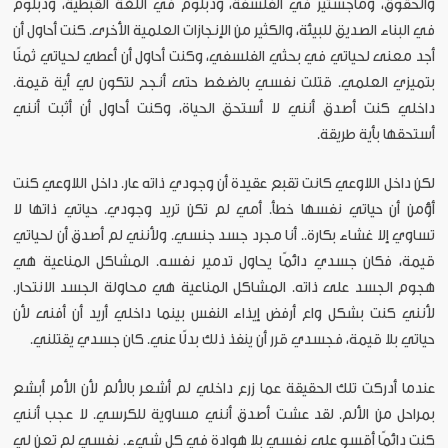
والحقوق، وماجستير في الفلسفة، ودبلوم في اللغة القبطية، ودبلوم
في البناء الصديق للبيئة، والكثير من الإنجازات العلمية الأخرى. كنت أحاول أن
أجد معنى لحياتي في بحثي الفلسفي، وكنت أحاول أن أعطي لحياتي ثمنًا
بتميزي العلمي. قتلت نفسي بالضغط حتى أنجح لتكون لي أية قيمة.
داخلي كنت أصدق أنني لا أستحق الحياة، وكنت أحاول أن أثبت أنني
أستحقها بأية طريقة.
لكن داخل اللاوعي كانت تقبع عقيدة أن وجودي ذاته عار. داخل اللاوعي كنت
أؤمن أن حياتي نفسها خطأ. أمي لم تكن تريد وجودي. حياتي ذاتها لا
تساوي إلا غشاء بكارة.. أنا مجرد جسد جنسي. ولأنني لم أصدق أن لحياتي
قيمة، فكان جسدي دائمًا يحاول تدمير نفسه. المشاكل المناعية هي
هجوم الجسد على ذاته. المشاكل المناعية هي محاولة الجسد الانتحار.
لأنني كنت بشكل واع أرفض إيذاء النفس بينما داخلي أريد أن أفنى لأن
حياتي بلا قيمة، فجسدي قرر أن ينفذ ذلك بدلًا عني. كان جسدي يقتلني.
عندما أدركت تلك الحقيقة عما زرع داخلي لم أشعر بالألم لأن الأمر أبشع
بمراحل من الألم. لقد عشت أصدق أنني مساوية للكرسي. لا عجب أنني
كنت دائمًا أقسو على نفسي بلا هوادة في كل شيء. نفسي لم تعن لي