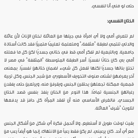
حتى لو مني أنا لنفسي.
الختان النفسي:
لم تتعرض أمي ولا أي امرأة في جيلها من العائلة لختان الإناث لأن عائلة
والدتي تنتمي لطبقة "مثقفة،" ومتعلمة تعليمًا متميزًا فقد كانت أستاذة
جامعية. وبالتبعية لم تفكر أمي قط في ختاني جسديًا لكن كل ما فعلته
أمي بي كان ختانًا نفسيًا. أسر الطبقة المتوسطة "المثقفة" في مصر لا
تختن بناتها جسديًا لكنها تفعل كل شيء لضمان ختانهن نفسيًا. بمعنى
آخر يعرضهن لشتى صنوف التخويف الأسطوري من شبح الجنس، وكل تربية
قمعية ممكنة تجعلهن يحتقرن الجنس، ويقرفن منه، ويرتعبن حتى يفقدن
رغباتهن الجنسية تمامًا. هذا النوع من الختان ينفذ بنفس قصد الختان
الجسدي. فالغرض الأساسي منه أن تفقد المرأة كل حافز قد يدفعها
لتلويث "شرف" العائلة.
بقيت لوقت طويل لا أستطيع، ولا أتحمل فكرة أي شكل من أشكال الجنس
مع أي أحد. كان يرعبني. لم يكن فقط رعباً من الانتهاك. إنما هو أيضاً رعب من