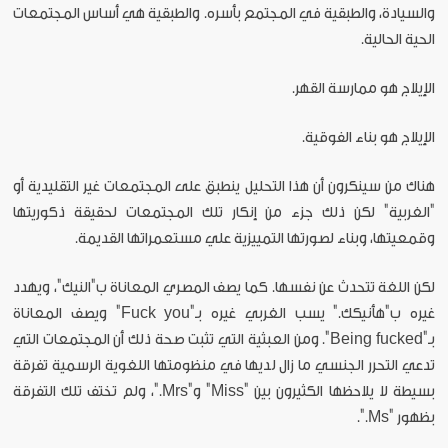
والسيادة، والطبقية في المجتمع بأسره. والطبقية هي أساس المجتمعات
الحية الحالية.
الإيلاج هو ممارسة القهر.
الإيلاج هو بناء الفوقية.
هناك من سينكرون أن هذا التحليل ينطبق على المجتمعات غير التقليدية أو
"الغربية" لكن ذلك جزء من إنكار تلك المجتمعات لحقيقة ذكوريتها
وقمعيتها، وبناء لصورتها التمييزية علي مستعمراتها القديمة.
لكن اللغة تتحدث عن نفسها. كما يصف المصري المعاناة ب"النيك"، ويهدد
غيره ب"هأنيكك." يسب الغربي غيره بـ"Fuck you" ويصف المعاناة
بـ"Being fucked". ومن العبثية التي تثبت صحة ذلك أن المجتمعات التي
تدعي التحرر الجنسي ما زال لديها في منظومتها اللغوية الرسمية تفرقة
بسيطة لا يلاحظها الكثيرون بين "Miss" و"Mrs."، ولم تختف تلك التفرقة
بظهور "Ms.".