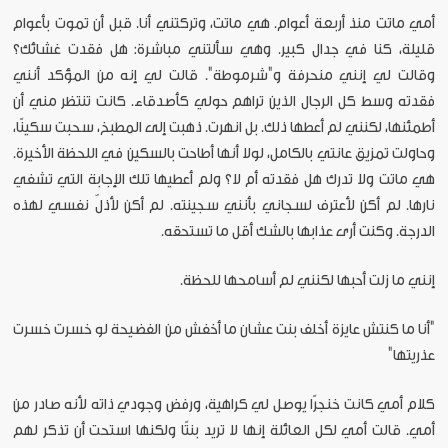
أمي ماتت منذ أربعة أعوام. هي ماتت، وتركتني أنا. قبل أن تموت بأعوام
قليلة، كنا في جدال كبير. وهي سألتني مباشرة: هل فقدت غشائك؟
وقالت لي إنني منحرفة و"شرموطة". قالت لي إنه من المؤكد أنني
فقدته وسط كل الرجال الذين تراهم حولي كأصدقاء. كانت تنتظر مني أن
أطمئنها، لكنني لم أعطها ذلك. بل انهرت. ذهبت إلى المطبخ، سحبت سكينًا،
وحاولت تمزيق عانتي بالكامل، لولا أنها أطاحت بالسكين في اللحظة الأخيرة.
هي ماتت ولا تدرك هل فقدته أم لا؟ ولم أعطيها تلك الإجابة التي تشفي
نارها. لم أكن لأعترف لسجاني بأنني سجينته. لم أكن لأذلّ نفسي لهذه
الدرجة. وكنت أرى عذابها بالشك أقل ما تستحقه.
إنني ما زلت أحبها لكنني لم أسامحها للحظة.
"أنا ما كنتش عايزة أخلف بنت عشان ما أخفش من الفضيحة لو خسرت خسرت
عذريتها"
كلام أمي كانت خنجرًا يوصل لي كراهية، ورفض وجودي ذاته لأنه صادر من
أمي. قالت أمي لكل العائلة إنها لا تريد بنتًا ولكنها استحت أن تذكر لهم