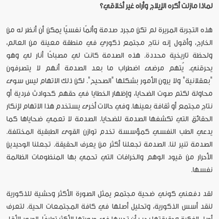
لماذا مازلت أكره الإيلاج وأراه غير أخلاقي؟
هذه التجربة المريرة لم تكن مجرد صدمة وألمًا نفسيًا يمكن أن أنظر له من
الخارج، وأقول إنه نتاج مجتمع ذكوري في منطقة معينة من العالم،
ولحظة تاريخية محددة. هذه الصدمة كانت لي مصباحًا أنار لي وهو
يحرقني. يُتهم مرضى اضطراب ما بعد الصدمة أنهم لا يتصرفون
"بعقلانية" ولا يرون الأمور بشكلها "الصحيح". لكن ذلك الاتهام ليس سوى
محاولة لكتم صوت الضحايا، وإظهار الخطايا في حقهم كحوادث فردية أو
نتاج مجتمع أو ثقافة بعينها. وفي حالات أخرى يستخدم هذا الاتهام لإنكار
الحقائق التي تكشفها الصدمة للضحايا. الصدمة لا تعمي ضحاياها كما
يدعي الطب النفسي كمؤسسة تخدم توازن القوى الطبقية المختلفة.
الصدمة تنير لنا. الصدمة تجعلنا أكثر من يعرف الحقيقة. تجعلنا الوحيدين
الأحرار من قيود الوهم والخرافات التي تحمي بها المنظومات الظالمة
نفسها.
لقد دفعني كوني ضحية مجتمع يمثل الصورة الأكثر وحشية للذكورية
لنقد أسس الذكورية، وتحليل أصلها في كافة المجتمعات الحية. لتعرف