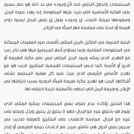
المجتمعات، وتحاول التخلص منه لأن وجوده في حد ذاته هو خطر جسيم
على الفكرة الأساسية التي بنيت عليها المنظومة. إنه يهدد صورة الرجل،
وسقوطها لمرتبة النساء. إن وجوده يقول إن بعض الرجال ليسوا ذوي
هيمنة أو قدرة على ممارسة قهر المرأة في الإيلاج.
الرغبة العنيفة في التنكيل بالرجل المثلي بأقصى صور العقوبات الممكنة
في المنظومات العقابية، وبما يساوي أخطر المجرمين فيها هي نتاج رعب
من التهديد الذي يمثله وجود الرجل المثلي ليس علي فكرة الطبيعة أو
الدين أو الأسرة كما تدعي المجتمعات القمعية للمثليين. الرعب هو من
تهديد الأساس الرئيسي الذي بنيت عليه كل طبقية المجتمع بشتى
أشكالها. الرعب هو تهديد فكرة طبيعة المرأة الدونية بسبب اختراقها في
الإيلاج، وطبيعة الرجل التي تحظى بالأفضلية نتيجة اختراقه لها.
هذا التحليل يؤكده عدم اعتراف بعض المجتمعات بمثلية المثلي الذي
يقوم هو باختراق غيره من الرجال؛ فهو لا يخترق بل يخترق، ويذل، ويعلو على
غيره من الرجال. ممارسة الاغتصاب على المثليين كطريقة تعذيب في
سجون بعض الدول هي تناقض صريح مع ادعاءات حماية الطبيعي أو إتباع