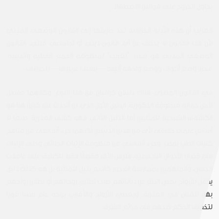
يحاول الخروج على قوانين الاضطهاد.
الغريب أن هذه الأدلة الخرافية تجد طريقها إلى القانون الوضعي المدني
لأن هذا القانون لا يختلف عن أي قانون ديني أو اجتماعي قبلي. القانون
الوضعي المدني هو مجرد "تغريب" لمنظومة القمع القبلية والدينية.
مجرد وضع أكواد، ووضع واجهة أنيقة —بسبب غربيتها— للخرافات.
في القانون المصري هناك دليلان خرافيان من هذا النوع، وكلاهما مفصل
لأجل حماية منظومة الذكورية. الدليل الأول الذي لن أتحدث عنه كثيرًا هنا هو
الكشوف الشرجية للمثليين أما الدليل الثاني فهو كشف العذرية. طبعًا لا
أساس علمي حقيقي لأي من هذين الدليلين لكنهما جزء أساسي من مناهج
كليات الطب بمصر، وجزء أساسي من منظومة الإثبات الجنائي وحتى الإثبات
في قضايا الأحوال الشخصية. فليس الأمر مفصلًا فقط للكشف على عاملات
الجنس، والمتهمين بممارسة الفجور كاسم بديل للمثلية بل هو كذلك دليل
يكفل للأزواج بغض النظر عن دياناتهم طلب تطليق زوجاتهم أو بطلان زواجهم
بهن للغش في العذرية. ويعطي الأزواج والأقارب بوجه عام سببًا قويًا
لتخفيف الحكم ضدهم في جرائم الشرف.