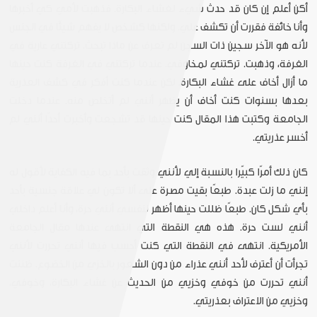
أكن أعلم إن كان قد حدث شيء لغشاء البكارة. فذهبت لأمي كي أخبرها
وأنا خائفة فقررت أن تكشف علي. ولكنها كشخص لا يفهم شيئًا في الجنس
لأنه هو الآخر سجين ذات السجن لم تعرف عن ماذا تبحث. تركتني عارية في
الغرفة، وذهبت. تركتني لمخاوفي. عندما تركتني في الغرفة كنت حينها
ما أزال أخاف على غشاء البكارة. لكن عندما كنت أفكر في كشف العذرية
بعدها بسنوات كنت أخاف أن يظهر أنني لم أتخلص منه. عندما دخلت
الجامعة وكتبت هذا المقال كنت حينها قد تشجعت وأخبرت أحدًا أنني لم
أخسر عذريتي.
كان ذلك أمرًا كبيًرا بالنسبة إلي لأنني وثقت بأحد بما فيه الكفاية لأقول له
إنني ما زلت عبدة. طبعًا بقيت مصرة على ألا تكون لي علاقة جنسية بأحد
بأي شكل كان. طبعًا ظللت حينها أظهر لنفسي أنني حرة، وأنا أعلم داخلي
أنني لست حرة. هذه هي النقطة التي انتهى عندها مقال الجامعة
الأمريكية. انتهى في النقطة التي كنت أحسب فيها أنني تحررت لأنني
تجرأت أن أعترف لأحد أنني عذراء من دون الشعور بالخزي من الخضوع. ظننت
أنني تحررت من خوفي وخزيي من الحديث عن غشاء البكارة، وخوفي،
وخزيي من الاعتراف بعذريتي.