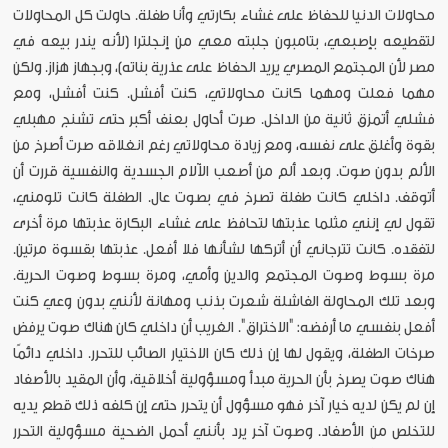
محاولات الدنيا للحفاظ على غشاء بكارتي وأنا طفلة. حاولت كل المحاولات
لتقطيعه بإصبعي، بتامبون جلبته معي من إنجلترا (لأنه يندر بيعه في
مصر لأن المجتمع المصري يريد الحفاظ على عذرية بناته)، وبجهاز هزاز. ولكن
مهما فعلت ومهما كانت محاولاتي، كنت أفشل. كنت أفشل، ومع
فشلي أتمزق ثانية من الداخل. صرت أحاول بعنف أكبر حتى تشنج مهبلي
بقوة وأغلق على نفسه، ومع زيادة محاولاتي رغم انغلاقه صرت أصرخ من
الألم بدون صوت. وبعد ألم من أصعب الآلام الجسدية والنفسية قررت أن
أتوقف. داخلي كانت طفلة تصرخ في بصوت عال. الطفلة كانت تلومني،
تقول لي إنني مثلما عذبتها لتحافظ على غشاء البكارة عذبتها مرة أخرى
لتفقده. كانت تترجاني أن أتركها لشأنها فلا أفعل. عذبتها بقسوة مرتين.
مرة بسوط وصوت المجتمع والدين وأمي، ومرة بسوط وصوت الحرية.
وبعد تلك المحاولة الفاشلة شعرت بذنب ومهانة لأنني بدون وعي كنت
أفعل بنفسي ما أرفضه: "الاختراق". الغريب أن داخلي كان هناك صوت يرفض
صرخات الطفلة، ويقول لها إن ذلك كان الاختيار الصائب للتحرر. داخلي دائمًا
هناك صوت يصرخ بأن الحرية مبدأ ومسؤولية أخلاقية، وأن المقيد بالأصفاد
إن لم يكن لديه خيار آخر فهو مسؤول أن يتحرر حتى إن كلفه ذلك قطع يديه
للتخلص من الأصفاد. وصوت آخر يرد بأنني أحمل الضحية مسؤولية التحرر