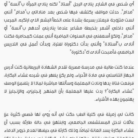
أي شخص في الشارع ينادي الرجل "أستاذ" لكنه ينادي المرأة ب"آنسة" أو
"مدام". حدثت مواقف يكتشف فيها شخص بعد مناداتي ب"مدام" أنني
لست متزوجة فيعتذر بسرعة بشدة على الخطأ البشع الذي ارتكبه. المرعب
أنني داخلي أشعر بلخبطة مشاعر عندما يناديني أحدهم ب"آنسة" أو
"مدام"، ولكن أسعفني في السنوات الماضية أنني عملت كمحامية فكنت
أنادى ب"أستاذة" وأنني بدأت دكتوراة لفترة، وبدأت أعمل في التدريس
الجامعي فأصبحت أنادى ك"دكتورة"
عندما كنت طالبة في مدرسة مصرية تقدم الشهادة البريطانية كنت أدرس
الجهاز التناسلي في مادة الأحياء، ولم يكن يظهر في شرحه غشاء البكارة،
فرفعت فتاة يدها ونادت المعلمة وسألتها مباشرة لماذا لا يتضمن الوصف
"غشاء البكارة"؟ ردت عليها المعلمة بأن المنهج إنجليزي، والإنجليز لا
يهتمون بهذه الأشياء.
كانت لي زميلة في كلية الطب حكت لي أنه رُوي لها قصص كثيرة عن
عائلات تدخل المستشفى الجامعي، وابنتهن في حالة طارئة بسبب أن
غشاء البكارة يسد العانة تمامًا، وذلك كارثة في حيضها لعدم خروج الدماء