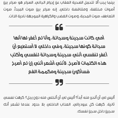
بينما يجب ألا تتحمل الضحية العقاب عن إجرام الجاني. الصراع هو صراع بين
أصوات مختلفة، ومتناقضة داخلي. إنه صراع بين صوت المبدأ، صوت
التعاطف، صوت المحبة، وصوت الغضب والكراهية الموجهة ناحية الذات.
أمي كانت سجينة وسجانة، وأنا لم أغفر لها أنها
سجانة كونها سجينة، وفي داخلي لا أستطيع أن
أغفر لنفسي أنني سجينة وسجانة لنفسي وأكتب
هذه الكلمات لأصرخ. لأنني أشعر أنني إن لم أصرخ
فسأكون سجينة ومكممة الفم
أليس لي أن أتحرر منه أبداً؟ أليس لي أن أتخلص منه دون رجل؟ كرهت نفسي
ثانية. كرهت كل عبودياتي. العذاب الداخلي بلا حدود عندما تشعر أنك
سجين داخل سجن نفسك.