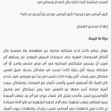
السبب مباشرة كما ذكرته بكل انعدام إحساس لي.
كيف أسامح من دمرني؟ كيف أسامح من لم يشأ وجودي ذاته؟
إنها لا تستحق الغفران.
حياة بلا قيمة:
طوال حياتي كانت لدي مشكلة مناعية غير مفهومة، ولا مفسرة بكل
أشكال الفحوصات الطبية حتى فحوصات الحمض النووي. لم يستطع أي
طبيب أن يشخص مشكلتي المناعية في أي مرض مناعي واضح أو أي
مشكلة جينية. أقل حرارة كانت تسبب لي مشاكل جلدية، ضيق تنفس،
مشاكل نبض، إغماء. أقل برودة كانت تسبب لي بردًا غير طبيعي. البرد عندي
كان كفيلًا بألا أستطيع السير، وأصاب بأنواع من التورمات، ومشاكل جيوب
أنفية مزمنة أعجز معها عن التنفس مما يصل لمشاكل في وصول
الأوكسجين للمخ، فأصاب بشلل تام. شفاء غيري من أي برد يتطلب أسبوعًا
بينما شفائي يتطلب شهورًا. حتى آلام الدورة الشهرية لم تكن آلامًا معتادة
بل كانت تصل لالتهابات في أسناني تسبب خراجات، والتهابات جيوب أنفية،