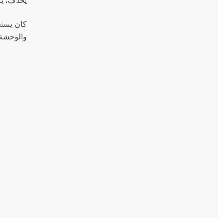
يحذف، يكش
كان يستخ
والوحشة 