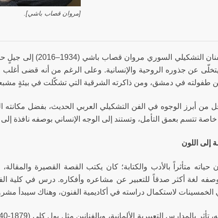
[مروان قصاب باشي].
ينتمي الفنان التشكيلي ا
تخلّى عن جذوره الروحية والإنسانية. وعلى الرغم من أنه قضى أغلب حي
ن طفولته في دمشق، ومن ذاكرته الشرقية التي تشكّلت في بيئةٍ مشبعة 
حل من أبرز الوجوه في الفن التشكيلي العربي الحديث، بفضل مكانته العا
خاصة تتسم بعمق التأمل، وتستند إلى الوجه الإنساني بوصفه نافذة إلى ال
 إلى اللون
ن حياته متأثراً بالأدب والكتابة؛ كان يكتب القصة القصيرة والمقالة،
صفه لغة أكثر صدقاً للتعبير عن مشاعره وأفكاره. درس في كلية ال
 الخمسينات لاستكمال دراسته في أكاديمية الفنون، وهناك سيبدأ مشروع