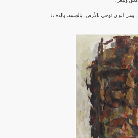
وعمقٌ ونبض.
كن، وهي ألوان توحي بالأرض، بالجسد، بالدفء