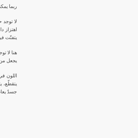
ربما يمكن
لا توجد 
اهتزاز دا
يتفتّت في
هنا لا تو
يجعل من 
اللون في
يتقطّع، ي
جسدٌ يعان