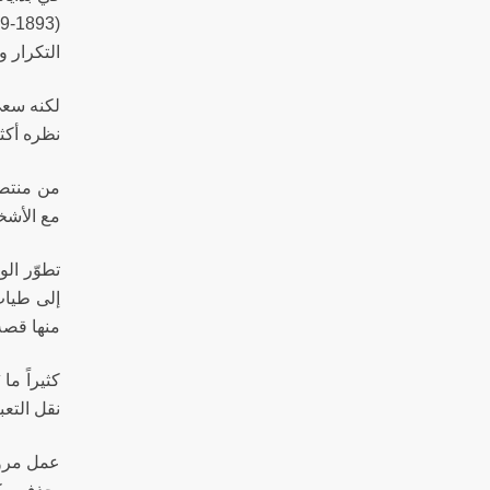
التكرار وا
لكنه سعى 
نظره أكثر
من منتصف
مع الأشخا
تطوّر ال
إلى طيات
منها قصة
كثيراً م
نقل التعب
عمل مروا