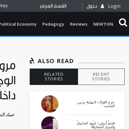
rkey
Login
دخول
القسم العربي
Political Economy
Pedagogy
Reviews
NEWTON
ALSO READ
مرو
RELATED
RECENT
الوج
STORIES
STORIES
داخل
جرح الغزال: النهاية برنين
الصمت
عماد ال
فحمٌ أبيض: عبّود الجابريّ
وامتياز المفارقة