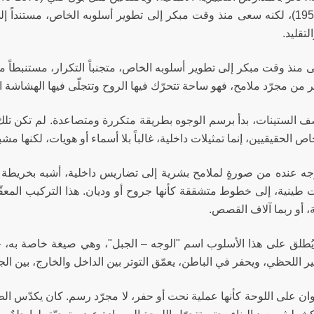
(1893-1959)، لكنه سعى منذ وقت مبكر إلى تطوير أسلوبه الخاص، مستندا
لتقليد.
منذ وقت مبكر إلى تطوير أسلوبه الخاص، متجنباً التكرار، مستنبطاً من
 من مجرّد ملامح، فهو ساحة تتحرّك فيها الروح وتتجلّى فيها الهشاشة ال
 الستينات، بدأ برسم الوجوه بطريقة متكررة ومتصاعدة. لم تكن تلك 
ص الحقيقيين، إنما تمثيلات داخلية، غالباً بلا أسماء أو هويات، لكنها مشبعة
وجه عنده من صورةٍ لملامح بشرية إلى تضاريس داخلية، أشبه بخريطة روح
 طينية، إلى خطوط متشققة كأنها جروح أو وديان. هذا التركيب المعقّ
، أو ربما آلاف القصص.
ا يُطلق على هذا الأسلوب اسم "الوجه – الجبل"، وهي صيغة خاصة به، جع
ير اللحظي، ويحفر في الباطن، يعمّق التوتر بين الداخل والخارج، بين الجلد
ن على اللوحة كأنها عملية نحت أو حفر، لا مجرّد رسم. كان يكدّس الط