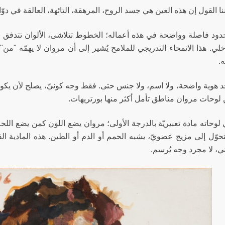
نا القول إن هذه العين هي جسد الروح، المرهقة، التائهة، العالقة في دوّام
حدود فاصلة وواضحة في هذه أعماله؛ الخطوط تتلاشى، الألوان تتدفق ب
خلي. هذا الانمحاء التدريجي للملامح يُشير إلى أن مروان لا يهمّه "من"
ه.
جد هوية واضحة، ولا اسم، ولا جنس حتى. فقط وجه كونيّ، يصلح لأن يكون
لوحات مروان مناطق تأمل أكثر منها بورتريهات.
 لوحاته مادة تعبيريّة بالدرجة الأولى؛ مروان يضع اللون كمن يضع الل
تحوّل إلى مزيج عضويّ، يشبه الحمم أو الدم أو الطين. هذه المادية الق
ي، لا مجرد وجه يُرسم.