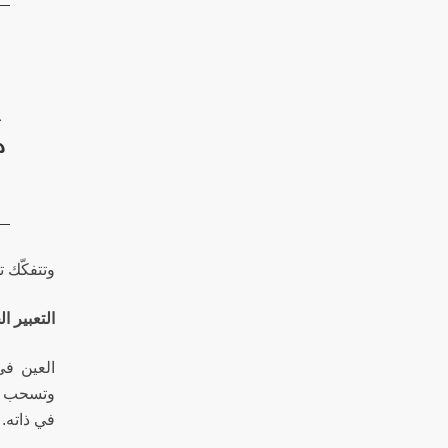
ت
ع
م
وتتفكّك ت
التعبير 
العين في
وتسحب ال
في ذاته.