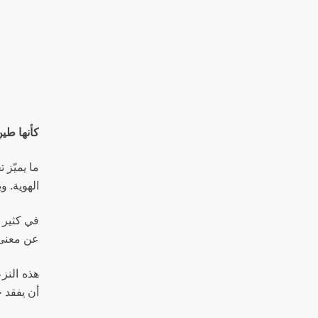
كأنها طين
ما يميّز 
الهوية. 
في كثير م
عن معنى 
هذه النزع
أن يفقد 