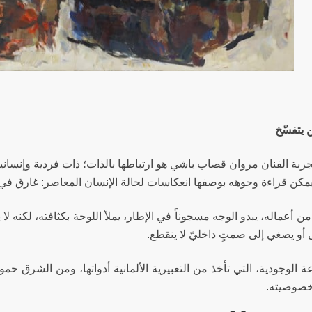
 يتفسّخ
تجربة الفنان مروان قصاب باشي هو ارتباطها بالذات؛ ذات فردية وإنساني
ويمكن قراءة وجوهه بوصفها انعكاسات لحالة الإنسان المعاصر: غارق في
ن أعماله، يبدو الوجه مسجوناً في الإطار، يملأ اللوحة بكثافته، لكنه لا
أو يصغي إلى صمتٍ داخليّ لا ينقطع.
ة الوجودية، التي تأخذ من التعبيرية الألمانية أدواتها، ومن الشرق حمول
خصوصيته.