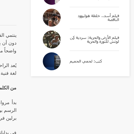
فيلم أسد.. خلطة هوليوود
الناقصة
فيلم الأرض والحرية: سردية كِن
لوتش للثورة والحرية
دون أن ي
واضحاً م
كتب: لحمي الحميم
يُعد الرا
لغة فنية 
من الكلمة
بدأ مروا
الرسم بو
برلين في