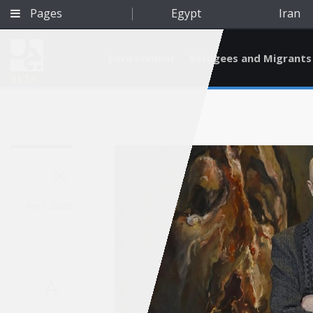
Pages
Egypt
Iran
Environment
Refugees and Migrants
BETA
Apr 5, 2026
A
Qatar