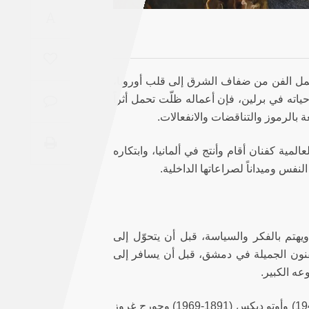
Saudi
A
Arabia
Syria
لسوري مروان قصاب باشي (1934–2016) إلى جيلٍ حمل الفن من ضفاف الشرق إلى قلب أوروبا،
اته في برلين، فإن أعماله ظلّت تحمل أثراً
Tunisia
بالرموز والتناقضات والانفعالات.
Turkey
لمية كفنان أقام وأنتج في ألمانيا، وابتكاره
نفس وميداناً لصراعاتها الداخلية.
Yemen
Maghreb
 ويهتم بالفكر والسياسة، قبل أن يتحوّل إلى
فنون الجميلة في دمشق، قبل أن يسافر إلى
ه الكبير.
في بداياته، تأثر بالمدارس التعبيرية الألمانية، وبالفنانين مثل بول كلي (1879-1940) وأوتو ديكس (1891-1969) وجورج غروز