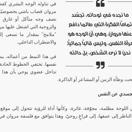
في تناوله الوجه البشري كفضا
مروان قصاب باشي بخصوصيّة جم
ما نجده في لوحاته، تجسّد
نصف وجه متآكل أو غارق في 
ماماً الفكرة التي طالما دافع
والروحية التي اشتغل عليها م
نها مروان، وهي أن الوجه هو
"ملامح" بمقدار ما تسعى إل
والاضطراب الداخلي.
رآة النفس، وليس قالباً جمالياً.
نحن لا نرى الشخص، بل حالته
في هذا النمط من أعماله، يبد
نفسها. تختفي الخطوط الحادة 
تداخل عضوي يوحي بأن هذا الو
حت وطأة الزمن أو المشاعر أو الذاكرة.
الجسدي عن النفس
 اللوحة مظلمة، مجوّفة، غائرة، وكأنها أداة للرؤية تتحول إلى موقع ل
ناظر إلى عمقها، إلى فراغٍ روحيّ. وهذا يتوافق مع فلسفة مروان في 