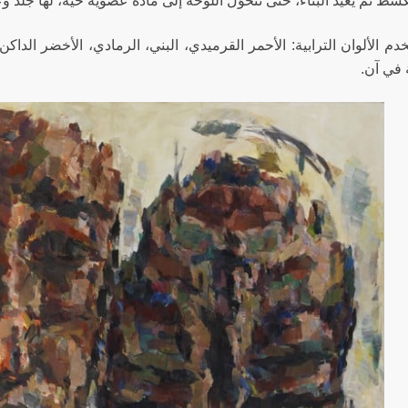
ط ثم يعيد البناء، حتى تتحوّل اللوحة إلى مادة عضوية حيّة، لها جلدٌ 
دم الألوان الترابية: الأحمر القرميدي، البني، الرمادي، الأخضر الدا
في آن.