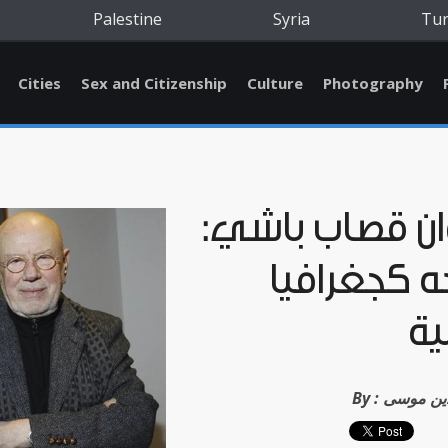
Palestine
Syria
Tu
Cities
Sex and Citizenship
Culture
Photography
ان قصاب باشي:
ه كجغرافيا
ية
دين موسى
By :