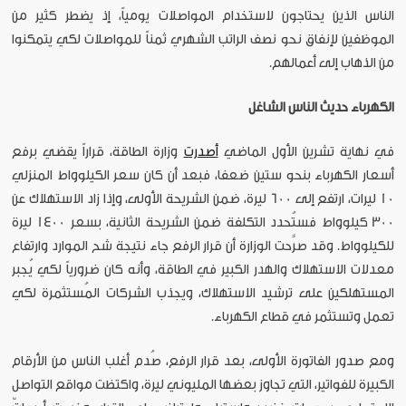
الناس الذين يحتاجون لاستخدام المواصلات يومياً، إذ يضطر كثير من
الموظفين لإنفاق نحو نصف الراتب الشهري ثمناً للمواصلات لكي يتمكنوا
من الذهاب إلى أعمالهم.
الكهرباء حديث الناس الشاغل
في نهاية تشرين الأول الماضي
أصدرت
وزارة الطاقة، قراراً يقضي برفع
أسعار الكهرباء بنحو ستين ضعفا، فبعد أن كان سعر الكيلوواط المنزلي
10 ليرات، ارتفع إلى 600 ليرة، ضمن الشريحة الأولى، وإذا زاد الاستهلاك عن
300 كيلوواط فستُحدد التكلفة ضمن الشريحة الثانية، بسعر 1400 ليرة
للكيلوواط. وقد صرَّحت الوزارة أن قرار الرفع جاء نتيجة شح الموارد وارتفاع
معدلات الاستهلاك والهدر الكبير في الطاقة، وأنه كان ضرورياً لكي يُجبر
المستهلكين على ترشيد الاستهلاك، ويجذب الشركات المُستثمرة لكي
تعمل وتستثمر في قطاع الكهرباء.
ومع صدور الفاتورة الأولى، بعد قرار الرفع، صُدم أغلب الناس من الأرقام
الكبيرة للفواتير، التي تجاوز بعضها المليوني ليرة، واكتظت مواقع التواصل