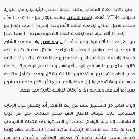
في نهاية العام الماضي رفعت شركتا الاتصال الرئيسيتان في سوريا،
سيرياتل وMTN، أسعار
باقات الانترنت
بنسبة تتراوح بين 100 و1000 % .
فعلى سبيل المثال، ارتفعت الباقة الأسبوعية (سرعة 2 غيغا بايت) من
2000 إلى 12 ألف ليرة، فيما ارتفعت الباقة الشهرية (سرعة 20 غيغا بايت)
من 40 إلى 120 ألف ليرة، وهو ما أحدث
موجة غضبٍ
واسعة في الشارع
السوري وعلى مواقع التواصل الاجتماعي، وشكَّل صدمة كبيرة لدى
شريحة واسعة من الناس، الذين باتوا عاجزين عن الاشتراك بتلك الباقات، التي
كانوا يعتمدون عليها في إتمام أعمالهم ومهامهم الوظيفية، وخاصة
طلاب الجامعات، الذين يستخدمون الإنترنت بشكلٍ يومي من أجل متابعة
دروسهم ووظائفهم وتنزيل محاضراتهم، سيما أن الكثير منهم يعيشون
بعيداً عن أُسرهم، ويعملون خارج أوقات الدراسة لتأمين مصاريفهم.
ويرى الكثير من المُحتجين على قرار رفع الأسعار أنه يعكس غياب الرقابة
الحكومية على شركات الاتصال التي تحتكر الخدمات، في ظل غياب
المنافسة، ولا ترأف بالواقع الاقتصادي المتدهور لدى معظم الناس، في
وقتٍ لم يعد فيه استخدام الإنترنت رفاهية يُمكن الاستغناء عنها، وإنما
ضرورة يومية مُلحّة، خاصة أن معظم الوظائف والأعمال والدروس