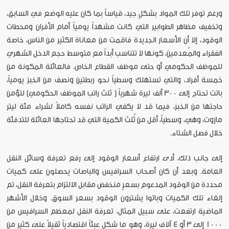
ورغم توفر تلك المواد بشكلٍ جيد، قياساً بما كان عليه الوضع في السابق،
وتخفيف مظاهر الطوابير التي كانت مشهداً يومياً أمام الأفران ومحطات
الوقود، إلا أن الأسعار الجديدة فاقمت من معاناة الكثير من الناس، خاصة
الفقراء والمُعدمين، كونها لا تتناسب أبداً مع متوسط حجم الدخل الشهري
للموظف الحكومي أو حتى موظف القطاع الخاص. فالعائلة المكونة من
خمسة أفراد، والتي تستهلك وسطياً نحو ربطتين ونصف من الخبز يومياً،
باتت تحتاج إلى 300 ألف ليرة شهرياً ( ثلث راتب الموظف الحكومي) لتؤمن
حاجتها من الخبز، فيما قد لا يكفي الراتب نفسه كاملاً لشراء مئة ليتر
مازوت، وهي، وسطياً، أقل من ثُلث الكمية التي قد تحتاجها العائلة للتدفئة
خلال فصل الشتاء.
إلى جانب ذلك، أدى ارتفاع أسعار الوقود إلى رفع تعرفة وسائل النقل
العامة. وبعد أن كان أصحاب السرافيس والباصات يحصلون على كميات
محددة من الوقود المدعوم بسعرٍ منخفض مقابل الالتزام بتعرفة النقل، تم
إلغاء تلك الكميات وباتوا يشترون الوقود بسعر السوق. وخلال الأشهر
الماضية ارتفعت، على سبيل المثال، تعرفة النقل لمعظم السرافيس من
1000 إلى 3 أو 4 آلاف ليرة، وهو ما شكل عبئاً اقتصادياً ثقيلاً على كثير من