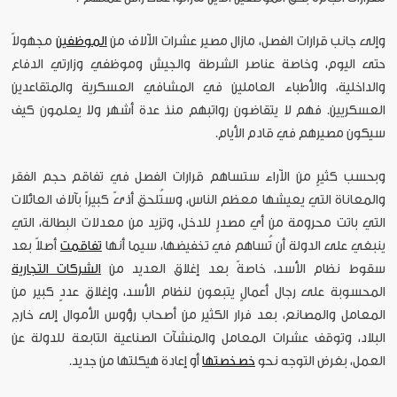
وإلى جانب قرارات الفصل، مازال مصير عشرات الآلاف من
الموظفين
مجهولاً
حتى اليوم، وخاصة عناصر الشرطة والجيش وموظفي وزارتي الدفاع
والداخلية، والأطباء العاملين في المشافي العسكرية والمتقاعدين
العسكريين. فهم لا يتقاضون رواتبهم منذ عدة أشهر ولا يعلمون كيف
سيكون مصيرهم في قادم الأيام.
وبحسب كثيرٍ من الآراء ستساهم قرارات الفصل في تفاقم حجم الفقر
والمعاناة التي يعيشها معظم الناس، وستُلحق أذىً كبيراً بآلاف العائلات
التي باتت محرومة من أي مصدرٍ للدخل، وتزيد من معدلات البطالة، التي
ينبغي على الدولة أن تُساهم في تخفيضها، سيما أنها
تفاقمت
أصلاً بعد
سقوط نظام الأسد، خاصةً بعد إغلاق العديد من
الشركات التجارية
المحسوبة على رجال أعمالٍ يتبعون لنظام الأسد، وإغلاق عددٍ كبير من
المعامل والمصانع، بعد فرار الكثير من أصحاب رؤوس الأموال إلى خارج
البلاد، وتوقف عشرات المعامل والمنشآت الصناعية التابعة للدولة عن
العمل، بغرض التوجه نحو
خصخصتها
أو إعادة هيكلتها من جديد.