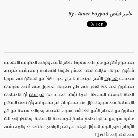
Amer Fayyad عامر فياض
By :
بعد مرور أكثر من عامٍ على سقوط نظام الأسد، وتولي الحكومة الانتقالية
شؤون الدولة، مازالت البلاد تعيش ظروفاً اقتصادية ومعيشية مُتردية،
فبحسب
تقديرات
الأمم المتحدة لا يزال نحو 90% من السكان في سوريا
يعيشون تحت خط الفقر، في ظل صعوبة الحصول على أدنى مقومات
الحياة اليومية البسيطة، فيما تؤكد العديد من
الدراسات
أن الاحتياجات
الإنسانية في سوريا لا تزال عند مستوياتٍ غير مسبوقة، وأن نصف السكان
يعانون من انعدام الأمن الغذائي وسوء التغذية، وحوالي سبعة من كل
عشرة سوريين مازالوا بحاجةٍ ماسةٍ للمساعدة الإنسانية. وبالنظر إلى تلك
الأرقام يُطرح اليوم السؤال الملح: هل تغيَّر الواقع الاقتصادي والمعيشي
في البلاد إلى الأفضل؟