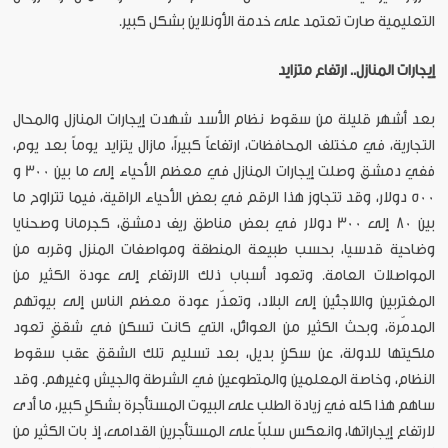
التعليمية صارت تعتمد على خدمة الأونلاين بشكل كبير.
إيجارات المنازل.. ارتفاع متزايد
بعد أشهر قليلة من سقوط نظام الأسد شهدت إيجارات المنازل والمحال
التجارية، في مختلف المحافظات، ارتفاعاً كبيراً، مازال يتزايد يوماً بعد يوم،
ففي دمشق وصلت إيجارات المنازل في معظم الأحياء إلى ما بين 300 و
500 دولار، وقد تتجاوز هذا الرقم في بعض الأحياء الراقية، فيما تتراوح ما
بين 80 إلى 300 دولار في بعض مناطق ريف دمشق، كجرمانا وصحنايا
وضاحية قدسيا، بحسب طبيعة المنطقة ومواصفات المنزل وقربه من
المواصلات العامة. وتعود أسباب ذلك الارتفاع إلى عودة الكثير من
المغتربين واللاجئين إلى البلاد، وتعذّر عودة معظم الناس إلى بيوتهم
المدمّرة، وبحث الكثير من العوائل، التي كانت تسكن في شققٍ تعود
ملكيتها للدولة، عن سكنٍ بديل، بعد تسليم تلك الشقق عقب سقوط
النظام، وخاصة المعلمين والمتطوعين في الشرطة والجيش وغيرهم. وقد
ساهم هذا كله في زيادة الطلب على البيوت المستأجرة بشكلٍ كبير، ما أدى
لارتفاع إيجاراتها، وانعكس سلباً على المستأجرين القدامى، إذ بات الكثير من