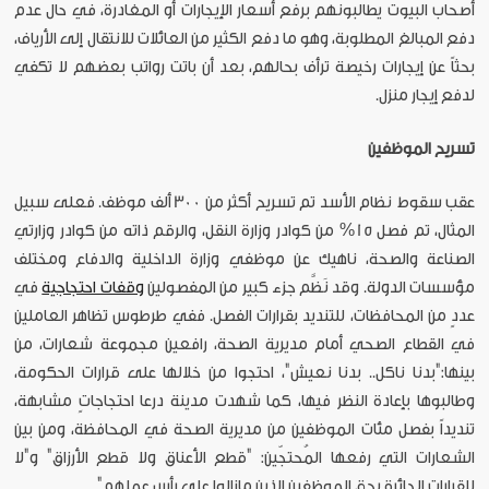
أصحاب البيوت يطالبونهم برفع أسعار الإيجارات أو المغادرة، في حال عدم
دفع المبالغ المطلوبة، وهو ما دفع الكثير من العائلات للانتقال إلى الأرياف،
بحثاً عن إيجارات رخيصة ترأف بحالهم، بعد أن باتت رواتب بعضهم لا تكفي
لدفع إيجار منزل.
تسريح الموظفين
عقب سقوط نظام الأسد تم تسريح أكثر من 300 ألف موظف. فعلى سبيل
المثال، تم فصل 15% من كوادر وزارة النقل، والرقم ذاته من كوادر وزارتي
الصناعة والصحة، ناهيك عن موظفي وزارة الداخلية والدفاع ومختلف
مؤسسات الدولة. وقد نَظَّم جزء كبير من المفصولين
وقفات احتجاجية
في
عددٍ من المحافظات، للتنديد بقرارات الفصل. ففي طرطوس تظاهر العاملين
في القطاع الصحي أمام مديرية الصحة، رافعين مجموعة شعارات، من
بينها:"بدنا ناكل.. بدنا نعيش"، احتجوا من خلالها على قرارات الحكومة،
وطالبوها بإعادة النظر فيها، كما شهدت مدينة درعا احتجاجاتٍ مشابهة،
تنديداً بفصل مئات الموظفين من مديرية الصحة في المحافظة، ومن بين
الشعارات التي رفعها المُحتجّين: "قطع الأعناق ولا قطع الأرزاق" و"لا
للقرارات الجائرة بحق الموظفين الذين مازالوا على رأس عملهم".