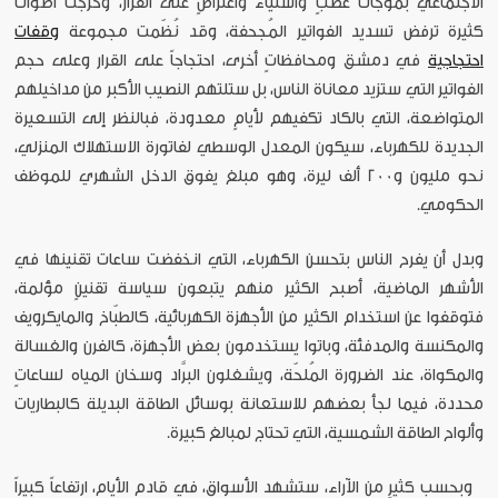
الاجتماعي بموجات غضبٍ واستياء واعتراضٍ على القرار، وخرجت أصواتٌ
كثيرة ترفض تسديد الفواتير المُجحفة، وقد نُظّمت مجموعة
وقفات
احتجاجية
في دمشق ومحافظاتٍ أخرى، احتجاجاً على القرار وعلى حجم
الفواتير التي ستزيد معاناة الناس، بل ستلتهم النصيب الأكبر من مداخيلهم
المتواضعة، التي بالكاد تكفيهم لأيامٍ معدودة، فبالنظر إلى التسعيرة
الجديدة للكهرباء، سيكون المعدل الوسطي لفاتورة الاستهلاك المنزلي،
نحو مليون و200 ألف ليرة، وهو مبلغ يفوق الدخل الشهري للموظف
الحكومي.
وبدل أن يفرح الناس بتحسن الكهرباء، التي انخفضت ساعات تقنينها في
الأشهر الماضية، أصبح الكثير منهم يتبعون سياسة تقنينٍ مؤلمة،
فتوقفوا عن استخدام الكثير من الأجهزة الكهربائية، كالطبّاخ والمايكرويف
والمكنسة والمدفئة، وباتوا يستخدمون بعض الأجهزة، كالفرن والغسالة
والمكواة، عند الضرورة المُلحّة، ويشغلون البرَّاد وسخان المياه لساعاتٍ
محددة، فيما لجأ بعضهم للاستعانة بوسائل الطاقة البديلة كالبطاريات
وألواح الطاقة الشمسية، التي تحتاج لمبالغ كبيرة.
وبحسب كثيرٍ من الآراء، ستشهد الأسواق، في قادم الأيام، ارتفاعاً كبيراً