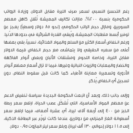
رغم التحسن النسبي لسعر صرف الليرة مقابل الدولار، وزيادة الرواتب
الحكومية بنسبة 200%، مازالت تكاليف المعيشة تُثقل كاهل معظم
السوريين، ومازال حجم الراتب الحكومي (نحو 85 دولار وسطياً) يعجز عن
توفير أبسط متطلبات المعيشة، ويُبقي القدرة الشرائية في حدودها الدُنيا.
ورغم انخفاض أسعار الكثير من السلع والمواد الغذائية، نسبياً، بقي بعضها
أعلى من سعره الحقيقي ولا يتماشى مع حجم انخفاض قيمة الدولار
مقابل الليرة، وخاصة اللحوم ومشتقات الألبان وبعض أنواع الفاكهة
والخضار والمعلبات والزيوت النباتية وغيرها، فيما لا تزال أسعار معظم أنواع
الأدوية وتسعيرة معاينة الأطباء كما كانت قبل سقوط النظام، دون
تسجيل أي انخفاض يُذكر.
وإلى جانب ذلك، وبعد أن اتبعت الحكومة الجديدة سياسة تخفيض الدعم
عن معظم المواد الأساسية، التي تُشكّل عصب الحياة، ارتفع سعر ربطة
الخبز من 400 إلى أربعة آلاف ليرة، أي عشرة أضعاف، فيما ارتفع سعر
أسطوانة الغاز المنزلي من دولارين، عندما كانت توزَّع عبر البطاقة الذكية،
إلى 11،5 دولار (حوالي 130 ألف ليرة)، وبلغ سعر ليتر المازوت 0،95 دولار.