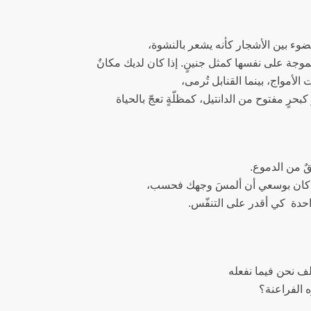
ضوء بين الأشجار كأنه يشعر بالنشوة،
لموجة على نفسها كمثل جنينٍ. إذا كان لديك مكانٌ
 الأمواج، بينما القنابل تُرمى،
كبحرٍ مفتوح من الدانتيل، كمظلّةٍ تعجّ بالحياة
ٌ من الدموع.
و كان بوسعي أن ألمسَ وجهك فحسب،
احدة كي أقدر على التنفّس.
ف نحن فيما نفعله
 الفراعنة؟