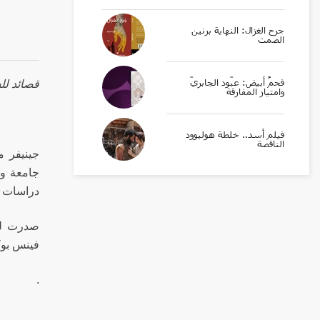
جرح الغزال: النهاية برنين
الصمت
فحمٌ أبيض: عبّود الجابريّ
قصائد لل
وامتياز المفارقة
فيلم أسد.. خلطة هوليوود
الناقصة
جينيفر م
جامعة وي
دراسات الإ
صدرت لها
فينس بوكس
.