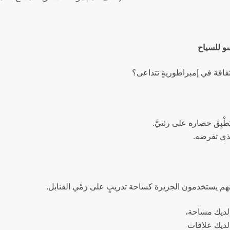
 الثقافة في إمبراطوريةٍ تتداعى؟
طْبِق حصاره على رئتيَّ.
ذي تفرضه.
نهم يستخدمون الجزيرة كساحة تدريبٍ على رَمْي القنابل.
 لديك مساحة،
 لديك علاقات