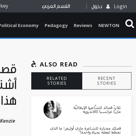
rkey
Login
دخول
القسم العربي
Political Economy
Pedagogy
Reviews
NEWTON
ALSO READ
قصائ
RELATED
RECENT
أشته
STORIES
STORIES
هذا 
ثلاثُ قصائد للشَّاعرة الإيطاليَّة
ماريَّا غراتسيا كالاندْرونِه
cKenzie
قصائد مختارة للشاعرة ماري أوليفر: ما الذي
تخطّط لفعله بحياة واحدة؟