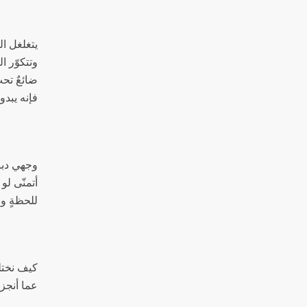
يتغلغل ال
وتتكوّر ا
ضائعٌ تحت
فإنه يبدو 
وجهي دبق
أتمنّى ل
للحظةٍ و
كيف نختل
عما أنجزه