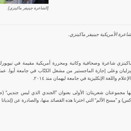
[الشاعرة جينيفر ماكينزي].
شاعرة الأمريكية جينيفر ماكينزي.
اكينزي شاعرة وصحافية وكاتبة ومحررة أمريكية مقيمة في نيويور
زليان وعلى إجازة الماجستير من مشغل الكتّاب في جامعة أيوا. ع
علام واللغة الإنكليزية في جامعة ليهمان منذ ٢٠١٤.
 مجموعتان شعريتان: الأولى بعنوان ”الجندي الذي ليس جنديي“ (
) و ”مسح الألم“ التي اخترنا هذه القصائد منها، والصادرة عن (إنديانا