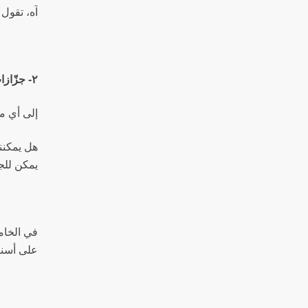
آه، تقول إ
٢- جزّازات العشب
إلى أي م
هل يمكننا
يمكن للجم
في الخامس
على أسنان