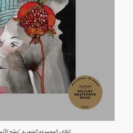
(غلاف المجموعة الشعرية "مَسْح الألم"