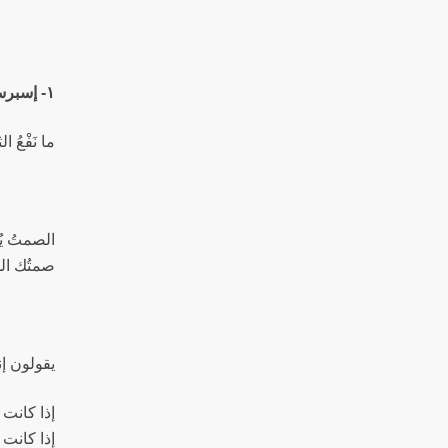
١- إسبرسو للسياح
ما نَفْعُ
الصمتُ يُ
صمتُك ال
يقولون إ
إذا كانت
إذا كانت