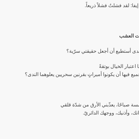
يفا: لقد فشلتُ فشلاً ذريعاً.
دى أستطيع أن أجعل حقيقتي سرّية؟
 اعتبار الخيال بوتقةً
يع فيها أن يكونوا أميراتٍ بقرنين سحريين يعلوهما الندى؟
ة صباحًا، يعذّبني الأرق من شدّة قلقي
ك، وأذنيك، ووجهك الدائريّ.