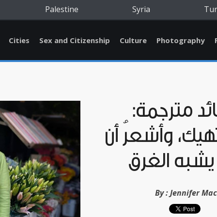
Palestine
Syria
Tu
Cities
Sex and Citizenship
Culture
Photography
د مترجمة:
يك، وأشعرُ أن
يشبه الغرق
By :
Jennifer Ma