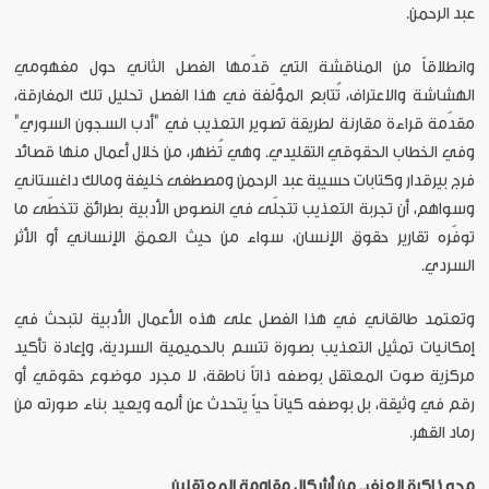
عبد الرحمن.
وانطلاقاً من المناقشة التي قدّمها الفصل الثاني حول مفهومي
الهشاشة والاعتراف، تُتابع المؤلّفة في هذا الفصل تحليل تلك المفارقة،
مقدّمة قراءة مقارنة لطريقة تصوير التعذيب في "أدب السجون السوري"
وفي الخطاب الحقوقي التقليدي. وهي تُظهر، من خلال أعمال منها قصائد
فرج بيرقدار وكتابات حسيبة عبد الرحمن ومصطفى خليفة ومالك داغستاني
وسواهم، أن تجربة التعذيب تتجلّى في النصوص الأدبية بطرائق تتخطّى ما
توفّره تقارير حقوق الإنسان، سواء من حيث العمق الإنساني أو الأثر
السردي.
وتعتمد طالقاني في هذا الفصل على هذه الأعمال الأدبية لتبحث في
إمكانيات تمثيل التعذيب بصورة تتسم بالحميمية السردية، وإعادة تأكيد
مركزية صوت المعتقل بوصفه ذاتاً ناطقة، لا مجرد موضوع حقوقي أو
رقم في وثيقة، بل بوصفه كياناً حياً يتحدث عن ألمه ويعيد بناء صورته من
رماد القهر.
محو ذاكرة العنف.. من أشكال مقاومة المعتقلين