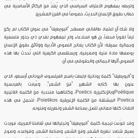
وتربطه بمفهوم الاعتراف السياسي الذي يُعَدّ من الركائز الأساسية في
خطاب حقوق الإنسان الحديث، خصوصاً في القرن العشرين.
ولا شك أن اعتماد طالقاني مصطلح "البويطيقا" في عنوان الكتاب لم يكن
ترفاً لغوياً محضاً، بل هو استدعاء واعٍ لمفهوم نقدي ذي جذور فلسفية
وجمالية عميقة؛ لأن الكتاب يعالج النصوص الأدبية ووثائق حقوق الإنسان
بوصفها مادة فنية ومعرفية، ويستقصي الكيفية التي تُحدث بها هذه
النصوص أثرها الجمالي والحقوقي في آن.
و"البويطيقا" كلمة يونانية ارتبطت باسم الفيلسوف اليوناني أرسطو، الذي
عنون بها كتابه الشهير "فن الشعر". وعُرفت بالفرنسية
Poétiqueوبالإنكليزية Poetics، وكلتاهما متحدرة من الكلمة اللاتينية
Poetica المشتقة من الكلمة الإغريقية Poietikos، لتحمل في هذه
اللغات كلها معاني تتصل بصناعة الشعر ونظريته وفنونه.
وقد تنوّعت ترجمة كلمة "البويطيقا" وتجلياتها في ثقافتنا العربية، فوردت
بصيغ شتى: نظرية الشعر، وفن الشعر، وصناعة الشعر، وقواعده، وصوغ