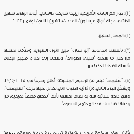
[1]: حوار مع الباحثة الأمريكية ريبيكا شريعة طالقاني، أجرته الزهراء سهيل
الطشم، مجلة "رواق ميسلون"، العدد 87، تشرين الثاني/ نوفمبر 2022.
[2]: المصدر السابق.
[3]: تأسست مجموعة "أبو نضارة" قبيل الثورة السورية، وقدّمت نفسها
من خلال ما سمّته "سينما الطوارئ"، وسعت إلى اختراق ضجيج الإعلام
بألسنة الضحايا الحقيقيين.
[4]: "سُلَيمى" فيلم من الرسوم المتحركة، أُطلق رسمياً في 29/5/2015،
ويشكّل الجزء الثاني من ثلاثية الصوت التي تعمل عليها حركة "استيقظت"،
وهي حركة نسائية سورية تعرّف نفسها بأنها "تحكي قصصاً حقيقية، من
وجهة نظر نساء في المجتمع السوري".
[تُنشر هذه المقالة بموجب اتفاقية تجمع بين جدلية وموقع
صالون