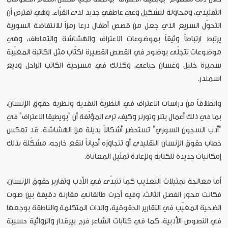
التقليدي، ومحاولة لتشكيل وعي عاطفي جديد لدى القرّاء. وهي تفترض أن
التحوّل السريع الذي جعل من قصص أطفال درعا رمزاً للانتفاضة السورية
يرتبط ارتباطاً وثيقاً بموضوعات الاعتراف والهشاشة والتعاطف، وهي
موضوعات تتجلّى بوضوح في القصص القصيرة لكتّاب مثل الكاتبة المغيّبة
سميرة خليل وغسان جباعي، وكذلك في مسرحية الكاتب الراحل وديع
اسمندر.
وانطلاقاً من دراسات الاعتراف في النظرية النقدية ونظرية حقوق الإنسان،
بما في ذلك أعمال بتلر وتورنر وكيف، ترى المؤلّفة أن "بويطيقا الاعتراف" في
"أدب السجون السوري" تستحضر أشكالاً بديلة من الهشاشة، قد تعكس
خطاب حقوق الإنسان التقليدي أو تتجاوزه أحياناً لتقع خارجه، مشكّلة بذلك
إمكانيات جديدة للكتابة ولإعادة تمثيل المعاناة.
أما معالجة تمثيلات التعذيب كما تتبدّى في الأدب وتقارير حقوق الإنسان،
فكانت محور الفصل الثالث، وفيه أجرت طالقاني مقارنة دقيقة بين صوت
الضحية المغيّب في التقارير الحقوقية، والذات المتكلمة والناطقة بوجعها
في النصوص الأدبية، كما في كتابات الشاعر فرج بيرقدار والروائية حسيبة