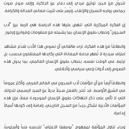
تتحوّل من مجرد توثيق فردي إلى دفاع عن الذاكرة، وإلى صوغ صوت
جماعي يواجه النسيان والإلغاء، ويُصرّ على تثبيت معاني العدالة والكرامة.
إن الفكرة المركزية التي تنهض عليها هذه الدراسة هي الربط بين "أدب
السجون" وخطاب حقوق الإنسان، بما يشمله من منظومات وقوانين ورموز.
وانطلاقاً من هذه الفكرة، ترى طالقاني أن نصوص هذا الأدب تقدّم مشاهد
اعتراف سردية لا تُظهر فداحة المعاناة التي يكابدها المعتقلون فحسب، بل
ترتبط، في الوقت نفسه، بخطاب حقوق الإنسان العالمي، بما يحوّل هذه
النصوص إلى أدوات وعي سياسي وأخلاقي.
وانطلاقاً أيضاً من أن مؤلّفات أدب السجون في العالم العربي، وأكثر عموماً
في الشرق الأوسط، قد تُنتج بالفعل سجلاً بديلاً عن السرد الرسمي للدولة،
التي لا تأتي على ذكر انتهاكات حقوق الإنسان الموجودة فعلاً، فإن هذه
المؤلّفات الأدبية تشكّل جزءاً من السجل التاريخي، إضافة إلى كونها أعمالاً
إبداعية.
وجاء تناول المؤلّفة لمفهوم "بويطيقا الاعتراف" لتدرسه فنياً وأسلوبياً،