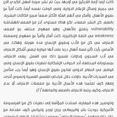
كانت أيضاً أزمة اللاجئين في أوجها، حيث تم نشر صورة الطفل الكردي آلان
في جميع وسائل الإعلام الدولية. وفي الوقت نفسه أيضاً، كنت أقرأ عن
حقوق الأطفال، وأفكر في أنهم الفئة الأكثر ضعفاً ضمن الكائنات البشرية.
بالطبع، كل البشر ضعفاء، لكن هناك مستوى آخر من الضعف/الهشاشة
vulnerability يتعلق بالأطفال، وهو مفهوم مختلف عن الضعف
weakness في اللغة الإنكليزية. كنت أفكر وأقرأ عن مفهوم ومعضلة
الاعتراف في كل من الأدب وحقوق الإنسان مدة طويلة. وهكذا، في
الأساس، رأيت تأثير قصة أطفال درعا على أنها موازية لبعض أشكال الاعتراف
في أدب السجون، وحاولت تضمين ذلك في الفصل. يبقى الاعتراف،
بمستوياته المختلفة، أحد الجوانب الإشكالية لنظريات حقوق الإنسان، وفي
الواقع، في النظام الدولي لقانون حقوق الإنسان، وهو أيضاً جزء متأصل
في السرديات الأدبية. حاولت، خلال قراءتي للقصص القصيرة ونصوص أخرى،
إظهار كيف تعلّمنا هذه الأعمال الأدبية عن معضلات الاعتراف، أو عدم
الاعتراف، وكيف يرتبط الاعتراف بالضعف والعاطفة"[2].
ولتوضيح هذه المقاربة، استندت المؤلّفة إلى نظريات كل من الفيلسوفة
الأمريكية جوديث بتلر، والبريطاني بريان تورنر، وتيرانس كيف، مقدّمة من
خلال ذلك مفهوم "بويطيقا الاعتراف" بوصفه تجلياً لفشل النظام الحقوقي