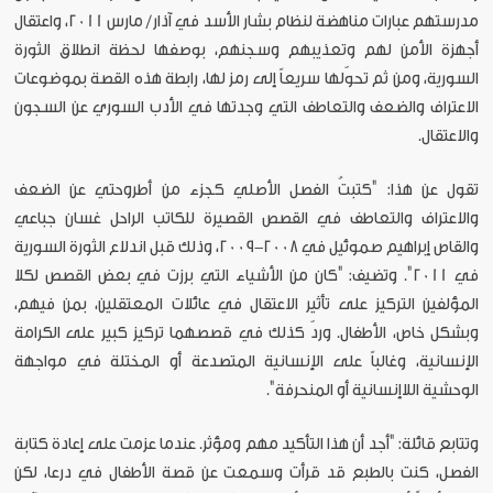
مدرستهم عبارات مناهضة لنظام بشار الأسد في آذار/ مارس 2011، واعتقال
أجهزة الأمن لهم وتعذيبهم وسجنهم، بوصفها لحظة انطلاق الثورة
السورية، ومن ثم تحوّلها سريعاً إلى رمز لها، رابطة هذه القصة بموضوعات
الاعتراف والضعف والتعاطف التي وجدتها في الأدب السوري عن السجون
والاعتقال.
تقول عن هذا: "كتبتُ الفصل الأصلي كجزء من أطروحتي عن الضعف
والاعتراف والتعاطف في القصص القصيرة للكاتب الراحل غسان جباعي
والقاص إبراهيم صموئيل في 2008-2009، وذلك قبل اندلاع الثورة السورية
في 2011". وتضيف: "كان من الأشياء التي برزت في بعض القصص لكلا
المؤلفين التركيز على تأثير الاعتقال في عائلات المعتقلين، بمن فيهم،
وبشكل خاص، الأطفال. وردّ كذلك في قصصهما تركيز كبير على الكرامة
الإنسانية، وغالباً على الإنسانية المتصدعة أو المختلة في مواجهة
الوحشية اللاإنسانية أو المنحرفة".
وتتابع قائلة: "أجد أن هذا التأكيد مهم ومؤثر. عندما عزمت على إعادة كتابة
الفصل، كنت بالطبع قد قرأت وسمعت عن قصة الأطفال في درعا، لكن