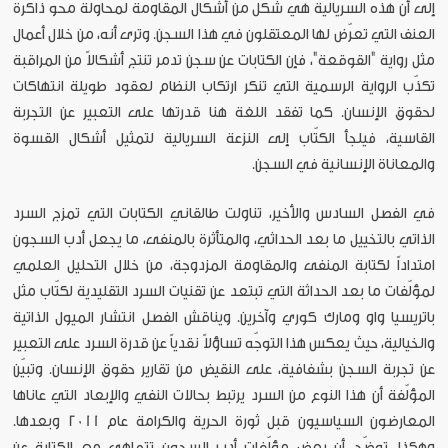
إلى أن هذه السريالية هي شكل من أشكال المقاومة لمحاولة محو ذاكرة
العنف التي تعرّض لها المعتقلون في هذا السجن. وترى أنه، من خلال أعمال
مثل رواية "القوقعة"، فإن الكتابات عن سجن تدمر تنتج أشكالاً من المراقبة
تكذّب الرواية الرسمية التي تنكر ارتكاب النظام لعقود طويلة انتهاكات
لحقوق الإنسان. كما تفقد اللغة هنا قدرتها على التعبير عن التجربة
القاسية، فيلجأ الكتّاب إلى النزعة السريالية لتمثيل أشكال القسوة
والمعاناة الإنسانية في السجن.
في الفصل السادس والأخير، تناولت طالقاني الكتابات التي تمزج السرد
الذاتي بالتخييل ما بعد الحداثي، والمتأثرة بالمنفى، ما يجعل أدب السجون
امتداداً لكتابة المنفى والمقاومة المزدوجة، من خلال التحليل العلمي
لمؤلّفات ما بعد الحداثة التي تبتعد عن تقنيات السرد التقليدية لكتّاب مثل
باتريسيا واو ومارك كوري وآخرين. ويناقش الفصل انتشار الميول الذاتية
والخيالية، حيث يعكس هذا التوجّه تساؤلاً نقدياً عن قدرة السرد على التعبير
عن تجربة السجن بشفافية، على النقيض من تقارير حقوق الإنسان. وتبيّن
المؤلّفة أن هذا النوع من السرد يرتبط بحالات النفي والإبعاد التي عاناها
المعارضون السياسيون قبل ثورة الحرية والكرامة عام 2011 وبعدها.
وهكذا، توضّح أن بعض مؤلّفات أدب السجون تتماهى مع الكتابة عن