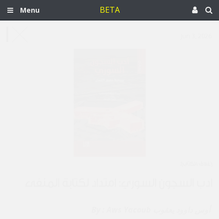
BETA
Menu
Jun 3, 2026
[غلاف الكتاب].
أدب السجون السوري: امتدادٌ لكتابة المنفى
Aws Yacoub أوس داوود يعقوب
By :