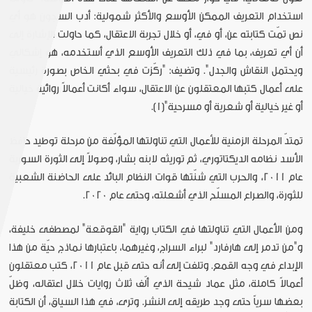
استخدام التعريف الممكن الأوسع والأكثر شمولية: أدب السجون هو أي
نص تمّت كتابته عن، أو في، أو خلال تجربة الاعتقال، كما حاولت الإشارة إلى
أن أي تعريف، بما في ذلك التعريف الأوسع الذي أستخدمه، هو إشكالي
ويحتمل النقاش والجدل". وتضيف: "ركّزت في بحثي الخاص بصورة رئيسية
على أعمال كتبها المعتقلون عن الاعتقال، سواء أكانت أعمالاً روائية خيالية
أو غير خيالية أو شعرية أو مسرحية"[1].
تمتدّ المرحلة الزمنية للأعمال التي تناولتها المؤلّفة من مرحلة توطيد حافظ
الأسد نظامه الديكتاتوري، ثم توريثه لابنه بشار، وصولاً إلى الثورة السورية
عام 2011، والحرب التي شنّتها قوات النظام البائد على الحاضنة الشعبية
للثورة، والصراع المسلّح الذي أشعلته، وحتى عام 2020.
ومن الأعمال التي تناولتها في الكتاب رواية "القوقعة" لمصطفى خليفة،
و"من تدمر إلى هارفارد" لبراء السراج، وغيرهما، باعتبارها نماذج حيّة من هذا
الإبداع في وجه القمع. وتلفت إلى أنه حتى قبل عام 2011، كتب معتقلون
أعمالاً كاملة، مثل عماد شيحة الذي ألّف ثلاث روايات خلال اعتقاله، وظلّ
بعضها سرياً حتى وجد طريقه إلى النشر. وترى، في هذا السياق، أن الكتابة