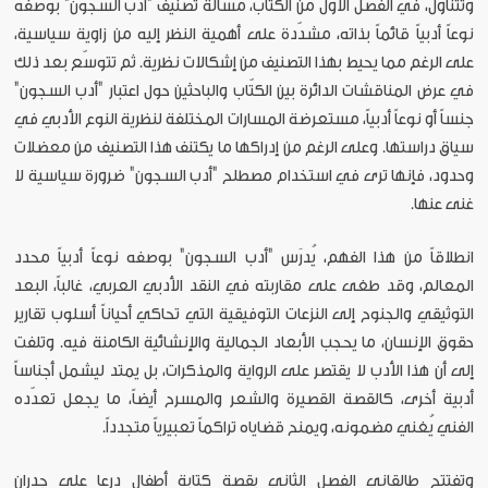
وتتناول، في الفصل الأول من الكتاب، مسألة تصنيف "أدب السجون" بوصفه
نوعاً أدبياً قائماً بذاته، مشدّدة على أهمية النظر إليه من زاوية سياسية،
على الرغم مما يحيط بهذا التصنيف من إشكالات نظرية. ثم تتوسّع بعد ذلك
في عرض المناقشات الدائرة بين الكتّاب والباحثين حول اعتبار "أدب السجون"
جنساً أو نوعاً أدبياً، مستعرضة المسارات المختلفة لنظرية النوع الأدبي في
سياق دراستها. وعلى الرغم من إدراكها ما يكتنف هذا التصنيف من معضلات
وحدود، فإنها ترى في استخدام مصطلح "أدب السجون" ضرورة سياسية لا
غنى عنها.
انطلاقاً من هذا الفهم، يُدرَس "أدب السجون" بوصفه نوعاً أدبياً محدد
المعالم، وقد طغى على مقاربته في النقد الأدبي العربي، غالباً، البعد
التوثيقي والجنوح إلى النزعات التوفيقية التي تحاكي أحياناً أسلوب تقارير
حقوق الإنسان، ما يحجب الأبعاد الجمالية والإنشائية الكامنة فيه. وتلفت
إلى أن هذا الأدب لا يقتصر على الرواية والمذكرات، بل يمتد ليشمل أجناساً
أدبية أخرى، كالقصة القصيرة والشعر والمسرح أيضاً، ما يجعل تعدّده
الفني يُغني مضمونه، ويمنح قضاياه تراكماً تعبيرياً متجدداً.
وتفتتح طالقاني الفصل الثاني بقصة كتابة أطفال درعا على جدران