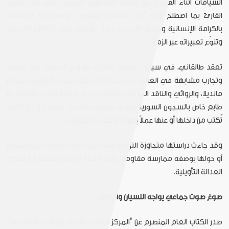
السياقات أثناء القراءة، فإن الغاية الأساسية للعمل تتجلّى في تعريف
القارئ بما اصطلح عليه "أدب السجون السوري"، ومضامينه المتعلقة
بالكرامة الإنسانية وحقوق الإنسان، فضلاً عن تتبّع تطوّر أشكاله الإبداعية
وتنوّع تعبيراته عبر الزمن.
تعقد طالقاني، في سياق دراستها، مقارنة بين أدب السجون في سورية
وتجارب مشابهة في العالم، مثل تجربة المناضل الجنوب أفريقي نيلسون
مانديلا، والروائي والناقد الحداثي السعودي عبد الرحمن منيف، كاشفة عن
طابع خاص بالسجون السورية يتّسم بوحشية متفرّدة، تجعل من كل كلمة
تُكتب من داخلها أو عنها عملاً بطولياً وأخلاقياً ومقاوماً.
وقد جاءت دراستها متجاوزة التوثيق إلى تحليل الأدب المُنتج داخل السجون
أو حولها بوصفه ممارسة مقاومة، وأداة للنجاة الرمزية، وشكلاً من أشكال
العدالة التأويلية.
صوغ صوت جماعي يواجه النسيان والإلغاء
صدر الكتاب العام المنصرم عن "المركز العربي للأبحاث ودراسة السياسات"