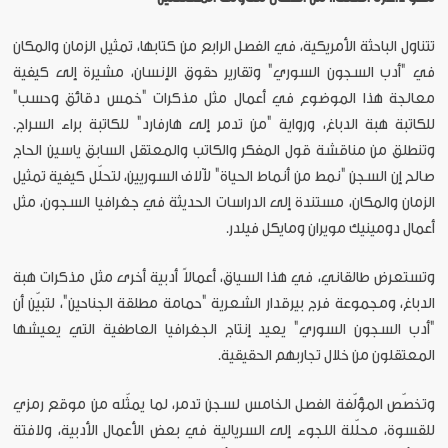
تتناول الباحثة الأمريكية، في الفصل الرابع من كتابها، تمثيل الزمان والمكان
في "أدب السجون السوري" وتقارير حقوق الإنسان، مشيرة إلى كيفية
معالجة هذا الموضوع في أعمال مثل مذكرات "خمس دقائق وحسب"
للكاتبة هبة الدباغ، ورواية "من تدمر إلى هارفارد" للكاتبة براء السراج.
وتنطلق من مناقشة قول المفكر والكاتب والمعتقل السابق ياسين الحاج
صالح إن السجن "نمط من أنماط الحياة" لآلاف السوريين، لتحلّل كيفية تمثيل
الزمان والمكان، مستندة إلى الدراسات الحديثة في جغرافيا السجون، مثل
أعمال دومينيك مويران ومايكل فيلدر.
وتستعرض طالقاني، في هذا السياق، أعمالاً أدبية أخرى مثل مذكرات هبة
الدباغ، ومجموعة فرج بيرقدار الشعرية "حمامة مطلقة الجناحين"، لتبيّن أن
"أدب السجون السوري" يعيد إنتاج الجغرافيا العاطفية التي يعيشها
المعتقلون من خلال تجاربهم الحقيقية.
وتخصّص المؤلّفة الفصل الخامس لسجن تدمر، لما يمثّله من موقع رمزي
للقسوة، محلّلة اللجوء إلى السريالية في بعض الأعمال الأدبية، ولافتة