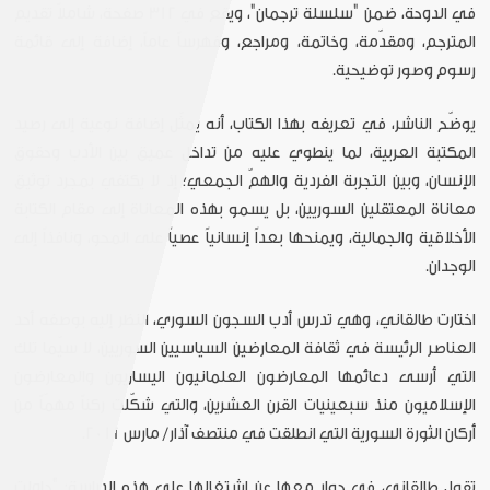
في الدوحة، ضمن "سلسلة ترجمان"، ويقع في 312 صفحة، شاملاً تقديم
المترجم، ومقدّمة، وخاتمة، ومراجع، وفهرساً عاماً، إضافة إلى قائمة
رسوم وصور توضيحية.
يوضّح الناشر، في تعريفه بهذا الكتاب، أنه يمثّل إضافة نوعية إلى رصيد
المكتبة العربية، لما ينطوي عليه من تداخل عميق بين الأدب وحقوق
الإنسان، وبين التجربة الفردية والهمّ الجمعي؛ إذ لا يكتفي بمجرد توثيق
معاناة المعتقلين السوريين، بل يسمو بهذه المعاناة إلى مقام الكتابة
الأخلاقية والجمالية، ويمنحها بعداً إنسانياً عصياً على المحو، ونافذاً إلى
الوجدان.
اختارت طالقاني، وهي تدرس أدب السجون السوري، النظر إليه بوصفه أحد
العناصر الرئيسة في ثقافة المعارضين السياسيين السوريين، لا سيّما تلك
التي أرسى دعائمها المعارضون العلمانيون اليساريون والمعارضون
الإسلاميون منذ سبعينيات القرن العشرين، والتي شكّلت ركناً مهمّاً من
أركان الثورة السورية التي انطلقت في منتصف آذار/ مارس 2011.
تقول طالقاني، في حوار معها عن اشتغالها على هذه الدراسة: "حاولت