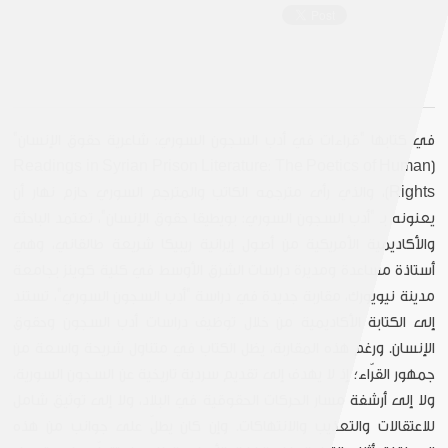
في كتابها "قراءات في أدب السجون السوري: شاعرية حقوق الإنسان"
(Readings in Syrian Prison Literature: The Poetics of Human
Rights)، والذي رأى مترجمه الكاتب والمترجم السوري حازم نهار أن
يعنونه بـ "أدب السجون السوري: بويطيقا حقوق الإنسان"، تعتمد الباحثة
والأكاديمية الأمريكية من أصول إيرانية ريبيكا شريعة طالقاني، وهي
أستاذة مساعدة ومديرة دراسات الشرق الأوسط في كلية كوينز بجامعة
مدينة نيويورك، مقاربة جديدة في دراسة "أدب السجون السوري"، تستند
إلى الكتابة الأكاديمية من خلال توظيف دراسات أدب السجون وحقوق
الإنسان. ورغم هذه المقاربة، يظل الكتاب في متناول شريحة واسعة من
جمهور القرّاء؛ إذ لا يهدف إلى تقديم سردية تاريخية عن السجون السورية،
ولا إلى أرشفة مسار الحركات الحقوقية في البلاد، ولا إلى توثيق شامل
للاعتقالات والتعذيب والانتهاكات. وإن كان يطلّ على جوانب من هذه