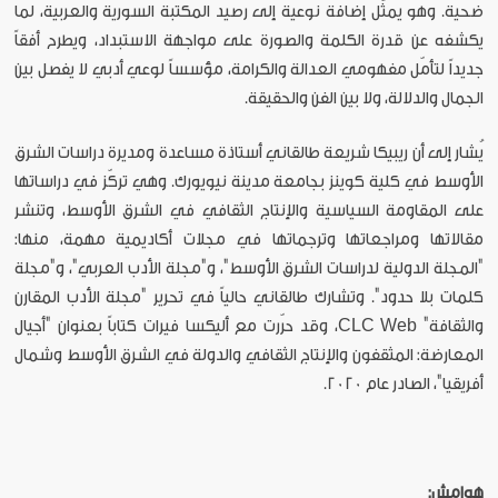
ضحية. وهو يمثّل إضافة نوعية إلى رصيد المكتبة السورية والعربية، لما
يكشفه عن قدرة الكلمة والصورة على مواجهة الاستبداد، ويطرح أفقاً
جديداً لتأمّل مفهومي العدالة والكرامة، مؤسساً لوعي أدبي لا يفصل بين
الجمال والدلالة، ولا بين الفن والحقيقة.
يُشار إلى أن ريبيكا شريعة طالقاني أستاذة مساعدة ومديرة دراسات الشرق
الأوسط في كلية كوينز بجامعة مدينة نيويورك. وهي تركّز في دراساتها
على المقاومة السياسية والإنتاج الثقافي في الشرق الأوسط، وتنشر
مقالاتها ومراجعاتها وترجماتها في مجلات أكاديمية مهمة، منها:
"المجلة الدولية لدراسات الشرق الأوسط"، و"مجلة الأدب العربي"، و"مجلة
كلمات بلا حدود". وتشارك طالقاني حالياً في تحرير "مجلة الأدب المقارن
والثقافة" CLC Web، وقد حرّرت مع أليكسا فيرات كتاباً بعنوان "أجيال
المعارضة: المثقفون والإنتاج الثقافي والدولة في الشرق الأوسط وشمال
أفريقيا"، الصادر عام 2020.
هوامش: