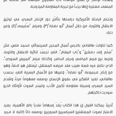
المنفى، معتبرة إياها جزءاً من تجربة المقاومة المزدوجة.
وتختم الباحثة الأمريكية دراستها بتأمّل دور الإنتاج البصري في توثيق
الاعتقال والثورة، من خلال أعمال "أبو نضارة"[3]، وفيلم "سُلَيمى"[4]، وغير
ذلك.
كما تناولت طالقاني بالدرس أعمال المخرج السينمائي محمد ملص، مثل
"سلّم إلى دمشق" و"باب المقام"، التي تجسّد ثنائية الاعتقال والثورة،
وتربط بين قمع الماضي وجراح الحاضر. وكذلك فيلم "المريض السوري"،
الذي نتابع فيه قصة طبيب فقد مريضه المعتقل، ليُعتقل هو لاحقاً، وهو
من إنتاج مجموعة "أبو نضارة"، وغيرها من الأعمال البصرية التي، بحسب
طالقاني، تعيد التفكير في حقوق الإنسان بوصفه مفهوماً مرناً، وتقدّم
السرد البصري وسيلة مقاومة تُكمل الأدب، وتمنح الصوت لأولئك الذين
صودرت ذاكرتهم.
أخيراً، يمكننا القول إن هذا الكتاب يُعَدّ إسهاماً نقدياً بالغ الأهمية، يعيد
الاعتبار لصوت المعتقلين السياسيين السوريين بوصفه ذاتاً كاتبة لا مجرد