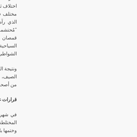
اختلاف ث
مختلف فئ
الذي رآه
"مُحتشمة
قمصان عن
السياحية
الشواطئ 
ونتيجة ال
الصيف، ب
من أصحاب
قرارات غ
في شهر 
المختلطة
وختمها ب