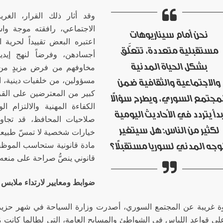
وقد أثار ذلك القرار، الغ
الاجتماعي، رافقته موجة وا
نحن أمام سيناريوهات
اعتبره البعض تقييداً لحرية 
مستقبلية متعددة، تتعلَّق
أجسادهن، وفرضاً لنهج إي
بشكل الحياة المدنية
مخاوفهم من فرض مزيدٍ من ا
مسؤولين، من خلفيات دينية، ا
والاجتماعية والثقافية ضمن
كبير من المعترضين على القرار
مجتمع السوري، ويطرح سؤالاً
الكفاءة المهنية والالتزام 
دأ يتردد في الأحاديث اليومية
صلاحيات المحافظ، قد تجاو
لكثير من الناس: هل سيتغير
خيارات شخصية لا تمسّ طبيعة
وجه المدني لسوريا مستقبلاً؟
مادة قانونية ستحاسب الموظ
قانوني ينصُّ صراحة على منعه
ضوابط ومعايير لارتداء ملابس 
غريبة عن المجتمع السوري، أصدرت وزارة السياحة في شهر حزيرا
ى قواعد اللباس في الشواطئ والمسابح العامة، التي لطالما كانت 