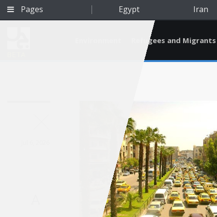
Pages
Egypt
Iran
Environment
Refugees and Migrants
BETA
Jul 6, 2026
A
Qatar