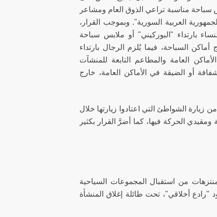
بس سباحة مناسبة تراعي الذوق العام ومشاعر
جمهورية العربية السورية". وبموجب القرار،
نساء بارتداء "البوركيني" أو ملابس سباحة
اكن السباحة، فيما يُلزم الرجال بارتداء
ماكن العامة والمطاعم التابعة للمنشآت
شفافة أو الضيقة في الأماكن العامة، خارج
ن زيارة الشواطئ التي اعتادوا زيارتها خلال
قيدي الحركة فيها، كما أضرَّ القرار بكثير
منتزهات من استقبال المجموعات السياحية
 "رادع أخلاقي"، تحت طائلة إغلاق المنشأة