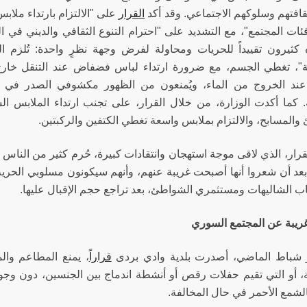
قافتهم وسلوكهم الاجتماعي. وقد أكد
القرار
على "الالتزام بارتداء ملا
ات المجتمع"، مع التشديد على "احترام التنوع الثقافي والديني في ال
 كثيرون تقييداً للحريات ومحاولة لفرض وجهة نظرٍ واحدة: تُلزم ال
"، تغطي الجسم، مع ضرورة ارتداء لباس فضفاض عند التنقل خارج أم
د الخروج من الماء، ويُمنعون من الظهور مكشوفي الصدر في الأ
. كما أكدت الوزارة، من خلال القرار، على تجنب ارتداء الملابس ال
والمسابح، والالتزام بملابس واسعة تغطي الكتفين والركبتين.
قرار، الذي لاقى موجة استهجان وانتقادات كبيرة، حُرم كثير من الناس م
عد أن شعروا أنها أصبحت غريبة عنهم، وأنهم سيكونون مسلوبي الحرية وم
 الشاليهات ومستثمري الشواطئ، بعد تراجع حجم الإقبال عليها.
ريبة عن المجتمع السوري
شباط الماضي، أصدرت بلدية وادي بردى
قراراً
، يمنع المطاعم وال
، أو التي تقيم حفلات رقص أو أنشطة اندماج بين الجنسين، دون وجود
الشمع الأحمر في حال المخالفة.