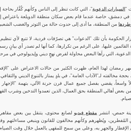
 "
السيارات الدعوية
"، التي كانت تنظر إلى الناس وكأنهم كُفَّار بحاجة إل
في دمشق، خاصة عندما قام بعض سكان منطقة الدويلعة باعتراض إح
طردها
من المنطقة، ما أدى إلى حدوث حالة من التوتر والغضب الشعب
ر الحكومة بأن تلك "الدعوات" هي تصرّفات فردية، لا تتبع لأي تنظيم واض
القائمين عليها، على الرغم من تكرارها، كما أنها لم تصدر أي بيانٍ ر
الدعوية، التي رآها البعض محاولة لفرض نهجٍ ديني وإيديولوجي في مرحل
ر رمضان لهذا العام، ظهرت الكثير من حالات الاعتراض على "الإفطا
بحجة مخالفته لـ"الآداب العامة"، في بلدٍ يمتاز بالتنوع الديني والث
اً واسعاً، يقضي بفصل جميع عمال فرن حرنة الآلي، بتهمة "الإجهار با
 بعض أهالي المنطقة بحق العمال، الذين تعمدوا التدخين وشرب القهوة
صيام.
نة حمص، انتشر
مقطع فيديو
لصانع محتوى، يتنقل بين بعض مقاهي 
المُفطرين، ويُظهرهم وكأنهم مخالفون للقانون وينبغي مساءلتهم و
الإفطار والجهر به، وعلى من سمح للمقهى بالعمل خلال وقت الصيام. 