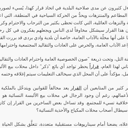
ل كثيرون عن مدى صلاحية البلدية في اتخاذ قرار كهذا، يُسيء لصورة ال
لمطاعم والمنتزهات ويحدُّ من الحركة السياحية في المنطقة، التي اع
 والنزهات العائلية، التي كانت تحظى بكثير من الترحاب والاحترام وك
 هذا القرار سيشكل مخاوفاً لدى الناس ويجعلهم يفكرون في كل رحلة
ها على أنها مخلّة بالآداب العامة، خاصة أن بلدية وادي بردى قد بررت القرا
عد الآداب العامة، والحرص على العادات والتقاليد المجتمعية واحترامها
ة التل، وتحت ذريعة "صون الخصوصية العامة واحترام العادات والتقال
اني لهذا العام،
قراراً
يحظر تواجد أي بائع "ذكر" داخل محلات بيع الألب
مل، مؤكداً على أن المحل الذي سيخالف التعليمات سيتم إغلاقه وختمه ب
ر كثير من المتابعين أن
القرار
يعد مخالفاً للقوانين ويتدخّل بالملك
لأعمالهم، رغم أن وجود الرجال في محلات بيع الألبسة النسائية هو ع
لاقية تسيء للمجتمع. وقد تساءل بعض الساخرين من القرار إن كان
سيطال أصحاب محلات المكياج والأحذية النسائية؟
علاه، يضعنا أمام سيناريوهات مستقبلية متعددة، تتعلَّق بشكل الحياة 