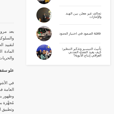
تحالف غير معلن بين الهند
والإمارات
بعد مرور
قافلة الصمود في اختبار الحدود
والسلوكي
لتقييد ا
تأنيث التيسير وتذكير التنظير:
المادة ا
كيف يعيد الفضاء المدني
العراقي إنتاج الأبوية؟
والحريات 
علو سقف 
في الأشه
العامة في
وظهور 
مُجهَّزة 
وتطبيق ا