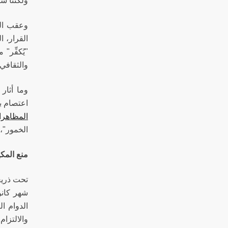
ولكننا سك
وعقب الق
القرار، 
"يُكفِّر"
والثقافي
وما أثار
اعتصام ب
المظاهر
الخمور"، 
منع المكي
تحت ذريع
شهر كانو
الدوام ا
والالتزام