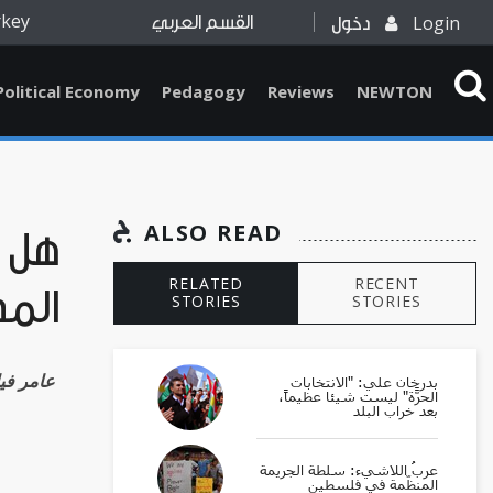
rkey
Login
دخول
القسم العربي
Political Economy
Pedagogy
Reviews
NEWTON
ALSO READ
هل س
RELATED
RECENT
المد
STORIES
STORIES
Amer Fayyad عام
بدرخان علي: "الانتخابات
الحرّة" ليست شيئاً عظيماً،
بعد خراب البلد
عربُ اللاشيء: سلطة الجريمة
المنظّمة في فلسطين