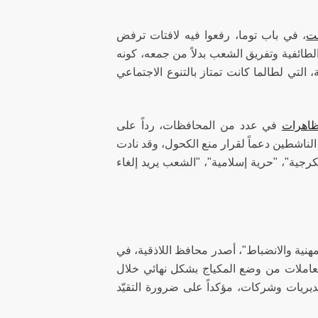
ت
، في باب توما، رفعوا فيه لافتات ترفض
لطائفية وتفريق الشعب بدلاً من جمعه، كونه
، التي لطالما كانت تمتاز بالتنوع الاجتماعي
اهرات
في عدد من المحافظات، رداً على
لناشطين دعماً لقرار منع الكحول، وقد نادت
رجية"، "حرية إسلامية"، "الشعب يريد إلغاء
نية والانضباط"، أصدر محافظ اللاذقية، في
املات من وضع المكياج بشكل نهائي خلال
ديريات وشركات، مؤكداً على ضرورة التقيّد