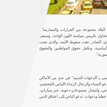
Saudi
A
Arabia
Syria
البلاد مجموعة من القرارات والممارسات
ا تحاول تكريس سياسة اللون الواحد، وتسعى
Tunisia
ستوري، الصادر عقب سقوط الأسد، والذي نصت
لأساسية، وتكفل حقوق المواطنين والحقوق
Turkey
سورية".
Yemen
Maghreb
بـ"الدعوات الدينية" في عددٍ من الأماكن
عو النساء والرجال لارتداء اللباس المُحتشم،
ي، وانتشار مجموعاتٍ دعوية، عبر سياراتٍ،
خطباَ ودعوات، تدعو الناس إلى اعتناق الدين