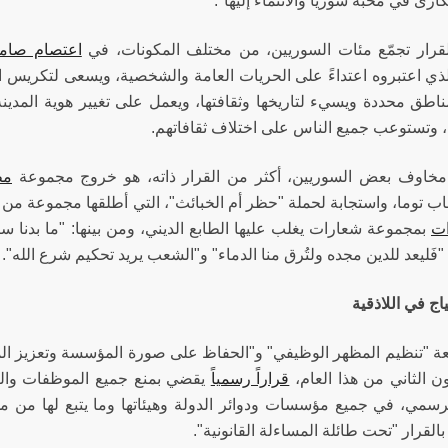
ارى في محبة سوريا والانتماء إليها".
رار تجمّع مئات السوريين، من مختلف المكونات، في
اعتصام صام
الذي اعتبروه اعتداءً على الحريات العامة والشخصية، ويسعى لتكريس ا
 مناطق محددة ويسيء لتاريخها وثقافتها، ويعمل على تغيير هوية المدينة
، وتستوعب جميع الناس على اختلاف ثقافاتهم.
 مخاوف بعض السوريين، أكثر من القرار ذاته، هو خروج مجموعة
مظ
اب توما، واستجابة لحملة "حظر أم الخبائث"، التي أطلقها مجموعة من ا
ات
بمجموعة شعارات يغلب عليها الطابع الديني، ومن بينها: "ما بدنا سك
"فَليعد للدين مجده ولتُرق منا الدماء" و"الشعب يريد تحكيم شرع الله".
اج في اللاذقية
ة "تنظيم المظهر الوظيفي" و"الحفاظ على صورة المؤسسة وتعزيز المه
ن الثاني من هذا العام،
قراراً رسمياً
يقضي بمنع جميع الموظفات والع
لرسمي، في جميع مؤسسات ودوائر الدولة وهيئاتها وما يتبع لها من م
 بالقرار "تحت طائلة المساءلة القانونية".