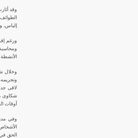
وقد أثارت
الطوائف 
إلياس، و
ورغم إقرا
ومحاسبة 
الأنشطة 
وخلال شه
وتجريمه، 
لاقى جدل
شكاوى من
أوقات ال
وفي مدي
الأشخاص 
الحق في 