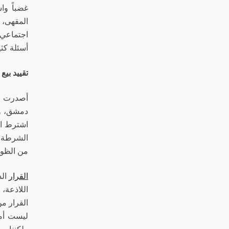
غضباً وا
المقهى، 
اجتماعي و
أسئلة كث
تقييد بيع
أصدرت مح
دمشق، وي
الشرطة و
من الظواه
القرار
الذ
اللاذعة،
القرار م
ليست أما