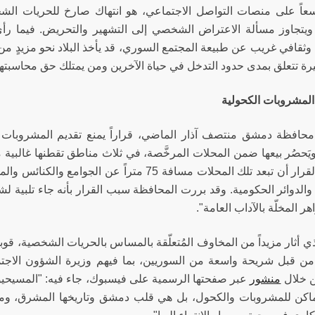
سعاً على منصات التواصل الاجتماعي، هو انتهاك صارخ للحريات ا
ويتجاوز مسألة الاعتراض الشخصي إلى التشهير والتحريض. فيما رأى 
ثقافي غريب عن طبيعة المجتمع السوري، قد يأخذ البلاد نحو مزيدٍ من ال
يرة تتعلق بمدى حدود التدخل في حياة الآخرين ومن يمتلك حق محاسبته
 المشروبات الكحولية
افظة دمشق منتصف آذار الماضي، قراراً يمنع تقديم المشروبات ا
َحصُر بيعها ضمن المحلات المرخَّصة، في ثلاث مناطق تقطنها غالبية 
الدوائر الحكومية. وقد بررت المحافظة سبب القرار بأنه جاء تلبية لش
ر المخلّة بالآداب العامة".
ي أثار مزيداً من المخاوف المُتعلّقة بالمساس بالحريات الشخصية، قوب
 من قبل شريحة واسعة من السوريين، بما فيهم وزيرة الشؤون الاجت
ن خلال
منشور
عبر صفحتها الرسمية على فيسبوك، جاء فيه: "المسيحيو
كن للمشروبات والكحول، بل هي قلب دمشق وتاريخها المشرق، ومك