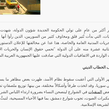
 أكثر من عامٍ على تولي الحكومة الجديدة شؤون الدولة، شهدت 
ات، التي بدأت تُثير قلق ومخاوف كثير من السوريين، الذين رأوا أنه
لحريات المدنية العامة والخاصة، هذا عدا عن مخالفتها للإعلان الد
لثانية عشرة منه على أن الدولة "تحمي حقوق الإنسان والحريات ا
الواردة في الاتفاقيات الدولية التي صادقت عليها الجمهورية العربية ال
الخطاب الديني
ر الأولى التي أعقبت سقوط نظام الأسد، ظهرت بعض مظاهر ما يسمى 
 سوريا، وقد اتخذت طرقاً وأشكالاً مختلفة، من بينها: توزيع ملصقاتٍ تد
بعض
المنقبات
في الشوارع لينصحن النساء بضرورة ارتداء اللباس الشرع
بمكبرات الصوت، تجوب شوارع دمشق، بما فيها الأحياء المسيحية، لتبثَّ 
لشريعة الإسلامية.