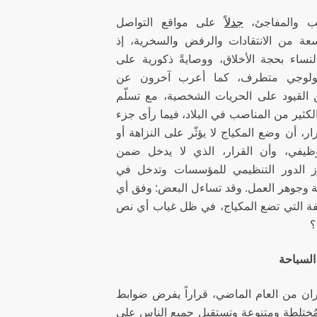
ريب والمفاجئ،
جدلاً
على مواقع التواصل
سعة من الانتقادات والرفض والسخرية، إذ
النساء بحجة الأخلاق، ووصايةً ذكورية على
ديولوجي متطرف، كما أعرب آخرون عن
لقيود على الحريات الشخصية، مع تسلّم
لكثير من المناصب في البلاد، فيما رأى جزء
، أن وضع المكياج لا يؤثّر على النزاهة أو
الوظيفي، وأن القرار، الذي لا يدخل ضمن
ز الدور التنظيمي للمؤسسات وتدخل في
 وجوهر العمل. وقد تساءل البعض: وفق أي
فة التي تضع المكياج، في ظل غياب أي نص
؟
السباحة
ن من العام الماضي، قراراً يفرض ضوابط
مُختلطة ومتنوعة وتستقبل جميع الناس على