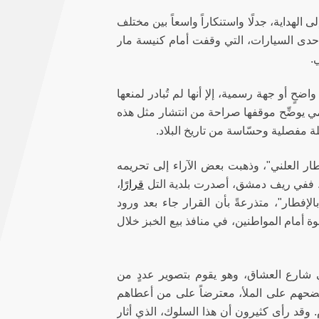
ى الهداية، جدلًا واستنكاراً واسعاً بين مختلف
دى السيارات، التي وقفت أمام كنيسة مار
ي.
حٍ أو جهة رسمية، إلإ أنها لم تُبادر لمنعها
سمي يوضِّح موقفها صراحة من انتشار مثل هذه
ة مفصلية وحسّاسة من تاريخ البلاد.
ر العلني"، وذهبت بعض الآراء إلى تحريمه
قافي. ففي ريف دمشق، أصدرت بلدية التل
قرارًا
،
لإفطار"، متذرعةً بأن القرار جاء بعد ورود
 أمام المواطنين، في منافذ بيع الخبز خلال
شارع العشاق، وهو يقوم بتصوير عددٍ من
فضحهم على الملأ، معترضاً على من أعطاهم
وقد رأى كثيرون أن هذا السلوك، الذي أثار