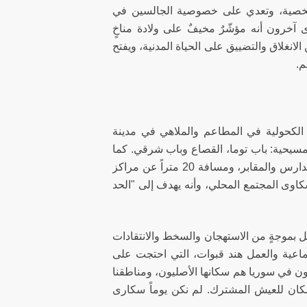
لشخصية، وتعدي على خصوصية الجالسين في
آخرون أنه مؤشّرٌ مخيفٌ على ولادة مناخٍ
انغلاق والتضييق على الحياة المدنية، ويفتح
م.
لكحولية في المطاعم والملاهي في مدينة
مسيحية: باب توما، القصاع وباب شرقي. كما
اشترط القرار أن تبعد تلك المحلات مسافة 75 متراً عن الجوامع والكنائس والمدارس والمقابر، ومسافة 20 متراً عن مراكز
كاوى المجتمع المحلي، وأنه يهدف إلى "الحد
ل بموجةٍ من الاستهجان والسخط والانتقادات
ماعية والعمل هند قبوات، التي احتجت على
ن في سوريا هم سكانها الأصليون، ومناطقنا
ان للعيش المشترك. لم نكن يوماً سكارى