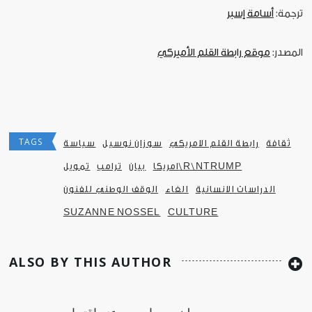
ترجمة:
أسامة إسبر
المصدر:
موقع رابطة القلم الأميركي
TAGS
ثقافة
رابطة القلم الامريكي
سوزان نوسيل
سياسة
امريكا\R\NTRUMP
بيان
ترامب
تمويل
الدراسات الانسانية
الغاء
الوقف الوطني للفنون
SUZANNE NOSSEL
CULTURE
ALSO BY THIS AUTHOR