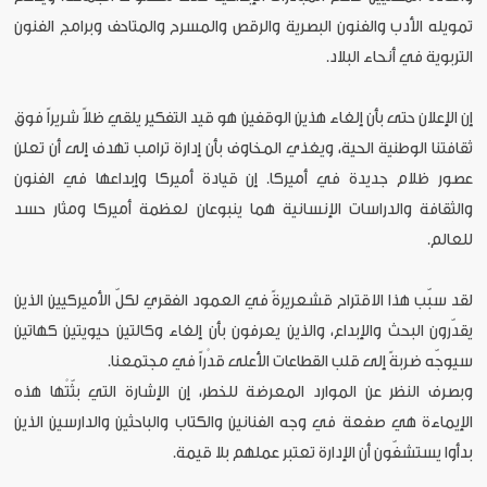
تمويله الأدب والفنون البصرية والرقص والمسرح والمتاحف وبرامج الفنون
التربوية في أنحاء البلاد.
إن الإعلان حتى بأن إلغاء هذين الوقفين هو قيد التفكير يلقي ظلاً شريراً فوق
ثقافتنا الوطنية الحية، ويغذي المخاوف بأن إدارة ترامب تهدف إلى أن تعلن
عصور ظلام جديدة في أميركا. إن قيادة أميركا وإبداعها في الفنون
والثقافة والدراسات الإنسانية هما ينبوعان لعظمة أميركا ومثار حسد
للعالم.
لقد سبّب هذا الاقتراح قشعريرةً في العمود الفقري لكلّ الأميركيين الذين
يقدّرون البحث والإبداع، والذين يعرفون بأن إلغاء وكالتين حيويتين كهاتين
سيوجّه ضربةً إلى قلب القطاعات الأعلى قدْراً في مجتمعنا.
وبصرف النظر عن الموارد المعرضة للخطر، إن الإشارة التي بثّتْها هذه
الإيماءة هي صفعة في وجه الفنانين والكتاب والباحثين والدارسين الذين
بدأوا يستشفّون أن الإدارة تعتبر عملهم بلا قيمة.