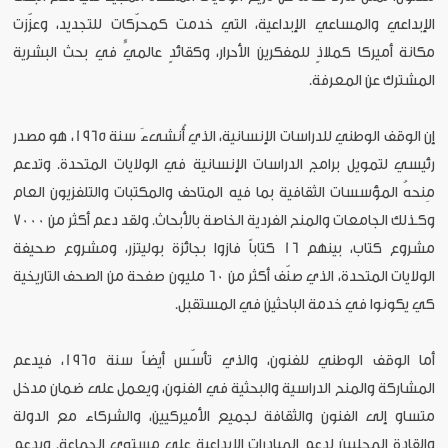
الإبداعي والمساعي الإبداعية، التي خدمت كمحرّكات للتجديد، وعزّزت
مكانة أميركا كملاذٍ للمفكرين الأحرار، وكقائدٍ عالميٍّ في بحث البشرية
المشترك عن المعرفة.
إن الوقف الوطني للدراسات الإنسانية، الذي أُنشىءَ سنة 1965، هو مصدر
رئيسي لتمويل برامج الدراسات الإنسانية في الولايات المتحدة. وتدعم
مِنحهُ المؤسسات الثقافية بما فيه المتاحف والمكتبات والتلفزيون العام
وكـذلك الجامعات والمنح الفردية الخاصة بالأبحاث. ولقد دعم أكثر من 7000
مشروع كتاب، بينهم 16 كتاباً فازوا بجائزة بوليتزر، ومشروع صحيفة
الولايات المتحدة، الذي صنّف أكثر من 60 مليون صفحة من الصحف التاريخية
كي يكونوا في خدمة الباحثين في المستقبل.
أما الوقف الوطني للفنون، والذي تأسّس أيضاً سنة 1965، فيدعم
المشاركة والمنح الدراسية والبحثية في الفنون، ويعمل على ضمان مدخل
متساو إلى الفنون والثقافة لجميع الأميركيين، والشركاء مع الدولة
والقادة المحليين لدعم المبادرات الإبداعية على مستوى الجماعة. ويدعم