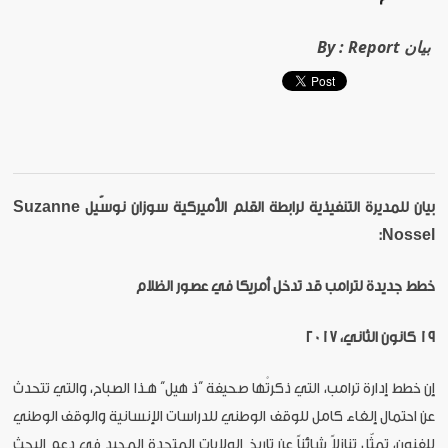
Report بيان
By :
بيان للمديرة التنفيذية لرابطة القلم الأميركية سوزان نوسّيل Suzanne
Nossel:
خطط جديدة لترامب قد تدخل أمريكا في عصور الظلام
19 كانون الثاني، 2017
إن خطط إدارة ترامب، التي ذكرتْها صحيفة “ذ هيل” هـذا الصباح، والتي تتحدث
عن احتمال إلغاء كامل للوقف الوطني للدراسات الإنسانية والوقف الوطني
للفنون، تمثّل تنازلاً شائناً عن تاريخ الولايات المتحدة المجيد في دعم البحث