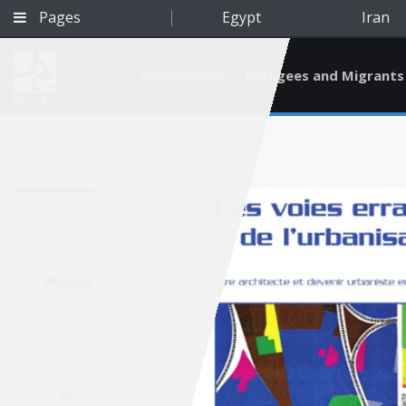
Pages
Egypt
Iran
Environment
Refugees and Migrants
BETA
Jan 12, 2017
Algeria
Qatar
A