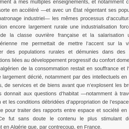
ement à mes multiples enseignements, et notamment 
 sorte en accéléré —et avec un État régentant ses popu
patronage industriel— les mêmes processus d’accultur
tion encore largement rurale une industrialisation for
n de la classe ouvrière française et la salarisation 
gérienne me permettait de mettre l’accent sur la v
ser des populations rurales et démunies dans des 
tions liées au développement progressif du confort dome
lgérien de la consommation restait en souffrance et l’
e largement décrié, notamment par des intellectuels en
 de services et de biens avant que n’explosent les bru
tes donnait aux questions d’habitat —notamment à trav
et les conditions débridées d’appropriation de l’espace
e pour traiter des rapports entre espace et société en
. Ce fut sans doute le contenu le plus stimulant 
t en Algérie que, par contrecoup, en France.