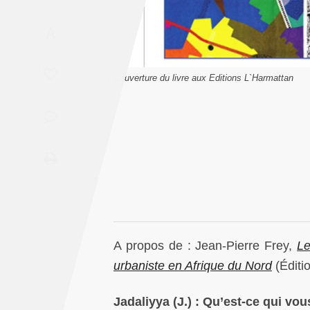
Saudi
A
Arabia
Syria
Couverture du livre aux Editions L`Harmattan
Tunisia
Turkey
Yemen
Maghreb
A propos de : Jean-Pierre Frey,
Le
urbaniste en Afrique du Nord
(Éditi
Jadaliyya (J.) : Qu’est-ce qui vous