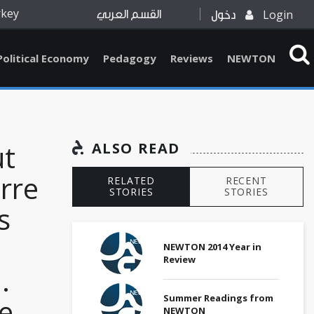
rkey
Login
دخول
القسم العربي
Political Economy
Pedagogy
Reviews
NEWTON
ut
ALSO READ
rre
RELATED
RECENT
STORIES
STORIES
s
NEWTON 2014 Year in
Review
.
Summer Readings from
te
NEWTON