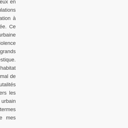
ceux en
lations
ation à
cée. Ce
urbaine
iolence
grands
stique.
habitat
 mal de
talités
ers les
 urbain
 termes
de mes