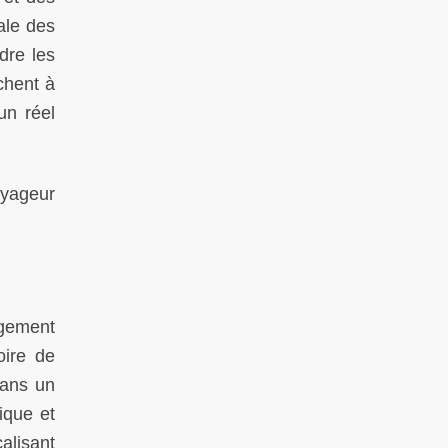
ale des
dre les
chent à
un réel
oyageur
rgement
oire de
dans un
ique et
alisant