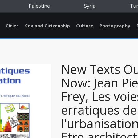
Palestine
Syria
Tu
Cities
Sex and Citizenship
Culture
Photography
New Texts O
Now: Jean Pie
Frey, Les voie
erratiques de
l'urbanisation
Etre architec