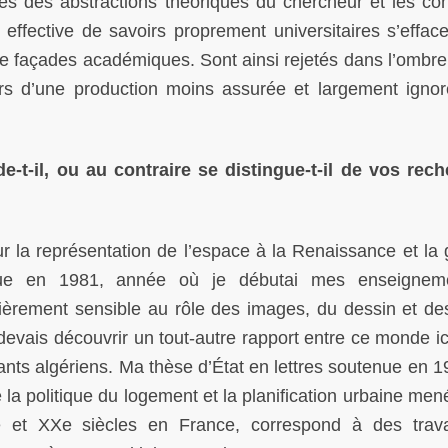
les des abstractions théoriques du chercheur et les con
 effective de savoirs proprement universitaires s’efface
de façades académiques. Sont ainsi rejetés dans l’ombre
atars d’une production moins assurée et largement igno
e-t-il, ou au contraire se distingue-t-il de vos rec
r la représentation de l’espace à la Renaissance et la
tenue en 1981, année où je débutai mes enseignem
lièrement sensible au rôle des images, du dessin et de
devais découvrir un tout-autre rapport entre ce monde i
iants algériens. Ma thèse d’État en lettres soutenue en 1
re la politique du logement et la planification urbaine me
Xe et XXe siècles en France, correspond à des tra