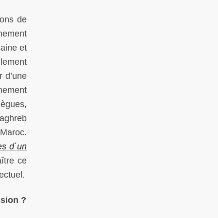
ions de
inement
aine et
llement
ir d’une
gnement
lègues,
Maghreb
 Maroc.
es d`un
ître ce
ectuel.
ssion ?