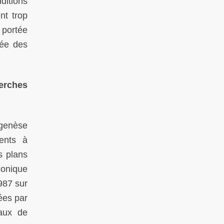
ditions
nt trop
 portée
rée des
herches
 genèse
ents à
s plans
conique
987 sur
nées par
vaux de