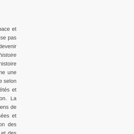
pace et
sse pas
 devenir
histoire
istoire
mme une
ue selon
étés et
ion. La
iens de
sées et
ion des
 et des