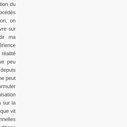
tion du
rocédés
ion, on
vre sur
ndir ma
érience
réalité
que peu
 depuis
ne peut
ormuler
isation
 sur la
que vit
nnelles