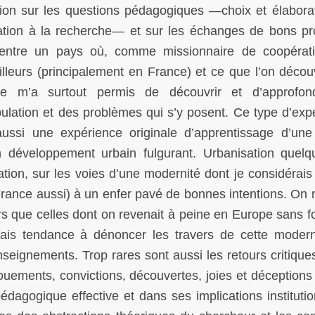
exion sur les questions pédagogiques —choix et élabora
iation à la recherche— et sur les échanges de bons p
 entre un pays où, comme missionnaire de coopérat
illeurs (principalement en France) et ce que l’on décou
sée m’a surtout permis de découvrir et d’approfo
lation et des problèmes qui s’y posent. Ce type d’exp
ussi une expérience originale d’apprentissage d’une 
 développement urbain fulgurant. Urbanisation quel
ation, sur les voies d’une modernité dont je considérais
France aussi) à un enfer pavé de bonnes intentions. On 
rs que celles dont on revenait à peine en Europe sans f
avais tendance à dénoncer les travers de cette modern
eignements. Trop rares sont aussi les retours critiques
uements, convictions, découvertes, joies et déceptions 
édagogique effective et dans ses implications institutio