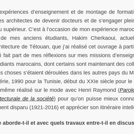
xpériences d’enseignement et de montage de format
es architectes de devenir docteurs et de s’engager ple
u supérieur. C’est à l’occasion de mon expérience maroc
n de mes anciens étudiants, Hakim Cherkaoui, actue
hitecture de Tétouan, que j’ai réalisé cet ouvrage à part
insi fait part de mes réflexions sur mes missions d’ensei
udiants marocains, dont certains sont maintenant des col
es choses s’étaient déroulées dans les autres pays du 
rie, 1990 pour la Tunisie, début du XXIe siècle pour le
 moi-même réalisé sur le mode avec Henri Raymond (
Parol
tecturale de la société
) pour qu’on puisse mieux conna
nt disparu (1921-2016) et apprécier son itinéraire intell
e aborde-t-il et avec quels travaux entre-t-il en discu