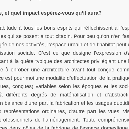
vre, et quel impact espérez-vous qu’il aura?
tude à tous les bons esprits qui réfléchissent à l’es
ues qui se posent à tout citadin. Pour peu qu’on n’en fa
gée de nos activités, l’espace urbain et de l’habitat peut
nisation sociale. C’est ce que désigne l’expression
d’
nt à la quête typique des architectes privilégiant une h
ée à enrober une architecture avant tout conçue co
ace est pour moi une modalité d’effectuation de la pratiq
ues, conçues) variables selon les époques et les soci
à différents degrés de matérialisation et d’abstract
n balance d’une part la fabrication et les usages quotid
s représentations ordinaires, d’autre part les vues, vi
 professionnels de l’aménagement. Toute compréhens
e ces deux pôles de la fabrique de l’espace domestique