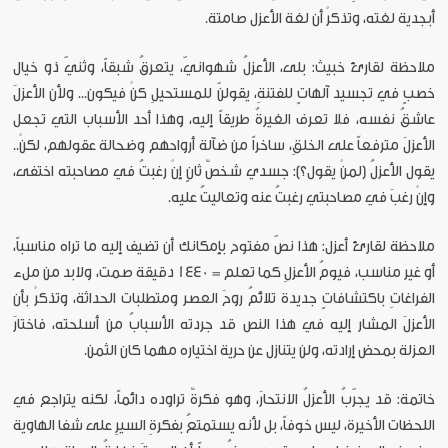
أبجدية لغته، وتذكرْ أن لغة الأعزل صامتة.
ملاحظة لقارئ خبيث: بلى، الأعزلُ شهوانيّ، يتعرقُ شبقاً، وثنيّ ذو خيال
خصبٍ في تجسيد آلهاتٍ للفتنةِ، يقولنّ للمستحيلِ كنْ فيكون... ولأن الأعزلَ
عاشقُ نفسه، فلا تعرف الغيرةُ طريقاً إليه، وهذا أحد الأسباب التي تجعل
الأعزلَ مترفعاً على الخلقِ، ساخراً من ضآلة أرواحهم وضحالة عقولهم، لكنْ..
يقول الأعزلُ (لمنْ يقول؟): جسدي شخصٌ ثانٍ إنْ رغبتُ في مصاحبته اختفى،
وإنْ رغبَ في مصاحبتي رغبتُ عنه وتعاليتُ عليه.
ملاحظة لقارئ أعزل: هذا نصّ مفتوح بإمكانك أن تضيف إليه ما تراه مناسباً،
أو غير مناسب، فيومُ الأعزلِ كما تعلم = 1440 دقيقة صمت، ولابد من ملء
الفراغاتِ باكتشافاتٍ جديدة تلائمُ روحَ العصر ومتطلبات الحداثة، وتذكرْ بأن
الأعزلَ المشار إليه في هذا النص قد جردته الأسبابُ من أسلحته، فاختارَ
العزلة بمحض إرادته، ولن يتنازل عن حرية اختياره مهما كان الثمن.
خاتمة: قد يجرّبُ الأعزلُ الانتحارَ، وهو فكرةٌ تراوده دائماً، لكنه يتراجع في
اللحظات الأخيرة، ليس خوفاً، بل لأنه يستمتعُ بفكرةِ السيرِ على شفا الهاوية