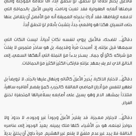
فالأعزل يحلم أحلاماً لن تتحقق، لن تتحقق أبداً، أما أحلامه المؤجلة والتي
فرضتها ألعابه الطفولية فقد تعبتْ ونامتْ، وليس الأعزل بالحماقةِ التي
تدفعه لإيقاظها، فقد أدركَ بخبرتهِ العميقة أنه من الأفضل أن يتغافل عنها
حتى النسيان. هكذا هو واقعيٌّ جداً، يتشبث بأحلام لن تتحقق أبداً.
دقائقُ... للضحك، فالأعزل يروي لنفسه نكاتٍ أحياناً، ليست النكات التي
سمعها قبل عزلته، إذ أصبحت مُرةً وقديمة، بل هو ساخرٌ متمرس لا يفلتُ
من شراكه كائن أو جماد. يسخر بدءاً من النملة التي أنهكها السعي، إلى
الخالق الذي لم يفِ بعهدِ عزلتهِ فارتكبَ الكثيرَ الكثيرَ من الحماقات.
دقائقُ... لاختبار الذاكرة. يُخرجُ الأعزلُ كائناتهِ وينهال عليها بالجَلْدِ، لا ترويضاً بل
تطهير للنفسِ من أدران الماضي العالقة كالجَربِ، كمن يقضم أظافره ساهياً،
متلذذاً بمشهد الدم وهو يسيل على أصابعه بسلاّمياتها المتحفزة لخنق
الفراغ.
دقائقُ... لاجتراح معجزة. قد يقترحُ الأعزلُ وجوداً غير وجودهِ، لا حدودَ ولا
حواجزَ تمنعه، هو حرّ، الأشياء كلها ملك يمينه. يعيدُ الوجودَ إلى عناصره
الخالقة فلا يجد غير عدمٍ ملفّقٍ لا يقنع غير الهشيم. مرةً حاولَ أن يخلقَ بديلاً