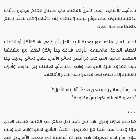
دقائق... للاّشيء. ينفخ الأعزلُ لامعناه في صلصال العدم فيكون كائنات
عدمية. يستوي على عرشِ عزلته، ويصغي إلى كائناته وهي تسبّح باسم
خالقها في جنة العزلة.
نعم.. نعم، هناك أمور يومية لا بد للأعزلِ أن يقوم بها كالأكل أو الذهاب
لقضاء الحاجة، فالمهمة الأولى شاقة جداً ولكن تخففُ من مشقتها
المهمة الثانية، التي هي من أجمل دقائق الأعزل، فهي دقائق جميلة جدا
حيث الهدوء سيد الموقف، وهي كالدقائق الفاصلة بين قذيفة وأخرى
بالنسبة إلى جندي يقف متحفزاً خلف الساتر الأمامي.
قد يسأل سائل وهو محق طبعاً: "ألا ينام الأعزل؟"
"بلى، ولكنه ينام بكوابيسَ مفتوحةٍ".
* * *
ملاحظة لقارئ بطران: هذا نصّ كتبَه رجلٌ ضالعٌ في العزلة، مشتتُ الفكر،
فإذا وجدتَ فيه شيئاً من الغموض، العبث، اليأس، السودواية، المازوخية
...إلخ، فأن هذهِ المفردات هي مفردات أساسية في معجم الأعزل، بل هي