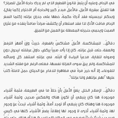
في الزحام، وعليه أن يتبعَ قانونَ القطيع الذي لم يدرك حاجة الأعزل للصراخ؟
هنا تتفتقُ عبقرية الأعزل، فالأعزلُ مبدعٌ كبير والحاجة أم الاختراع (كما يقال)،
وبحكم نرجسيته فقد أدركَ حكمةً، خطها على جدران عزلته: (كلما اتسع
الزحام ضاقت الأنا)، لذا فقد استطاع أن يكتشفَ صراخاً صامتاً ينقذه من غثيان
الصمت ويحمي حنجرته المعطلة عن العمل من التمزق.
دقائقُ... للمشاكسة. الأعزلُ مشاكسٌ بالفطرة، خبيثٌ وإنْ أظهرَ الترفعَ
والعفة، حتى قبل عزلته، كان إذا رأى صبياً يركض، حاولَ عرقلته ليحول دون
وصوله للغاية، مدعياً البراءة أو البَلَه. في عزلتهِ استنفد كل وسائله
للمشاكسة، ولم يبقَ سوى العزلة نفسها، فعلى الرغم من مقتهِ الشديد
للغوغاء، إلا أنه خرجَ مرةً في مظاهرةٍ للدفاعِ عن الحيتان. حملَ لافتةً كتبَ
عليها "لهم عزلتهم ولنا عزلتنا".
دقائقُ... لإصلاحِ الخلل. يظنُّ الأعزلُ بأنّ خللاً ما في الطبيعة، فثمةَ أشياء
موجودة هنا كان ينبغي أن تكونَ هناك والعكسُ صحيح، وثمةَ أشياء
موجودة هنا وهناك كان ينبغي ألا توجد أصلاً، وثمةَ أشياء تبحثُ عن وجودٍ
لها، وثمةَ أشياء أخرى لا وجود لها إطلاقاً. يضعُ الأشياءَ كلها في كيسٍ،
ويسحبُ شيئا شيئاً ويضعه في المكان (المناسب!) هنا أو هناك، حتى يُتمَّ