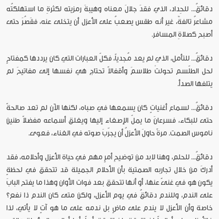
دقائقُ... للحِداد، الذي فقدَ جلالَ معناه وهيبةَ رمزيته لكثرةِ ما استهلكتُه
مشاعرُ تالفةٌ، غير أنه طقس يصعبُ على الأعزل أن يتخلى عنه، فقَصُرَ حتى
أصبح كصلاةِ المسافر.
دقائقُ... للتأمل، الذي لم يعد مُجدياً، فكلّ العبارات التي كان يرددها كمفتاحٍ
لحل الطلّسم تحولتْ طلاسمَ وأقفالاً تحتاج هي نفسها إلى مفاتيحَ لم
يتلفها الصدأ.
دقائقُ... لسماع أغنياتٍ كان يسمعها في صباه، لكنها الآن لم تعد صالحةً
حتى للبكاء، فسرعانَ ما يملّ الإصغاء إليها ويغلق أسماعه مفضلاً طنين
ناموس الصمت. مرةً حاولَ الأعزلُ أن يجرّبَ صوته في الغناء، فعوى.
دقائقُ... للحلم، وهنا لابد من توضيحِ أمرٍ مهم في حياة الأعزل وأحلامه، فقد
أدركَ من خلال تجاربه الصمتية بأن الأحلام الجميلة قد تتحقق في لحظةٍ
يكون هو في غنىً عنها، أو أنها تتحقق بعد فوات الأوان وهذا ما يفتح البابَ
على الندم، وللندم دقائقُ في يوم الأعزل، ولكن متى كان الندم ذا نفع؟
خاصة وأن الأعزل لا يندم على ماضٍ بل ندمه على ما هو آتٍ لا يأتي، لذا