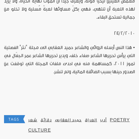
مغمض العينين ليحيا موته، ويعرفُ جيداً أن الموتَ نهايةُ الحياة، ولا يريد
لهذه اللعبة أن تنتهي، فهي بكلّ مساوئها لعبةٌ مُسلية ولا تخلو من
جمالية تستحق البقاء.
24/2/2010
• هذا النص أرسله الروائي والشاعر حميد العقابي الى مجلة "نثر" الفصلية
التي يرأس تحريرها الشاعر صفاء خلف، ويدير تحريرها الشاعر عمر الجفّال في
تموز 2011، كمساهمة منه في احدى ملفات المجلة التي توقفت عن
الصدور حينها بسبب الضائقة المالية، ولم تنشر.
TAGS
POETRY
أدب
العراق
حميد العقابي
دقائق
شعر
CULTURE