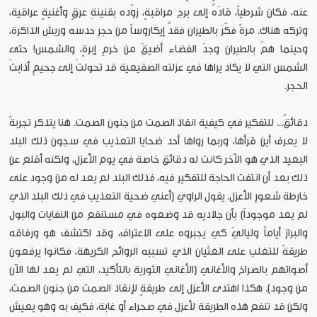
عنه، فكان شرطياً، قادَهُ إلى برج مراقبةٍ، زوّده بقنينةِ عرقٍ وأغنيةٍ عراقية،
وتركه هناك. مرةً فكّرَ بالطيران فقدَّ إيكاروساً من حجرِ حدسه وريش الذاكرة،
وحينما همّ بالطيران وجدَ الفضاء أضيقَ من خرمِ إبرةٍ، والشمس! حتى
الشمس التي لا يكاد يراها في عزلته الصقيعية قد تحولتْ إلى جحيمٍ أذابتْ
الحجر.
دقائقُ... للتفكير في كيفية انقاذ الصمت من جنون الصمت. هنا يتذكر تجربةً
لا يعرف أين قرأها، وربما رواها أحد ضحايا التعذيب في سجون ذلك البلد
البعيد الذي هو الآخر كانت له دقائق خاصة في يوم الأعزل، ولكنه أقلع عن
ذلك بعد أن انتفت الحاجة للتفكير فيه، فذلك البلد لم يعد له من وجود على
خارطة شعورِ الأعزل. يقول الراوي (أعني ضحية التعذيب في ذلك البلد الذي
لم يعد موجوداً) بأن جلاديه قد وضعوه في مستنقع من النفايات والبول
والبراز أياماً ولياليَ كي يجبروه على الاعتراف، وقد اكتشف هو ورفاقه
طريقةً للتغلب على الغثيان الذي تسببه الروائح الكريهة، فكانوا يرفعون
أصواتهم بالصراخ والأغاني (الأغاني الثورية بالتأكيد، التي لم يعد لها الآن
من وجود). هكذا اهتدى الأعزل إلى طريقةٍ لإنقاذ الصمت من جنون الصمت،
ولكن قد تنفع هذه الطريقة لأعزل في صحراء أو غابة، فكيف به وهو يعيش