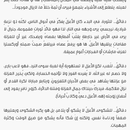
لعبته. يتطلعُ إلى الأشياء بتمعنٍ فيرى أن ثمةَ خللاً ما، لايزال موجوداً...
دقائقُ... للثورة. في البدء كان الأعزلُ يفكرُ في أحوال الناس، لكنّه ذو نزعةٍ
قيادية، نرجسيّ يرى وجهه في النار، لذا فهو قائدُ ثوراتٍ مقموعة، جنرالٌ لا
يرى في الأرضِ غير خارطةٍ يقلّبُ أقطارَها بعصاهُ ويضحك، غير أن للعزلة
مقاماتٍ يرتقيها الأعزلُ. ها هو يرفعُ عصاه فيرتفعُ صمتُ صمتهِ أوركسترا
تعزفُ مارشاتٍ أو انفجاراتِ أغوارٍ عميقة.
دقائقُ... للّعب، لكن الأعزل لا تستهوية أية لعبة سوى النرد، فهو لاعب بارع،
ولا خصم له غير الله. لا يُفرحه الفوز ولا تؤلمه الخسارة، ولكي يُخرج العزلة
من عزلتها يشاهد في بعض الأحيان التلفزيونَ، ويتابع مباراة لكرة القدم أو
نزالَ ملاكمة، فيدركُ حينذاك جمال العزلة وفتنة الدائرة، كزوجٍ نافرٍ يعود إلى
أحضان زوجته (هه، الأعزل دعيٌّ وكاذبٌ أحياناً).
دقائقُ... للشكوى. الأعزلُ لا يشكو أو يتذمر، بل هو يكره الشكوى ويعتبرها
ضعفاً ودناءةَ نفس، ولكنه إنْ شكا فأنه يشكو من ضيق الوقت وكثرة
المهمات.