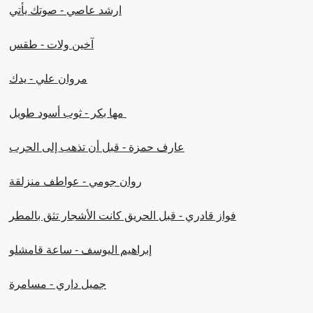
ارشد عاصي - صوتك يأتي
آخين ولات - طقس
مروان علي - يدك
مها بكر - ثوب أسود طويل
عارف حمزة - قبل أن تذهب إلى الحرب
روان جومي - عواطف منزلقة
فواز قادري - قبل الحريق كانت الأشجار تثق بالمطر
إبراهيم اليوسف - ساعة قامشلو
جميل داري - مسامرة