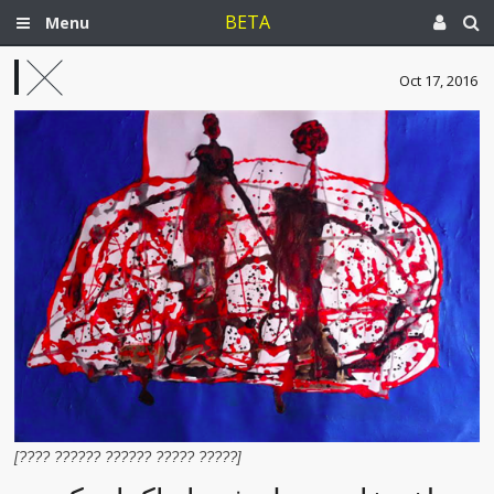
BETA
Menu
Oct 17, 2016
[???? ?????? ?????? ????? ?????]