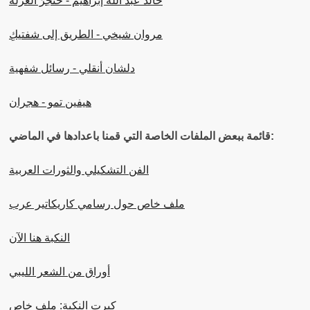
خالد عبد الله إبراهيم - خنجرُ العزلة
مروان شيخي - الطريق إلى شفتيكِ
دلشان أنقلي - رسائل شفهية
هيفين تمو - هجران
قائمة ببعض الملفات الخاصة التي قمنا باعدادها في الماضي:
الفن التشكيلي والثورات العربية
ملف خاص حول رسامي كاريكاتير عرب
النكبة هنا الآن
أوراق من الشعر الليبي
كبرت النكبة: ملف خاص