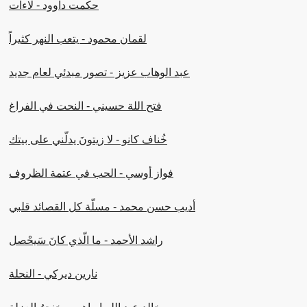
حكمت داوود - لاءات
لقمان محمود - يتعب النهر كثيراً
عبد الوهاب عزيز - تصور مبدئي لعام جديد
فتح اللة حسيني - النحت في الفراغ
خُناف كانو - لا زيتونَ يدلّني على بيتك
فواز أوسي - الحب في عتمة الظروف
أديب حسن محمد - مسلّة كل القصائد قلبي
راشد الأحمد - ما الّذي كانَ سَيحْصل
نارين ديركي - النحلة