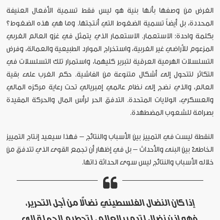
الغرض من وصفها بأنها بنية هو ليس فقط تسمية الأفعال العنيفة
المحددة، بل أيضاً تسمية الضغوط التي أنتجتها. وما هي هذه الضغوط؟
بكلمة واحدة: الاستعمار. الاستعمار الذي يتمثل في غزو العالم الغربي
المزعوم للأراضي غير الغربية، واستخراج الموارد الطبيعية والعمالة، وفرض
التسلسلات الهرمية العرقية لتبرير كليهما، واستمرار تلك التسلسلات في
التكاثر لتتحول إلى أشكال متنوعة من الفاشية. حكم الغرب على بقية
العالم، والذي نضج إلى نظام عالمي إمبريالي تحت رعاية مركزه المالي
والعسكري، الولايات المتحدة. التدفق الحر لرأس المال والحركة المقيدة
بصرامة للشعوب المضطهدة.
النقطة ليست في التمييز بين الأسباب والنتائج – فهذا سيعيد إنتاج التمييز
الخاطئ بين البنى والأحداث – بل في إظهار أن تجمع القوى الذي تتدفق من
خلاله الأسباب والنتائج ليس سوى الحداثة ذاتها.
إذا كان النضال الفلسطيني نضالاً من أجل التحرير،
فهو إذن نضال لتدمير العالم، لتحطيم الجملة إلى