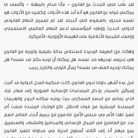
لقد طُلب مني التحدث عن القانون – فأنا محامٍ بالمهنة – وأقصى ما
يمكنني قوله عن القانون هو أنه أحد هذه الأدوات. وكغيره من الأدوات، هو
نفسه محدود بالضغوط التي أنتجته. لقد تم تصميم النظام القانوني
الدولي الحديث وإطاره المؤسسي لدعم النظام العالمي الاستعماري
وإضفاء الشرعية الأخلاقية على الهيمنة الأوروبية-الأمريكية.
وهكذا، فإن الطريقة الوحيدة لاستخلاص عدالة حقيقية وثورية من القانون
هي تحريفه، توجيهه ضد نفسه. هل يمكنك أن توجه حكم ضد نفسه؟ هل
يمكنك توجيه العنف ضد نفسه؟ يسأل الثوري، والتاريخ يجيب.
قبل عدة أشهر، حاولنا تحوير القانون. كانت محكمة العدل الدولية قد أمرت
إسرائيل بالسماح بإدخال المساعدات الإنسانية الضرورية إلى قطاع غزة،
الذي يعاني من الحصار العسكري، حيث يواجه سكانه الجوع والهجمات
المسلحة الوحشية من قوات الاحتلال. لكن الولايات المتحدة منعت أي
تنفيذ لهذا الأمر في مجلس الأمن. قادمون من جميع أنحاء العالم، انضم
عدد من العاملين في المجال الإنساني والمحامين والنشطاء والصحفيين،
بمن فيهم أنا، إلى ائتلاف أسطول الحرية في محاولة لتنفيذ القانون