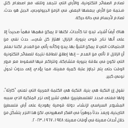
تصادم الصفائح التكتونية، والأرض التي تتجعد وتلتف مع اصطدام كتل
ضخمة من الأرض ببعضها البعض. في الزمن الجيولوجي، الجبل هو حدث،
تصادم لأجسام في حالة حركة.
هناك أيضًا أشياء تبدو لنا كأحداث، لكنها لا يمكن فهمها فهماً صحيحاً إلا
على أنها نتاج قوى بنيوية. الزلزال: اهتزاز كل شيء، حدث نقي من
الاحتمالات التي لا يمكن التنبؤ بها، يبدو وكأنه يأتي من العدم. لكننا نعلم
أن الزلازل لا تأتي من العدم – إنها إطلاق للطاقة نتيجة للصفائح التكتونية
التي تكون في علاقة بنيوية متشابكة، وتتراكم فيها الضغوط مع مرور
الوقت حتى يتم تجاوز عتبة كمية معينة، مما يؤدي إلى حدوث تحوّل
نوعي كبير.
نقول إن النكبة هي بنية. النكبة هي الكلمة العربية التي تعني "كارثة"،
ولها معنى محدد للفلسطينيين: فهي تشير إلى نزع الملكية الذي سببه
المشروع السياسي لإنشاء دولة قومية يهودية على أرض فلسطين
التاريخية، ويعدّ حدثاً جوهريّاً في الفكر الصهيوني. لكن هذا النزع يتشكّل من
خلال أحداث معينة في أوقات معينة: 1948، 1967، 2023.