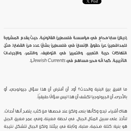
[ديلان سابا محامٍ في مؤسسة فلسطين القانونية، حيث يقدم المشورة
للمدافعين عن حقوق الإنسان في فلسطين بشأن عدد من القضايا، مثل
انتهاكات حرية التعبير، والتمييز في التوظيف، والتنمر، والإجراءات
التأديبية. كما أنه محرر مساهم في Jewish Currents].
ما الفرق بين البنية والحدث؟ أود أن أفترض أن هذا سؤال جيولوجي، أو
بالأحرى، أن الجيولوجيا تكشف أن هذا ليس سؤالًا حقيقيّاً.
هناك أشياء تبدو وكأنها بنى، ولكن عند فحصها من كثب، يتضح أنها أحداث.
لنأخذ على سبيل المثال الجبال. في لحظة معينة، وفي عمر معين، الجبل
هو بنية: كتلة ضخمة، صلبة، وثابتة في بيئتنا. ولكن الجبال تتشكل نتيجة