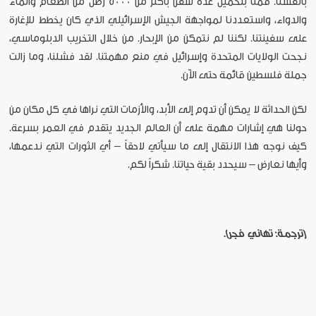
بأنفسنا. قمنا بتحميل عدة سفن بأكثر من 5000 رطل من الطعام والماء
والدواء، واستعددنا لمواجهة الجيش الإسرائيلي الذي كان يخطط للإغارة
على سفينتنا. لكننا لم نتمكن من الإبحار. من خلال التخريب الدبلوماسي،
نجحت الولايات المتحدة وإسرائيل في منع مهمتنا. لقد فشلنا، وما زالت
جملة فلسطين قائمة حتى الآن.
لكن الحداثة لا يمكن أن تدوم إلى الأبد، والأزمات التي نراها في كل مكان من
حولنا هي إشارات مهمة على أن العالم الجديد يتقدم في العمر بسرعة.
كيف نوجه هذا الانتقال إلى ما سيأتي لاحقاً – أي الثورات التي ندعمها،
وأيها نعارض – سيحدد بقية حياتنا. شكراً لكم.
[ترجمة: تهاني فجر].