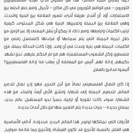
كيف يعارض المرء العالم؟ هذا هو السؤال الذي طرحه الفلسطينيون
الثوريون – في الواقع الثوريون في كل مكان – لأجيال. ومع خطر الخلط بين
الاستعارات، أود أن أقدم طريقة أخرى لتصور العلاقة بين البنية والحدث،
وهي العلاقة بين الجملة وتعبيرها. البنية هي شكل المحتوى، كيفية
ترتيب الكلمات وترابطها. ومع ذلك، لا يمكن أن يُنقل المعنى إلا عبر الزمن، من
خلال تجربة الجملة التي يتم سماعها أو قراءتها كتسلسل زمني من
الكلمات. الجملة هي بنية وحدث في آن واحد. وإذا كانت الحداثة جملة، فإن
فلسطين، وكل الشعوب المستعمَرة، هم من تم الحكم عليهم. نحن نشهد
حكمهم، إدانة لهم. أليس من المفارقة أن يُطلب منا إدانة الفلسطينيين؟
أليسوا مدانين بالفعل
إذا كان النضال الفلسطيني نضالاً من أجل التحرير، فهو إذن نضال لتدمير
العالم، لتحطيم الجملة إلى شظايا، ولشق الأرض أيضاً، وللبناء من هذه
الشظايا، سواء كانت لغوية أو ترابية، جسراً نحو المستقبل: عالم جديد،
بمعانٍ جديدة – بنيات جديدة يتم التعبير عنها من خلال أحداث جديدة.
الأدوات التي نمتلكها لولوج هذا العالم الجديد محدودة. أداتي الأساسية
هي القلم، بالنسبة للآخرين قد تكون الفرشاة، ولآخرين ربما قاذفة صواريخ.