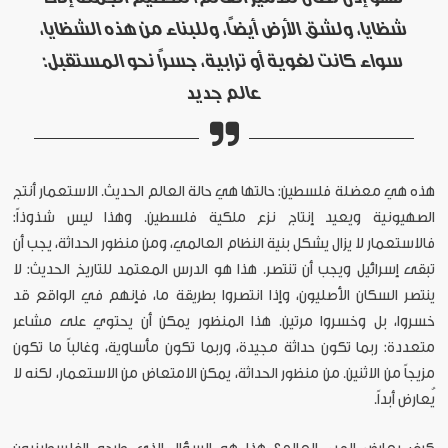
شظايا، ولشق الأرض أيضاً، وللبناء من هذه الشظايا،
سواء كانت لغوية أو ترابية، جسراً نحو المستقبل:
عالم جديد
هذه هي معضلة فلسطين: حالتها هي حالة العالم الحديث. الاستعمار أنتج
الصهيونية ويعيد إنتاج نزع ملكية فلسطين. وهذا ليس شذوذاً:
فالاستعمار لا يزال يشكل بنية النظام العالمي، ومن منظور الحداثة، يجب أن
تبقى إسرائيل ويجب أن تنتصر. هذا هو الدرس المعتمد للتاريخ الحديث: لا
ينتصر السكان الأصليون، وإذا انتصروا بطريقة ما، فإنهم في الواقع قد
خسروا، بل وخسروا مرتين. هذا المنظور يمكن أن يحتوي على مشاعر
متعددة: ربما تكون حداثة مجيدة، وربما تكون مأساوية، وغالباً ما تكون
مزيجاً من الاثنين. من منظور الحداثة، يمكن الامتعاض من الاستعمار، لكنه لا
يُعارض أبداً.