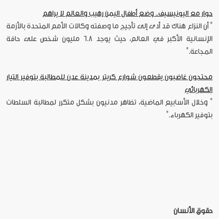
حوار مع اليونيسيف.. وضع أطفال اليمن رهيب والعالم لا يراهم
" أن النزاع هناك قد أدى إلى تأجيج ما وصفته وكالات الأمم المتحدة بالأزمة
الإنسانية الأكبر في العالم، حيث يوجد 6.8 مليون شخص على حافة
المجاعة."
محتجون غاضبون يقطعون شوارع كريتر بمدينة عدن للمطالبة بتوفير التيار
الكهربائي
" وخلال الأسابيع الماضية، تظاهر مدنيون بشكل متكرر لمطالبة السلطات
بتوفير الكهرباء."
حقوق الأنسان