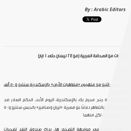
By :
Arabic Editors
مختارات من الصحافة العربية (من 24 نيسان حتى 1 ايار)
مصر
تأييد حبس اثنين من متهمي «مظاهرات الأرض» بالإسكندرية سنتين و50 ألف
جنيه غرامة
أيدت محكمة جنح محرم بك، بالإسكندرية، اليوم الأحد، الحكم الصادر ضد
متهمين اثنين بالتظاهر دفاعًا عن مصرية «تيران وصنافير» بالحبس سنتين و50
ألف جنيه غرامة لكل منهما
سعر الفائدة في مواجهة التضخم: هل يدرك صندوق النقد تضحيات