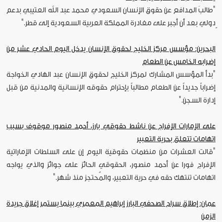
"طالبَ المدافع عن حقوق الإنسان السعودي محمد عبد الله العتيبي بدعم
ٍدولي بعد أن أجبر على مغادرة المملكة العربية السعودية إلى قطر."
البحرين: مؤسس مركز الخليج لحقوق الإنسان يدخل اليوم الحادي عشر من
إضرابه الخامس عن الطعام
"بدأ المؤسس المشارك لمركز الخليج لحقوق الإنسان عبد الهادي الخواجة
إضراباً جديداً عن الطعام مطالباً بإحترام حقوقه الإنسانية والمدنية من قبل
إدارة السجن."
على الإمارات الإفراج عن ناشط حقوقي بارز، أحمد منصور موقوف بسبب
اتهامات تتعلق بحرية التعبير
"قالت العشرات من منظمات حقوقية اليوم إن على السلطات الإماراتية
الإفراج فورا عن أحمد منصور، الحقوقي الحائز على جوائز والذي يواجه
اتهامات تنتهك حقه في حرية التعبير، والمُحتجز منذ شهر."
عمان: إطلاق سراح الصحفي البارز إبراهيم المعمري بينما يستمر إغلاق جريدة
الزمن