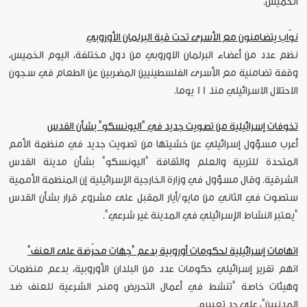
الخميس.
نوّاب يتضامنون مع الأسرى تحت قبة البرلمان الأوروبي
نظم عدد من أعضاء البرلمان الاوروبي من دول مختلفة، اليوم الخميس،
وقفة تضامنية مع الأسرى الفلسطينيين المضربين عن الطعام في سجون
الاحتلال الاسرائيلي منذ 11 يوما.
تخوفات إسرائيلية من تصويت جديد في "اليونسكو" بشأن القدس
أعرب مسؤول إسرائيلي عن خشيتها من تصويت جديد في منظمة الأمم
المتحدة للتربية والعلم والثقافة "اليونسكو" بشأن مدينة القدس
الشرقية. وقال مسؤول في وزارة الخارجية الإسرائيلية إن المنظمة الأممية
ستصوت في الثاني من مايو/أيار المقبل على مشروع قرار بشأن القدس
"يعتبر النشاط الإسرائيلي في المدينة غير شرعي".
اتهامات إسرائيلية لحكومات أوروبية بدعم "جهات محرّضة على العنف"
اتهم تقرير إسرائيلي حكومات عدد من البلدان الأوروبية، بدعم منظمات
وهيئات خاصة "تنشط في أعمال التحريض ومنح الشرعية للعنف ضد
المدنيين"، على حد تعبيره.