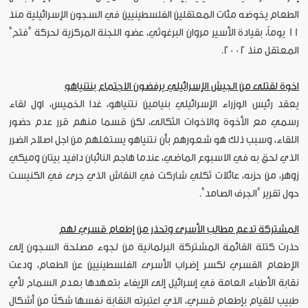
الطعام يخوضه مئات المعتقلين الفلسطينيين في السجون الإسرائيلية منذ
11 يوماً، بقيادة الأسير مروان البرغوثي، عضو اللجنة المركزية لحركة "فتح"
المعتقل منذ 2002.
اخوة لقتلى من الجيش الإسرائيلي يرفضون الاجتماع بنتنياهو
يعقد رئيس الوزراء الإسرائيلي بنيامين نتنياهو، غدا الخميس، اول لقاء
رسمي مع الأخوة والاخوات الثكالى، لكن قسما منهم قرر عدم حضور
اللقاء، وسبب ذلك هو شعورهم بأن نتنياهو يستغلهم من اجل اصلاح الضرر
الذي لحق به في الاسبوع الماضي، عندما هاجم النائبان دافيد بيتان وميكي
زوهر، من حزبه، عائلات ثكلي شاركت في النقاش الذي جرى في الكنيست
حول تقرير "الجرف الصامد".
المشتركة تدعم مطالب الأسرى وتحذر من إطعام قسري لهم
حذرت كتلة القائمة المشتركة البرلمانية من لجوء مصلحة السجون إلى
الإطعام القسري لكسر إضراب الأسرى الفلسطينيين عن الطعام، ودعت
نقابة الأطباء العامة في إسرائيل إلى الإيفاء بتعهدها بعدم السماح لأي
طبيب للقيام بإطعام قسري، الذي اعتبرته النقابة نفسها شكلًا من أشكال