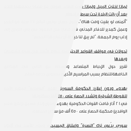
لماذا اخترت الرحيل ولماذا قررت البقاء: صوتان من مضايا يجمعهما الندم
بعد أن باتت البلدة تحت سيطرة النظام
“أتمنى لو بقيت ومت هناك”، يقول حسان يونس البالغ ٢٧ سنة من العمر
وعمل كمدير للدفاع المدني في مضايا قبل الصعود في باص الترحيل إلى
إدلب يوم الجمعة. “لم يبق لنا خيار إلا أن نغادر هذا الجحيم”.
تحولات في مواقف القواعد الاجتماعية لنظام الأسد قبل ضربة الشعيرات
وبعدها
تقرير حول الإحباط المتصاعد والسخط بين الناس في المناطق
الخاضهةللنظام بسبب المراسيم الأخيرة بخصوص خدمة العلم.
بهدوء ودون إعلان: الحكومة السورية تغلق "الوافدين" المعبر الآخير
للغوطة الشرقية وتشدد الحصار على 450 ألفا يسكنونها
في٢١ آذار قامت القوات الحكومية بهدوء وبدون إنذار مسبق بإغلاق معبر
الوافدين محكمة الحصار على ٤٥٠ ألف من سكان المنطقة.
سوري يدّعي ترك “النصرة” واعتناق المسيحية ويروّج للأسد في أوروبا