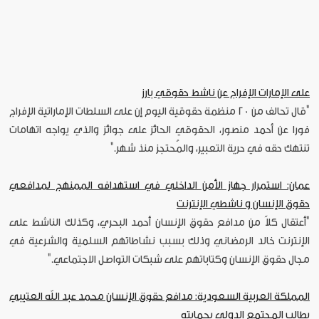
على الإمارات الإفراج عن ناشط حقوقي بارز
"قال تحالف من 20 منظمة حقوقية اليوم إن على السلطات الإماراتية الإفراج
فورا عن أحمد منصور، الحقوقي الحائز على جوائز والذي يواجه اتهامات
تنتهك حقه في حرية التعبير، والمُحتجز منذ شهر."
عمان: استمرار جهاز الأمن الداخلي في استهدافه الممنهج لمدافعي
حقوق الإنسان و ناشطي الإنترنت
"أعتقال كلاً من مدافع حقوق الإنسان أحمد البحري، وكذلك الناشط على
الإنترنت خالد الرمضاني وذلك بسبب نشاطاتهم السلمية والشرعية في
مجال حقوق الإنسان وكتاباتهم على شبكات التواصل الاجتماعي."
المملكة العربية السعودية: مدافع حقوق الإنسان محمد عبد الله العتيبي
يطالب المجتمع الدولي بحمايته