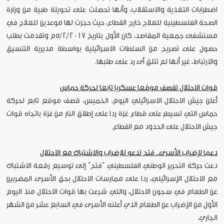
اضطرابات التغذية والاستقلاب، وأنها تحصلت على تحويلة طبية من وزارة
الصحة الفلسطينية للعلاج خارج القطاع، حيث حجزت لها موعدين للعلاج في
مستشفى جمعية المقاصد، كان الأول بتاريخ 5/2/2017م وتقدمت بطلب
حصول على تصريح من السلطات الاسرائيلية بواسطة مديرية التنسيق
والارتباط، غير أنها لم تتلق أى رد على طلبها.
قوات الاحتلال تقصف موقعا عسكريا تابعا لحركة حماس
أعلن جيش الاحتلال الاسرائيلي اليوم، الخميس، قصف موقع تابع لحركة
حماس التي تسيطر على قطاع غزة ردا على إطلاق النار من غزة باتجاه قوات
جيش الاحتلال على الحدود مع القطاع.
دعما لإضراب الأسرى.. فتح تدعو للإضراب والاشتباك مع الاحتلال
دعت حركة التحرير الوطني الفلسطيني “فتح” إلى توسيع رقعة الاشتباك
مع الاحتلال الإسرائيلي، ردا على ممارسات الاحتلال بحق الأسرى المضربين
عن الطعام في سجون الاحتلال، والتي شرعت بها قوات الاحتلال منذ اليوم
الأول من الإضراب عن الطعام الذي أعلنه الأسرى في السابع عشر من الشهر
الجاري.