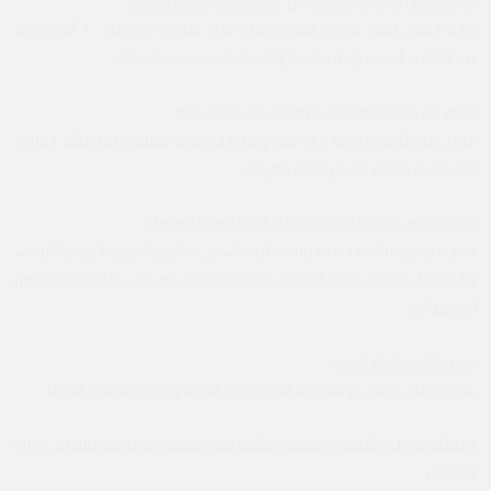
نيابة النقض تُوصي بتأييد حبس "دومة" في إهانة القضاء
نيابة النقض تصدر حكماً بالسجن لمدة ثلاث سنوات وغرامة ١٠ آلاف جنيه
ضد الناشط أحمد دومة بتهمة إهانة القاضي ناجي شحاتة.
الأزهر بين خلع عمامة الدين وارتداء عباءة السلطة
الجدل بين الأزهر والدولة في مصر وصل إلى طريق مغلق فيما تنشد القيادة
السياسية تنظيم قانون الأزهر وهيئاته.
شبهة عدم دستورية» تهدد تعديلات قانون الطوارئ«
قام مجلس الشعب بتعديلات مثيرة للجدل لقانون الطوارئ يوم الأربعاء
وهـذا إجراء من المحتمل أن يقيد حرية المواطنين في ظل حالة الطوارئ دون
أمر قضائي.
مصر كبلد منتجة للنخب
عمرو عدلي يكتب عن مشكلة الفجوة بين النخبة والمجتمع في المصر
»مسئولون لـ«الشروق»: تفاهم مرتقب مع السعودية لوقف تسليم «تيران
وصنافير