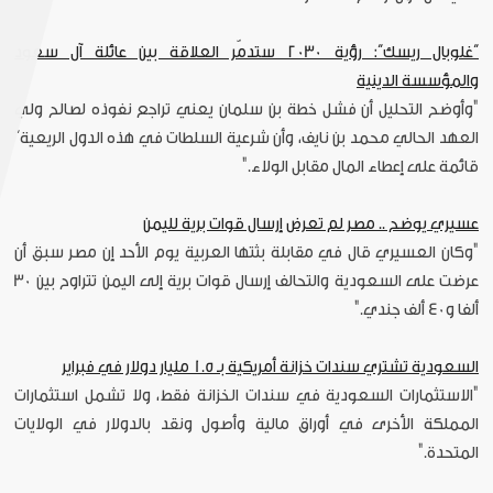
“غلوبال ريسك”: رؤية 2030 ستدمّر العلاقة بين عائلة آل سعود
والمؤسسة الدينية
"وأوضح التحليل أن فشل خطة بن سلمان يعني تراجع نفوذه لصالح ولي
العهد الحالي محمد بن نايف، وأن شرعية السلطات في هذه الدول الريعية”
قائمة على إعطاء المال مقابل الولاء."
عسيري يوضح .. مصر لم تعرض إرسال قوات برية لليمن
"وكان العسيري قال في مقابلة بثتها العربية يوم الأحد إن مصر سبق أن
عرضت على السعودية والتحالف إرسال قوات برية إلى اليمن تتراوح بين 30
ألفا و40 ألف جندي."
السعودية تشتري سندات خزانة أمريكية بـ 1.5 مليار دولار في فبراير
"الاستثمارات السعودية في سندات الخزانة فقط، ولا تشمل استثمارات
المملكة الأخرى في أوراق مالية وأصول ونقد بالدولار في الولايات
المتحدة."