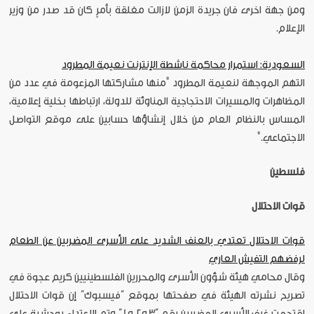
ومن جهة اخرى فان جريدة الزمن لازالت مغلقة بأمرٍ كان قد صدر من وزير
الإعلام.
السعودية: استمرار محاكمة ناشطة الإنترنت نعيمة المطرود
التهم الموجهة لنعيمة المطرود "منها مشاركتها المزعومة في عدد من
المظاهرات والمسيرات الاحتجاجية المناوئة للدولة، ارتباطها بخلية إعلامية،
المساس بالنظام العام من خلال إنشاؤها حسابين على موقع التواصل
الاجتماعي."
فلسطين
قوات الاحتلال
قوات الاحتلال تعتدي بالعنف الشديد على الأسرى المضربين عن الطعام
لرفضهم التفيش العاري
وقال محامي هيئة شؤون الأسرى والمحررين الفلسطينيين كريم عجوة في
تصريح نشرته الهيئة في صفحتها بموقع “فيسبوك” إن قوات الاحتلال
اقتحمت غرف الأسرى المضربين رقم “3 و2 و1” وتم الاعتداء بوحشية على