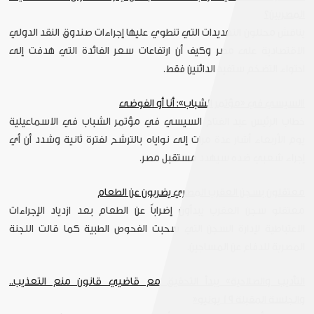
المصريين؟
يناقش محللون التهديدات التي تنطوي عليها إجراءات صندوق النقد الدولي
الاقتصادية على مصر وكيف أن ارتفاعات سعر الفائدة التي هدفت إلى
احتواء التضخم ستفيد الدائنين فقط.
!السيسي في «مؤتمر الشباب»: أنا أو الفوضى
خطاب الرئيس عبد الفتاح السيسي في مؤتمر الشباب في الاسماعيلية
يوم الأربعاء أشار عدة مرات إلى نواياه بالترشح لفترة ثانية وشدد أن أي
إجراء شعبي ضده سيهدد مستقبل مصر.
معتقلون بسجن العقرب المصري يضربون عن الطعام
معتقلو سجن العقرب يبدأون إضراباً عن الطعام بعد ازدياد الإجراءات
الاعتباطية لإدارة السجن التي سحبت الفحوص الطبية كما قالت اللجنة
المصرية للدفاع عن المساجين.
التأديب والصلاحية» يبدأ التحقيق مع قاضيي قانون منع التعذيب..
والجلسة المقبلة 19 يونيو«