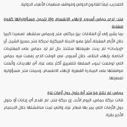
التعذيب، تبعًا للقانون الدولي ومواقف منظمات الأطباء الدولية.
فتح: لدى حماس أسبوع لإنهاء الانقسام وإلا تتحمل مسؤولياتها كقوة
منقلبة
بما يشير إلى أن العلاقات بين حركتي فتح وحماس ستشهد تصعيدا كبيرا
خلال الأيام المقبلة، أعلن عضو اللجنة المركزية لحركة فتح حسين الشيخ، أن
«إجراءات» لم يحدد طبيعتها ستتخذ حال لم ترد حماس على المقترحات
الخاصة بإنهاء الخلاف، خلال أسبوع، في الوقت الذي رفضت فيه حماس
التي توقعت لجوء السلطة للتضييق أكثر على غزة، أي تهديدات، وأعلنت
موافقتها على المبادرة القطرية لإنهاء الانقسام، وحملت فتح مسؤولية
تعطيلها.
حماس: لم نتلق من فتح أية حلول حول أزمات غزة
قالت حركة حماس، اليوم الأحد، إن حركة فتح، لم تقدم أي إجابات أو حلول
حول الأزمات التي يمر بها قطاع غزة، والتي تمت مناقشتها خلال الاجتماع
الأخير بغزة.