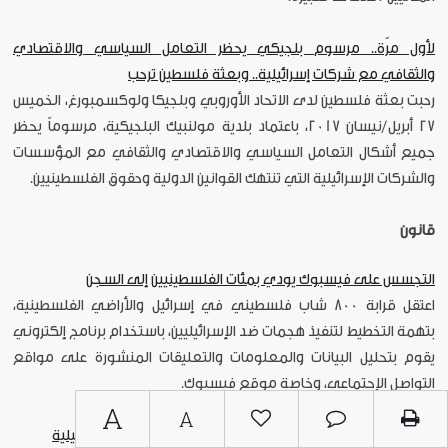
لأول مرّة.. مرسوم بلجيكي يحظر التعامل السياسي والاقتصادي
والثقافي مع شركات إسرائيلية.. وبعثة فلسطين ترحب
رحبت بعثة فلسطين لدى الاتحاد الأوروبي وبلجيكا ولوكسمبورغ، الخميس
27 أبريل/نيسان 2017، باعتماد بلدية مولنبيك البلجيكية، مرسوماً يحظر
جميع أشكال التعامل السياسي والاقتصادي والثقافي مع المؤسسات
والشركات الإسرائيلية التي تنتهك القوانين الدولية وحقوق الفلسطينيين.
قانون
التجسس على فيسبوك يودي بمئات الفلسطينيين إلى السجن
اعتقل قرابة 800 شاب فلسطيني في إسرائيل والأراضي الفلسطينية،
بتهمة التخطيط لتنفيذ هجمات ضد الإسرائيليين، باستخدام برنامج إلكتروني
يقوم بتحليل البيانات والمعلومات والتعليقات المنشورة على مواقع
التواصل الإجتماعي، وخاصة موقع فيسبوك.
A
A
المكتب الوطني للدفاع عن الارض يدعو لمقاطعة البضائع الإسرائيلية