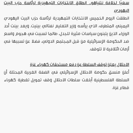
سعيًا لخلافة نتنياهو.. انطلاق الانتخابات التمهيدية لرئاسة حزب البيت
اليهودي
انطلقت اليوم الخميس الانتخابات التمهيدية لرئاسة حزب البيت اليهودي
اليميني المتطرف، الذي يرأسه وزير التعليم نفتالي بينيت. ويعد بينت أحد
الوزراء الذين يتبنون سياسات مثيرة للجدل، طالما تسببت في هجوم واسع
ضد الحكومة الإسرائيلية من قبل المجتمع الدولي، فضلا عن تسببها في
أزمات ائتلافية لا تتوقف.
الاحتلال يعلن توقف السلطة عن دفع مستحقات كهرباء غزة
أعلن منسق حكومة الاحتلال الإسرائيلي في الضفة الغربية المحتلة أن
السلطة الفلسطينية أبلغت سلطات الاحتلال وقف تمويل تغطية كهرباء
قطاع غزة.