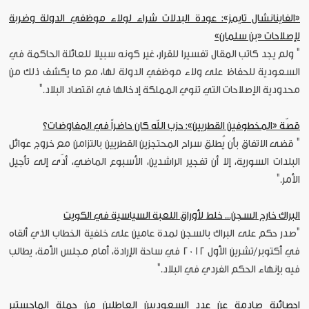
«الفاينانشال تايمز»: عودة البدلات شراء لولاء موظفي الدولة وضربة
لإصلاحات «بن سلمان»
" ولم يجد كاتب المقال تفسيرا للقرار، غير كونه سبيلا للعائلة الحاكمة في
السعودية للحفاظ على ولاء موظفي الدولة لها، مع ما يكشف ذلك من
محدودية الإصلاحات التي تنوي المملكة إدخالها في اقتصاد البلاد."
قصّة «المخطوفين القطريين»: حزب الله كان حاضراً في المفاوضات؟
" قضى الاتفاق بأن يُطلق سراح المحتجزين القطريين بالتزامن مع خروج عوائل
البلدات السورية، إلا أن تفجير الراشدين، الأسبوع الماضي، أدّى إلى تأجيل
الأمر."
البراك خارج السجن... خلط لأوراق اللعبة السياسية في الكويت
"صدر حكم على البراك بالسجن لمدة عامين على خلفية الخطاب الذي ألقاه
في أكتوبر/تشرين الأول 2012 في ساحة الإرادة، أمام مجلس الأمة، يطالب
فيه بإنهاء الحكم الفردي في البلاد."
إحصائية صادمة عن عدد السعوديين العاطلين من حملة الماجستير