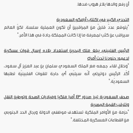
أن رفع والدها بلاغ هروب ضدها.
التحدي الكبير في اكتتاب أرامكو السعودية
"يتوقع عددٌ قليلٌ من المراقبين أن تكون العملية سلسة. لكنّ العالم
سيراقب عن كثب لمعرفة ما إذا كانت المملكة جادة في هذا الأمر."
الرئيس الفلبيني يبلغ ملك البحرين استعداد بلاده إرسال قوات عسكرية
لدعمه: جنودنا تحت أمرك
"وخلال لقاء جمعه مع الملك السعودي سلمان بن عبد العزيز آل سعود،
أكّد الرئيس دوتيرتي أنّه سيلبّي أي حاجة للقوات الفلبينيّة تطلبها
السعوديّة."
صحف السعودية تبرز صدور 43 أمرا ملكيا ومبادرات الصحة وتوطين النقل
وتترقب القمة المصرية
"حزمة من الأوامر الملكية تستهدف موظفي الدولة ورجال الحد الجنوبي
من القطاعات العسكرية المختلفة."