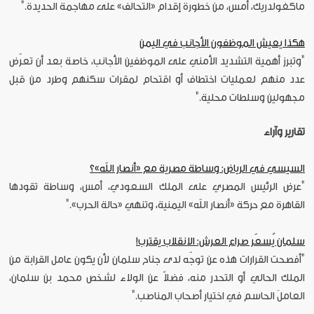
ماكغولدريك، أمس، من خطورة إقدام «التحالف» على مهاجمة الحديدة."
هكذا يعيش الموظفون الأجانب في اليمن
"وتبرز أهمية التشديد الأمني على الموظفين الأجانب، خاصة بعد أن تعرّض
عدد منهم لعمليات اختطاف أو اقتحام لمقرات سكنهم وطرد من قبل
مجهولين وسلطات محلية."
تقارير وآراء
السيسي في الرياض: وساطة مصرية مع «أنصار الله»؟
"عرض الرئيس المصري على الملك السعودي، أمس، وساطة تقودها
القاهرة مع حركة «أنصار الله» اليمنية، وتنهي «حالة الحرب»."
سلمان يُسعّر صراع العرش: الانقلاب يقترب!
"أفصحت القرارات هذه عن توجّه لدى جناح سلمان لأن يكون عامل القرابة من
الملك الحالي أو التحدر منه، فضلاً عن الولاء لشخص محمد بن سلمان،
العاملَ الحاسم في اختيار أصحاب المناصب."