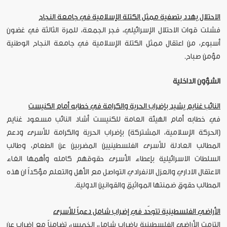
الاحتلال يهدد بتصفية ممثل الكتلة الإسلامية في جامعة النجاح
فشلت قوات الاحتلال الإسرائيلي، فجر الجمعة، للمرة الثالثة في غضون
أسبوع، من اعتقال ممثل الكتلة الإسلامية في جامعة النجاح الوطنية
مؤمن صباح.
الشؤون الداخلية
النائب غنايم يشيد بإضراب الحرية والكرامة في خطابه أمام الكنيست
في خطابه أمام الهيئة العامة للكنيست أشاد النائب مسعود غنايم
(الحركة الإسلامية، المشتركة) بإضراب الحرية والكرامة للأسرى ودعم
المطالب العادلة للأسرى الفلسطينيين المضربين عن الطعام، وطالب
السلطات الاسرائيلية بإعطاء الأسرى حقوقهم كامله وأهمها الغاء
الاعتقال الاداري والعزل الانفرادي التواصل مع الأهل والتعلم مؤكداً ان هذه
المطالب حقوق ضمنتها المواثيق والقوانين الدولية.
الأراضي الفلسطينية تتوحّد في إضراب شامل دعماً للأسرى
إلتزمت الأراضي الفلسطينية بإضراب شامل، الخميس، تضامناً مع إضراب عن