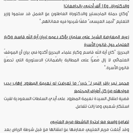
والدكتوراة.. و14 ألف أجنبي بالجامعات!
"وكان حملة الماجستير والدكتوراة العاطلون عن العمل قد سلموا وزير
التعليم “أحمد العيسى” ملفًا شرحوا فيه معاناتهم."
زعيم المعارضة الشيخ علي سلمان يؤكد دعمه لبيان آية الله قاسم وكبار
العلماء حول قانون الأسرة
البحرين: "كان آية الله قاسم وكبار علماء البحرين أكدوا في بيان أن الموقفُ
العلمائي لا زال مُصرَّاً على المطالبة بالضَّماناتِ الدستورية التي تحصّن
قانون الأسرة."
محمد نمر باقر النمر لـ’ خبير’: ما تعرضت له نعيمة المطرود إرهاب يجب
مواجهته من كل أطياف المجتمع
قضية اعتقال السيدة نعيمة المطرود على أيدي السلطات السعودية لقيت
استنكار شعبي وما زالت تتفاعل.
تضامن واسع مع احتجاز الناشطة مريم العتيبي
وقد أبلغت مريم العتيبي معارفها عن اعتقالها من قبل شرطة الرياض بعد