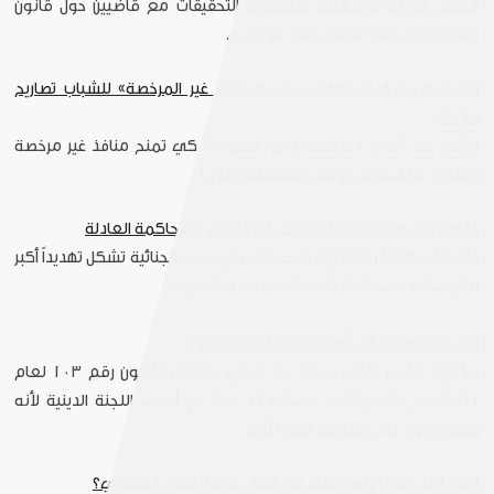
مجلس التأديب والصلاحية سيستأنف التحقيقات مع قاضيين حول قانون
منع التعذيب في التاسع عشر من يونيو.
السيسي يوجه الحكومة بمنح «المنافذ غير المرخصة» للشباب تصاريح
مؤقتة
الرئيس عبد الفتاح السيسي يدعو الحكومة كي تمنح منافذ غير مرخصة
وتصاريح مؤقتة إلى أن تحل المشكلة قانونياً.
حقوقيون: تعديلات «الإجراءات الجنائية» تخل بالمحاكمة العادلة
التعديلات الاثنتان وعشرون على قانون الإجراءات الجنائية تشكل تهديداً أكبر
بكثير لنظام المحاكمة العادلة كما حذر الناشطون.
تعديل قانون الأزهر.. أزمة مستمرة فى البرلمان
مشروع قانون النائب محمد عبد الحميد لتعديل القانون رقم ١٠٣ لعام
١٩٦١ حول قانون الأزهر وهيئاته أثار جدلاً بين أعضاء اللجنة الدينية لأنه
يحتوي مواد تجيز معاقبة شيخ الأزهر.
تحليل| هل يهدد برلمان علي عبد العال شرعية نظام السيسي؟