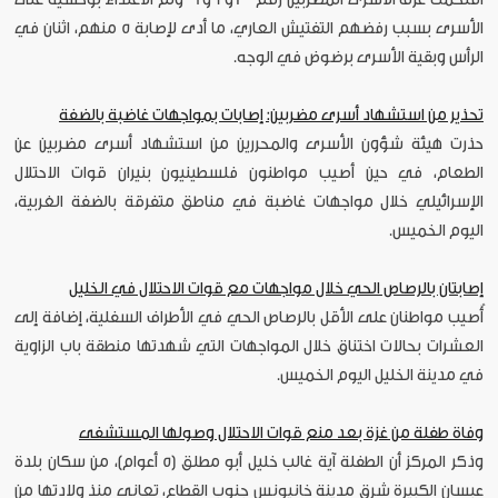
الأسرى بسبب رفضهم التفتيش العاري، ما أدى لإصابة 5 منهم، اثنان في
الرأس وبقية الأسرى برضوض في الوجه.
تحذير من استشهاد أسرى مضربين: إصابات بمواجهات غاضبة بالضفة
حذرت هيئة شؤون الأسرى والمحررين من استشهاد أسرى مضربين عن
الطعام، في حين أصيب مواطنون فلسطينيون بنيران قوات الاحتلال
الإسرائيلي خلال مواجهات غاضبة في مناطق متفرقة بالضفة الغربية،
اليوم الخميس.
إصابتان بالرصاص الحي خلال مواجهات مع قوات الاحتلال في الخليل
أُصيب مواطنان على الأقل بالرصاص الحي في الأطراف السفلية، إضافة إلى
العشرات بحالات اختناق خلال المواجهات التي شهدتها منطقة باب الزاوية
في مدينة الخليل اليوم الخميس.
وفاة طفلة من غزة بعد منع قوات الاحتلال وصولها المستشفى
وذكر المركز أن الطفلة آية غالب خليل أبو مطلق (5 أعوام)، من سكان بلدة
عبسان الكبيرة شرق مدينة خانيونس جنوب القطاع، تعانى منذ ولادتها من