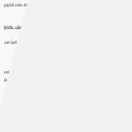
تصاعد التوتر بين السلطتين التشريعية والقضائية بعد المصادقة على قانون
الهيئات القضائية المثير للجدل.
»تزامنًا مع فعاليات مؤتمر الشباب بالإسماعيلية..هاشتاج «مش عايزين
السيسي» يتصدر تويتر.. وساخرون: «كفاية إنجازات
هاشتاج “مش عايزين السيسي” يتصدر تويتر مظهراً غضباً شعبياً متنامياً ضد
سياسات السيسي الفاشلة.
نواب "25-30" يرفضون تمرير قانون السلطة القضائية35
عقد أعضاء مجلس الشعب مؤتمراً صحفياً كي يعبروا عن معارضتهم على
التعديلات الموافق عليها حديثاً لقانون الهيئات القضائية الـذي رفضته جميع
الهيئات القضائية.
غرفة الملاحة: تتوقع ارتفاع إيرادات قناة السويس لـ7 مليارات دولار
من المتوقع أن تصل إيرادات قناة السويس إلى سبعة بلايين دولار في
٢٠١٨ بالمقارنة مع خمسة بلايين دولار في العام الحالي.