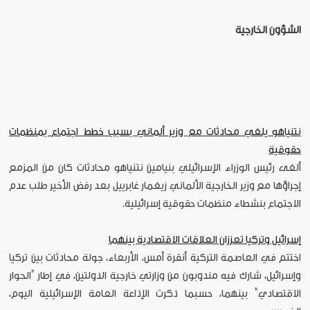
الشؤون الخارجية
نتنياهو يلغي محادثات مع وزير ألماني بسبب خطط اجتماع بمنظمات
حقوقية
ألغى رئيس الوزراء الإسرائيلي بنيامين نتنياهو محادثات كان من المزمع
إجراؤها مع وزير الخارجية الألماني زيغمار غابرييل بعد رفض الأخير طلب عدم
الاجتماع بنشطاء منظمات حقوقية إسرائيلية.
إسرائيل وتركيا تعززان العلاقات الاقتصادية بينهما
اختتم في العاصمة التركية أنقرة أمس، الأربعاء، جولة محادثات بين تركيا
وإسرائيل، شارك فيه مندوبون من وزارتي خارجية الدولتين، في إطار "الحوار
الاقتصادي" بينهما، حسبما ذكرت الإذاعة العامة الإسرائيلية اليوم،