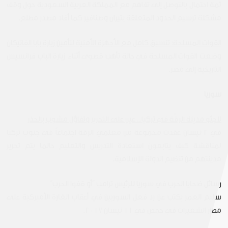
ثمة احتمال بالتوصل إلى تفاهم مع المملكة العربية السعودية حول وقف
مشكلة ترسيم الحدود المتعلقة بتيران وصنافير كما أفاد مصدر مطلع.
القوات المسلحة: تنسيق كامل مع الأجهزة الأمنية لتأمين زيارة بابا الفاتيكان
وضعت القوات المسلحة في حالة تأهب قصوى أثناء زيارة الباب فرانسيس
التاريخية إلى مصر.
سوريا
لاجئو مدينة الرقّة في تركيا... عين على التحرير وتفاؤل مشوب بالحذر
في ٢ نيسان عقدت مجموعة من معلمي الرقة اجتماعاً في جنوب تركيا
لمناقشة كيف يتابعون استعادة التدريس والتعليم حالما يتم تحرير
مدينتهم من تنظيم الدولة الإسلامية.
رسائل ضحايا الحرب في سوريا للرئيس ترامب “أو قفوا الحرب”
سليم العمر يكتب عن رد فعل السوريين في أعقاب الغارة الأميركية على
مطار الشعيرات في حمص في ١١ نيسان ٢٠١٧.