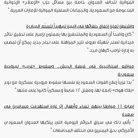
الموالية لتحالف العدوان، خاصة بين فصائل حزب «الإصلاح» الإخوانية
المدعومة من السعودية، والجماعات السلفية الموالية للإمارات العربية."
واشنطن تعلن إخفاق حلفائها في اليمن تمهيداً لتسلّم المبادرة
" كان واضحاً أن السعودية والملتحقين بها يعملون بإصرار على تحقيق نتائج
ميدانية تصلح لتهيئة ظروف تتيح المراهنة على نجاح جديد يمكن أن تمضي
به إدارة ترامب كرهان مجد."
مواقع استراتيجية في قبضة الجيش... وسقوط «غريب» لمروحية
سعودية
" بدا غريباً إعلان القوات السعودية نفسها سقوط مروحية عسكرية من نوع
«بلاك هوك» تابعة لها، ومقتل 12 ضابطاً وعسكرياً كانوا على متنها."
إصابة 11 مواطنا بينهم نساء وأطفال إثر غارة استهدفت مسافرين في
صعدة
" يأتي ذلك في سياق الجرائم اليومية التي يرتكبها العدوان السعودي
الأمريكي بحق اليمنيين في مختلف المحافظات."