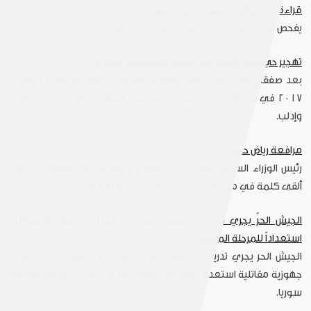
قراءةٌ في ظاهرة “أسلمة” الثورة السوريّة
يفحص هذا التقرير أسلمة الثورة السورية (١٥ نيسان ٢٠١٧)
تهجير حيّ الوعر بحمص آخر معاقل المعارضة بالمدينة
بعد صفقة عقدت بين النظام السوري وقوات المعارضة في ١٧ نيسان
٢٠١٧ في حي الوعر في حمص تتجه أمواج المهجرين إلى جرابلس والباب
وإدلب.
مرافعة رياض حجاب
رئيس الوزراء السابق رياض حجاب، المنسق العام للجنة المفاوضات العليا
ألقى كلمة في مركز الحرمون في الدوحة عن الأزمة السورية.
الجيش الحرّ يجري تدريبات مكثّفة في ريف حلب لرفع جهوزيّة مقاتليه
استعداداً للمرحلة المقبلة
الجيش الحر يجري تدريبات مكثفة في ريف إدلب (١٨ نيسان ٢٠١٧) لرفع
جهوزية مقاتلية استعدادً للمرحلة المقبلة بعد أن أنهت تركيا عمليتها في
سوريا.