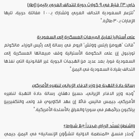
خاص: 23 قتيلا في 9 كوارث جوية للتحالف العربي باليمن (إطار)
"تتزعم السعودية التحالف العربي وتشارك بـ100 مقاتلة حربية، تليها
الإمارات بـ30 طائرة."
على أستراليا تعليق المبيعات العسكرية إلى السعودية
"قالت ’هيومن رايتس ووتش‘ اليوم في رسالة إلى رئيس الوزراء مالكولم
تورنبول إن على الحكومة الأسترالية وقف مبيعاتها العسكرية إلى
السعودية فورا، بعد عديد من الهجمات الجوية غير القانونية التي نفذها
التحالف بقيادة السعودية في اليمن."
رسالة حادة اللهجة من وزير الدفاع الإيراني لنظيره الأمريكي
"وجه وزير الدفاع الإيراني، حسين دهقان، رسالة حادة اللهجة لنظيره
الأمريكي، جيمس ماتيس، قائلا إن عهد الكاوبوي قد ولى، والتكفيريين
يرتكبون جرائمهم في سوريا والعراق بالأسلحة الأمريكية."
واشنطن تسلّح الرياض مجدداً «بلا شروط»
"وحذر منسق «المنظمة الدولية للشؤون الإنسانية» في اليمن، جيمي