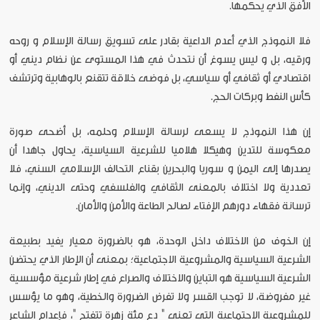
الأفق الذي يحكمها.
فلا النموذج الذي أعدم الداعية بقادر على تسويق رسالة الإسلام و روحه
ورقيه، بل و ليس يسوغ أن نتحدث في هذا المستوى عن نظام ديني أو
اقتصادي أو ثقافي أو سياسي، بل فوضى خلاقة تتقنع بالوهابية وترتشف
كأس النفط وبركات الحج.
إن هذا النموذج لا يسعى لرسالة الإسلام وحلمه، بل أضحى صورة
معكوسة للتدين وهيكلا هلاميا للشرعية السياسية، يحاول جاهدا أن
يصدرها إلى اليمن و سوريا والبحرين بقناع التحالف الإسلامي السني، فلا
تعددية ولا اختلاف بالمعنى الثقافي والفلسفي وحتى الديني، وإنما
ترسانة فقهاء دورهم الإفتاء لصالح الطاعة والأمن والأمان.
إن الخوف من الاختلاف داخل الوحدة، هو بالضرورة معيار يفيد بطبيعة
الشرعية السياسية والمشروعية الاجتماعية؛ بمعنى أن الإطار الذي يحتضن
الشرعية السياسية هو التباين والاختلاف والصراع في إطار شرعية مؤسسية
غير مفروضة، لا توجب القسر ولا تفرض الضرورة والخطية، وهو ما يؤسس
للمشروعية الاجتماعية التي تعني " دع مئة زهرة تتفتح "، فإعدام الشاعر