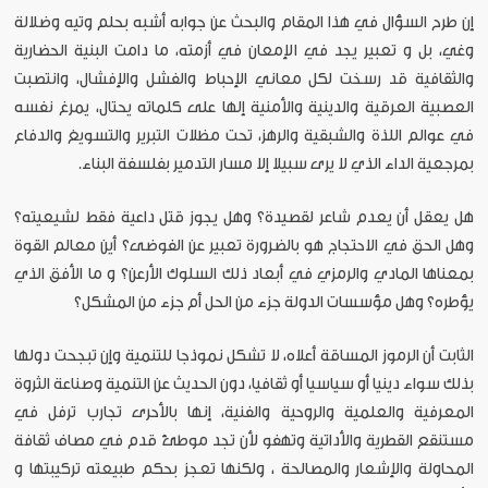
إن طرح السؤال في هذا المقام والبحث عن جوابه أشبه بحلم وتيه وضلالة
وغي، بل و تعبير يجد في الإمعان في أزمته، ما دامت البنية الحضارية
والثقافية قد رسخت لكل معاني الإحباط والفشل والإفشال، وانتصبت
العصبية العرقية والدينية والأمنية إلها على كلماته يحتال، يمرغ نفسه
في عوالم اللذة والشبقية والرهز، تحت مظلات التبرير والتسويغ والدفاع
بمرجعية الداء الذي لا يرى سبيلا إلا مسار التدمير بفلسفة البناء.
هل يعقل أن يعدم شاعر لقصيدة؟ وهل يجوز قتل داعية فقط لشيعيته؟
وهل الحق في الاحتجاج هو بالضرورة تعبير عن الفوضى؟ أين معالم القوة
بمعناها المادي والرمزي في أبعاد ذلك السلوك الأرعن؟ و ما الأفق الذي
يؤطره؟ وهل مؤسسات الدولة جزء من الحل أم جزء من المشكل؟
الثابت أن الرموز المساقة أعلاه، لا تشكل نموذجا للتنمية وإن تبجحت دولها
بذلك سواء دينيا أو سياسيا أو ثقافيا، دون الحديث عن التنمية وصناعة الثروة
المعرفية والعلمية والروحية والفنية، إنها بالأحرى تجارب ترفل في
مستنقع القطرية والأداتية وتهفو لأن تجد موطئ قدم في مصاف ثقافة
المحاولة والإشعار والمصالحة ، ولكنها تعجز بحكم طبيعته تركيبتها و