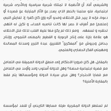
والشيعي أفاد أن الأنظمة لا تمتلك شرعية سياسية وبالأحرى شرعية
اجتماعية، فلو سلمنا بالخطر الذي يصدر عن الآثار المترتبة عن قصيدة أو
دعوة، فإنه لا يبيح قتل الاختلاف ومحو أثره وإن كان كفرا؛ إذ تعايش النبي
(صلعم) مع أطياف لا حصر لها كانت تناصبه العداء، و تكيل له التهم،
تحتقره و تسفهه، ومع ذلك لم يكن فظا غليظ القلب، لذلك قتل الاختلاف
هو علامة بارزة على إنتاج الرعوية و القطيع بالمعنى التنموي، وإنتاج
جحافل وجيوش من "المفكرين" التقنيين، عبدة التبرير وسدنة المصالحة
ومهملي الفكر الحضاري والعلمي.
بالمقابل، هل كان ضروريا الاحتكام إلى منطق الدولة العميقة في التعامل
مع قضية اجتماعية محضة؟ وهل للدولة أسلوب واحد وأوحد في التعامل
مع قضايا الاحتجاج؟ وهل فرض سيادة الدولة ومؤسساتها يتم فقط
بالمقاربة الأمنية؟
لم تستطع الدولة المغربية طيلة مسارها التاريخي أن تقعد لمؤسسة