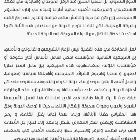
الحوار التنموي، بل انتصب المخزن منذ الزمن الموحدي والقايدية في العهد
الاستعماري والمرجعية الأمنية الحالية أطرافا وحيدة في إدارة المشروع
الاجتماعي، وإن كان من حرية وهامش فهي مراقبة وتندرج في إطار الهبة
والبركة المخزنية، لكل ذلك لا تتورع الدولة عن استخدام هذه الآلية كلما
استجدت لحظة الانتقال من الدولة العميقة إلى الدولة الحديثة.
لعل المفارقة في هذه القضية ليس الإطار التشريعي والقانوني والأمني،
بل المرجعية الثقافية المؤسسة لفعل الفاعل الأساس أكان حكومة أو
مؤسسات الدولة؛ بمعنىهوية هذه المرجعية بين فاعل انتصر نظريا
لحقوق و قضايا وهموم الشرائح الاجتماعية وأهملها سياسيا وحقوقيا،
وفاعل أمني لا يتقن سوى إرساء دولة الخوف والتخويف، يستقوي على كل
أجهزة الدولة و يتعالى على مؤسساتها وسلطاتها، وتزيد هذه المفارقة
غرابة حيث لا يرتد إليها طرفها في تقدير امتدادات هذا الفعل بتأسيسها
لشروخ وندوب وهوات سحيقة لإشكال الانتماء، حيث لا توصف الدولة وفق
هذا المقياس حضنا لأبنائها، وإنما سما زعافا يقتل الكلمة، و يمج
المشاكسة ويبغض الفكر المعارض بشكل يدفعنا إلى اعتبار جل الأنظمة
التي ترى الكلمة والرمز والاحتجاج خطرا بالمعنى الأمني هي بالمعنى
الحضاري أشباه أنظمة ، وخوفها من شاعر وأستاذ وداعية فقر تنموي.