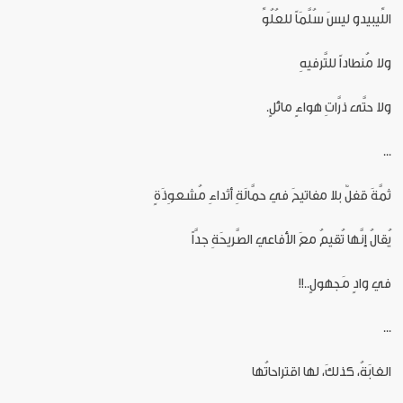
اللِّيبيدو ليسَ سُلَّمَاً للعُلُوِّ
ولا مُنطاداً للتَّرفيهِ
ولا حتَّى ذرَّاتِ هواءٍ مائلٍ.
...
ثمَّةَ قفلٌ بلا مفاتيحَ في حمَّالَةِ أثداءِ مُشعوِذَةٍ
يُقالُ إنَّها تُقيمُ معَ الأفاعي الصَّريحَةِ جدَّاً
في وادٍ مَجهولٍ..!!
...
الغابَةُ، كذلكَ، لها اقتراحاتُها