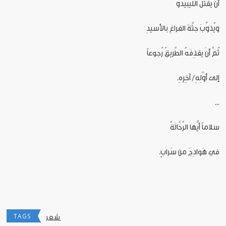
أنْ يقتُلَ اللِّيبيدو
ويُذوِّبَ جثَّةَ الفراغِ بالأسيدِ
ثُمَّ أنْ يقذِفَهُ الطَّريقُ رُجوعاً
إلى أوَّلِهِ/ آخِرِهِ.
...
سلاماً أيُّها الرَّحَّالَةُ
في هَوادِجَ من سَرابٍ.
TAGS
شعر