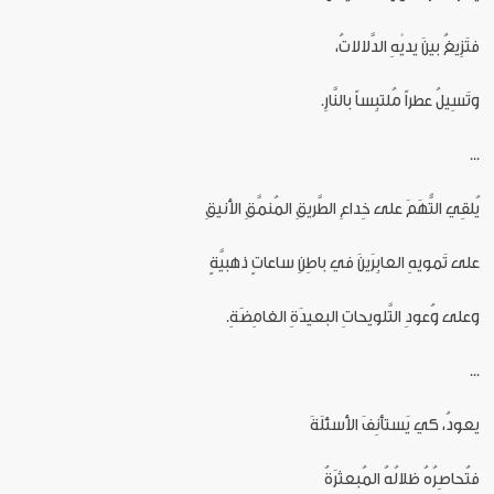
فتَزِيغُ بينَ يديْهِ الدَّلالاتُ،
وتَسِيلُ عطراً مُلتبِساً بالنَّارِ.
...
يُلقِي التُّهَمَ على خِداعِ الطَّريقِ المُنمَّقِ الأنيقِ
على تَمويهِ العابِرَينَ في باطِنِ ساعاتٍ ذهبيَّةٍ
وعلى وُعودِ التَّلويحاتِ البعيدَةِ الغامِضَةِ.
...
يعودُ، كي يَستأنِفَ الأسئلَةَ
فتُحاصِرُهُ ظلالُهُ المُبعثرَةُ