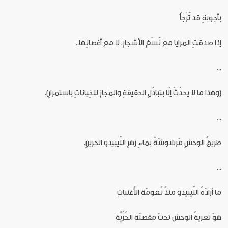
بأجوبَةٍ قد تُرْجَأُ
إذا صدقَتِ المَرايا معَ نُسْغِ الأشجارِ، لا معَ أغصانِها..
...
(وهذا ما لا يحدُثُ إلّا بتبادُلِ الحقيقَةِ والمَجازِ للخِياناتِ باستمرارٍ).
...
طريقُ الوحشِ مَرشوشَةٌ بماءِ زهرِ اللِّيبيدو الحزينِ.
...
ما أرادَهُ اللِّيبيدو منذُ نُعومَةِ الأُغنياتِ
هوَ تعريةُ الوحشِ تحتَ مِقصلَةِ الحُرِّيَّةِ