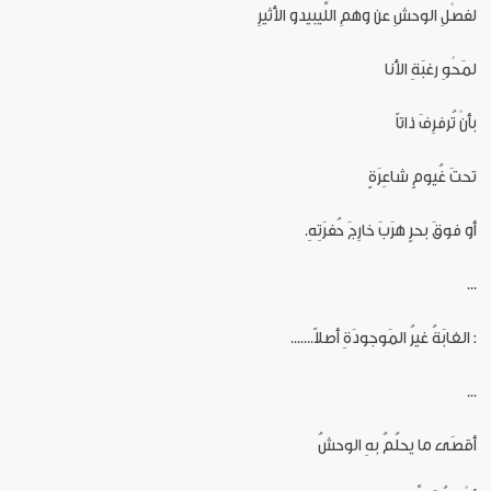
لفصْلِ الوحشِ عن وهمِ اللِّيبيدو الأثيرِ
لمَحْوِ رغبَةِ الأنا
بأنْ تُرفرِفَ ذاتاً
تحتَ غُيومٍ شاعِرَةٍ
أو فوقَ بحرٍ هرَبَ خارِجَ حُفرَتِهِ.
...
: الغابَةُ غيرُ المَوجودَةِ أصلاً.......
...
أقصَى ما يحلُمُ بهِ الوحشُ