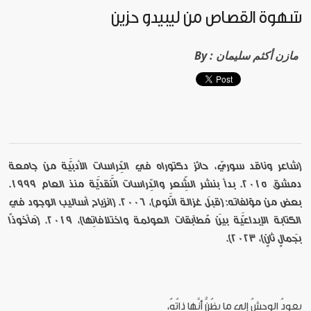
شهوة القصاص من ليبيدو حزين
مازن أكثم سليمان
By :
[شاعر وناقد سوريّ، حائز دكتوراه في الدِّراسات الأدبيَّة من جامعة
دمشق 2015. بدأ بنشر الشِّعر والدِّراسات النَّقديَّة منذ العام 1999.
بعض من مؤلفاته: (قبلَ غزالة النَّوم)، 2006. (انزياح أساليب الوجود في
الكتابة الإبداعيَّة بينَ مُطابَقات العولمة واختلافاتِها)، 2019. (مَأخوذاً
بجَمالٍ ثانٍ)، 2023].
يعودُ الوحشُ إلى ما يظُنُّ أنَّها ذاتُهُ،