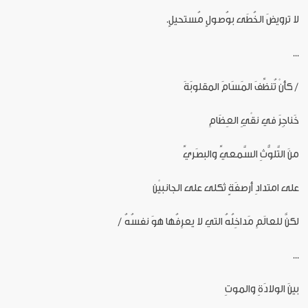
لا ترويضَ الخُطَى بوُصولٍ مُستحيلٍ.
...
/ كأنْ تُنظِّفَ المَسَامَ المقلوبَةَ
خَناجِرَ في نقْيِ العِظَامِ
منَ التَّلوُّثِ السَّمعيِّ والبصَريِّ
على امتدادِ أرصفَةٍ ثكلى على الجانبيْن
لكنَّ للعالَمِ مَداخِلُهُ التي لا يعرِفُها هوَ نفسُهُ /
...
بينَ الولادَةِ والموتِ